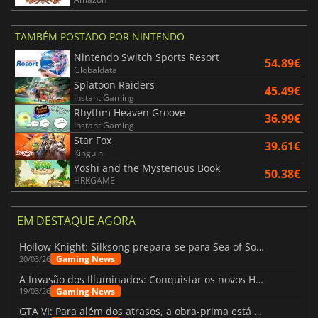
TAMBÉM POSTADO POR NINTENDO
Nintendo Switch Sports Resort
54.89€
Globaldata
Splatoon Raiders
45.49€
Instant Gaming
Rhythm Heaven Groove
36.99€
Instant Gaming
Star Fox
39.61€
Kinguin
Yoshi and the Mysterious Book
50.38€
HRKGAME
EM DESTAQUE AGORA
Hollow Knight: Silksong prepara-se para Sea of Sorrow com um patch
Gaming News
20/03/26
A Invasão dos Illuminados: Conquistar os novos Helldivers 2 Atualização!
Gaming News
19/03/26
GTA VI: Para além dos atrasos, a obra-prima está quase a chegar