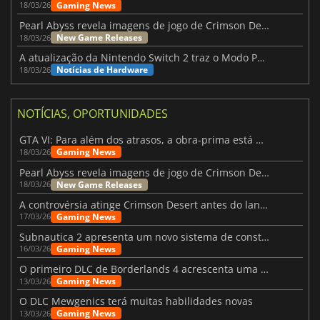
Gaming News
18/03/26
Pearl Abyss revela imagens de jogo de Crimson Desert para a PS5
New Game Releases
18/03/26
A atualização da Nintendo Switch 2 traz o Modo Portátil aos jogos mais antigos da Switch
Notícias de Hardware
18/03/26
NOTÍCIAS, OPORTUNIDADES
GTA VI: Para além dos atrasos, a obra-prima está quase a chegar
Gaming News
18/03/26
Pearl Abyss revela imagens de jogo de Crimson Desert para a PS5
New Game Releases
18/03/26
A controvérsia atinge Crimson Desert antes do lançamento
Gaming News
17/03/26
Subnautica 2 apresenta um novo sistema de construção de bases
Gaming News
16/03/26
O primeiro DLC de Borderlands 4 acrescenta uma nova personagem e muito mais
Gaming News
13/03/26
O DLC Mewgenics terá muitas habilidades novas
Gaming News
13/03/26