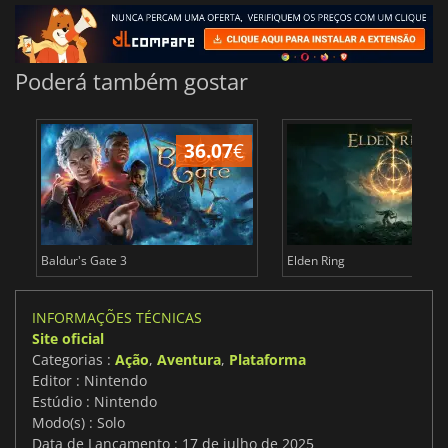
Poderá também gostar
36.07
€
4
Baldur's Gate 3
Elden Ring
INFORMAÇÕES TÉCNICAS
Site oficial
Categorias :
Ação
,
Aventura
,
Plataforma
Editor : Nintendo
Estúdio : Nintendo
Modo(s) : Solo
Data de Lançamento : 17 de julho de 2025