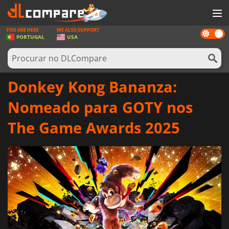
YOU ARE HERE
WE ALSO SUPPORT
Dark
JOGOS
PORTUGAL
USA
mode
GAME CARDS
SOFTWARE
Donkey Kong Bananza:
REWARDS
Nomeado para GOTY nos
HARDWARE
The Game Awards 2025
NOTÍCIAS
ENTRAR OU REGISTAR