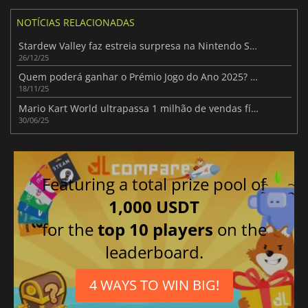
NOTÍCIAS RELACIONADAS
Stardew Valley faz estreia surpresa na Nintendo Switch 2
26/12/25
Quem poderá ganhar o Prémio Jogo do Ano 2025? Nomeados revelados
18/11/25
Mario Kart World ultrapassa 1 milhão de vendas físicas só no Japão
30/06/25
Featuring a total prize pool of
1,000 USDT
for the
top 10 players
on the
leaderboard.
4 WAYS TO WIN BIG!