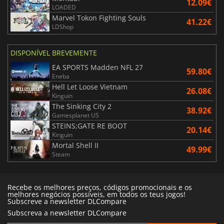
12.09€
LOADED
Marvel Tokon Fighting Souls
41.22€
LDShop
DISPONÍVEL BREVEMENTE
EA SPORTS Madden NFL 27
59.80€
Eneba
Hell Let Loose Vietnam
26.08€
Kinguin
The Sinking City 2
38.92€
Gamesplanet US
STEINS;GATE RE BOOT
20.14€
Kinguin
Mortal Shell II
49.99€
Steam
Recebe os melhores preços, códigos promocionais e os
melhores negócios possíveis, em todos os teus jogos!
Subscreve a newsletter DLCompare
Subscreva a newsletter DLCompare