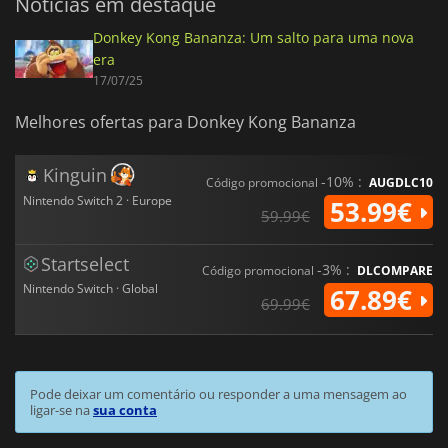
Notícias em destaque
Donkey Kong Bananza: Um salto para uma nova
era
17/07/25
Melhores ofertas para Donkey Kong Bananza
Kinguin
-10% :
Código promocional
AUGDLC10
Nintendo Switch 2 · Europe
53.99€
59.99€
Startselect
-3% :
Código promocional
DLCOMPARE
Nintendo Switch · Global
67.89€
69.99€
Pode deixar um comentário ou responder a uma mensagem ao
ligar-se na
sua conta