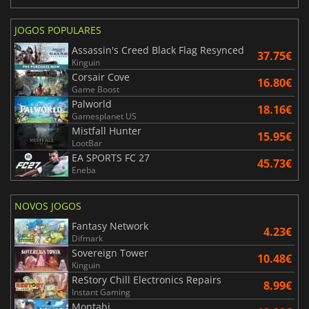
JOGOS POPULARES
Assassin's Creed Black Flag Resynced
37.75€
Kinguin
Corsair Cove
16.80€
Game Boost
Palworld
18.16€
Gamesplanet US
Mistfall Hunter
15.95€
LootBar
EA SPORTS FC 27
45.73€
Eneba
NOVOS JOGOS
Fantasy Network
4.23€
Difmark
Sovereign Tower
10.48€
Kinguin
ReStory Chill Electronics Repairs
8.99€
Instant Gaming
Montabi