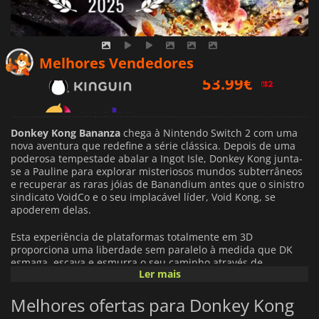
53.99
€
Melhores Vendedores
61.76
€
64.49
€
Donkey Kong Bananza
chega à Nintendo Switch 2 com uma
nova aventura que redefine a série clássica. Depois de uma
poderosa tempestade abalar a Ingot Isle, Donkey Kong junta-
se a Pauline para explorar misteriosos mundos subterrâneos
e recuperar as raras jóias de Banandium antes que o sinistro
sindicato VoidCo e o seu implacável líder, Void Kong, se
apoderem delas.
Esta experiência de plataformas totalmente em 3D
proporciona uma liberdade sem paralelo à medida que DK
esmaga, escava e esmurra o seu caminho através de
Ler mais
ambientes destrutíveis. Cada nível é um parque de diversões
com segredos, caminhos escondidos e oportunidades
Melhores ofertas para Donkey Kong
criativas para os jogadores criarem as suas próprias rotas. Ao
longo do caminho, DK ganha novas habilidades