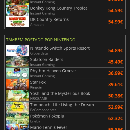
Instant Gaming
Donkey Kong Country Tropica
54.59€
Instant Gaming
DK Country Returns
54.99€
Amazon
TAMBÉM POSTADO POR NINTENDO
Nintendo Switch Sports Resort
54.89€
Globaldata
Splatoon Raiders
45.49€
Instant Gaming
Rhythm Heaven Groove
36.99€
Instant Gaming
Star Fox
39.61€
Kinguin
Yoshi and the Mysterious Book
50.38€
HRKGAME
Tomodachi Life Living the Dream
52.99€
PcComponentes
Pokémon Pokopia
62.32€
Eneba
Mario Tennis Fever
58.85€