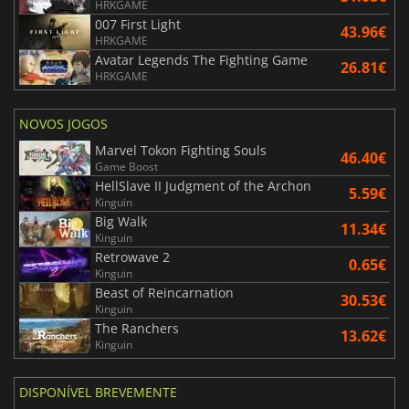
HRKGAME
007 First Light
43.96€
HRKGAME
Avatar Legends The Fighting Game
26.81€
HRKGAME
NOVOS JOGOS
Marvel Tokon Fighting Souls
46.40€
Game Boost
HellSlave II Judgment of the Archon
5.59€
Kinguin
Big Walk
11.34€
Kinguin
Retrowave 2
0.65€
Kinguin
Beast of Reincarnation
30.53€
Kinguin
The Ranchers
13.62€
Kinguin
DISPONÍVEL BREVEMENTE