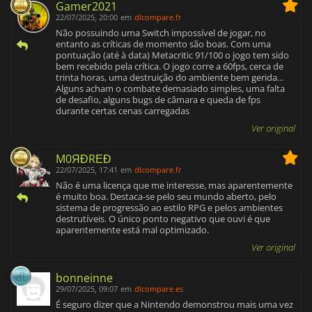
Gamer2021
22/07/2025, 20:00
em
dlcompare.fr
Não possuindo uma Switch impossível de jogar, no
entanto as críticas de momento são boas. Com uma
pontuação (até à data) Metacritic 91/100 o jogo tem sido
bem recebido pela crítica. O jogo corre a 60fps, cerca de
trinta horas, uma destruição do ambiente bem gerida...
Alguns acham o combate demasiado simples, uma falta
de desafio, alguns bugs de câmara e queda de fps
durante certas cenas carregadas
Ver original
M0ЯĐRΕĐ
22/07/2025, 17:41
em
dlcompare.fr
Não é uma licença que me interesse, mas aparentemente
é muito boa. Destaca-se pelo seu mundo aberto, pelo
sistema de progressão ao estilo RPG e pelos ambientes
destrutíveis. O único ponto negativo que ouvi é que
aparentemente está mal optimizado.
Ver original
bonneinne
29/07/2025, 09:07
em
dlcompare.es
É seguro dizer que a Nintendo demonstrou mais uma vez