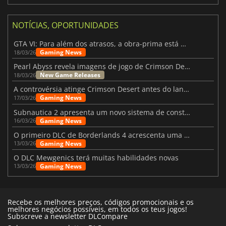
NOTÍCIAS, OPORTUNIDADES
GTA VI: Para além dos atrasos, a obra-prima está quase a chegar
Gaming News
18/03/26
Pearl Abyss revela imagens de jogo de Crimson Desert para a PS5
New Game Releases
18/03/26
A controvérsia atinge Crimson Desert antes do lançamento
Gaming News
17/03/26
Subnautica 2 apresenta um novo sistema de construção de bases
Gaming News
16/03/26
O primeiro DLC de Borderlands 4 acrescenta uma nova personagem e muito mais
Gaming News
13/03/26
O DLC Mewgenics terá muitas habilidades novas
Gaming News
13/03/26
Recebe os melhores preços, códigos promocionais e os
melhores negócios possíveis, em todos os teus jogos!
Subscreve a newsletter DLCompare