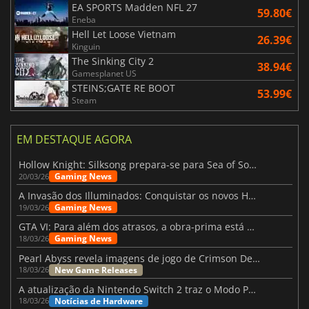
EA SPORTS Madden NFL 27
59.80€
Eneba
Hell Let Loose Vietnam
26.39€
Kinguin
The Sinking City 2
38.94€
Gamesplanet US
STEINS;GATE RE BOOT
53.99€
Steam
EM DESTAQUE AGORA
Hollow Knight: Silksong prepara-se para Sea of Sorrow com um patch
Gaming News
20/03/26
A Invasão dos Illuminados: Conquistar os novos Helldivers 2 Atualização!
Gaming News
19/03/26
GTA VI: Para além dos atrasos, a obra-prima está quase a chegar
Gaming News
18/03/26
Pearl Abyss revela imagens de jogo de Crimson Desert para a PS5
New Game Releases
18/03/26
A atualização da Nintendo Switch 2 traz o Modo Portátil aos jogos mais antigos da Switch
Notícias de Hardware
18/03/26