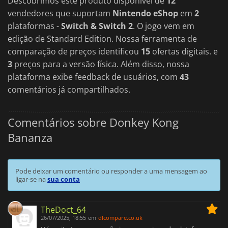
Descobrimos este produto disponível de
12
Com mais de 30 horas de exploração, batalhas contra chefes
desafiantes e puzzles inventivos, este é Donkey Kong como
vendedores que suportam
Nintendo eShop
em
2
nunca o viste antes.
Donkey Kong Bananza
é uma aventura
plataformas -
Switch & Switch 2
. O jogo vem em
de plataformas obrigatória que estabelece um novo padrão
de ouro para o franchise.
edição de Standard Edition. Nossa ferramenta de
comparação de preços identificou
15
ofertas digitais. e
3
preços para a versão física. Além disso, nossa
plataforma exibe feedback de usuários, com
43
comentários já compartilhados.
Comentários sobre Donkey Kong
Bananza
Pode deixar um comentário ou responder a uma mensagem ao
ligar-se na
sua conta
TheDoct_64
26/07/2025, 18:55
em
dlcompare.co.uk