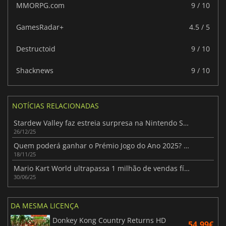
MMORPG.com
9 / 10
GamesRadar+
4.5 / 5
Destructoid
9 / 10
Shacknews
9 / 10
NOTÍCIAS RELACIONADAS
Stardew Valley faz estreia surpresa na Nintendo Switch 2
26/12/25
Quem poderá ganhar o Prémio Jogo do Ano 2025? Nomeados revelados
18/11/25
Mario Kart World ultrapassa 1 milhão de vendas físicas só no Japão
30/06/25
DA MESMA LICENÇA
Donkey Kong Country Returns HD
54.99€