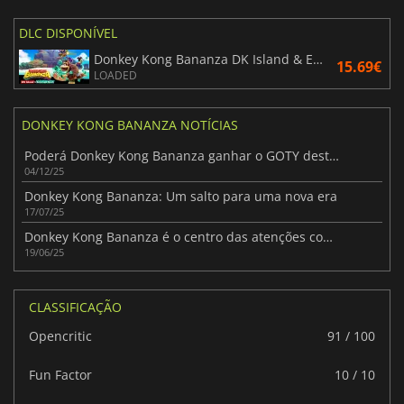
DLC DISPONÍVEL
Donkey Kong Bananza DK Island & Emerald Rush
15.69€
LOADED
DONKEY KONG BANANZA NOTÍCIAS
Poderá Donkey Kong Bananza ganhar o GOTY deste ano?
04/12/25
Donkey Kong Bananza: Um salto para uma nova era
17/07/25
Donkey Kong Bananza é o centro das atenções com uma grande revelação de jogabilidade
19/06/25
CLASSIFICAÇÃO
Opencritic
91 / 100
Fun Factor
10 / 10