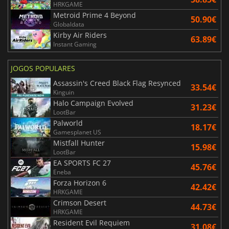
HRKGAME
Metroid Prime 4 Beyond
50.90€
Globaldata
Kirby Air Riders
63.89€
Instant Gaming
JOGOS POPULARES
Assassin's Creed Black Flag Resynced
33.54€
Kinguin
Halo Campaign Evolved
31.23€
LootBar
Palworld
18.17€
Gamesplanet US
Mistfall Hunter
15.98€
LootBar
EA SPORTS FC 27
45.76€
Eneba
Forza Horizon 6
42.42€
HRKGAME
Crimson Desert
44.73€
HRKGAME
Resident Evil Requiem
31.08€