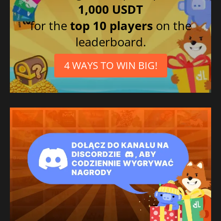
1,000 USDT
for the
top 10 players
on the
leaderboard.
4 WAYS TO WIN BIG!