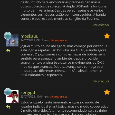
destruir tudo para encontrar as preciosas bananas e
outros objectos de coleção. A dupla DK/Pauline funciona
muito bem. As animações das personagens e os vários
elementos cosméticos estão bem conseguidos. A banda
sonora é boa, especialmente as canções da Pauline.
Ver original
moskauu
24/07/2025, 08:18
em
dlcompare.es
Joguei muito pouco até agora, mas começo por dizer que
este jogo é espetacular. Dou-lhe um 10/10, e ainda agora
comecei. O jogo começa com o esmagar de botões sem
sentido para esmagar o ambiente, depois progride
suavemente e ensina-te a usar os movimentos do DK à
medida que avanças. Depois, avança-se e começa-se a
passar para diferentes níveis, que são absolutamente
deslumbrantes e repetíveis.
Ver original
sergipd
23/07/2025, 10:04
em
dlcompare.es
Estou a jogá-lo neste momento e jogar no modo de
jogador individual é fantástico, mas no modo cooperativo
é muito divertido. Altamente recomendado, seja sozinho
ou com um parceiro. Uma maravilha que todos os