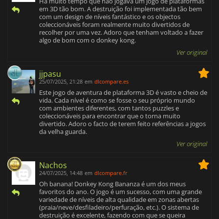
Há muito tempo que não jogava um jogo de plataformas
em 3D tão bom. A destruição foi implementada tão bem
com um design de níveis fantástico e os objectos
coleccionáveis foram realmente muito divertidos de
recolher por uma vez. Adoro que tenham voltado a fazer
algo de bom com o donkey kong.
Ver original
jjpasu
25/07/2025, 21:28
em
dlcompare.es
Este jogo de aventura de plataforma 3D é vasto e cheio de
vida. Cada nível é como se fosse o seu próprio mundo
com ambientes diferentes, com tantos puzzles e
coleccionáveis para encontrar que o torna muito
divertido. Adoro o facto de terem feito referências a jogos
da velha guarda.
Ver original
Nachos
24/07/2025, 14:48
em
dlcompare.fr
Oh banana! Donkey Kong Bananza é um dos meus
favoritos do ano. O jogo é um sucesso, com uma grande
variedade de níveis de alta qualidade em zonas abertas
(praia/neve/desfiladeiro/perfuração, etc.). O sistema de
destruição é excelente, fazendo com que se queira