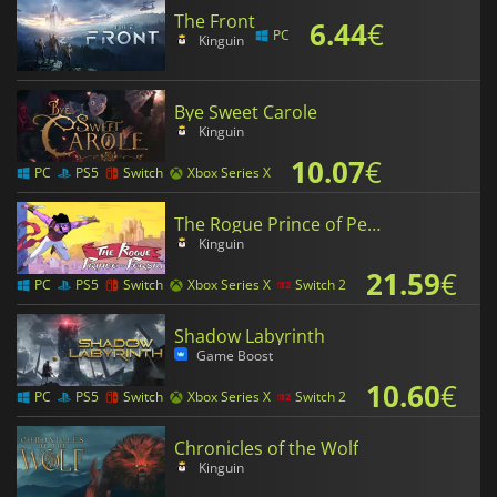
The Front
6.44
€
PC
Kinguin
Bye Sweet Carole
Kinguin
10.07
€
PC
PS5
Switch
Xbox Series X
The Rogue Prince of Persia
Kinguin
21.59
€
PC
PS5
Switch
Xbox Series X
Switch 2
Shadow Labyrinth
Game Boost
10.60
€
PC
PS5
Switch
Xbox Series X
Switch 2
Chronicles of the Wolf
Kinguin