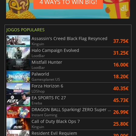
4 WAYS TO WIN BIG!
JOGOS POPULARES
Assassin's Creed Black Flag Resynced
37.75€
Kinguin
Halo Campaign Evolved
31.25€
LootBar
Mistfall Hunter
16.00€
LootBar
Palworld
18.20€
Gamesplanet US
Forza Horizon 6
40.35€
LDShop
EA SPORTS FC 27
45.73€
Eneba
DRAGON BALL Sparking! ZERO Super Limit Breaking NEO
26.99€
Instant Gaming
Call of Duty Black Ops 7
25.80€
Kinguin
Resident Evil Requiem
30.00€