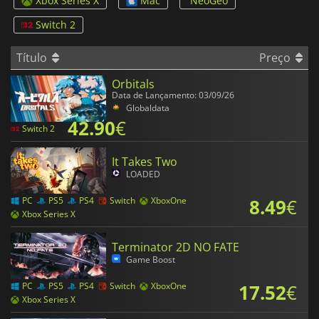
Xbox Series X
Mac
NeoGeo
Switch 2
Título
Preço
Orbitals
Data de Lançamento: 03/09/26
Globaldata
42.90
€
Switch 2
It Takes Two
LOADED
8.49
€
PC
PS5
PS4
Switch
XboxOne
Xbox Series X
Terminator 2D NO FATE
Game Boost
17.52
€
PC
PS5
PS4
Switch
XboxOne
Xbox Series X