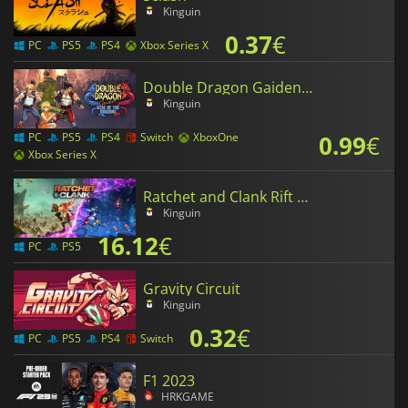
Kinguin
0.37
€
PC
PS5
PS4
Xbox Series X
Double Dragon Gaiden Rise Of The Dragons
Kinguin
0.99
€
PC
PS5
PS4
Switch
XboxOne
Xbox Series X
Ratchet and Clank Rift Apart
Kinguin
16.12
€
PC
PS5
Gravity Circuit
Kinguin
0.32
€
PC
PS5
PS4
Switch
F1 2023
HRKGAME