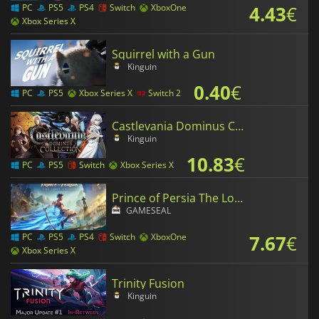
4.43
€
PC
PS5
PS4
Switch
XboxOne
Xbox Series X
Squirrel with a Gun
Kinguin
0.40
€
PC
PS5
Xbox Series X
Switch 2
Castlevania Dominus Collection
Kinguin
10.83
€
PC
PS5
Switch
Xbox Series X
Prince of Persia The Lost Crown
GAMESEAL
7.67
€
PC
PS5
PS4
Switch
XboxOne
Xbox Series X
Trinity Fusion
Kinguin