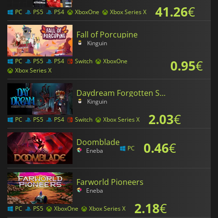
41.26
€
PC
PS5
PS4
XboxOne
Xbox Series X
Fall of Porcupine
Kinguin
0.95
€
PC
PS5
PS4
Switch
XboxOne
Xbox Series X
Daydream Forgotten Sorrow
Kinguin
2.03
€
PC
PS5
PS4
Switch
Xbox Series X
Doomblade
0.46
€
PC
Eneba
Farworld Pioneers
Eneba
2.18
€
PC
PS5
XboxOne
Xbox Series X