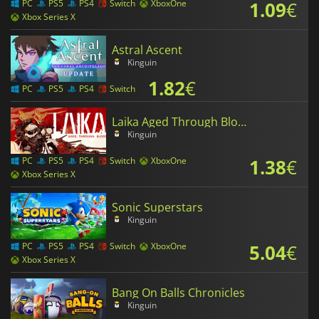
1.09
€
PC
PS5
PS4
Switch
XboxOne
Xbox Series X
Astral Ascent
Kinguin
1.82
€
PC
PS5
PS4
Switch
Laika Aged Through Blood
Kinguin
1.38
€
PC
PS5
PS4
Switch
XboxOne
Xbox Series X
Sonic Superstars
Kinguin
5.04
€
PC
PS5
PS4
Switch
XboxOne
Xbox Series X
Bang On Balls Chronicles
Kinguin