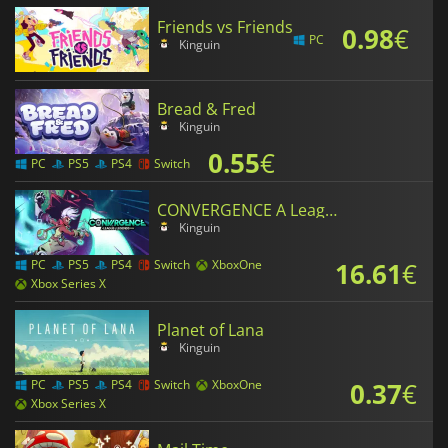
Friends vs Friends
0.98
€
PC
Kinguin
Bread & Fred
Kinguin
0.55
€
PC
PS5
PS4
Switch
CONVERGENCE A League of Legends Story
Kinguin
16.61
€
PC
PS5
PS4
Switch
XboxOne
Xbox Series X
Planet of Lana
Kinguin
0.37
€
PC
PS5
PS4
Switch
XboxOne
Xbox Series X