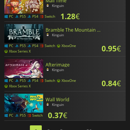
Mail Time
Kinguin
1.28
€
PC
PS5
PS4
Switch
Bramble The Mountain King
Kinguin
0.95
€
PC
PS5
PS4
Switch
XboxOne
Xbox Series X
Afterimage
Kinguin
0.84
€
PC
PS5
PS4
Switch
XboxOne
Xbox Series X
Wall World
Kinguin
0.37
€
PC
PS5
Switch