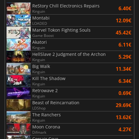
ReStory Chill Electronics Repairs
6.40€
Kinguin
Montabi
12.09€
LOADED
Marvel Tokon Fighting Souls
45.42€
Game Boost
Akatori
6.11€
Kinguin
HellSlave 2 Judgment of the Archon
5.29€
Kinguin
Big Walk
11.34€
Kinguin
Kill The Shadow
6.34€
Kinguin
Retrowave 2
0.69€
Kinguin
Beast of Reincarnation
29.69€
LDShop
The Ranchers
13.62€
Kinguin
Moon Corona
4.27€
Difmark
Corsair Cove