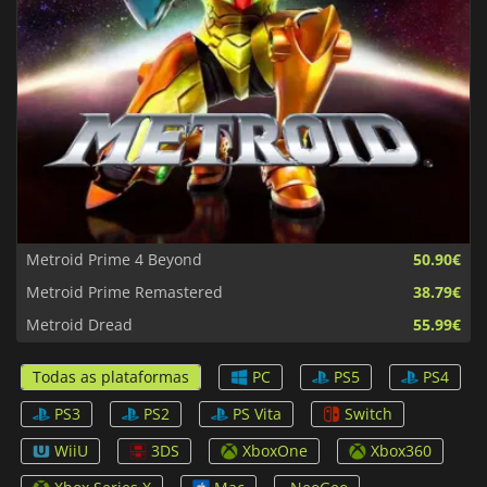
Metroid Prime 4 Beyond
50.90€
Metroid Prime Remastered
38.79€
Metroid Dread
55.99€
Todas as plataformas
PC
PS5
PS4
PS3
PS2
PS Vita
Switch
WiiU
3DS
XboxOne
Xbox360