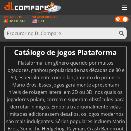
YOU ARE HERE
WE ALSO SUPPORT
Dark
JOGOS
PORTUGAL
USA
mode
GAME CARDS
SOFTWARE
Catálogo de jogos Plataforma
REWARDS
Plataforma, um gênero querido por muitos
HARDWARE
jogadores, ganhou popularidade nas décadas de 80 e
90, especialmente com o lançamento do primeiro
NOTÍCIAS
Mario Bros. Esses jogos geralmente apresentam
ENTRAR OU REGISTAR
níveis de rolagem lateral em 2D ou 3D, nos quais os
jogadores pulam, correm e superam obstáculos para
derrotar inimigos. Embora tradicionalmente vidas
limitadas adicionassem desafios, os jogos modernos
são mais indulgentes. Séries populares incluem Mario
Bros, Sonic the Hedgehog, Rayman, Crash Bandicoot