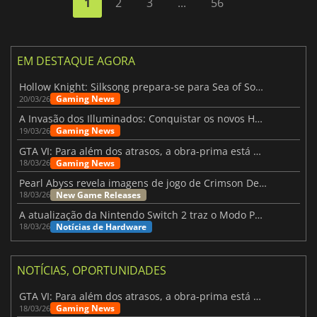
1
2
3
...
56
EM DESTAQUE AGORA
Hollow Knight: Silksong prepara-se para Sea of Sorrow com um patch
Gaming News
20/03/26
A Invasão dos Illuminados: Conquistar os novos Helldivers 2 Atualização!
Gaming News
19/03/26
GTA VI: Para além dos atrasos, a obra-prima está quase a chegar
Gaming News
18/03/26
Pearl Abyss revela imagens de jogo de Crimson Desert para a PS5
New Game Releases
18/03/26
A atualização da Nintendo Switch 2 traz o Modo Portátil aos jogos mais antigos da Switch
Notícias de Hardware
18/03/26
NOTÍCIAS, OPORTUNIDADES
GTA VI: Para além dos atrasos, a obra-prima está quase a chegar
Gaming News
18/03/26