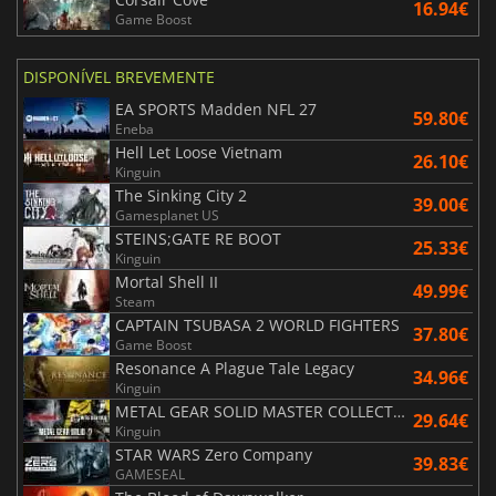
16.94€
Game Boost
DISPONÍVEL BREVEMENTE
EA SPORTS Madden NFL 27
59.80€
Eneba
Hell Let Loose Vietnam
26.10€
Kinguin
The Sinking City 2
39.00€
Gamesplanet US
STEINS;GATE RE BOOT
25.33€
Kinguin
Mortal Shell II
49.99€
Steam
CAPTAIN TSUBASA 2 WORLD FIGHTERS
37.80€
Game Boost
Resonance A Plague Tale Legacy
34.96€
Kinguin
METAL GEAR SOLID MASTER COLLECTION Vol.2
29.64€
Kinguin
STAR WARS Zero Company
39.83€
GAMESEAL