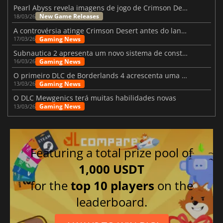
Pearl Abyss revela imagens de jogo de Crimson Desert para a PS5
New Game Releases
18/03/26
A controvérsia atinge Crimson Desert antes do lançamento
Gaming News
17/03/26
Subnautica 2 apresenta um novo sistema de construção de bases
Gaming News
16/03/26
O primeiro DLC de Borderlands 4 acrescenta uma nova personagem e muito mais
Gaming News
13/03/26
O DLC Mewgenics terá muitas habilidades novas
Gaming News
13/03/26
Featuring a total prize pool of
1,000 USDT
for the
top 10 players
on the
leaderboard.