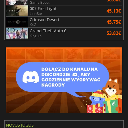
Game Boost
007 First Light
45.13€
LootBar
Crimson Desert
45.75€
K4G
Grand Theft Auto 6
53.82€
Kinguin
NOVOS JOGOS