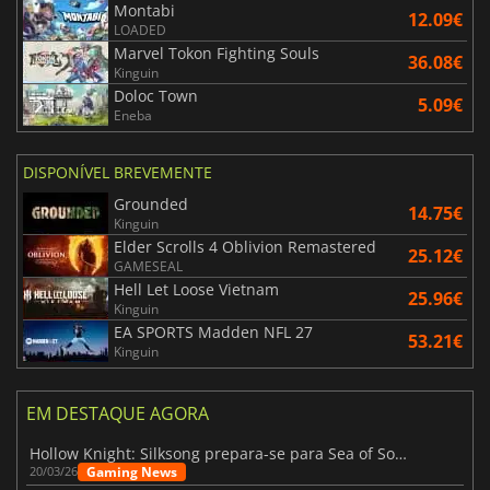
Montabi
12.09€
LOADED
Marvel Tokon Fighting Souls
36.08€
Kinguin
Doloc Town
5.09€
Eneba
DISPONÍVEL BREVEMENTE
Grounded
14.75€
Kinguin
Elder Scrolls 4 Oblivion Remastered
25.12€
GAMESEAL
Hell Let Loose Vietnam
25.96€
Kinguin
EA SPORTS Madden NFL 27
53.21€
Kinguin
EM DESTAQUE AGORA
Hollow Knight: Silksong prepara-se para Sea of Sorrow com um patch
Gaming News
20/03/26