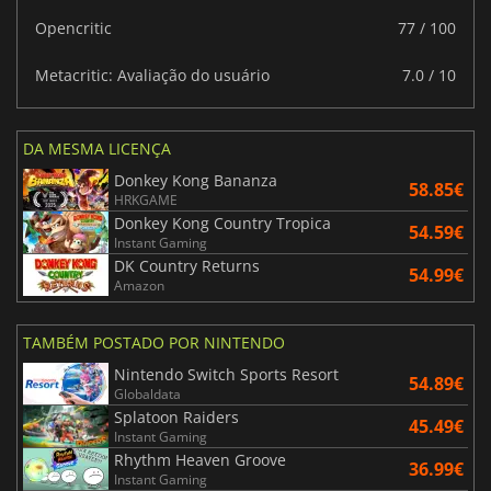
Opencritic
77 / 100
Metacritic: Avaliação do usuário
7.0 / 10
DA MESMA LICENÇA
Donkey Kong Bananza
58.85€
HRKGAME
Donkey Kong Country Tropica
54.59€
Instant Gaming
DK Country Returns
54.99€
Amazon
TAMBÉM POSTADO POR NINTENDO
Nintendo Switch Sports Resort
54.89€
Globaldata
Splatoon Raiders
45.49€
Instant Gaming
Rhythm Heaven Groove
36.99€
Instant Gaming