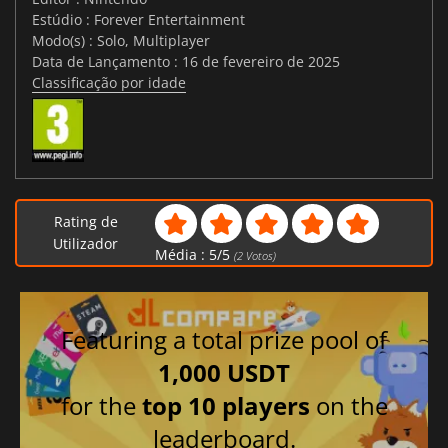
Estúdio : Forever Entertainment
Modo(s) : Solo, Multiplayer
Data de Lançamento : 16 de fevereiro de 2025
Classificação por idade
Rating de
Utilizador
Média :
5
/
5
(
2
Votos)
Featuring a total prize pool of
1,000 USDT
for the
top 10 players
on the
leaderboard.