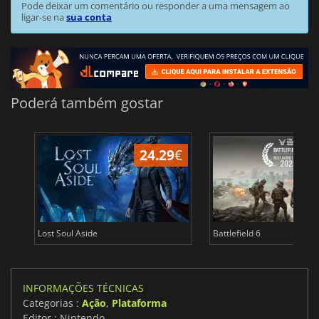
Pode deixar um comentário ou responder a uma mensagem ao
ligar-se na
sua conta
Poderá também gostar
24.29
€
Lost Soul Aside
Battlefield 6
INFORMAÇÕES TÉCNICAS
Categorias :
Ação
,
Plataforma
Editor : Nintendo