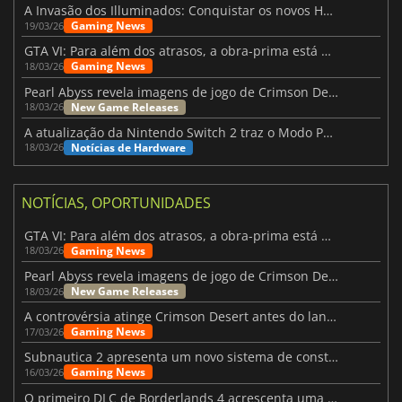
A Invasão dos Illuminados: Conquistar os novos Helldivers 2 Atualização!
Gaming News
19/03/26
GTA VI: Para além dos atrasos, a obra-prima está quase a chegar
Gaming News
18/03/26
Pearl Abyss revela imagens de jogo de Crimson Desert para a PS5
New Game Releases
18/03/26
A atualização da Nintendo Switch 2 traz o Modo Portátil aos jogos mais antigos da Switch
Notícias de Hardware
18/03/26
NOTÍCIAS, OPORTUNIDADES
GTA VI: Para além dos atrasos, a obra-prima está quase a chegar
Gaming News
18/03/26
Pearl Abyss revela imagens de jogo de Crimson Desert para a PS5
New Game Releases
18/03/26
A controvérsia atinge Crimson Desert antes do lançamento
Gaming News
17/03/26
Subnautica 2 apresenta um novo sistema de construção de bases
Gaming News
16/03/26
O primeiro DLC de Borderlands 4 acrescenta uma nova personagem e muito mais