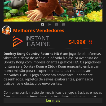
Melhores Vendedores
54.99
€
55.66
€
Donkey Kong Country Returns HD
é um jogo de plataformas
58.19
€
vibrante e cheio de ação que dá vida à clássica aventura de
Donkey Kong com impressionantes gráficos HD. Os jogadores
juntam-se a Donkey Kong e Diddy Kong enquanto embarcam
numa missão para recuperar as bananas roubadas aos
malvados Tikis. O jogo apresenta ambientes lindamente
desenhados, repletos de selvas exuberantes, penhascos
traiçoeiros e obstáculos envolventes.
Com uma combinação de mecânicas de jogo clássicas e novas
funcionalidades inovadoras, os jogadores podem balançar,
Ler mais
saltar e rolar através de uma variedade de níveis desafiantes,
utilizando a jogabilidade cooperativa para maior diversão. A