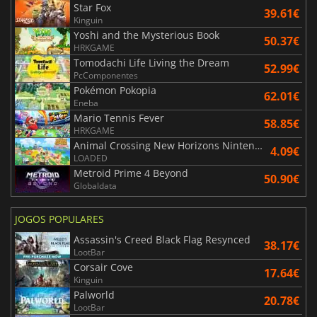
Star Fox
39.61€
Kinguin
Yoshi and the Mysterious Book
50.37€
HRKGAME
Tomodachi Life Living the Dream
52.99€
PcComponentes
Pokémon Pokopia
62.01€
Eneba
Mario Tennis Fever
58.85€
HRKGAME
Animal Crossing New Horizons Nintendo Switch 2 Edition Upgrade Pack
4.09€
LOADED
Metroid Prime 4 Beyond
50.90€
Globaldata
JOGOS POPULARES
Assassin's Creed Black Flag Resynced
38.17€
LootBar
Corsair Cove
17.64€
Kinguin
Palworld
20.78€
LootBar