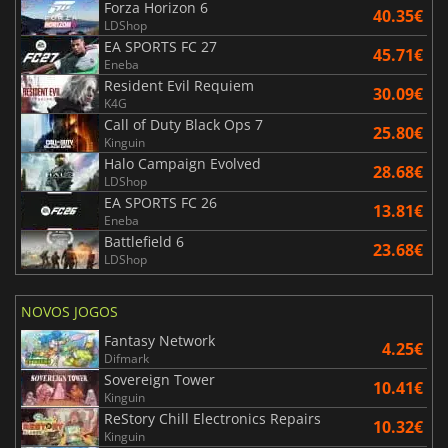
Forza Horizon 6
40.35€
LDShop
EA SPORTS FC 27
45.71€
Eneba
Resident Evil Requiem
30.09€
K4G
Call of Duty Black Ops 7
25.80€
Kinguin
Halo Campaign Evolved
28.68€
LDShop
EA SPORTS FC 26
13.81€
Eneba
Battlefield 6
23.68€
LDShop
NOVOS JOGOS
Fantasy Network
4.25€
Difmark
Sovereign Tower
10.41€
Kinguin
ReStory Chill Electronics Repairs
10.32€
Kinguin