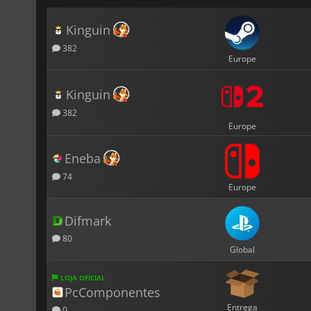
Kinguin
382
Europe
Kinguin
382
Europe
Eneba
74
Europe
Difmark
80
Global
LOJA OFICIAL
PcComponentes
Entrega
0