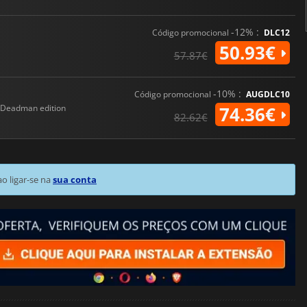
-12% :
Código promocional
DLC12
50.93€
57.87€
-10% :
Código promocional
AUGDLC10
Deadman edition
74.36€
82.62€
 ligar-se na
sua conta