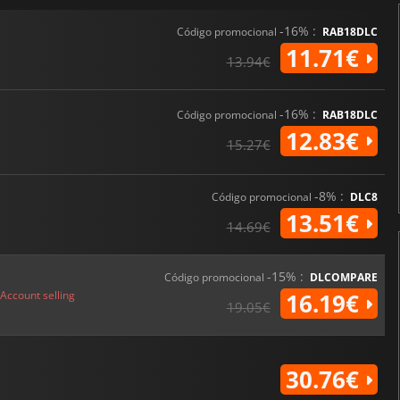
-16% :
Código promocional
RAB18DLC
11.71€
13.94€
-16% :
Código promocional
RAB18DLC
12.83€
15.27€
-8% :
Código promocional
DLC8
13.51€
14.69€
-15% :
Código promocional
DLCOMPARE
Account selling
16.19€
19.05€
30.76€