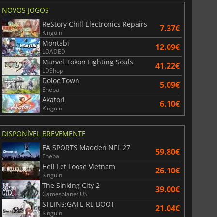
NOVOS JOGOS
ReStory Chill Electronics Repairs
7.37€
Kinguin
Montabi
12.09€
LOADED
Marvel Tokon Fighting Souls
41.22€
LDShop
Doloc Town
5.09€
Eneba
Akatori
6.10€
Kinguin
DISPONÍVEL BREVEMENTE
EA SPORTS Madden NFL 27
59.80€
Eneba
Hell Let Loose Vietnam
26.10€
Kinguin
The Sinking City 2
39.00€
Gamesplanet US
STEINS;GATE RE BOOT
21.04€
Kinguin