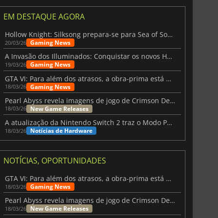
EM DESTAQUE AGORA
Hollow Knight: Silksong prepara-se para Sea of Sorrow com um patch
Gaming News
20/03/26
A Invasão dos Illuminados: Conquistar os novos Helldivers 2 Atualização!
Gaming News
19/03/26
GTA VI: Para além dos atrasos, a obra-prima está quase a chegar
Gaming News
18/03/26
Pearl Abyss revela imagens de jogo de Crimson Desert para a PS5
New Game Releases
18/03/26
A atualização da Nintendo Switch 2 traz o Modo Portátil aos jogos mais antigos da Switch
Notícias de Hardware
18/03/26
NOTÍCIAS, OPORTUNIDADES
GTA VI: Para além dos atrasos, a obra-prima está quase a chegar
Gaming News
18/03/26
Pearl Abyss revela imagens de jogo de Crimson Desert para a PS5
New Game Releases
18/03/26