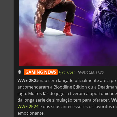
GAMING NEWS
Fyra Frost
-
10/03/2025, 17:30
WWE 2K25
não será lançado oficialmente até à pr
encomendaram a Bloodline Edition ou a Deadman Ed
jogo. Muitos fãs do jogo já tiveram a oportunidad
da longa série de simulação tem para oferecer.
WW
WWE 2K24
e dos seus antecessores os favoritos d
emocionante.