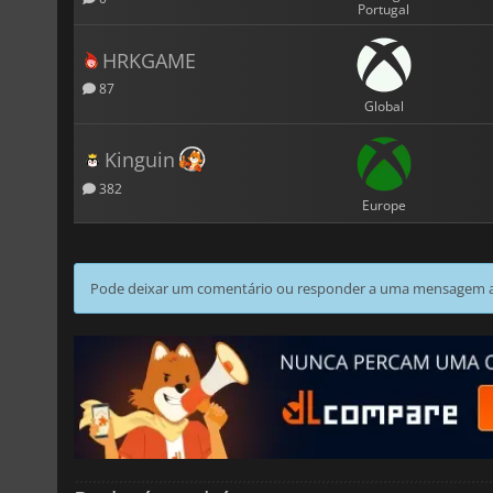
Portugal
HRKGAME
87
Global
Kinguin
382
Europe
Pode deixar um comentário ou responder a uma mensagem ao