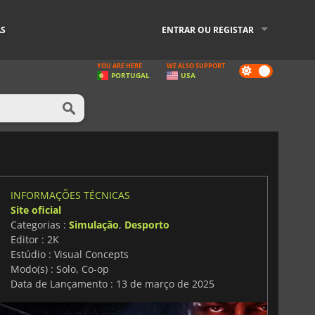
AS
ENTRAR OU REGISTAR
YOU ARE HERE
WE ALSO SUPPORT
Dark
PORTUGAL
USA
mode
INFORMAÇÕES TÉCNICAS
Site oficial
Categorias :
Simulação
,
Desporto
Editor : 2K
Estúdio : Visual Concepts
Modo(s) : Solo, Co-op
Data de Lançamento : 13 de março de 2025