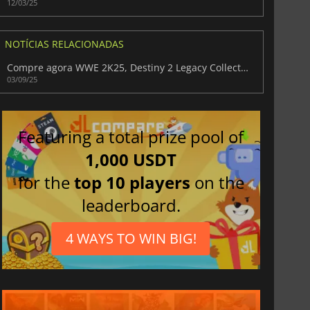
12/03/25
NOTÍCIAS RELACIONADAS
Compre agora WWE 2K25, Destiny 2 Legacy Collection e mais 6 jogos na Humble
03/09/25
Featuring a total prize pool of
1,000 USDT
for the
top 10 players
on the
leaderboard.
4 WAYS TO WIN BIG!