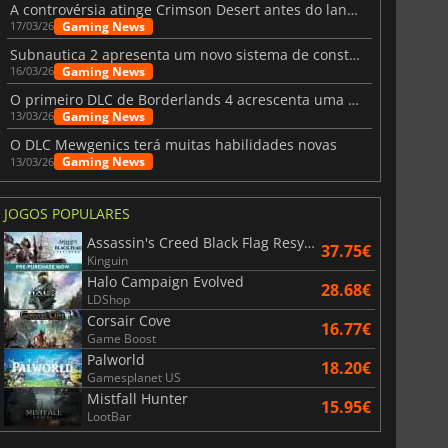
A controvérsia atinge Crimson Desert antes do lançamento
Gaming News
17/03/26
Subnautica 2 apresenta um novo sistema de construção de bases
Gaming News
16/03/26
O primeiro DLC de Borderlands 4 acrescenta uma nova personagem e muito mais
Gaming News
13/03/26
O DLC Mewgenics terá muitas habilidades novas
Gaming News
13/03/26
JOGOS POPULARES
Assassin's Creed Black Flag Resynced
37.75€
Kinguin
Halo Campaign Evolved
28.68€
LDShop
Corsair Cove
16.77€
Game Boost
Palworld
18.20€
Gamesplanet US
Mistfall Hunter
15.95€
LootBar