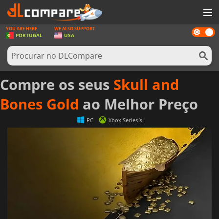
YOU ARE HERE
WE ALSO SUPPORT
Dark
JOGOS
PORTUGAL
USA
mode
GAME CARDS
SOFTWARE
Compre os seus
Skull and
REWARDS
Bones Gold
ao Melhor Preço
HARDWARE
PC
Xbox Series X
NOTÍCIAS
ENTRAR OU REGISTAR