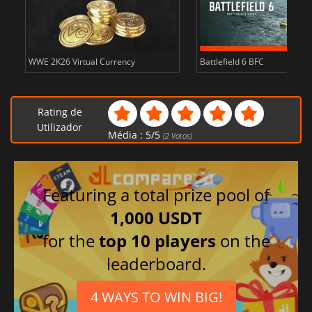
WWE 2K26 Virtual Currency
Battlefield 6 BFC
Rating de
Utilizador
Média :
5
/
5
(
2
Votos)
Featuring a total prize pool of
1,000 USDT
for the
top 10 players
on the
leaderboard.
4 WAYS TO WIN BIG!