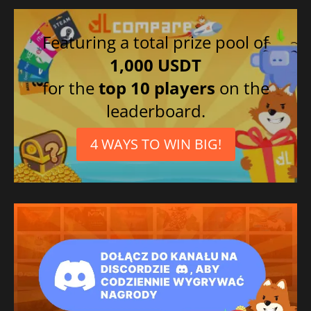
Featuring a total prize pool of
1,000 USDT
for the
top 10 players
on the
leaderboard.
4 WAYS TO WIN BIG!