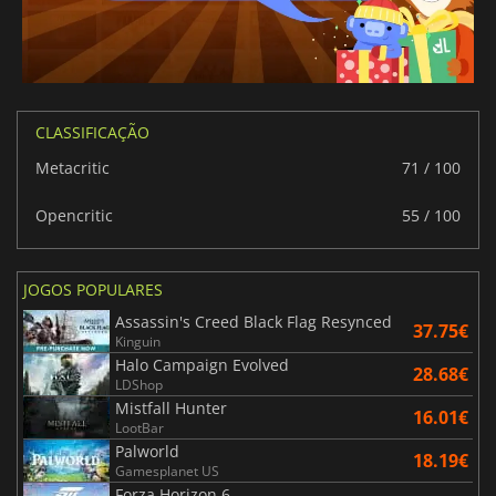
CLASSIFICAÇÃO
Metacritic
71 / 100
Opencritic
55 / 100
JOGOS POPULARES
Assassin's Creed Black Flag Resynced
37.75€
Kinguin
Halo Campaign Evolved
28.68€
LDShop
Mistfall Hunter
16.01€
LootBar
Palworld
18.19€
Gamesplanet US
Forza Horizon 6