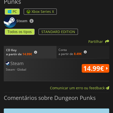
Punks
PC
Xbox Series X
Steam
Todos os tipos
STANDARD EDITION
Partilhar
Conta
CD Key
a partir de
8.49€
a partir de
14.99€
Steam
14.99€
Steam · Global
Comunicar um erro ou feedback
Comentários sobre Dungeon Punks