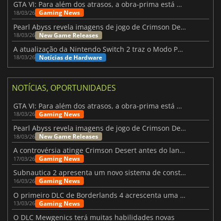
GTA VI: Para além dos atrasos, a obra-prima está quase a chegar
Gaming News
18/03/26
Pearl Abyss revela imagens de jogo de Crimson Desert para a PS5
New Game Releases
18/03/26
A atualização da Nintendo Switch 2 traz o Modo Portátil aos jogos mais antigos da Switch
Notícias de Hardware
18/03/26
NOTÍCIAS, OPORTUNIDADES
GTA VI: Para além dos atrasos, a obra-prima está quase a chegar
Gaming News
18/03/26
Pearl Abyss revela imagens de jogo de Crimson Desert para a PS5
New Game Releases
18/03/26
A controvérsia atinge Crimson Desert antes do lançamento
Gaming News
17/03/26
Subnautica 2 apresenta um novo sistema de construção de bases
Gaming News
16/03/26
O primeiro DLC de Borderlands 4 acrescenta uma nova personagem e muito mais
Gaming News
13/03/26
O DLC Mewgenics terá muitas habilidades novas