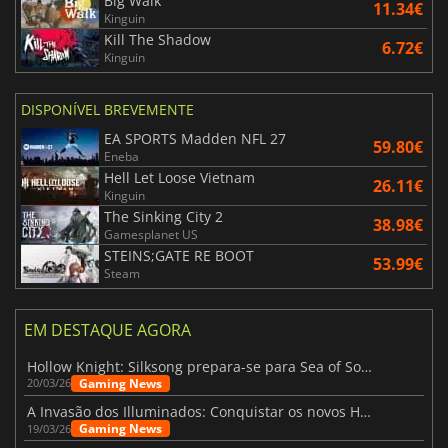
Big Walk
11.34€
Kinguin
Kill The Shadow
6.72€
Kinguin
DISPONÍVEL BREVEMENTE
EA SPORTS Madden NFL 27
59.80€
Eneba
Hell Let Loose Vietnam
26.11€
Kinguin
The Sinking City 2
38.98€
Gamesplanet US
STEINS;GATE RE BOOT
53.99€
Steam
EM DESTAQUE AGORA
Hollow Knight: Silksong prepara-se para Sea of Sorrow com um patch
Gaming News
20/03/26
A Invasão dos Illuminados: Conquistar os novos Helldivers 2 Atualização!
Gaming News
19/03/26