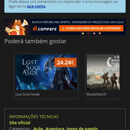
Pode deixar um comentário ou responder a uma mensagem ao
ligar-se na
sua conta
Poderá também gostar
24.24
€
Lost Soul Aside
Battlefield 6
INFORMAÇÕES TÉCNICAS
Site oficial
Categorias :
Ação
,
Aventura
,
Jogos de papéis
,