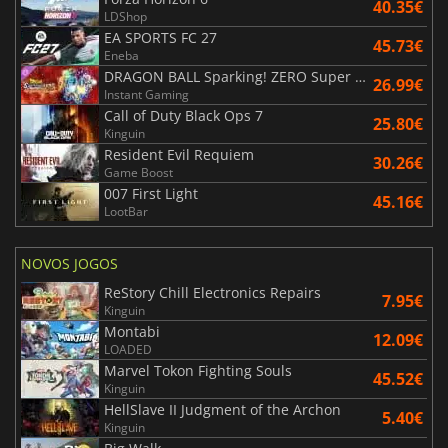
40.35€
LDShop
EA SPORTS FC 27
45.73€
Eneba
DRAGON BALL Sparking! ZERO Super Limit Breaking NEO
26.99€
Instant Gaming
Call of Duty Black Ops 7
25.80€
Kinguin
Resident Evil Requiem
30.26€
Game Boost
007 First Light
45.16€
LootBar
NOVOS JOGOS
ReStory Chill Electronics Repairs
7.95€
Kinguin
Montabi
12.09€
LOADED
Marvel Tokon Fighting Souls
45.52€
Kinguin
HellSlave II Judgment of the Archon
5.40€
Kinguin