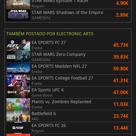
STAR WARS Episode 1 Racer
4.90€
Kinguin
STAR WARS Shadows of the Empire
2.89€
GAMESEAL
TAMBÉM POSTADO POR ELECTRONIC ARTS
EA SPORTS FC 27
45.73€
Eneba
STAR WARS Zero Company
39.83€
GAMESEAL
EA SPORTS Madden NFL 27
59.80€
Eneba
EA SPORTS College Football 27
41.31€
Eneba
EA Sports UFC 6
47.00€
Game Boost
Plants vs. Zombies Replanted
11.03€
Eneba
Battlefield 6
23.74€
K4G
EA SPORTS FC 26
13.44€
Kinguin