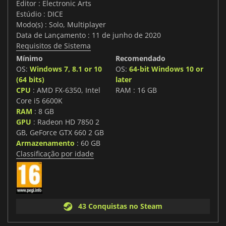
Editor : Electronic Arts
Estúdio : DICE
Modo(s) : Solo, Multiplayer
Data de Lançamento : 11 de junho de 2020
Requisitos de Sistema
Mínimo
Recomendado
OS:
Windows 7, 8.1 or 10
OS:
64-bit Windows 10 or
(64 bits)
later
CPU
: AMD FX-6350, Intel
RAM : 16 GB
Core i5 6600K
RAM
: 8 GB
GPU
: Radeon HD 7850 2
GB, GeForce GTX 660 2 GB
Armazenamento
: 60 GB
Classificação por idade
43 Conquistas no Steam