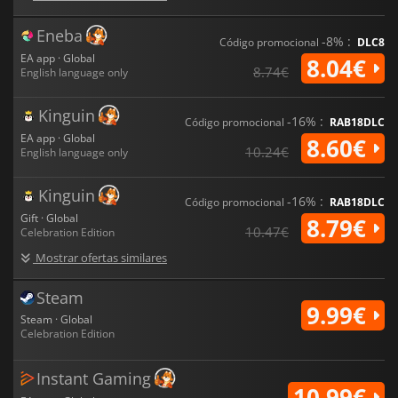
Eneba
-8% :
Código promocional
DLC8
EA app · Global
8.04€
8.74€
English language only
Kinguin
-16% :
Código promocional
RAB18DLC
EA app · Global
8.60€
10.24€
English language only
Kinguin
-16% :
Código promocional
RAB18DLC
Gift · Global
8.79€
10.47€
Celebration Edition
Mostrar ofertas similares
Steam
9.99€
Steam · Global
Celebration Edition
Instant Gaming
10.99€