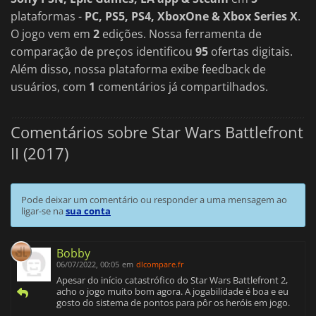
plataformas -
PC, PS5, PS4, XboxOne & Xbox Series X
.
O jogo vem em
2
edições. Nossa ferramenta de
comparação de preços identificou
95
ofertas digitais.
Além disso, nossa plataforma exibe feedback de
usuários, com
1
comentários já compartilhados.
Comentários sobre Star Wars Battlefront
II (2017)
Pode deixar um comentário ou responder a uma mensagem ao
ligar-se na
sua conta
Bobby
06/07/2022, 00:05
em
dlcompare.fr
Apesar do início catastrófico do Star Wars Battlefront 2,
acho o jogo muito bom agora. A jogabilidade é boa e eu
gosto do sistema de pontos para pôr os heróis em jogo.