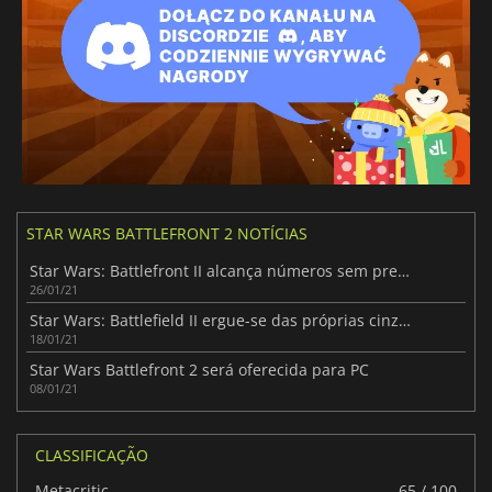
STAR WARS BATTLEFRONT 2 NOTÍCIAS
Star Wars: Battlefront II alcança números sem precedentes
26/01/21
Star Wars: Battlefield II ergue-se das próprias cinzas
18/01/21
Star Wars Battlefront 2 será oferecida para PC
08/01/21
CLASSIFICAÇÃO
Metacritic
65 / 100