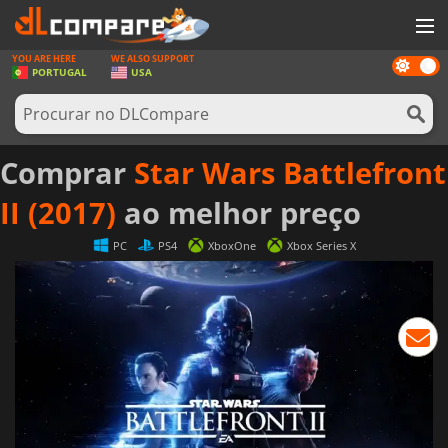
YOU ARE HERE
WE ALSO SUPPORT
Dark
JOGOS
PORTUGAL
USA
mode
GAME CARDS
SOFTWARE
Comprar
Star Wars Battlefront
REWARDS
II (2017)
ao melhor preço
HARDWARE
PC
PS4
XboxOne
Xbox Series X
NOTÍCIAS
ENTRAR OU REGISTAR