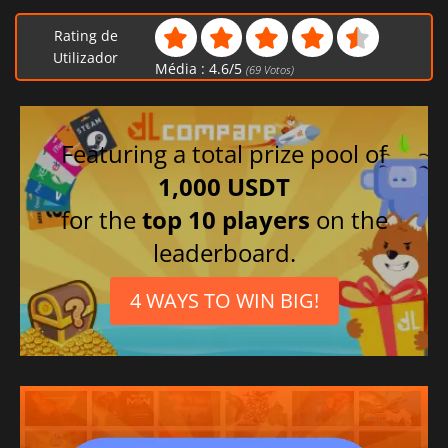
Rating de
Utilizador
Média :
4.6
/
5
(
69
Votos)
Featuring a total prize pool of
1,000 USDT
for the
top 10 players
on the
leaderboard.
4 WAYS TO WIN BIG!