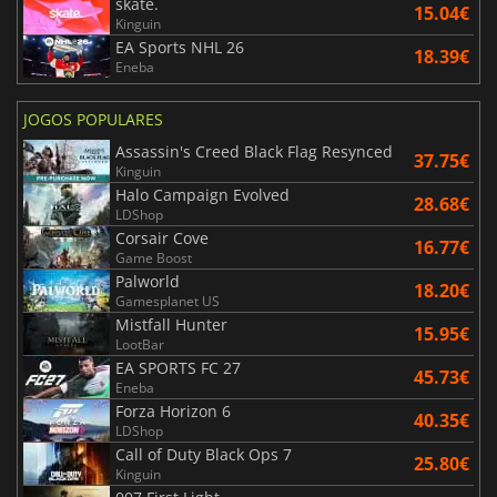
skate.
15.04€
Kinguin
EA Sports NHL 26
18.39€
Eneba
JOGOS POPULARES
Assassin's Creed Black Flag Resynced
37.75€
Kinguin
Halo Campaign Evolved
28.68€
LDShop
Corsair Cove
16.77€
Game Boost
Palworld
18.20€
Gamesplanet US
Mistfall Hunter
15.95€
LootBar
EA SPORTS FC 27
45.73€
Eneba
Forza Horizon 6
40.35€
LDShop
Call of Duty Black Ops 7
25.80€
Kinguin