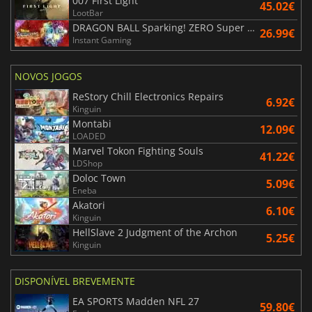
007 First Light
45.02€
LootBar
DRAGON BALL Sparking! ZERO Super Limit Breaking NEO
26.99€
Instant Gaming
NOVOS JOGOS
ReStory Chill Electronics Repairs
6.92€
Kinguin
Montabi
12.09€
LOADED
Marvel Tokon Fighting Souls
41.22€
LDShop
Doloc Town
5.09€
Eneba
Akatori
6.10€
Kinguin
HellSlave 2 Judgment of the Archon
5.25€
Kinguin
DISPONÍVEL BREVEMENTE
EA SPORTS Madden NFL 27
59.80€