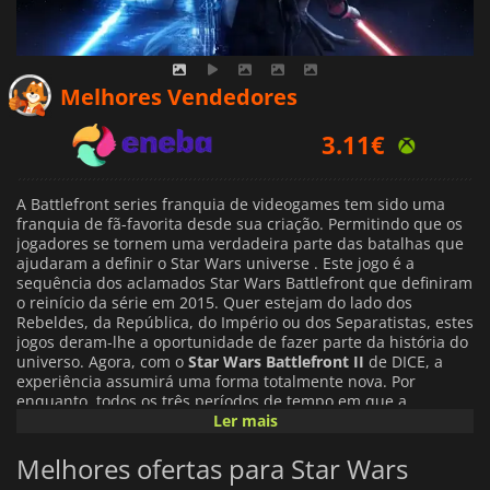
3.11
€
Melhores Vendedores
3.34
€
3.69
€
A Battlefront series franquia de videogames tem sido uma
franquia de fã-favorita desde sua criação. Permitindo que os
jogadores se tornem uma verdadeira parte das batalhas que
ajudaram a definir o Star Wars universe . Este jogo é a
sequência dos aclamados Star Wars
Battlefront que definiram
o reinício da série em 2015. Quer estejam do lado dos
Rebeldes, da República, do Império ou dos Separatistas, estes
jogos deram-lhe a oportunidade de fazer parte da história do
universo. Agora, com o
Star Wars Battlefront II
de DICE, a
experiência assumirá uma forma totalmente nova. Por
enquanto, todos os três períodos de tempo em que a
franquia do
Star Wars
faz parte serão jogáveis. As prequelas,
Ler mais
a trilogia original e os novos filmes estão todos aqui, assim
como os personagens e os mundos que ajudaram a fazer
Melhores ofertas para Star Wars
deles os sucessos que são hoje. Mas não é tudo, em uma