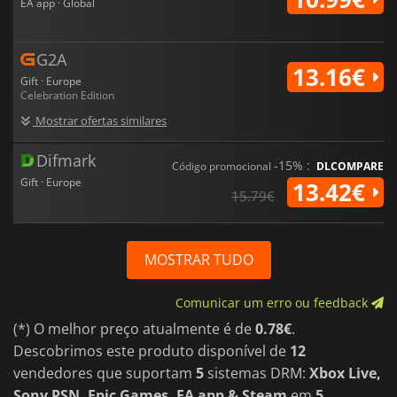
EA app · Global
G2A
13.16€
Gift · Europe
Celebration Edition
Mostrar ofertas similares
Difmark
-15% :
Código promocional
DLCOMPARE
Gift · Europe
13.42€
15.79€
MOSTRAR TUDO
Comunicar um erro ou feedback
(*) O melhor preço atualmente é de
0.78€
.
Descobrimos este produto disponível de
12
vendedores que suportam
5
sistemas DRM:
Xbox Live,
Sony PSN, Epic Games, EA app & Steam
em
5