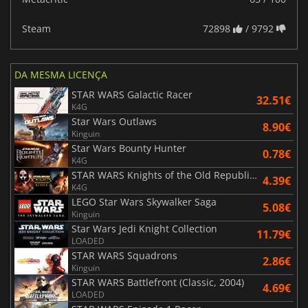
Steam
72898
/ 9792
DA MESMA LICENÇA
STAR WARS Galactic Racer
32.51€
K4G
Star Wars Outlaws
8.90€
Kinguin
Star Wars Bounty Hunter
0.78€
K4G
STAR WARS Knights of the Old Republic Bundle
4.39€
K4G
LEGO Star Wars Skywalker Saga
5.08€
Kinguin
Star Wars Jedi Knight Collection
11.79€
LOADED
STAR WARS Squadrons
2.86€
Kinguin
STAR WARS Battlefront (Classic, 2004)
4.69€
LOADED