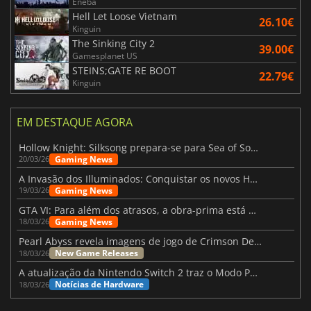
Eneba
Hell Let Loose Vietnam
26.10€
Kinguin
The Sinking City 2
39.00€
Gamesplanet US
STEINS;GATE RE BOOT
22.79€
Kinguin
EM DESTAQUE AGORA
Hollow Knight: Silksong prepara-se para Sea of Sorrow com um patch
Gaming News
20/03/26
A Invasão dos Illuminados: Conquistar os novos Helldivers 2 Atualização!
Gaming News
19/03/26
GTA VI: Para além dos atrasos, a obra-prima está quase a chegar
Gaming News
18/03/26
Pearl Abyss revela imagens de jogo de Crimson Desert para a PS5
New Game Releases
18/03/26
A atualização da Nintendo Switch 2 traz o Modo Portátil aos jogos mais antigos da Switch
Notícias de Hardware
18/03/26