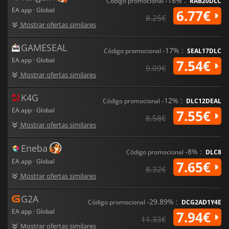
-18% :
Código promocional
RAB20DLC
EA app · Global
6.77€
8.25€
Mostrar ofertas similares
GAMESEAL
-17% :
Código promocional
SEAL17DLC
EA app · Global
7.54€
9.09€
Mostrar ofertas similares
K4G
-12% :
Código promocional
DLC12DEAL
EA app · Global
7.55€
8.58€
Mostrar ofertas similares
Eneba
-8% :
Código promocional
DLC8
EA app · Global
7.65€
8.32€
Mostrar ofertas similares
G2A
-29.89% :
Código promocional
DCG2AD1Y4E
EA app · Global
7.94€
11.33€
Mostrar ofertas similares