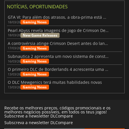
NOTÍCIAS, OPORTUNIDADES
GTA VI: Para além dos atrasos, a obra-prima está quase a chegar
Gaming News
18/03/26
Pearl Abyss revela imagens de jogo de Crimson Desert para a PS5
New Game Releases
18/03/26
A controvérsia atinge Crimson Desert antes do lançamento
Gaming News
17/03/26
Subnautica 2 apresenta um novo sistema de construção de bases
Gaming News
16/03/26
O primeiro DLC de Borderlands 4 acrescenta uma nova personagem e muito mais
Gaming News
13/03/26
O DLC Mewgenics terá muitas habilidades novas
Gaming News
13/03/26
Recebe os melhores preços, códigos promocionais e os
melhores negócios possíveis, em todos os teus jogos!
Subscreve a newsletter DLCompare
Subscreva a newsletter DLCompare