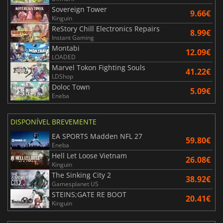
Sovereign Tower
9.66€
Kinguin
ReStory Chill Electronics Repairs
8.99€
Instant Gaming
Montabi
12.09€
LOADED
Marvel Tokon Fighting Souls
41.22€
LDShop
Doloc Town
5.09€
Eneba
DISPONÍVEL BREVEMENTE
EA SPORTS Madden NFL 27
59.80€
Eneba
Hell Let Loose Vietnam
26.08€
Kinguin
The Sinking City 2
38.92€
Gamesplanet US
STEINS;GATE RE BOOT
20.41€
Kinguin