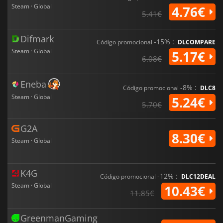
Steam · Global
4.76€
5.41€
Difmark
-15% :
Código promocional
DLCOMPARE
Steam · Global
5.17€
6.08€
Eneba
-8% :
Código promocional
DLC8
Steam · Global
5.24€
5.70€
G2A
8.30€
Steam · Global
K4G
-12% :
Código promocional
DLC12DEAL
Steam · Global
10.43€
11.85€
GreenmanGaming