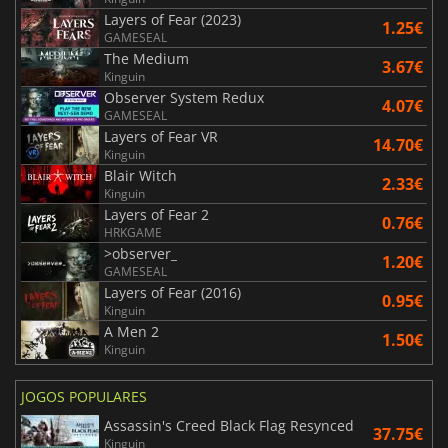
Layers of Fear (2023)
1.25€
GAMESEAL
The Medium
3.67€
Kinguin
Observer System Redux
4.07€
GAMESEAL
Layers of Fear VR
14.70€
Kinguin
Blair Witch
2.33€
Kinguin
Layers of Fear 2
0.76€
HRKGAME
>observer_
1.20€
GAMESEAL
Layers of Fear (2016)
0.95€
Kinguin
A Men 2
1.50€
Kinguin
JOGOS POPULARES
Assassin's Creed Black Flag Resynced
37.75€
Kinguin