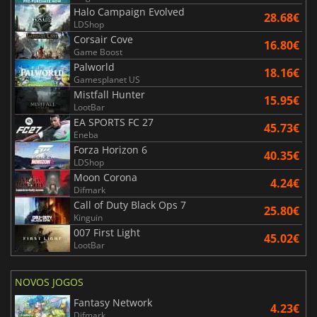
Halo Campaign Evolved
28.68€
LDShop
Corsair Cove
16.80€
Game Boost
Palworld
18.16€
Gamesplanet US
Mistfall Hunter
15.95€
LootBar
EA SPORTS FC 27
45.73€
Eneba
Forza Horizon 6
40.35€
LDShop
Moon Corona
4.24€
Difmark
Call of Duty Black Ops 7
25.80€
Kinguin
007 First Light
45.02€
LootBar
NOVOS JOGOS
Fantasy Network
4.23€
Difmark