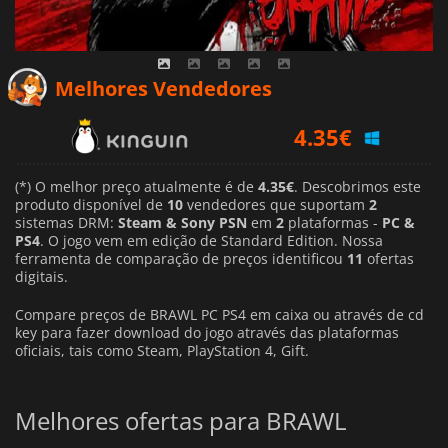
4.35
€
Melhores Vendedores
5.24
€
4.42
€
(*) O melhor preço atualmente é de
4.35€
. Descobrimos este
produto disponível de
10
vendedores que suportam
2
sistemas DRM:
Steam & Sony PSN
em
2
plataformas -
PC &
PS4
. O jogo vem em edição de Standard Edition. Nossa
ferramenta de comparação de preços identificou
11
ofertas
digitais.
Compare preços de BRAWL PC PS4 em caixa ou através de cd
key para fazer download do jogo através das plataformas
oficiais, tais como Steam, PlayStation 4, Gift.
Melhores ofertas para BRAWL