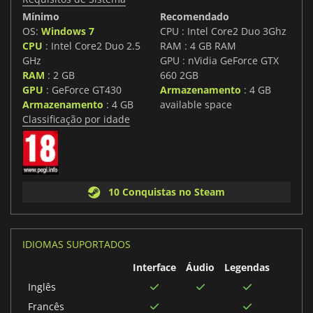
Mínimo
Recomendado
OS:
Windows 7
CPU : Intel Core2 Duo 3Ghz
CPU
: Intel Core2 Duo 2.5
RAM : 4 GB RAM
GHz
GPU : nVidia GeForce GTX
RAM
: 2 GB
660 2GB
GPU
: GeForce GT430
Armazenamento
: 4 GB
Armazenamento
: 4 GB
available space
Classificação por idade
10 Conquistas no Steam
IDIOMAS SUPORTADOS
Interface
Áudio
Legendas
Inglês
Francês