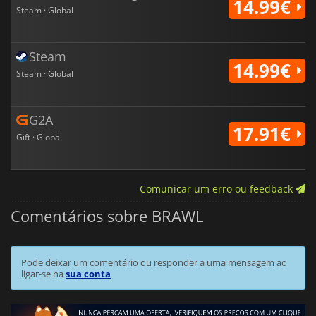
14.99€
Steam · Global
Steam
14.99€
Steam · Global
G2A
17.91€
Gift · Global
Comunicar um erro ou feedback
Comentários sobre BRAWL
Pode deixar um comentário ou responder a uma mensagem ao
ligar-se na
sua conta