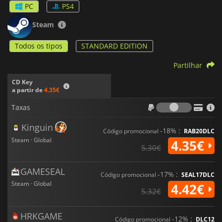
PC
PS4
Steam
Todos os tipos
STANDARD EDITION
Partilhar
CD Key
a partir de
4.35€
Taxas
Taxas
Kinguin
-18% :
Código promocional
RAB20DLC
Steam · Global
4.35€
5.30€
GAMESEAL
-17% :
Código promocional
SEAL17DLC
Steam · Global
4.42€
5.32€
HRKGAME
-12% :
Código promocional
DLC12