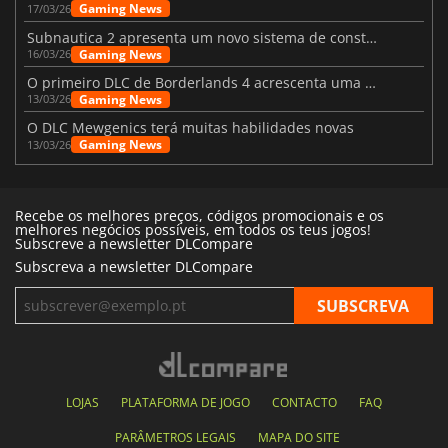
Gaming News
17/03/26
Subnautica 2 apresenta um novo sistema de construção de bases
Gaming News
16/03/26
O primeiro DLC de Borderlands 4 acrescenta uma nova personagem e muito mais
Gaming News
13/03/26
O DLC Mewgenics terá muitas habilidades novas
Gaming News
13/03/26
Recebe os melhores preços, códigos promocionais e os
melhores negócios possíveis, em todos os teus jogos!
Subscreve a newsletter DLCompare
Subscreva a newsletter DLCompare
LOJAS
PLATAFORMA DE JOGO
CONTACTO
FAQ
PARÂMETROS LEGAIS
MAPA DO SITE