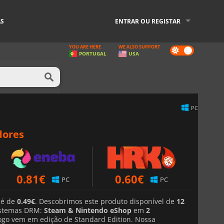
AS
ENTRAR OU REGISTAR
YOU ARE HERE
WE ALSO SUPPORT
Dark
PORTUGAL
USA
mode
PC
dores
0.81
€
0.60
€
PC
PC
 é de
0.49€
. Descobrimos este produto disponível de
12
stemas DRM:
Steam & Nintendo eShop
em
2
jogo vem em edição de Standard Edition. Nossa