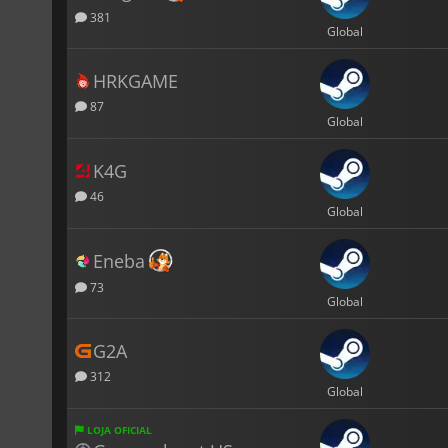
381
Global
HRKGAME
87
Global
K4G
46
Global
Eneba
73
Global
G2A
312
Global
LOJA OFICIAL