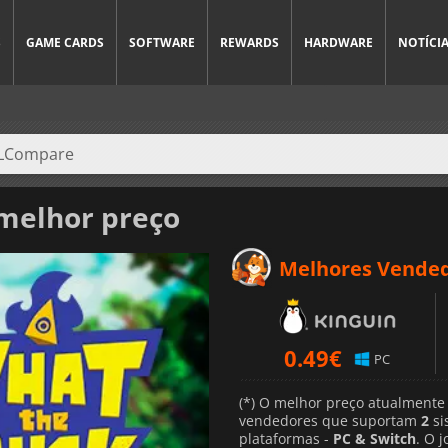
S
GAME CARDS
SOFTWARE
REWARDS
HARDWARE
NOTÍCI
melhor preço
Melhores Vende
0.49
€
PC
(*) O melhor preço atualmente
vendedores que suportam
2
si
plataformas -
PC & Switch
. O 