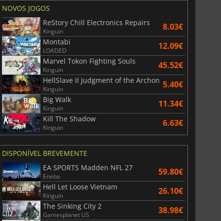
NOVOS JOGOS
ReStory Chill Electronics Repairs
8.03€
Kinguin
Montabi
12.09€
LOADED
Marvel Tokon Fighting Souls
45.52€
Kinguin
HellSlave II Judgment of the Archon
5.40€
Kinguin
Big Walk
11.34€
Kinguin
Kill The Shadow
6.63€
Kinguin
DISPONÍVEL BREVEMENTE
EA SPORTS Madden NFL 27
59.80€
Eneba
Hell Let Loose Vietnam
26.10€
Kinguin
The Sinking City 2
38.98€
Gamesplanet US