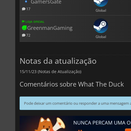
GamersGate
17
Global
LOJA OFICIAL
GreenmanGaming
72
Global
Notas da atualização
15/11/23 (Notas de Atualização)
Comentários sobre What The Duck
Pode deixar um comentário ou responder a uma mensagem ao