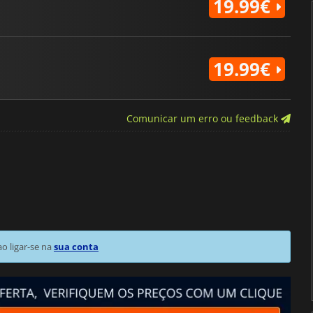
19.99€
19.99€
Comunicar um erro ou feedback
 ligar-se na
sua conta