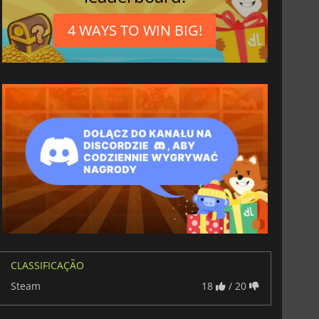
4 WAYS TO WIN BIG!
CLASSIFICAÇÃO
Steam
18
/ 20