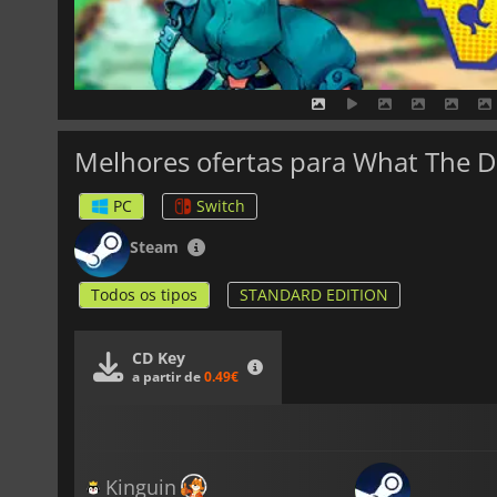
Melhores ofertas para What The 
PC
Switch
Steam
Todos os tipos
STANDARD EDITION
CD Key
a partir de
0.49€
Kinguin