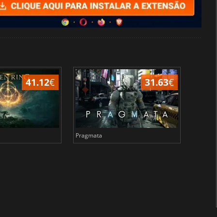
41.12
€
31.63
€
Pragmata
Total 