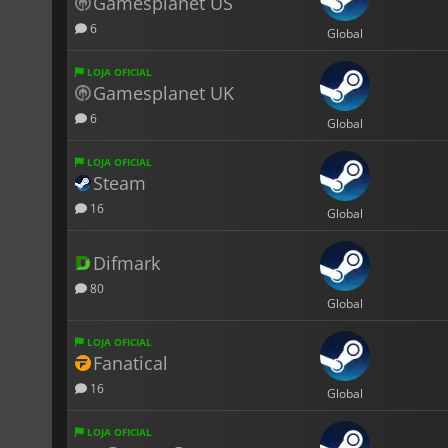
Gamesplanet US
6
Global
LOJA OFICIAL
Gamesplanet UK
6
Global
LOJA OFICIAL
Steam
16
Global
Difmark
80
Global
LOJA OFICIAL
Fanatical
16
Global
LOJA OFICIAL