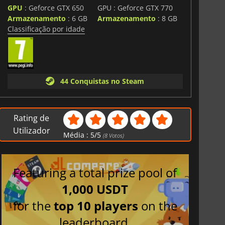
GPU
: Geforce GTX 650
GPU : Geforce GTX 770
Armazenamento
: 6 GB
Armazenamento
: 8 GB
Classificação por idade
44 Conquistas no Steam
Rating de
Utilizador
Média :
5
/
5
(
8
Votos)
Featuring a total prize pool of
1,000 USDT
for the
top 10 players
on the
leaderboard.