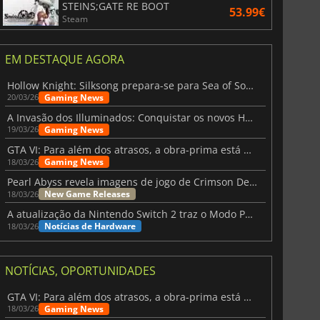
STEINS;GATE RE BOOT
53.99€
Steam
EM DESTAQUE AGORA
Hollow Knight: Silksong prepara-se para Sea of Sorrow com um patch
Gaming News
20/03/26
A Invasão dos Illuminados: Conquistar os novos Helldivers 2 Atualização!
Gaming News
19/03/26
GTA VI: Para além dos atrasos, a obra-prima está quase a chegar
Gaming News
18/03/26
Pearl Abyss revela imagens de jogo de Crimson Desert para a PS5
New Game Releases
18/03/26
A atualização da Nintendo Switch 2 traz o Modo Portátil aos jogos mais antigos da Switch
Notícias de Hardware
18/03/26
NOTÍCIAS, OPORTUNIDADES
GTA VI: Para além dos atrasos, a obra-prima está quase a chegar
Gaming News
18/03/26