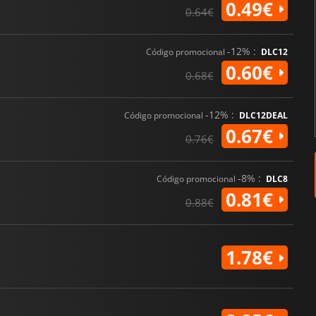
0.49€
0.64€
-12% :
Código promocional
DLC12
0.60€
0.68€
-12% :
Código promocional
DLC12DEAL
0.67€
0.76€
-8% :
Código promocional
DLC8
0.81€
0.88€
1.78€