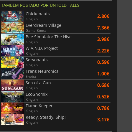
TAMBÉM POSTADO POR UNTOLD TALES
Chickenauts
2.80€
Kinguin
Everdream Village
7.36€
Game Boost
Bee Simulator The Hive
3.98€
Kinguin
W.A.N.D. Project
2.22€
Kinguin
Servonauts
0.59€
Kinguin
Trans Neuronica
1.00€
Eneba
Son of a Gun
0.68€
Kinguin
EcoGnomix
0.52€
Kinguin
Flame Keeper
0.78€
Kinguin
Ready, Steady, Ship!
3.17€
Kinguin