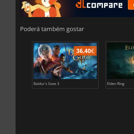
Poderá também gostar
45.17
€
36.40
€
Baldur's Gate 3
Elden Ring