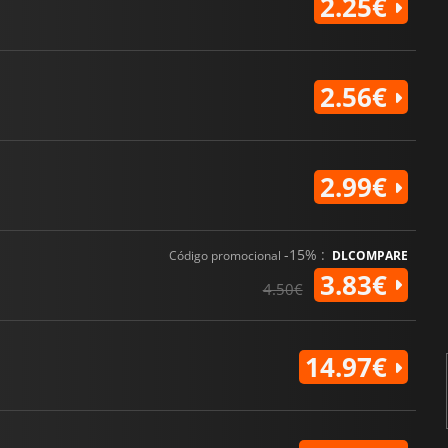
2.25€
2.56€
2.99€
-15% :
Código promocional
DLCOMPARE
3.83€
4.50€
14.97€