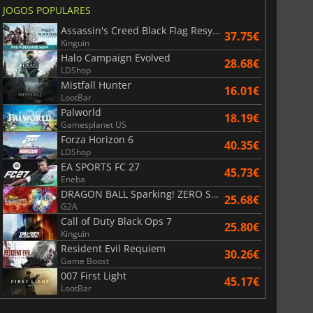
JOGOS POPULARES
Assassin's Creed Black Flag Resynced
37.75€
Kinguin
Halo Campaign Evolved
28.68€
LDShop
Mistfall Hunter
16.01€
LootBar
Palworld
6.77
€
15.48
€
18.19€
Gamesplanet US
Forza Horizon 6
40.35€
LDShop
EA SPORTS FC 27
45.73€
Eneba
DRAGON BALL Sparking! ZERO Super Limit Breaking NEO
War WARHAMMER 3
Lies Of P
25.68€
G2A
Call of Duty Black Ops 7
25.80€
Kinguin
Resident Evil Requiem
30.26€
Game Boost
007 First Light
45.17€
LootBar