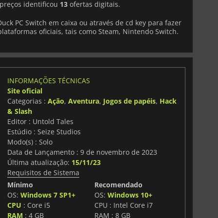
preços identificou
13
ofertas digitais.
ck PC Switch em caixa ou através de cd key para fazer
lataformas oficiais, tais como Steam, Nintendo Switch.
INFORMAÇÕES TÉCNICAS
Site oficial
Categorias :
Ação
,
Aventura
,
Jogos de papéis
,
Hack
& Slash
Editor : Untold Tales
Estúdio : Seize Studios
Modo(s) : Solo
Data de Lançamento : 9 de novembro de 2023
Última atualização:
15/11/23
Requisitos de Sistema
Mínimo
Recomendado
OS:
Windows 7 SP1+
OS:
Windows 10+
CPU
: Core i5
CPU : Intel Core i7
RAM
: 4 GB
RAM : 8 GB