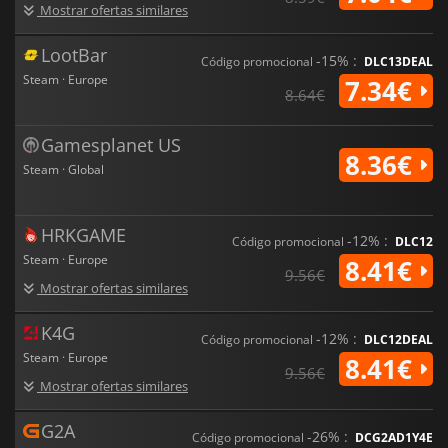
Mostrar ofertas similares
LootBar
-15% :
Código promocional
DLC13DEAL
Steam · Europe
7.34€
8.64€
Gamesplanet US
8.36€
Steam · Global
HRKGAME
-12% :
Código promocional
DLC12
Steam · Europe
8.41€
9.56€
Mostrar ofertas similares
K4G
-12% :
Código promocional
DLC12DEAL
Steam · Europe
8.41€
9.56€
Mostrar ofertas similares
G2A
-26% :
Código promocional
DCG2AD1Y4E