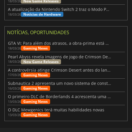
New Game Releases
18/03/26
A atualização da Nintendo Switch 2 traz o Modo Portátil aos jogos mais antigos da Switch
Notícias de Hardware
18/03/26
NOTÍCIAS, OPORTUNIDADES
GTA VI: Para além dos atrasos, a obra-prima está quase a chegar
Gaming News
18/03/26
Pearl Abyss revela imagens de jogo de Crimson Desert para a PS5
New Game Releases
18/03/26
A controvérsia atinge Crimson Desert antes do lançamento
Gaming News
17/03/26
Subnautica 2 apresenta um novo sistema de construção de bases
Gaming News
16/03/26
O primeiro DLC de Borderlands 4 acrescenta uma nova personagem e muito mais
Gaming News
13/03/26
O DLC Mewgenics terá muitas habilidades novas
Gaming News
13/03/26