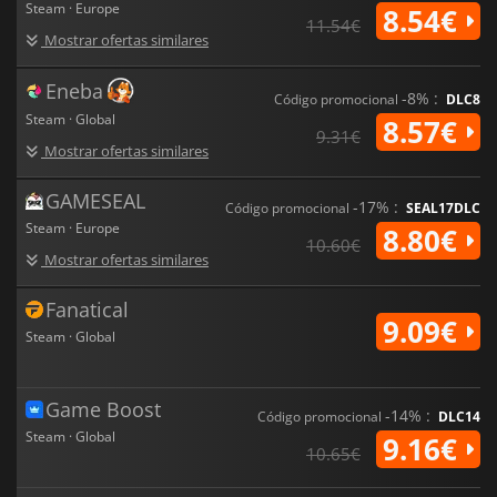
Steam · Europe
8.54€
11.54€
Mostrar ofertas similares
Eneba
-8% :
Código promocional
DLC8
Steam · Global
8.57€
9.31€
Mostrar ofertas similares
GAMESEAL
-17% :
Código promocional
SEAL17DLC
Steam · Europe
8.80€
10.60€
Mostrar ofertas similares
Fanatical
9.09€
Steam · Global
Game Boost
-14% :
Código promocional
DLC14
Steam · Global
9.16€
10.65€