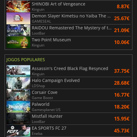
SHINOBI Art of Vengeance
8.87€
Kinguin
Demon Slayer Kimetsu no Yaiba The Hinokami Chronicles 2
25.67€
GAMESEAL
RAIDOU Remastered The Mystery of the Soulless Army
21.09€
LootBar
Two Point Museum
10.06€
Kinguin
JOGOS POPULARES
Assassin's Creed Black Flag Resynced
37.75€
Kinguin
Halo Campaign Evolved
28.68€
LDShop
Corsair Cove
16.77€
Game Boost
Palworld
18.20€
Gamesplanet US
Mistfall Hunter
15.95€
LootBar
EA SPORTS FC 27
45.73€
Eneba