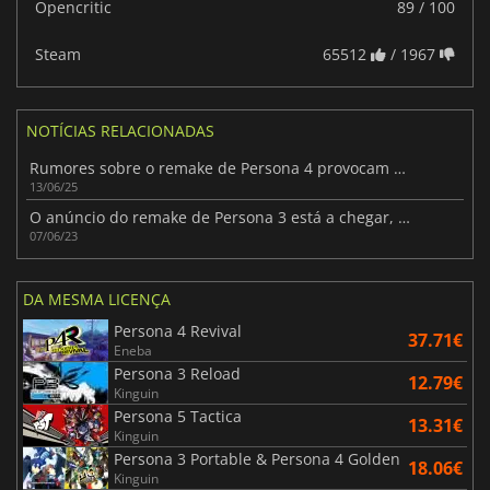
Opencritic
89 / 100
Steam
65512
/ 1967
NOTÍCIAS RELACIONADAS
Rumores sobre o remake de Persona 4 provocam entusiasmo para 2025
13/06/25
O anúncio do remake de Persona 3 está a chegar, dizem as fontes
07/06/23
DA MESMA LICENÇA
Persona 4 Revival
37.71€
Eneba
Persona 3 Reload
12.79€
Kinguin
Persona 5 Tactica
13.31€
Kinguin
Persona 3 Portable & Persona 4 Golden
18.06€
Kinguin