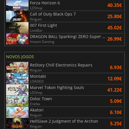
Forza Horizon 6
40.35€
LDShop
Call of Duty Black Ops 7
25.80€
Kinguin
007 First Light
45.02€
LootBar
DRAGON BALL Sparking! ZERO Super Limit Breaking NEO
26.99€
Instant Gaming
NOVOS JOGOS
ReStory Chill Electronics Repairs
6.93€
Kinguin
Montabi
12.09€
LOADED
Marvel Tokon Fighting Souls
41.22€
LDShop
Doloc Town
5.09€
Eneba
Akatori
6.10€
Kinguin
HellSlave 2 Judgment of the Archon
5.25€
Kinguin