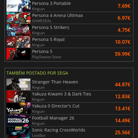
Persona 3 Portable
7.69€
Kinguin
Persona 4 Arena Ultimax
6.97€
GAMESEAL
Persona 5 Strikers
4.75€
Kinguin
Persona 5 Royal
10.07€
Kinguin
Persona 5
59.99€
PlayStation Store
TAMBÉM POSTADO POR SEGA
Stranger Than Heaven
44.87€
Kinguin
Yakuza Kiwami 3 & Dark Ties
12.83€
Kinguin
Yakuza 0 Director's Cut
13.41€
Kinguin
Football Manager 26
14.49€
Kinguin
Sonic Racing CrossWorlds
25.56€
LootBar