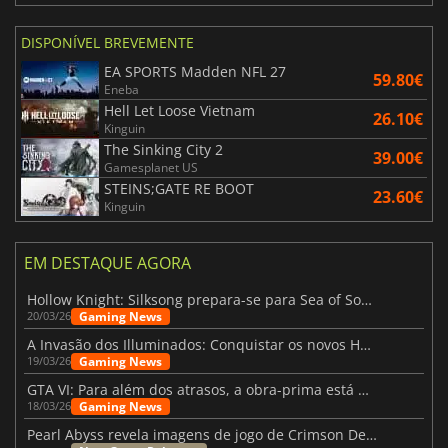
DISPONÍVEL BREVEMENTE
EA SPORTS Madden NFL 27
59.80€
Eneba
Hell Let Loose Vietnam
26.10€
Kinguin
The Sinking City 2
39.00€
Gamesplanet US
STEINS;GATE RE BOOT
23.60€
Kinguin
EM DESTAQUE AGORA
Hollow Knight: Silksong prepara-se para Sea of Sorrow com um patch
Gaming News
20/03/26
A Invasão dos Illuminados: Conquistar os novos Helldivers 2 Atualização!
Gaming News
19/03/26
GTA VI: Para além dos atrasos, a obra-prima está quase a chegar
Gaming News
18/03/26
Pearl Abyss revela imagens de jogo de Crimson Desert para a PS5