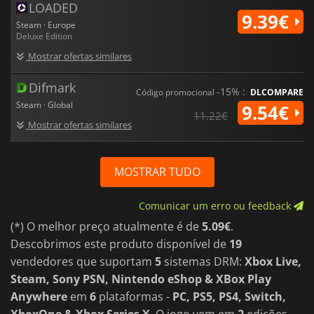
LOADED
9.39€
Steam · Europe
Deluxe Edition
Mostrar ofertas similares
Difmark
-15% :
Código promocional
DLCOMPARE
Steam · Global
9.54€
11.22€
Mostrar ofertas similares
MOSTRAR TUDO
Comunicar um erro ou feedback
(*) O melhor preço atualmente é de
5.09€
.
Descobrimos este produto disponível de
19
vendedores que suportam
5
sistemas DRM:
Xbox Live,
Steam, Sony PSN, Nintendo eShop & XBox Play
Anywhere
em
6
plataformas -
PC, PS5, PS4, Switch,
XboxOne & Xbox Series X
. O jogo vem em
2
edições.