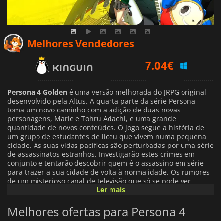
7.04
€
Melhores Vendedores
8.57
€
10.49
€
Persona 4 Golden
é uma versão melhorada do JRPG original
desenvolvido pela Altus. A quarta parte da série Persona
toma um novo caminho com a adição de duas novas
personagens, Marie e Tohru Adachi, e uma grande
quantidade de novos conteúdos. O jogo segue a história de
um grupo de estudantes de liceu que vivem numa pequena
cidade. As suas vidas pacíficas são perturbadas por uma série
de assassinatos estranhos. Investigarão estes crimes em
conjunto e tentarão descobrir quem é o assassino em série
para trazer a sua cidade de volta à normalidade. Os rumores
de um misterioso canal de televisão que só se pode ver
olhando para uma televisão desligada num dia de chuva
Ler mais
acabam por ser verdadeiros, e levam-nos a despertar
poderes especiais que os deixam transformar em poderosas
Melhores ofertas para Persona 4
Personas que podem explorar um estranho mundo televisivo