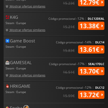
12.79€
15.23€
Mostrar ofertas similares
K4G
-12% :
Código promocional
DLC12DEAL
Steam · Europe
13.38€
15.21€
Mostrar ofertas similares
Game Boost
-14% :
Código promocional
DLC14
Steam · Europe
13.61€
15.83€
GAMESEAL
-17% :
Código promocional
SEAL17DLC
Steam · Europe
13.70€
16.51€
Mostrar ofertas similares
HRKGAME
-12% :
Código promocional
DLC12
Steam · Europe
13.72€
15.59€
Eneba