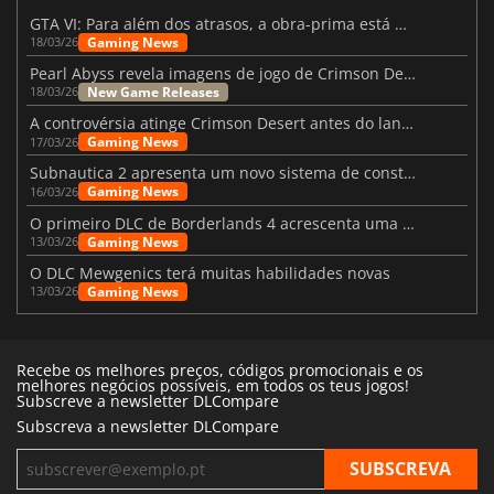
GTA VI: Para além dos atrasos, a obra-prima está quase a chegar
Gaming News
18/03/26
Pearl Abyss revela imagens de jogo de Crimson Desert para a PS5
New Game Releases
18/03/26
A controvérsia atinge Crimson Desert antes do lançamento
Gaming News
17/03/26
Subnautica 2 apresenta um novo sistema de construção de bases
Gaming News
16/03/26
O primeiro DLC de Borderlands 4 acrescenta uma nova personagem e muito mais
Gaming News
13/03/26
O DLC Mewgenics terá muitas habilidades novas
Gaming News
13/03/26
Recebe os melhores preços, códigos promocionais e os
melhores negócios possíveis, em todos os teus jogos!
Subscreve a newsletter DLCompare
Subscreva a newsletter DLCompare