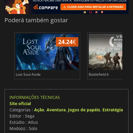
Poderá também gostar
24.24
€
Lost Soul Aside
Battlefield 6
INFORMAÇÕES TÉCNICAS
Site oficial
Categorias :
Ação
,
Aventura
,
Jogos de papéis
,
Estratégia
Editor : Sega
Estúdio : Atlus
Modo(s) : Solo