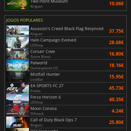
Two Point Museum
10.06€
Kinguin
JOGOS POPULARES
Assassin's Creed Black Flag Resynced
37.75€
Kinguin
Halo Campaign Evolved
28.68€
LDShop
Corsair Cove
16.80€
Game Boost
Palworld
18.16€
Gamesplanet US
Mistfall Hunter
15.95€
LootBar
EA SPORTS FC 27
45.73€
Eneba
Forza Horizon 6
40.35€
LDShop
Moon Corona
4.24€
Difmark
Call of Duty Black Ops 7
25.80€
Kinguin