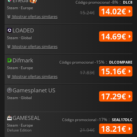
-8% :
Código promocional
DLC8
Steam · Europe
14.02€
15.24€
Mostrar ofertas similares
LOADED
14.69€
Steam · Global
Mostrar ofertas similares
Difmark
-15% :
Código promocional
DLCOMPARE
Steam · Europe
15.16€
17.83€
Mostrar ofertas similares
Gamesplanet US
17.29€
Steam · Global
GAMESEAL
-17% :
Código promocional
SEAL17DLC
Steam · Europe
18.21€
21.94€
Deluxe Edition