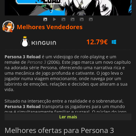
12.79
€
Melhores Vendedores
14.02
€
21.09
€
Persona 3 Reload
é um videojogo de role-playing e um
remake de
Persona 3
(2006). Este jogo marca um novo capítulo
na adorada série Persona, oferecendo uma narrativa rica e
uma mecânica de jogo profunda e cativante. O jogo leva o
jogador numa viagem emocionante, onde navega por um
labirinto de emoções, relações e decisões que alteram a sua
vida.
Situado na intersecção entre a realidade e o sobrenatural,
Persona 3 Reload
transporta os jogadores para um mundo
que é simultaneamente familiar e surreal. O núcleo do jogo
Ler mais
gira em torno de um grupo de estudantes do liceu que são
confrontados com um reino de trevas conhecido como
Melhores ofertas para Persona 3
"Shadow". Os jogadores têm de usar as suas capacidades
únicas, ou "Personas", para combater e ultrapassar os