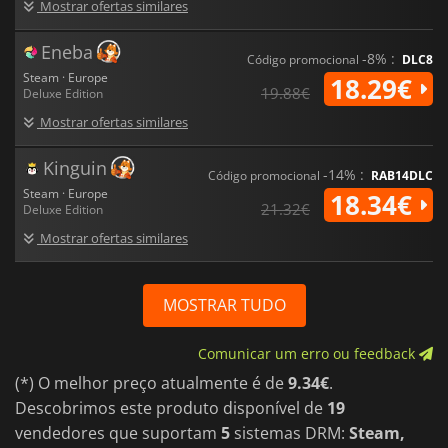
Mostrar ofertas similares
Eneba
-8% :
Código promocional
DLC8
Steam · Europe
18.29€
19.88€
Deluxe Edition
Mostrar ofertas similares
Kinguin
-14% :
Código promocional
RAB14DLC
Steam · Europe
18.34€
21.32€
Deluxe Edition
Mostrar ofertas similares
MOSTRAR TUDO
Comunicar um erro ou feedback
(*) O melhor preço atualmente é de
9.34€
.
Descobrimos este produto disponível de
19
vendedores que suportam
5
sistemas DRM:
Steam,