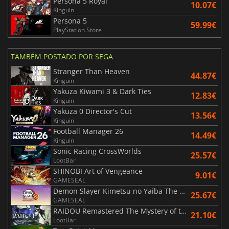
Persona 5 Royal
10.07€
Kinguin
Persona 5
59.99€
PlayStation Store
TAMBÉM POSTADO POR SEGA
Stranger Than Heaven
44.87€
Kinguin
Yakuza Kiwami 3 & Dark Ties
12.83€
Kinguin
Yakuza 0 Director's Cut
13.56€
Kinguin
Football Manager 26
14.49€
Kinguin
Sonic Racing CrossWorlds
25.57€
LootBar
SHINOBI Art of Vengeance
9.01€
GAMESEAL
Demon Slayer Kimetsu no Yaiba The Hinokami Chronicles 2
25.67€
GAMESEAL
RAIDOU Remastered The Mystery of the Soulless Army
21.10€
LootBar