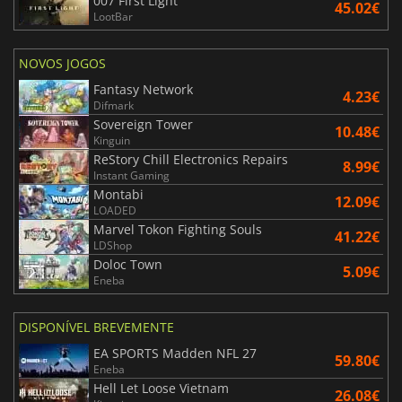
007 First Light
45.02€
LootBar
NOVOS JOGOS
Fantasy Network
4.23€
Difmark
Sovereign Tower
10.48€
Kinguin
ReStory Chill Electronics Repairs
8.99€
Instant Gaming
Montabi
12.09€
LOADED
Marvel Tokon Fighting Souls
41.22€
LDShop
Doloc Town
5.09€
Eneba
DISPONÍVEL BREVEMENTE
EA SPORTS Madden NFL 27
59.80€
Eneba
Hell Let Loose Vietnam
26.08€