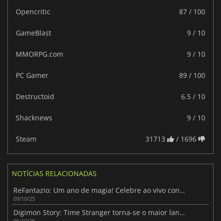
Opencritic
87 / 100
GameBlast
9 / 10
MMORPG.com
9 / 10
PC Gamer
89 / 100
Destructoid
6.5 / 10
Shacknews
9 / 10
Steam
31713
/ 1696
NOTÍCIAS RELACIONADAS
ReFantazio: Um ano de magia! Celebre ao vivo conosco!
09/10/25
Digimon Story: Time Stranger torna-se o maior lançamento de JRPG para PC da Bandai Namco
06/10/25