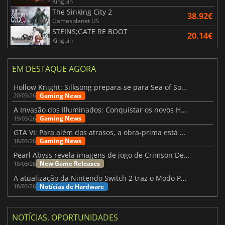
Kinguin
The Sinking City 2
38.92€
Gamesplanet US
STEINS;GATE RE BOOT
20.14€
Kinguin
EM DESTAQUE AGORA
Hollow Knight: Silksong prepara-se para Sea of Sorrow com um patch
Gaming News
20/03/26
A Invasão dos Illuminados: Conquistar os novos Helldivers 2 Atualização!
Gaming News
19/03/26
GTA VI: Para além dos atrasos, a obra-prima está quase a chegar
Gaming News
18/03/26
Pearl Abyss revela imagens de jogo de Crimson Desert para a PS5
New Game Releases
18/03/26
A atualização da Nintendo Switch 2 traz o Modo Portátil aos jogos mais antigos da Switch
Notícias de Hardware
18/03/26
NOTÍCIAS, OPORTUNIDADES