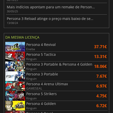
Mais indícios apontam para um remake de Persona 4 com a voz do elenco original
30/05/25
Persona 3 Reload atinge o preço mais baixo de sempre na última venda da franquia Persona no Steam
13/08/24
DA MESMA LICENÇA
Persona 4 Revival
37.71€
Eneba
Persona 5 Tactica
13.31€
Kinguin
Persona 3 Portable & Persona 4 Golden
18.06€
Kinguin
Persona 3 Portable
7.67€
Kinguin
Persona 4 Arena Ultimax
6.97€
GAMESEAL
Persona 5 Strikers
4.75€
Kinguin
Persona 4 Golden
6.72€
Kinguin