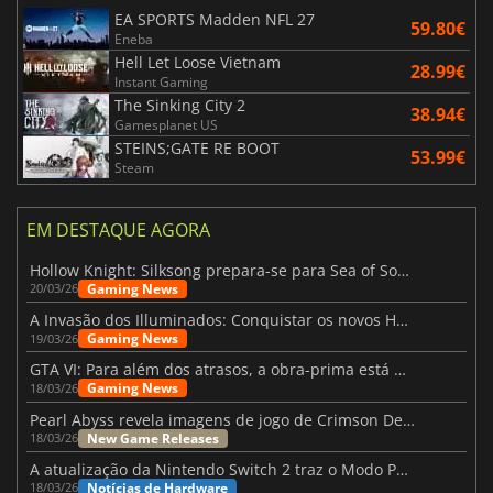
EA SPORTS Madden NFL 27
59.80€
Eneba
Hell Let Loose Vietnam
28.99€
Instant Gaming
The Sinking City 2
38.94€
Gamesplanet US
STEINS;GATE RE BOOT
53.99€
Steam
EM DESTAQUE AGORA
Hollow Knight: Silksong prepara-se para Sea of Sorrow com um patch
Gaming News
20/03/26
A Invasão dos Illuminados: Conquistar os novos Helldivers 2 Atualização!
Gaming News
19/03/26
GTA VI: Para além dos atrasos, a obra-prima está quase a chegar
Gaming News
18/03/26
Pearl Abyss revela imagens de jogo de Crimson Desert para a PS5
New Game Releases
18/03/26
A atualização da Nintendo Switch 2 traz o Modo Portátil aos jogos mais antigos da Switch
Notícias de Hardware
18/03/26