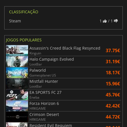
CLASSIFICAÇÃO
Steam
1
/ 1
JOGOS POPULARES
Assassin's Creed Black Flag Resynced
37.75€
Kinguin
Halo Campaign Evolved
31.19€
LootBar
Palworld
18.17€
Gamesplanet US
Mistfall Hunter
15.96€
LootBar
EA SPORTS FC 27
45.76€
Eneba
Forza Horizon 6
42.42€
HRKGAME
Crimson Desert
44.72€
HRKGAME
Resident Evil Requiem