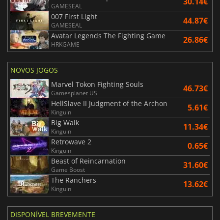
30.14€
GAMESEAL
007 First Light
44.87€
GAMESEAL
Avatar Legends The Fighting Game
26.86€
HRKGAME
NOVOS JOGOS
Marvel Tokon Fighting Souls
46.73€
Gamesplanet US
HellSlave II Judgment of the Archon
5.61€
Kinguin
Big Walk
11.34€
Kinguin
Retrowave 2
0.65€
Kinguin
Beast of Reincarnation
31.60€
Game Boost
The Ranchers
13.62€
Kinguin
DISPONÍVEL BREVEMENTE