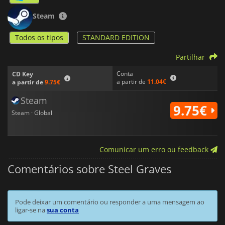
Steam
Todos os tipos
STANDARD EDITION
Partilhar
Conta
CD Key
a partir de
11.04€
a partir de
9.75€
Steam
9.75€
Steam · Global
Comunicar um erro ou feedback
Comentários sobre Steel Graves
Pode deixar um comentário ou responder a uma mensagem ao
ligar-se na
sua conta