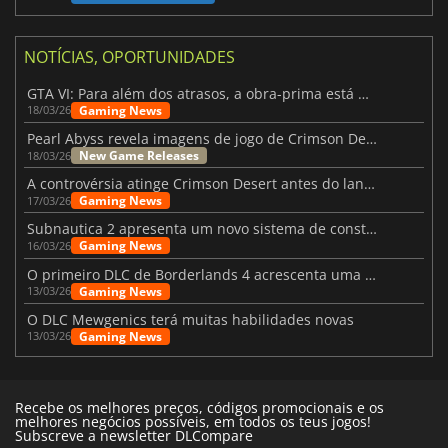
NOTÍCIAS, OPORTUNIDADES
GTA VI: Para além dos atrasos, a obra-prima está quase a chegar
Gaming News
18/03/26
Pearl Abyss revela imagens de jogo de Crimson Desert para a PS5
New Game Releases
18/03/26
A controvérsia atinge Crimson Desert antes do lançamento
Gaming News
17/03/26
Subnautica 2 apresenta um novo sistema de construção de bases
Gaming News
16/03/26
O primeiro DLC de Borderlands 4 acrescenta uma nova personagem e muito mais
Gaming News
13/03/26
O DLC Mewgenics terá muitas habilidades novas
Gaming News
13/03/26
Recebe os melhores preços, códigos promocionais e os
melhores negócios possíveis, em todos os teus jogos!
Subscreve a newsletter DLCompare