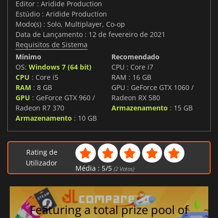
Editor : Aridide Production
Estúdio : Aridide Production
Modo(s) : Solo, Multiplayer, Co-op
Data de Lançamento : 12 de fevereiro de 2021
Requisitos de Sistema
Mínimo
Recomendado
OS:
Windows 7 (64 bit)
CPU : Core i7
CPU
: Core i5
RAM : 16 GB
RAM
: 8 GB
GPU : GeForce GTX 1060 /
GPU
: GeForce GTX 960 /
Radeon RX 580
Radeon R7 370
Armazenamento
: 15 GB
Armazenamento
: 10 GB
Rating de
Utilizador
Média :
5
/
5
(
2
Votos)
Featuring a total prize pool of