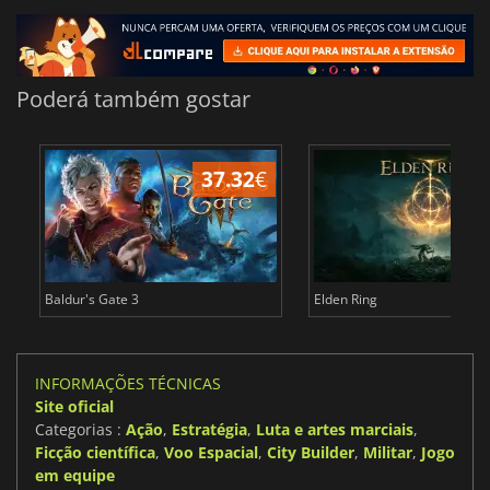
Poderá também gostar
37.32
€
4
Baldur's Gate 3
Elden Ring
INFORMAÇÕES TÉCNICAS
Site oficial
Categorias :
Ação
,
Estratégia
,
Luta e artes marciais
,
Ficção científica
,
Voo Espacial
,
City Builder
,
Militar
,
Jogo
em equipe