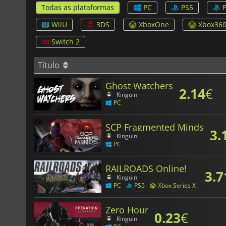
Todas as plataformas
PC
PS5
WiiU
3DS
XboxOne
Xbox36
Switch 2
Título
Ghost Watchers
2.14
€
Kinguin
PC
SCP Fragmented Minds
3.
Kinguin
PC
RAILROADS Online!
3.7
Kinguin
PC
PS5
Xbox Series X
Zero Hour
0.23
€
Kinguin