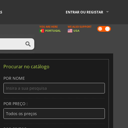
AS
ENTRAR OU REGISTAR
YOU ARE HERE
WE ALSO SUPPORT
Dark
PORTUGAL
USA
mode
Procurar no catálogo
POR NOME
POR PREÇO :