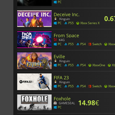
PC
Deceive Inc.
0.6
Kinguin
PC
PS5
Xbox Series X
From Space
K4G
PC
PS5
PS4
Switch
Xbo
Eville
Kinguin
PC
PS5
PS4
XboxOne
Xb
FIFA 23
Kinguin
PC
PS5
PS4
Switch
Xbo
Foxhole
14.98
€
GAMESEAL
PC