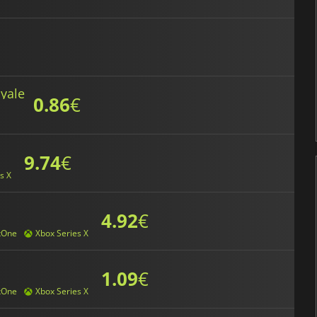
oyale
0.86
€
9.74
€
s X
4.92
€
xOne
Xbox Series X
1.09
€
xOne
Xbox Series X