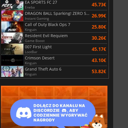
EA SPORTS FC 27
45.73€
Eneba
DRAGON BALL Sparking! ZERO Super Limit Breaking NEO
26.99€
Instant Gaming
Call of Duty Black Ops 7
25.80€
Kinguin
Resident Evil Requiem
30.26€
Game Boost
007 First Light
45.17€
LootBar
Crimson Desert
43.10€
Kinguin
Grand Theft Auto 6
53.82€
Kinguin