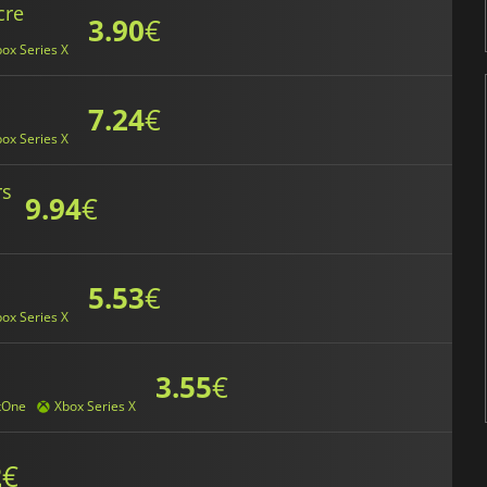
cre
3.90
€
ox Series X
7.24
€
ox Series X
rs
9.94
€
5.53
€
ox Series X
3.55
€
xOne
Xbox Series X
2
€