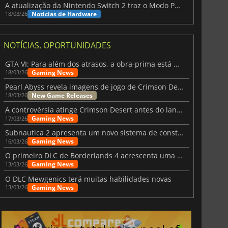
A atualização da Nintendo Switch 2 traz o Modo Portátil aos jogos mais antigos da Switch
Notícias de Hardware
18/03/26
NOTÍCIAS, OPORTUNIDADES
GTA VI: Para além dos atrasos, a obra-prima está quase a chegar
Gaming News
18/03/26
Pearl Abyss revela imagens de jogo de Crimson Desert para a PS5
New Game Releases
18/03/26
A controvérsia atinge Crimson Desert antes do lançamento
Gaming News
17/03/26
Subnautica 2 apresenta um novo sistema de construção de bases
Gaming News
16/03/26
O primeiro DLC de Borderlands 4 acrescenta uma nova personagem e muito mais
Gaming News
13/03/26
O DLC Mewgenics terá muitas habilidades novas
Gaming News
13/03/26