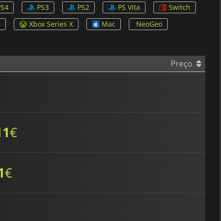
PS4
PS3
PS2
PS Vita
Switch
0
Xbox Series X
Mac
NeoGeo
Preço
11
€
1
€