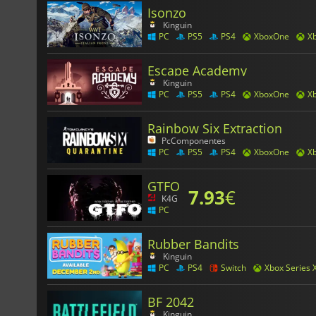
Isonzo
Kinguin
PC
PS5
PS4
XboxOne
Xb
Escape Academy
Kinguin
PC
PS5
PS4
XboxOne
Xb
Rainbow Six Extraction
PcComponentes
PC
PS5
PS4
XboxOne
Xb
GTFO
7.93
€
K4G
PC
Rubber Bandits
Kinguin
PC
PS4
Switch
Xbox Series 
BF 2042
Kinguin