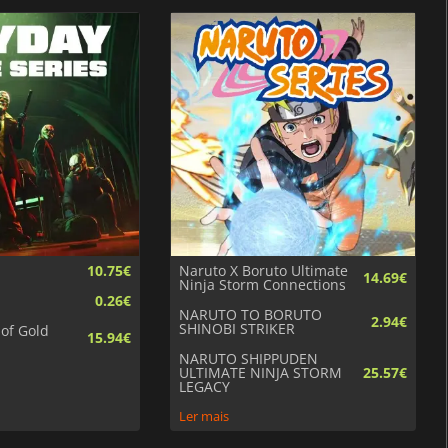
10.75€
Naruto X Boruto Ultimate
14.69€
Ninja Storm Connections
0.26€
NARUTO TO BORUTO
2.94€
SHINOBI STRIKER
 of Gold
15.94€
NARUTO SHIPPUDEN
ULTIMATE NINJA STORM
25.57€
LEGACY
Ler mais