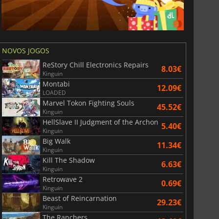
NOVOS JOGOS
ReStory Chill Electronics Repairs
8.03€
Kinguin
Montabi
12.09€
LOADED
Marvel Tokon Fighting Souls
45.52€
Kinguin
HellSlave II Judgment of the Archon
5.40€
Kinguin
Big Walk
11.34€
Kinguin
Kill The Shadow
6.63€
Kinguin
Retrowave 2
0.69€
Kinguin
Beast of Reincarnation
29.23€
Kinguin
The Ranchers