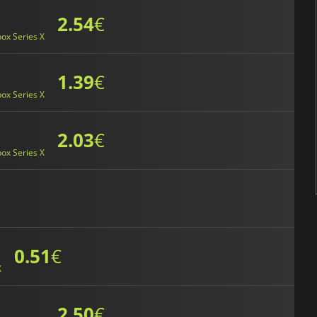
2.54
€
ox Series X
1.39
€
ox Series X
2.03
€
ox Series X
0.51
€
X
2.50
€