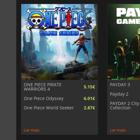
ONE PIECE PIRATE
PAYDAY 3
5.15€
WARRIORS 4
Payday 2
One Piece Odyssey
6.01€
PAYDAY 2 City
One Piece World Seeker
2.87€
Collection
Ler mais
Ler mais