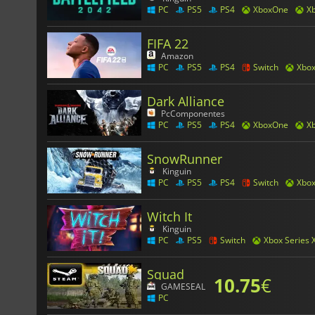
PC
PS5
PS4
XboxOne
Xb
FIFA 22
Amazon
PC
PS5
PS4
Switch
Xbo
Dark Alliance
PcComponentes
PC
PS5
PS4
XboxOne
Xb
SnowRunner
Kinguin
PC
PS5
PS4
Switch
Xbo
Witch It
Kinguin
PC
PS5
Switch
Xbox Series 
Squad
10.75
€
GAMESEAL
PC