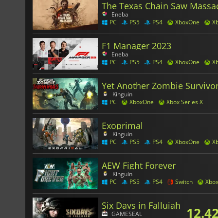
The Texas Chain Saw Massa
Eneba
PC
PS5
PS4
XboxOne
Xb
F1 Manager 2023
Eneba
PC
PS5
PS4
XboxOne
Xb
Yet Another Zombie Survivo
Kinguin
PC
XboxOne
Xbox Series X
Exoprimal
Kinguin
PC
PS5
PS4
XboxOne
Xb
AEW Fight Forever
Kinguin
PC
PS5
PS4
Switch
Xbo
Six Days in Fallujah
12.4
GAMESEAL