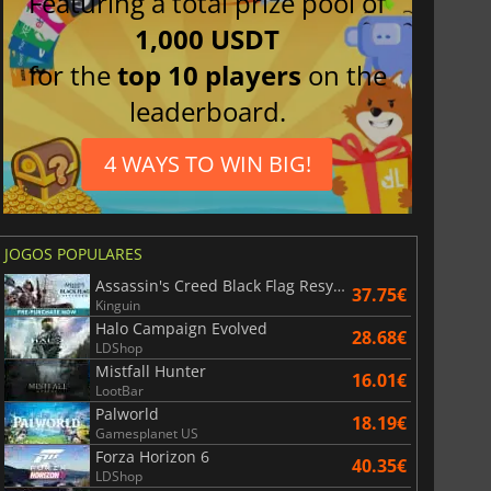
Featuring a total prize pool of
1,000 USDT
for the
top 10 players
on the
leaderboard.
4 WAYS TO WIN BIG!
JOGOS POPULARES
Assassin's Creed Black Flag Resynced
37.75€
Kinguin
Halo Campaign Evolved
28.68€
LDShop
Mistfall Hunter
16.01€
LootBar
Palworld
18.19€
Gamesplanet US
Forza Horizon 6
40.35€
LDShop