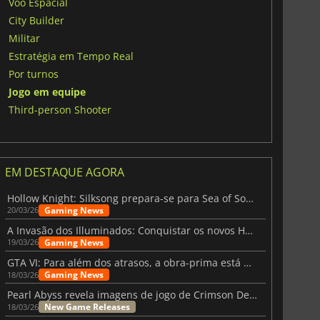
Voo Espacial
City Builder
Militar
Estratégia em Tempo Real
Por turnos
Jogo em equipe
Third-person Shooter
EM DESTAQUE AGORA
Hollow Knight: Silksong prepara-se para Sea of Sorrow com um patch
Gaming News
20/03/26
A Invasão dos Illuminados: Conquistar os novos Helldivers 2 Atualização!
Gaming News
19/03/26
GTA VI: Para além dos atrasos, a obra-prima está quase a chegar
Gaming News
18/03/26
Pearl Abyss revela imagens de jogo de Crimson Desert para a PS5
New Game Releases
18/03/26