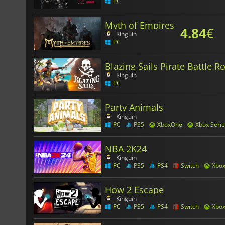
PC
Myth of Empires
4.84
€
Kinguin
PC
Blazing Sails Pirate Battle R
Kinguin
PC
Party Animals
Kinguin
PC
PS5
XboxOne
Xbox Serie
NBA 2K24
Kinguin
PC
PS5
PS4
Switch
Xbo
How 2 Escape
Kinguin
PC
PS5
PS4
Switch
Xbo