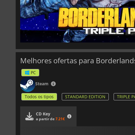
Melhores ofertas para Borderlands
PC
Steam
Todos os tipos
STANDARD EDITION
TRIPLE 
CD Key
a partir de
7.21€