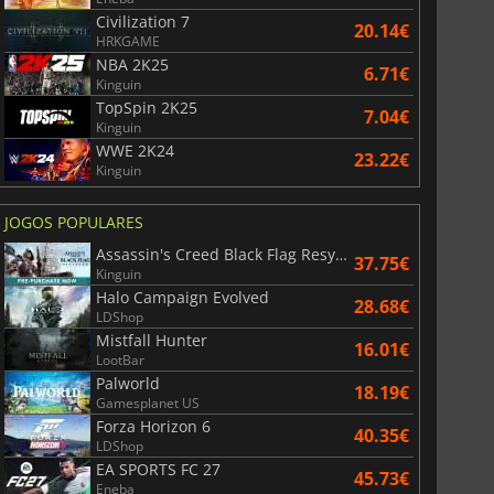
Civilization 7
20.14€
HRKGAME
NBA 2K25
6.71€
Kinguin
TopSpin 2K25
7.04€
Kinguin
WWE 2K24
23.22€
Kinguin
JOGOS POPULARES
Assassin's Creed Black Flag Resynced
37.75€
Kinguin
Halo Campaign Evolved
28.68€
LDShop
Mistfall Hunter
16.01€
LootBar
Palworld
18.19€
Gamesplanet US
Forza Horizon 6
40.35€
LDShop
EA SPORTS FC 27
45.73€
Eneba