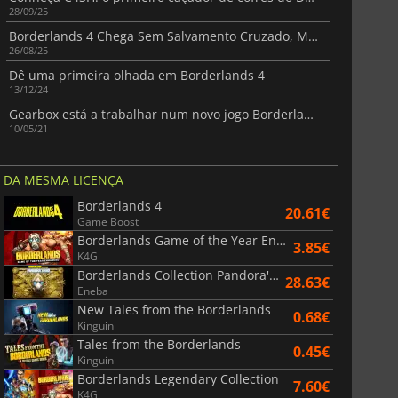
28/09/25
Borderlands 4 Chega Sem Salvamento Cruzado, Mas Função Está a Caminho!
26/08/25
r's Gate 3
Elden Ring
Dê uma primeira olhada em Borderlands 4
13/12/24
Gearbox está a trabalhar num novo jogo Borderlands
10/05/21
DA MESMA LICENÇA
Borderlands 4
20.61€
Game Boost
Borderlands Game of the Year Enhanced
3.85€
K4G
Borderlands Collection Pandora's Box
28.63€
Eneba
New Tales from the Borderlands
0.68€
Kinguin
Tales from the Borderlands
0.45€
Kinguin
Borderlands Legendary Collection
7.60€
K4G