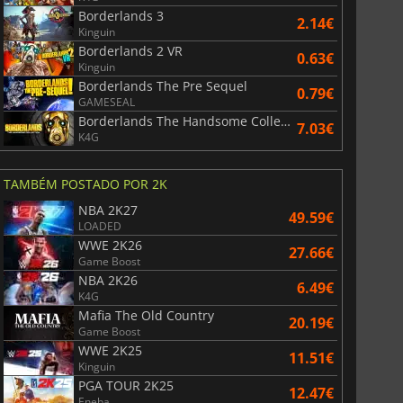
Borderlands 3
2.14€
Kinguin
Borderlands 2 VR
0.63€
Kinguin
Borderlands The Pre Sequel
0.79€
GAMESEAL
Borderlands The Handsome Collection
7.03€
K4G
TAMBÉM POSTADO POR 2K
NBA 2K27
49.59€
LOADED
WWE 2K26
27.66€
Game Boost
NBA 2K26
6.49€
K4G
Mafia The Old Country
20.19€
Game Boost
WWE 2K25
11.51€
Kinguin
PGA TOUR 2K25
12.47€
Eneba