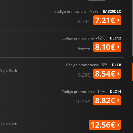
-18% :
Código promocional
RAB20DLC
7.21€
8.79€
-12% :
Código promocional
DLC12
8.10€
9.21€
-8% :
Código promocional
DLC8
Triple Pack
8.54€
9.28€
-14% :
Código promocional
DLC14
8.82€
10.25€
12.56€
Triple Pack