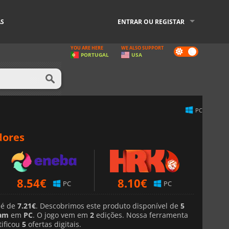
AS
ENTRAR OU REGISTAR
YOU ARE HERE
WE ALSO SUPPORT
Dark
PORTUGAL
USA
mode
PC
dores
8.54
€
8.10
€
PC
PC
 é de
7.21€
. Descobrimos este produto disponível de
5
am
em
PC
. O jogo vem em
2
edições. Nossa ferramenta
ificou
5
ofertas digitais.