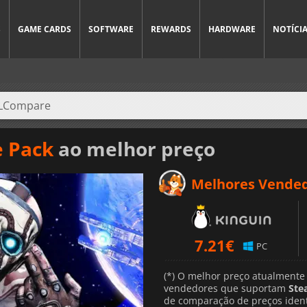
S
GAME CARDS
SOFTWARE
REWARDS
HARDWARE
NOTÍCI
e Pack
ao melhor preço
Melhores Vende
7.21
€
PC
(*) O melhor preço atualmente
vendedores que suportam
Ste
de comparação de preços ident