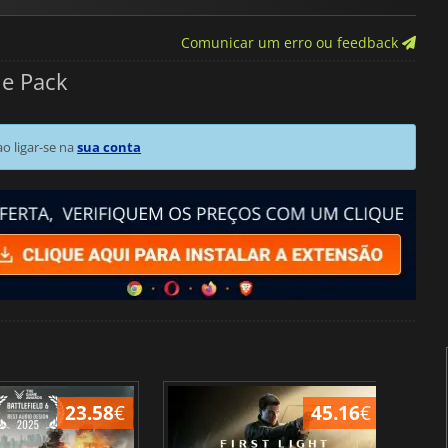
Comunicar um erro ou feedback
le Pack
 ligar-se na
sua conta
23.58
€
45.16
€