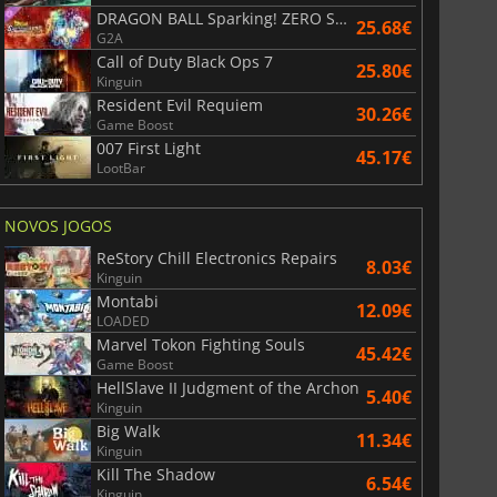
DRAGON BALL Sparking! ZERO Super Limit Breaking NEO
25.68€
G2A
Call of Duty Black Ops 7
25.80€
Kinguin
Resident Evil Requiem
30.26€
Game Boost
007 First Light
45.17€
LootBar
NOVOS JOGOS
ReStory Chill Electronics Repairs
8.03€
Kinguin
Montabi
12.09€
LOADED
Marvel Tokon Fighting Souls
45.42€
Game Boost
HellSlave II Judgment of the Archon
5.40€
Kinguin
Big Walk
11.34€
Kinguin
Kill The Shadow
6.54€
Kinguin