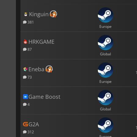
Kinguin
381
Europe
HRKGAME
87
Global
Eneba
73
Europe
Game Boost
4
Global
G2A
312
Europe