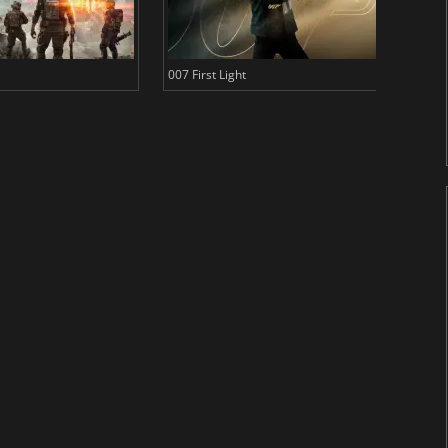
007 First Light
Baldu