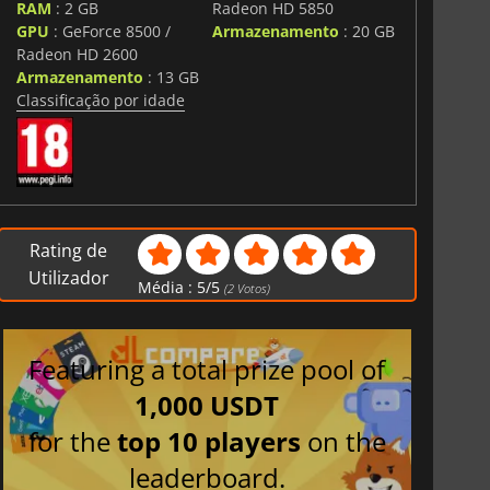
RAM
: 2 GB
Radeon HD 5850
GPU
: GeForce 8500 /
Armazenamento
: 20 GB
Radeon HD 2600
Armazenamento
: 13 GB
Classificação por idade
Rating de
Utilizador
Média :
5
/
5
(
2
Votos)
Featuring a total prize pool of
1,000 USDT
for the
top 10 players
on the
leaderboard.