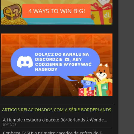
4 WAYS TO WIN BIG!
ARTIGOS RELACIONADOS COM A SÉRIE BORDERLANDS
A Humble restaura o pacote Borderlands x Wonderlands para um regresso limitado de 3 dias
36.40
€
41.12
€
09/12/25
Conheça C4SH: o primeiro caçador de cofres do DLC de Borderlands 4