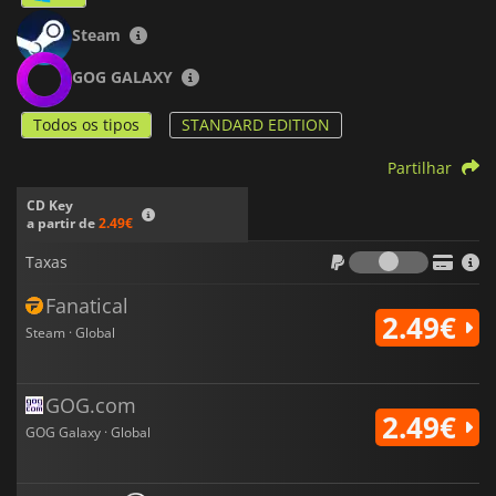
Steam
GOG GALAXY
Todos os tipos
STANDARD EDITION
Partilhar
CD Key
a partir de
2.49€
Taxas
Taxas
Fanatical
2.49€
Steam · Global
GOG.com
2.49€
GOG Galaxy · Global