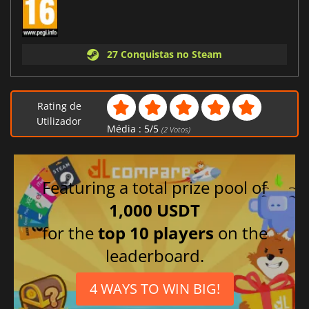
27 Conquistas no Steam
Rating de
Utilizador
Média :
5
/
5
(
2
Votos)
Featuring a total prize pool of
1,000 USDT
for the
top 10 players
on the
leaderboard.
4 WAYS TO WIN BIG!