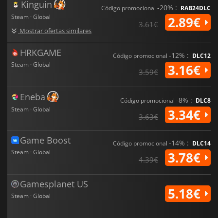
Kinguin
-20% :
Código promocional
RAB24DLC
Steam · Global
2.89€
3.61€
Mostrar ofertas similares
HRKGAME
-12% :
Código promocional
DLC12
Steam · Global
3.16€
3.59€
Eneba
-8% :
Código promocional
DLC8
Steam · Global
3.34€
3.63€
Game Boost
-14% :
Código promocional
DLC14
Steam · Global
3.78€
4.39€
Gamesplanet US
5.18€
Steam · Global