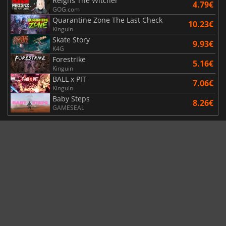
Reigns The Witcher
4.79€
GOG.com
Quarantine Zone The Last Check
10.23€
Kinguin
Skate Story
9.93€
K4G
Forestrike
5.16€
Kinguin
BALL x PIT
7.06€
Kinguin
Baby Steps
8.26€
GAMESEAL
JOGOS POPULARES
Assassin's Creed Black Flag Resynced
37.75€
Kinguin
Halo Campaign Evolved
28.68€
LDShop
Corsair Cove
16.80€
Game Boost
Palworld
18.16€
Gamesplanet US
Mistfall Hunter