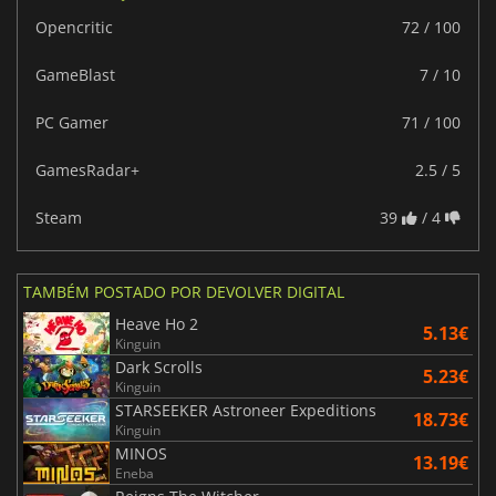
Opencritic
72 / 100
GameBlast
7 / 10
PC Gamer
71 / 100
GamesRadar+
2.5 / 5
Steam
39
/ 4
TAMBÉM POSTADO POR DEVOLVER DIGITAL
Heave Ho 2
5.13€
Kinguin
Dark Scrolls
5.23€
Kinguin
STARSEEKER Astroneer Expeditions
18.73€
Kinguin
MINOS
13.19€
Eneba