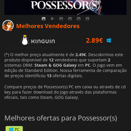
Melhores Vendedores
2.89
€
3.34
€
(*) O melhor preço atualmente é de
2.49€
. Descobrimos este
produto disponível de
12
vendedores que suportam
2
sistemas DRM:
Steam & GOG Galaxy
em
PC
. O jogo vem em
7.69
€
edição de Standard Edition. Nossa ferramenta de comparação
de preços identificou
13
ofertas digitais.
Compare preços de Possessor(s) PC em caixa ou através de cd
key para fazer download do jogo através das plataformas
oficiais, tais como Steam, GOG Galaxy.
Melhores ofertas para Possessor(s)
PC