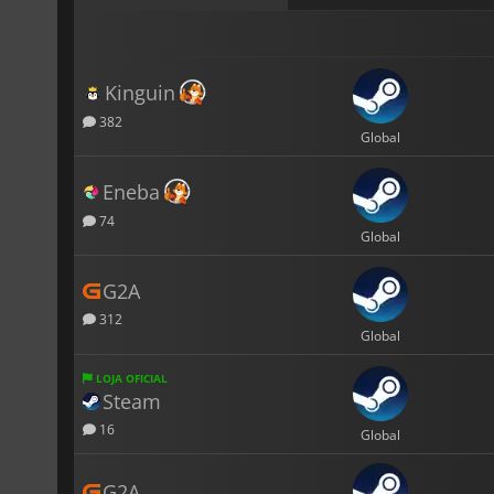
Kinguin
382
Global
Eneba
74
Global
G2A
312
Global
LOJA OFICIAL
Steam
16
Global
G2A