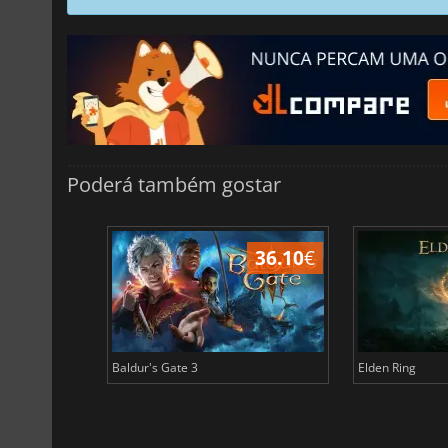
Poderá também gostar
45.02
€
36.10
€
Baldur's Gate 3
Elden Ring