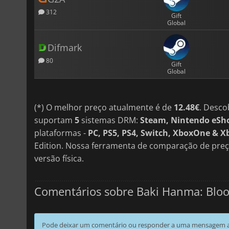
312
Gift
Global
Difmark
80
Gift
Global
(*) O melhor preço atualmente é de
12.48€
. Desco
suportam
5
sistemas DRM:
Steam, Nintendo eSho
plataformas -
PC, PS5, PS4, Switch, XboxOne & Xb
Edition. Nossa ferramenta de comparação de preç
versão física.
Comentários sobre Baki Hanma: Blo
Pode deixar um comentário ou responder a uma mensagem ao