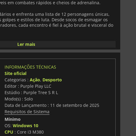
veis em combates rápidos e cheios de adrenalina.
dários e enfrenta uma lista de 12 personagens únicas,
golpes e estilos de luta. Desde socos de esmagar os
radores, cada encontro é fiel à ação brutal e visceral do
s, desde clubes subterrâneos pouco iluminados a
Ler mais
da um concebido para desafiar os teus reflexos e manter
ível. Domina o timing dos teus golpes e bloqueios e usa
gem estrategicamente para dominar a competição.
INFORMAÇÕES TÉCNICAS
ntensas está uma banda sonora original que aumenta a
Site oficial
rgulhando-o no mundo de alto risco de Baki Hanma.
Categorias :
Ação
,
Desporto
mpensa a precisão e a perícia em vez do simples
Editor : Purple Play LLC
 Blood Arena
oferece um desafio profundamente
 de longa data como para os recém-chegados à série.
Estúdio : Purple Tree S R L
Modo(s) : Solo
l, rápida e implacável.
Baki Hanma: Blood Arena
é onde
Data de Lançamento : 11 de setembro de 2025
Requisitos de Sistema
Mínimo
OS:
Windows 10
CPU
: Core i3 M380