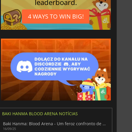
leaderboard.
4 WAYS TO WIN BIG!
BAKI HANMA BLOOD ARENA NOTÍCIAS
Baki Hanma: Blood Arena - Um feroz confronto de titãs
16/09/25