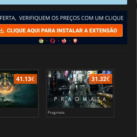
41.13
€
31.32
€
Pragmata
Total 