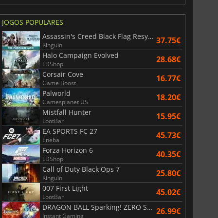
JOGOS POPULARES
Assassin's Creed Black Flag Resynced
37.75€
Kinguin
Halo Campaign Evolved
28.68€
LDShop
Corsair Cove
16.77€
Game Boost
Palworld
18.20€
Gamesplanet US
Mistfall Hunter
15.95€
LootBar
6.75
€
15.48
€
EA SPORTS FC 27
45.73€
Eneba
Forza Horizon 6
40.35€
LDShop
Call of Duty Black Ops 7
25.80€
Kinguin
War WARHAMMER 3
Lies Of P
007 First Light
45.02€
LootBar
DRAGON BALL Sparking! ZERO Super Limit Breaking NEO
26.99€
Instant Gaming