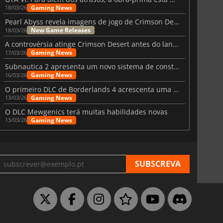
Gaming News
18/03/26
Pearl Abyss revela imagens de jogo de Crimson Desert para a PS5
New Game Releases
18/03/26
A controvérsia atinge Crimson Desert antes do lançamento
Gaming News
17/03/26
Subnautica 2 apresenta um novo sistema de construção de bases
Gaming News
16/03/26
O primeiro DLC de Borderlands 4 acrescenta uma nova personagem e muito mais
Gaming News
13/03/26
O DLC Mewgenics terá muitas habilidades novas
Gaming News
13/03/26