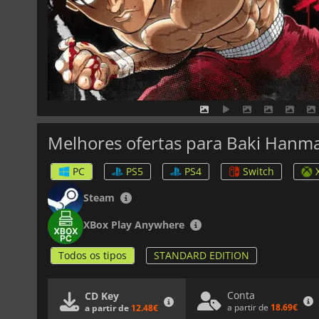
Melhores ofertas para Baki Hanm
PC
PS5
PS4
Switch
Steam
XBox Play Anywhere
Todos os tipos
STANDARD EDITION
Conta
CD Key
a partir de
18.69€
a partir de
12.48€