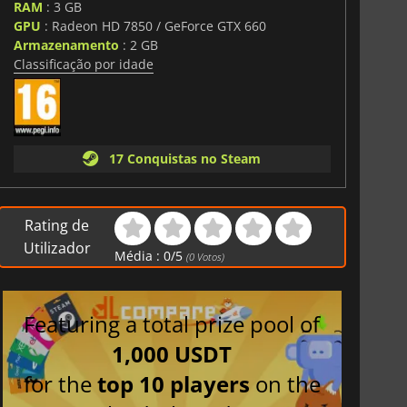
RAM
: 3 GB
GPU
: Radeon HD 7850 / GeForce GTX 660
Armazenamento
: 2 GB
Classificação por idade
17 Conquistas no Steam
Rating de
Utilizador
Média :
0
/
5
(
0
Votos)
Featuring a total prize pool of
1,000 USDT
for the
top 10 players
on the