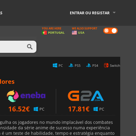
AS
ENTRAR OU REGISTAR
YOU ARE HERE
WE ALSO SUPPORT
Dark
PORTUGAL
USA
mode
PC
PS5
PS4
Switch
dores
16.52
€
17.81
€
PC
PC
ulha os jogadores no mundo implacável dos combates
tensidade da série anime de sucesso numa experiência
a é um teste de habilidade, tempo e estratégia enquanto