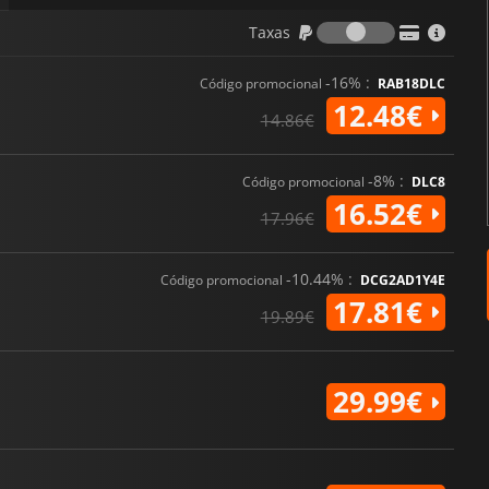
Taxas
Taxas
-16% :
Código promocional
RAB18DLC
12.48€
14.86€
-8% :
Código promocional
DLC8
16.52€
17.96€
-10.44% :
Código promocional
DCG2AD1Y4E
17.81€
19.89€
29.99€