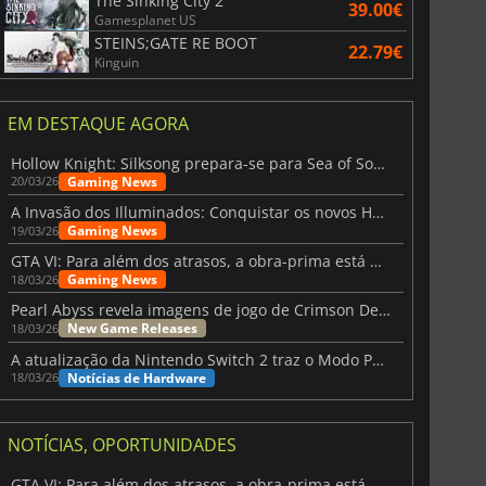
The Sinking City 2
39.00€
Gamesplanet US
STEINS;GATE RE BOOT
22.79€
Kinguin
EM DESTAQUE AGORA
Hollow Knight: Silksong prepara-se para Sea of Sorrow com um patch
Gaming News
20/03/26
A Invasão dos Illuminados: Conquistar os novos Helldivers 2 Atualização!
Gaming News
19/03/26
GTA VI: Para além dos atrasos, a obra-prima está quase a chegar
Gaming News
18/03/26
Pearl Abyss revela imagens de jogo de Crimson Desert para a PS5
New Game Releases
18/03/26
A atualização da Nintendo Switch 2 traz o Modo Portátil aos jogos mais antigos da Switch
Notícias de Hardware
18/03/26
NOTÍCIAS, OPORTUNIDADES
GTA VI: Para além dos atrasos, a obra-prima está quase a chegar