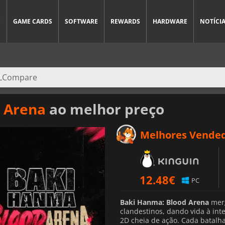
S
GAME CARDS
SOFTWARE
REWARDS
HARDWARE
NOTÍCI
 Arena
ao melhor preço
Melhores Vende
12.48
€
PC
Baki Hanma: Blood Arena
merg
clandestinos, dando vida à in
2D cheia de ação. Cada batalh