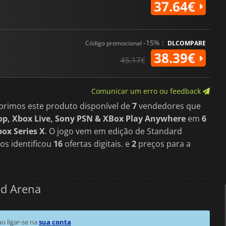
37.64€
-15% :
Código promocional
DLCOMPARE
38.39€
45.17€
Comunicar um erro ou feedback
brimos este produto disponível de
7
vendedores que
p, Xbox Live, Sony PSN & XBox Play Anywhere
em
6
ox Series X
. O jogo vem em edição de Standard
os identificou
16
ofertas digitais. e
2
preços para a
od Arena
 ligar-se na
sua conta