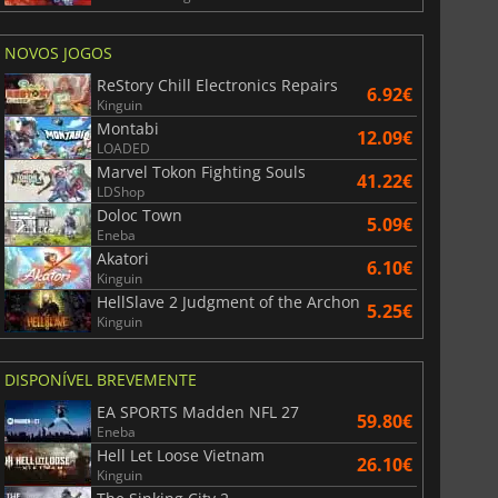
NOVOS JOGOS
ReStory Chill Electronics Repairs
6.92€
Kinguin
Montabi
12.09€
LOADED
Marvel Tokon Fighting Souls
41.22€
LDShop
Doloc Town
5.09€
Eneba
Akatori
6.10€
Kinguin
HellSlave 2 Judgment of the Archon
5.25€
Kinguin
DISPONÍVEL BREVEMENTE
EA SPORTS Madden NFL 27
59.80€
Eneba
Hell Let Loose Vietnam
26.10€
Kinguin