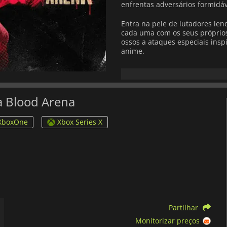
enfrentas adversários formidá
Entra na pele de lutadores len
cada uma com os seus próprios 
ossos a ataques especiais inspi
anime.
Luta em cinco arenas dinâmica
grandes palcos de torneios, ca
cada combate fresco e imprevis
as habilidades da tua persona
a Blood Arena
A complementar as batalhas i
XboxOne
Xbox Series X
emoção de cada confronto, me
Com uma jogabilidade que reco
premir de botões,
Baki Hanma:
satisfatório tanto para os fãs
Prepara-te para uma luta bruta
só os mais fortes sobrevivem.
Partilhar
Monitorizar preços