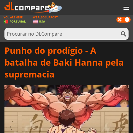
YOU ARE HERE
WE ALSO SUPPORT
Dark
JOGOS
PORTUGAL
USA
mode
GAME CARDS
SOFTWARE
Punho do prodígio - A
REWARDS
batalha de Baki Hanna pela
HARDWARE
supremacia
NOTÍCIAS
ENTRAR OU REGISTAR