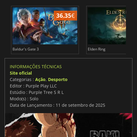
36.35
€
4
Baldur's Gate 3
Elden Ring
INFORMAÇÕES TÉCNICAS
Site oficial
Categorias :
Ação
,
Desporto
Editor : Purple Play LLC
Estúdio : Purple Tree S R L
Modo(s) : Solo
Data de Lançamento : 11 de setembro de 2025