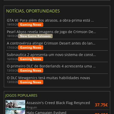
NOTÍCIAS, OPORTUNIDADES
GTA VI: Para além dos atrasos, a obra-prima está quase a chegar
Gaming News
18/03/26
Pearl Abyss revela imagens de jogo de Crimson Desert para a PS5
New Game Releases
18/03/26
A controvérsia atinge Crimson Desert antes do lançamento
Gaming News
17/03/26
Subnautica 2 apresenta um novo sistema de construção de bases
Gaming News
16/03/26
O primeiro DLC de Borderlands 4 acrescenta uma nova personagem e muito mais
Gaming News
13/03/26
O DLC Mewgenics terá muitas habilidades novas
Gaming News
13/03/26
JOGOS POPULARES
Assassin's Creed Black Flag Resynced
37.75€
Kinguin
Halo Campaign Evolved