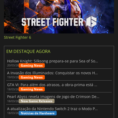
Street Fighter 6
EM DESTAQUE AGORA
Hollow Knight: Silksong prepara-se para Sea of Sorrow com um patch
Gaming News
20/03/26
A Invasão dos Illuminados: Conquistar os novos Helldivers 2 Atualização!
Gaming News
19/03/26
GTA VI: Para além dos atrasos, a obra-prima está quase a chegar
Gaming News
18/03/26
Pearl Abyss revela imagens de jogo de Crimson Desert para a PS5
New Game Releases
18/03/26
A atualização da Nintendo Switch 2 traz o Modo Portátil aos jogos mais antigos da Switch
Notícias de Hardware
18/03/26