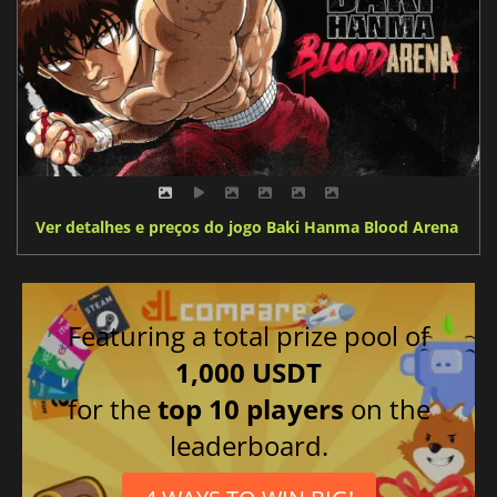
Ver detalhes e preços do jogo Baki Hanma Blood Arena
Featuring a total prize pool of
1,000 USDT
for the
top 10 players
on the
leaderboard.