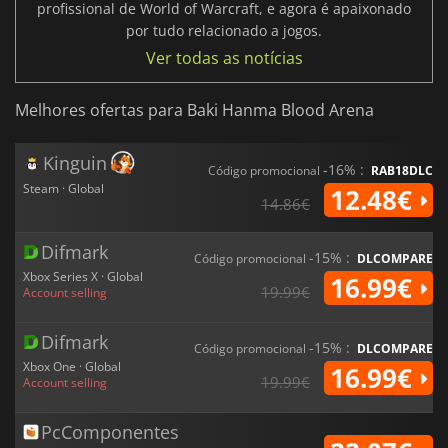
profissional de World of Warcraft, e agora é apaixonado
por tudo relacionado a jogos.
Ver todas as notícias
Melhores ofertas para Baki Hanma Blood Arena
Kinguin
-16% :
Código promocional
RAB18DLC
Steam · Global
12.48€
14.86€
Difmark
-15% :
Código promocional
DLCOMPARE
Xbox Series X · Global
16.99€
19.99€
Account selling
Difmark
-15% :
Código promocional
DLCOMPARE
Xbox One · Global
16.99€
19.99€
Account selling
PcComponentes