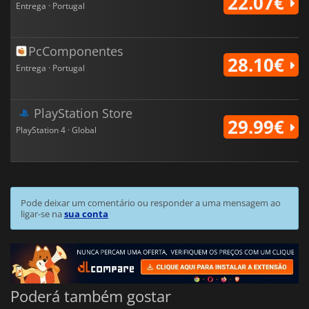
22.07€
Entrega · Portugal
PcComponentes
28.10€
Entrega · Portugal
PlayStation Store
29.99€
PlayStation 4 · Global
Pode deixar um comentário ou responder a uma mensagem ao
ligar-se na
sua conta
Poderá também gostar