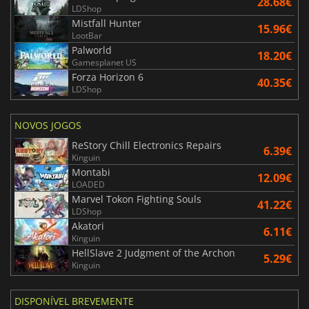
28.68€
LDShop
Mistfall Hunter
15.96€
LootBar
Palworld
18.20€
Gamesplanet US
Forza Horizon 6
40.35€
LDShop
NOVOS JOGOS
ReStory Chill Electronics Repairs
6.39€
Kinguin
Montabi
12.09€
LOADED
Marvel Tokon Fighting Souls
41.22€
LDShop
Akatori
6.11€
Kinguin
HellSlave 2 Judgment of the Archon
5.29€
Kinguin
DISPONÍVEL BREVEMENTE