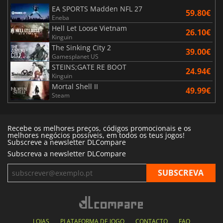
EA SPORTS Madden NFL 27
59.80€
Eneba
Hell Let Loose Vietnam
26.10€
Kinguin
The Sinking City 2
39.00€
Gamesplanet US
STEINS;GATE RE BOOT
24.94€
Kinguin
Mortal Shell II
49.99€
Steam
Recebe os melhores preços, códigos promocionais e os
melhores negócios possíveis, em todos os teus jogos!
Subscreve a newsletter DLCompare
Subscreva a newsletter DLCompare
LOJAS
PLATAFORMA DE JOGO
CONTACTO
FAQ