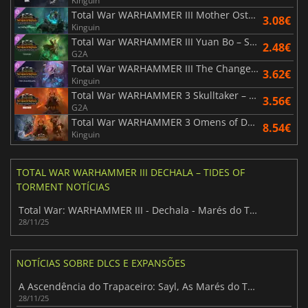
Kinguin
Total War WARHAMMER III Mother Ostankya – Shadows of Change
3.08€
Kinguin
Total War WARHAMMER III Yuan Bo – Shadows of Change
2.48€
G2A
Total War WARHAMMER III The Changeling – Shadows of Change
3.62€
Kinguin
Total War WARHAMMER 3 Skulltaker – Omens of Destruction
3.56€
G2A
Total War WARHAMMER 3 Omens of Destruction
8.54€
Kinguin
TOTAL WAR WARHAMMER III DECHALA – TIDES OF
TORMENT NOTÍCIAS
Total War: WARHAMMER III - Dechala - Marés do Tormento
28/11/25
NOTÍCIAS SOBRE DLCS E EXPANSÕES
A Ascendência do Trapaceiro: Sayl, As Marés do Tormento
28/11/25