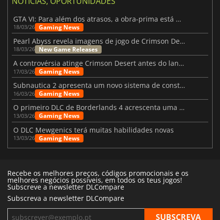
NOTÍCIAS, OPORTUNIDADES
GTA VI: Para além dos atrasos, a obra-prima está quase a chegar
Gaming News
18/03/26
Pearl Abyss revela imagens de jogo de Crimson Desert para a PS5
New Game Releases
18/03/26
A controvérsia atinge Crimson Desert antes do lançamento
Gaming News
17/03/26
Subnautica 2 apresenta um novo sistema de construção de bases
Gaming News
16/03/26
O primeiro DLC de Borderlands 4 acrescenta uma nova personagem e muito mais
Gaming News
13/03/26
O DLC Mewgenics terá muitas habilidades novas
Gaming News
13/03/26
Recebe os melhores preços, códigos promocionais e os
melhores negócios possíveis, em todos os teus jogos!
Subscreve a newsletter DLCompare
Subscreva a newsletter DLCompare