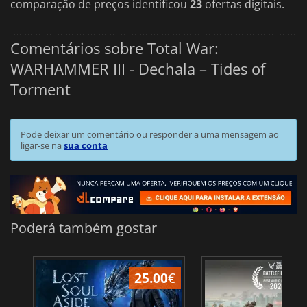
comparação de preços identificou
23
ofertas digitais.
Comentários sobre Total War:
WARHAMMER III - Dechala – Tides of
Torment
Pode deixar um comentário ou responder a uma mensagem ao
ligar-se na
sua conta
Poderá também gostar
25.00
€