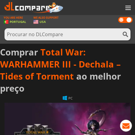
YOU ARE HERE
WE ALSO SUPPORT
Dark
JOGOS
PORTUGAL
USA
mode
GAME CARDS
SOFTWARE
Comprar
Total War:
REWARDS
WARHAMMER III - Dechala –
HARDWARE
Tides of Torment
ao melhor
NOTÍCIAS
preço
ENTRAR OU REGISTAR
PC