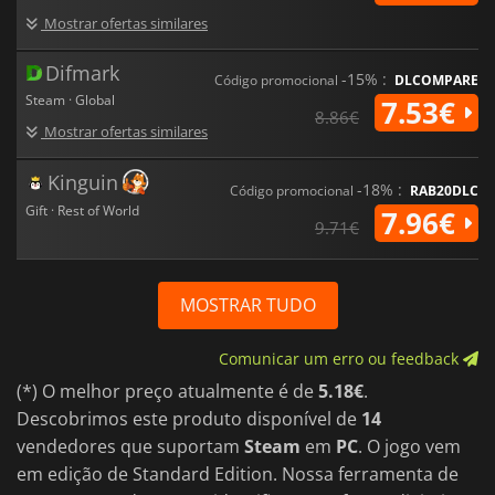
Mostrar ofertas similares
Difmark
-15% :
Código promocional
DLCOMPARE
Steam · Global
7.53€
8.86€
Mostrar ofertas similares
Kinguin
-18% :
Código promocional
RAB20DLC
Gift · Rest of World
7.96€
9.71€
MOSTRAR TUDO
Comunicar um erro ou feedback
(*) O melhor preço atualmente é de
5.18€
.
Descobrimos este produto disponível de
14
vendedores que suportam
Steam
em
PC
. O jogo vem
em edição de Standard Edition. Nossa ferramenta de