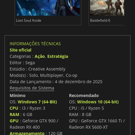
Lost Soul Aside
Battlefield 6
INFORMAÇÕES TÉCNICAS
Site oficial
Categorias :
Ação
,
Estratégia
Editor : Sega
Estúdio : Creative Assembly
Modo(s) : Solo, Multiplayer, Co-op
Data de Lançamento : 4 de dezembro de 2025
Requisitos de Sistema
Mínimo
Recomendado
OS:
Windows 7 (64-Bit)
OS:
Windows 10 (64-bit)
CPU
: i3 / Ryzen 3
CPU : i5 / Ryzen 5
RAM
: 6 GB
RAM : 8 GB
GPU
: Geforce GTX 900 /
GPU : GeForce GTX 1660 Ti /
Radeon RX 400
Radeon RX 5600-XT
Armazenamento
: 120 GB