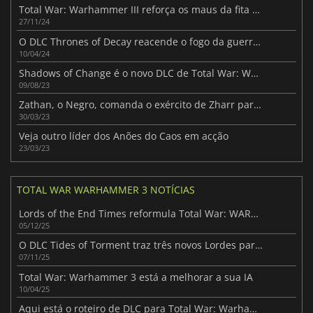
Total War: Warhammer III reforça os maus da fita com Presságios de Destruição
27/11/24
O DLC Thrones of Decay reacende o fogo da guerra em Total War: Warhammer III
10/04/24
Shadows of Change é o novo DLC de Total War: Warhammer III
09/08/23
Zathan, o Negro, comanda o exército de Zharr para a batalha
30/03/23
Veja outro líder dos Anões do Caos em acção
23/03/23
TOTAL WAR WARHAMMER 3 NOTÍCIAS
Lords of the End Times reformula Total War: WARHAMMER III
05/12/25
O DLC Tides of Torment traz três novos Lordes para Warhammer III
07/11/25
Total War: Warhammer 3 está a melhorar a sua IA
10/04/25
Aqui está o roteiro de DLC para Total War: Warhammer III