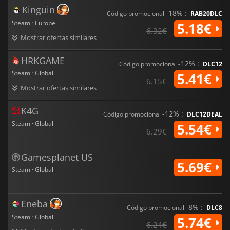
de campanha repleta de excessos e corrupção.
Kinguin
-18% :
Código promocional
RAB20DLC
Steam · Europe
5.18€
6.32€
Mostrar ofertas similares
HRKGAME
-12% :
Código promocional
DLC12
Steam · Global
5.41€
6.15€
Mostrar ofertas similares
K4G
-12% :
Código promocional
DLC12DEAL
Steam · Global
5.54€
6.29€
Gamesplanet US
5.69€
Steam · Global
Eneba
-8% :
Código promocional
DLC8
Steam · Global
5.74€
6.24€