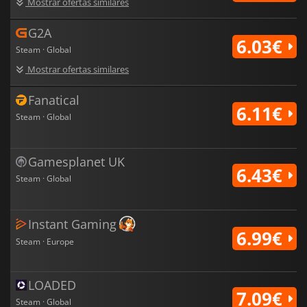
Mostrar ofertas similares
G2A
6.03€
Steam · Global
Mostrar ofertas similares
Fanatical
6.11€
Steam · Global
Gamesplanet UK
6.43€
Steam · Global
Instant Gaming
6.99€
Steam · Europe
LOADED
7.09€
Steam · Global