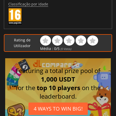
Classificação por idade
Rating de
Utilizador
Média :
0
/
5
(
0
Votos)
Featuring a total prize pool of
1,000 USDT
for the
top 10 players
on the
leaderboard.
4 WAYS TO WIN BIG!