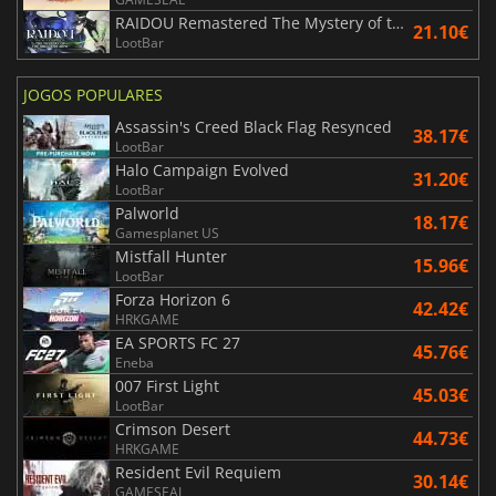
RAIDOU Remastered The Mystery of the Soulless Army
21.10€
LootBar
JOGOS POPULARES
Assassin's Creed Black Flag Resynced
38.17€
LootBar
Halo Campaign Evolved
31.20€
LootBar
Palworld
18.17€
Gamesplanet US
Mistfall Hunter
15.96€
LootBar
Forza Horizon 6
42.42€
HRKGAME
EA SPORTS FC 27
45.76€
Eneba
007 First Light
45.03€
LootBar
Crimson Desert
44.73€
HRKGAME
Resident Evil Requiem
30.14€
GAMESEAL