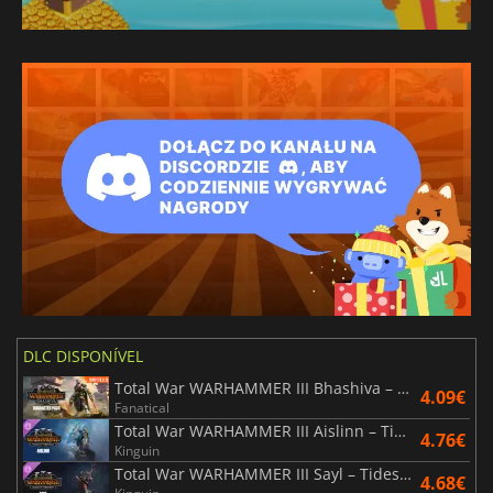
DLC DISPONÍVEL
Total War WARHAMMER III Bhashiva – Character Pack
4.09€
Fanatical
Total War WARHAMMER III Aislinn – Tides of Torment
4.76€
Kinguin
Total War WARHAMMER III Sayl – Tides of Torment
4.68€