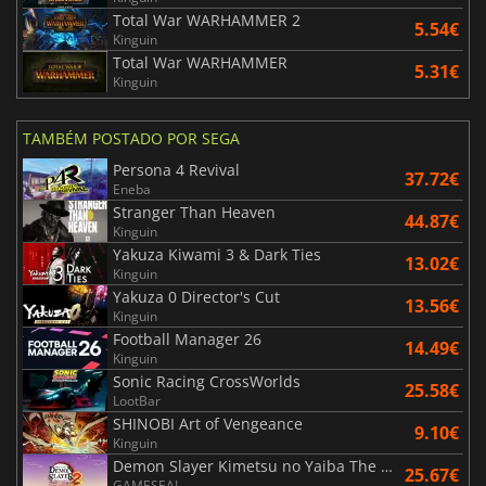
Total War WARHAMMER 2
5.54€
Kinguin
Total War WARHAMMER
5.31€
Kinguin
TAMBÉM POSTADO POR SEGA
Persona 4 Revival
37.72€
Eneba
Stranger Than Heaven
44.87€
Kinguin
Yakuza Kiwami 3 & Dark Ties
13.02€
Kinguin
Yakuza 0 Director's Cut
13.56€
Kinguin
Football Manager 26
14.49€
Kinguin
Sonic Racing CrossWorlds
25.58€
LootBar
SHINOBI Art of Vengeance
9.10€
Kinguin
Demon Slayer Kimetsu no Yaiba The Hinokami Chronicles 2
25.67€
GAMESEAL