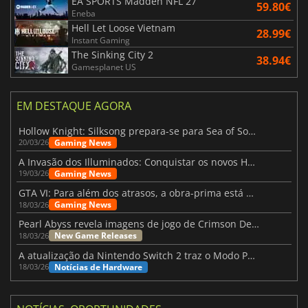
EA SPORTS Madden NFL 27
59.80€
Eneba
Hell Let Loose Vietnam
28.99€
Instant Gaming
The Sinking City 2
38.94€
Gamesplanet US
EM DESTAQUE AGORA
Hollow Knight: Silksong prepara-se para Sea of Sorrow com um patch
Gaming News
20/03/26
A Invasão dos Illuminados: Conquistar os novos Helldivers 2 Atualização!
Gaming News
19/03/26
GTA VI: Para além dos atrasos, a obra-prima está quase a chegar
Gaming News
18/03/26
Pearl Abyss revela imagens de jogo de Crimson Desert para a PS5
New Game Releases
18/03/26
A atualização da Nintendo Switch 2 traz o Modo Portátil aos jogos mais antigos da Switch
Notícias de Hardware
18/03/26