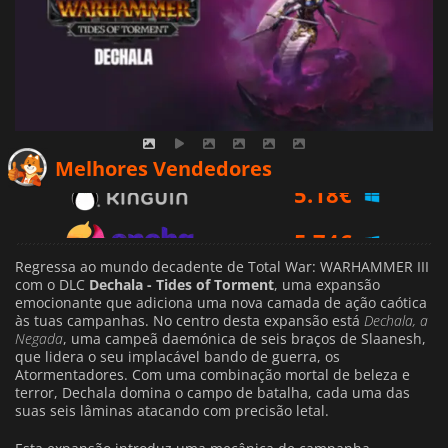
5.18
€
Melhores Vendedores
5.74
€
6.99
€
Regressa ao mundo decadente de Total War: WARHAMMER III
com o DLC
Dechala - Tides of Torment
, uma expansão
emocionante que adiciona uma nova camada de ação caótica
às tuas campanhas. No centro desta expansão está
Dechala, a
Negada
, uma campeã daemónica de seis braços de Slaanesh,
que lidera o seu implacável bando de guerra, os
Atormentadores. Com uma combinação mortal de beleza e
terror, Dechala domina o campo de batalha, cada uma das
suas seis lâminas atacando com precisão letal.