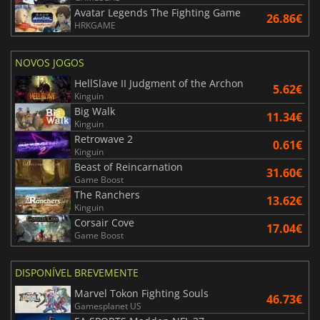
Avatar Legends The Fighting Game
26.86€
HRKGAME
NOVOS JOGOS
HellSlave II Judgment of the Archon
5.62€
Kinguin
Big Walk
11.34€
Kinguin
Retrowave 2
0.61€
Kinguin
Beast of Reincarnation
31.60€
Game Boost
The Ranchers
13.62€
Kinguin
Corsair Cove
17.04€
Game Boost
DISPONÍVEL BREVEMENTE
Marvel Tokon Fighting Souls
46.73€
Gamesplanet US