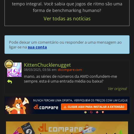
tempo integral. Você sabia que jogos de ritmo são uma
forma de benchmarking humano?
Ver todas as notícias
Pode deixar um comentário ou responder a uma mensagem ao
ligar-se na
sua conta
KittenChucklenugget
08/03/2025, 03:56
em
dlcompare.com
mano, as séries de números da AMD confundem-me
sempre. esta é uma entrada média ou baixa?
Ver original