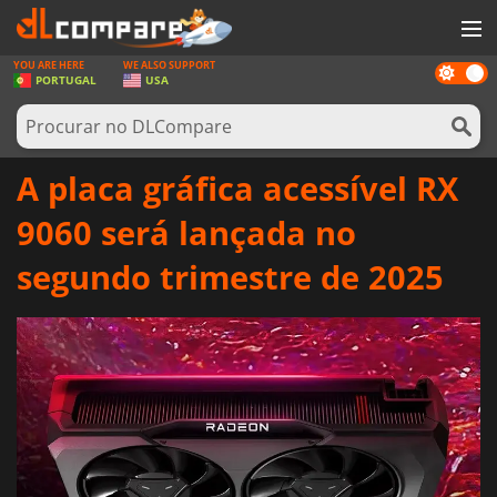
YOU ARE HERE
WE ALSO SUPPORT
Dark
JOGOS
PORTUGAL
USA
mode
GAME CARDS
SOFTWARE
A placa gráfica acessível RX
REWARDS
9060 será lançada no
HARDWARE
segundo trimestre de 2025
NOTÍCIAS
ENTRAR OU REGISTAR