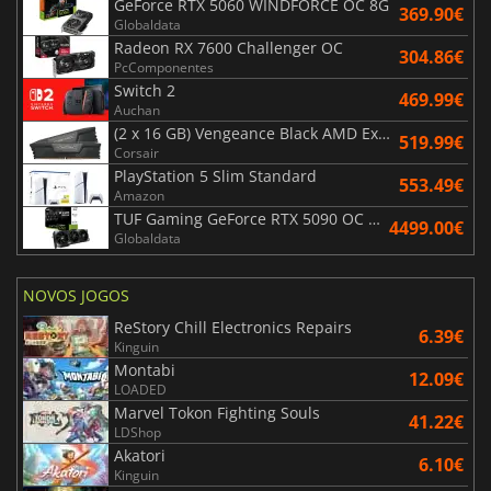
GeForce RTX 5060 WINDFORCE OC 8G
369.90€
Globaldata
Radeon RX 7600 Challenger OC
304.86€
PcComponentes
Switch 2
469.99€
Auchan
(2 x 16 GB) Vengeance Black AMD Expo 6000 MHz - CAS 30
519.99€
Corsair
PlayStation 5 Slim Standard
553.49€
Amazon
TUF Gaming GeForce RTX 5090 OC Edition 32GB
4499.00€
Globaldata
NOVOS JOGOS
ReStory Chill Electronics Repairs
6.39€
Kinguin
Montabi
12.09€
LOADED
Marvel Tokon Fighting Souls
41.22€
LDShop
Akatori
6.10€
Kinguin