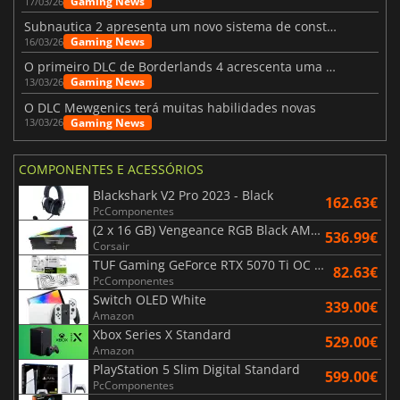
Gaming News
17/03/26
Subnautica 2 apresenta um novo sistema de construção de bases
Gaming News
16/03/26
O primeiro DLC de Borderlands 4 acrescenta uma nova personagem e muito mais
Gaming News
13/03/26
O DLC Mewgenics terá muitas habilidades novas
Gaming News
13/03/26
COMPONENTES E ACESSÓRIOS
Blackshark V2 Pro 2023 - Black
162.63€
PcComponentes
(2 x 16 GB) Vengeance RGB Black AMD Expo 6000 MHz - CAS 30
536.99€
Corsair
TUF Gaming GeForce RTX 5070 Ti OC White Edition 16GB
82.63€
PcComponentes
Switch OLED White
339.00€
Amazon
Xbox Series X Standard
529.00€
Amazon
PlayStation 5 Slim Digital Standard
599.00€
PcComponentes