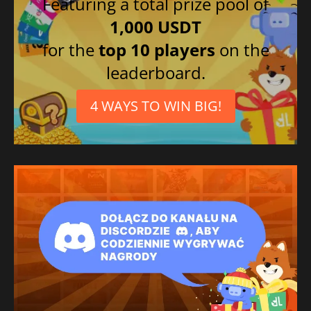
Featuring a total prize pool of
1,000 USDT
for the
top 10 players
on the
leaderboard.
4 WAYS TO WIN BIG!