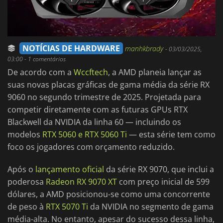
NOTÍCIAS DE HARDWARE
manhkbrady
-
03/03/2025,
03:00
- 1 comentários
De acordo com a
Wccftech
, a AMD planeia lançar as
suas novas placas gráficas de gama média da série RX
9060 no segundo trimestre de 2025. Projetada para
competir diretamente com as futuras GPUs RTX
Blackwell da NVIDIA da linha 60 — incluindo os
modelos
RTX 5060 e RTX 5060 Ti
— esta série tem como
foco os jogadores com orçamento reduzido.
Após o
lançamento oficial
da série RX 9070, que inclui a
poderosa
Radeon RX 9070 XT
com preço inicial de 599
dólares, a AMD posicionou-se como uma concorrente
de peso à
RTX 5070 Ti
da NVIDIA no segmento de gama
média-alta. No entanto, apesar do sucesso dessa linha,