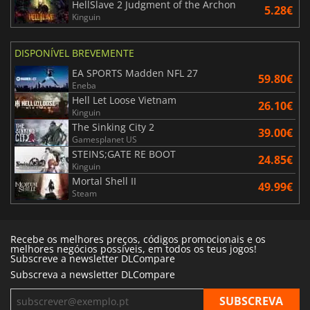
HellSlave 2 Judgment of the Archon
5.28€
Kinguin
DISPONÍVEL BREVEMENTE
EA SPORTS Madden NFL 27
59.80€
Eneba
Hell Let Loose Vietnam
26.10€
Kinguin
The Sinking City 2
39.00€
Gamesplanet US
STEINS;GATE RE BOOT
24.85€
Kinguin
Mortal Shell II
49.99€
Steam
Recebe os melhores preços, códigos promocionais e os
melhores negócios possíveis, em todos os teus jogos!
Subscreve a newsletter DLCompare
Subscreva a newsletter DLCompare