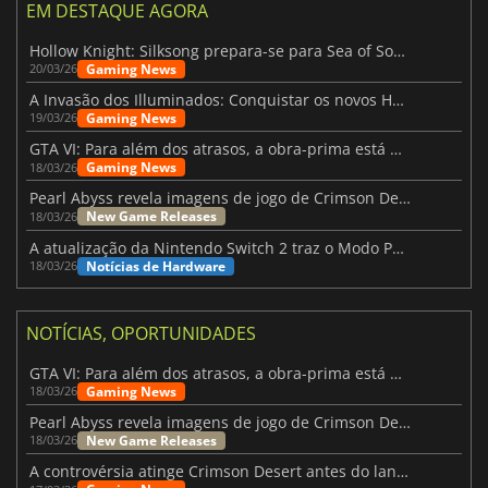
EM DESTAQUE AGORA
Hollow Knight: Silksong prepara-se para Sea of Sorrow com um patch
Gaming News
20/03/26
A Invasão dos Illuminados: Conquistar os novos Helldivers 2 Atualização!
Gaming News
19/03/26
GTA VI: Para além dos atrasos, a obra-prima está quase a chegar
Gaming News
18/03/26
Pearl Abyss revela imagens de jogo de Crimson Desert para a PS5
New Game Releases
18/03/26
A atualização da Nintendo Switch 2 traz o Modo Portátil aos jogos mais antigos da Switch
Notícias de Hardware
18/03/26
NOTÍCIAS, OPORTUNIDADES
GTA VI: Para além dos atrasos, a obra-prima está quase a chegar
Gaming News
18/03/26
Pearl Abyss revela imagens de jogo de Crimson Desert para a PS5
New Game Releases
18/03/26
A controvérsia atinge Crimson Desert antes do lançamento