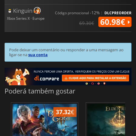
Kinguin
-12% :
Código promocional
DLCPREORDER
Xbox Series X · Europe
60.98€
69.30€
Pode deixar um comentário ou responder a uma mensagem ao
ligar-se na
sua conta
Poderá também gostar
37.32
€
4