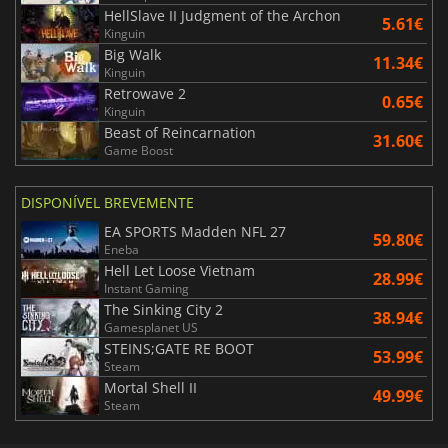
HellSlave II Judgment of the Archon
5.61€
Kinguin
Big Walk
11.34€
Kinguin
Retrowave 2
0.65€
Kinguin
Beast of Reincarnation
31.60€
Game Boost
DISPONÍVEL BREVEMENTE
EA SPORTS Madden NFL 27
59.80€
Eneba
Hell Let Loose Vietnam
28.99€
Instant Gaming
The Sinking City 2
38.94€
Gamesplanet US
STEINS;GATE RE BOOT
53.99€
Steam
Mortal Shell II
49.99€
Steam