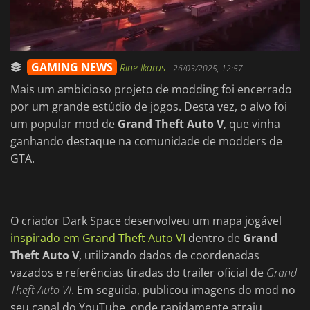
GAMING NEWS
Rine Ikarus
-
26/03/2025, 12:57
Mais um ambicioso projeto de modding foi encerrado
por um grande estúdio de jogos. Desta vez, o alvo foi
um popular mod de
Grand Theft Auto V
, que vinha
ganhando destaque na comunidade de modders de
GTA.
O criador Dark Space desenvolveu um mapa jogável
inspirado em Grand Theft Auto VI
dentro de
Grand
Theft Auto V
, utilizando dados de coordenadas
vazados e referências tiradas do trailer oficial de
Grand
Theft Auto VI
. Em seguida, publicou imagens do mod no
seu canal do YouTube, onde rapidamente atraiu