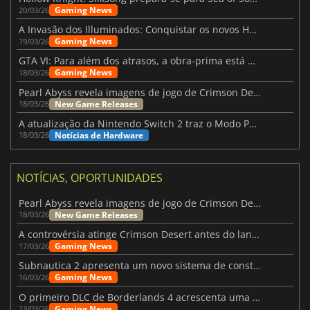
Gaming News
20/03/26
A Invasão dos Illuminados: Conquistar os novos Helldivers 2 Atualização!
Gaming News
19/03/26
GTA VI: Para além dos atrasos, a obra-prima está quase a chegar
Gaming News
18/03/26
Pearl Abyss revela imagens de jogo de Crimson Desert para a PS5
New Game Releases
18/03/26
A atualização da Nintendo Switch 2 traz o Modo Portátil aos jogos mais antigos da Switch
Notícias de Hardware
18/03/26
NOTÍCIAS, OPORTUNIDADES
Pearl Abyss revela imagens de jogo de Crimson Desert para a PS5
New Game Releases
18/03/26
A controvérsia atinge Crimson Desert antes do lançamento
Gaming News
17/03/26
Subnautica 2 apresenta um novo sistema de construção de bases
Gaming News
16/03/26
O primeiro DLC de Borderlands 4 acrescenta uma nova personagem e muito mais
Gaming News
13/03/26