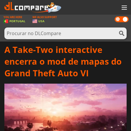
YOU ARE HERE
WE ALSO SUPPORT
Dark
JOGOS
PORTUGAL
USA
mode
GAME CARDS
SOFTWARE
A Take-Two interactive
REWARDS
encerra o mod de mapas do
HARDWARE
Grand Theft Auto VI
NOTÍCIAS
ENTRAR OU REGISTAR