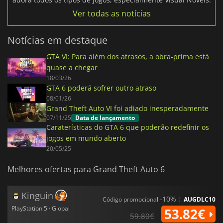
Ver todas as notícias
Notícias em destaque
GTA VI: Para além dos atrasos, a obra-prima está
quase a chegar
18/03/26
GTA 6 poderá sofrer outro atraso
08/01/26
Grand Theft Auto VI foi adiado inesperadamente
07/11/25
Data de lançamento
Caraterísticas do GTA 6 que poderão redefinir os
jogos em mundo aberto
20/05/25
Melhores ofertas para Grand Theft Auto 6
Kinguin
-10% :
Código promocional
AUGDLC10
PlayStation 5 · Global
53.82€
59.80€