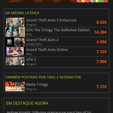
DA MESMA LICENÇA
Grand Theft Auto 5 Enhanced
8.02€
Kinguin
GTA The Trilogy The Definitive Edition
14.26€
K4G
Grand Theft Auto 4
4.99€
GAMESEAL
Grand Theft Auto Online
7.32€
K4G
GTA 5
7.90€
Kinguin
TAMBÉM POSTADO POR TAKE 2 INTERACTIVE
Mafia Trilogy
7.31€
Kinguin
EM DESTAQUE AGORA
Hollow Knight: Silksong prepara-se para Sea of Sorrow com um patch