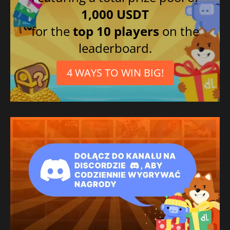
1,000 USDT
for the
top 10 players
on the
leaderboard.
4 WAYS TO WIN BIG!