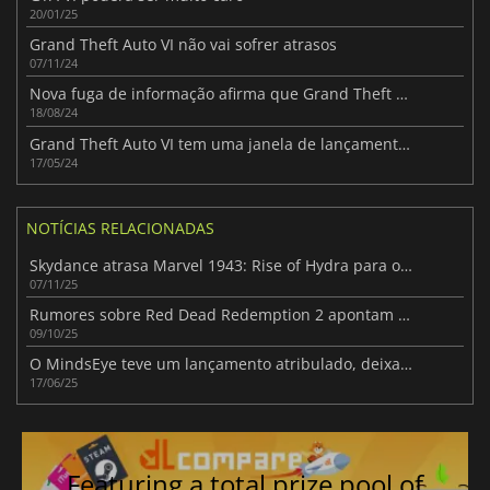
20/01/25
Grand Theft Auto VI não vai sofrer atrasos
07/11/24
Nova fuga de informação afirma que Grand Theft Auto VI tem um orçamento total de 2.000.000.000 de dólares
18/08/24
Grand Theft Auto VI tem uma janela de lançamento oficial
17/05/24
NOTÍCIAS RELACIONADAS
Skydance atrasa Marvel 1943: Rise of Hydra para o início de 2026
07/11/25
Rumores sobre Red Dead Redemption 2 apontam para uma possível portabilidade para a Switch 2
09/10/25
O MindsEye teve um lançamento atribulado, deixando os jogadores desiludidos
17/06/25
Featuring a total prize pool of