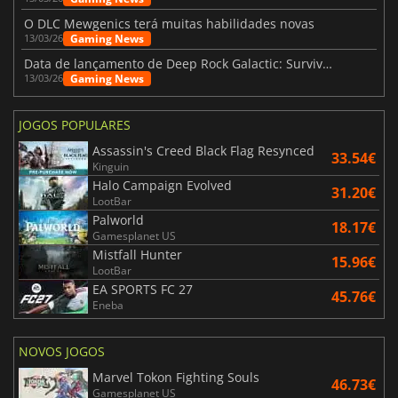
O DLC Mewgenics terá muitas habilidades novas
Gaming News
13/03/26
Data de lançamento de Deep Rock Galactic: Survivor - The Heavy Duty Expansion
Gaming News
13/03/26
JOGOS POPULARES
Assassin's Creed Black Flag Resynced
33.54€
Kinguin
Halo Campaign Evolved
31.20€
LootBar
Palworld
18.17€
Gamesplanet US
Mistfall Hunter
15.96€
LootBar
EA SPORTS FC 27
45.76€
Eneba
NOVOS JOGOS
Marvel Tokon Fighting Souls
46.73€
Gamesplanet US