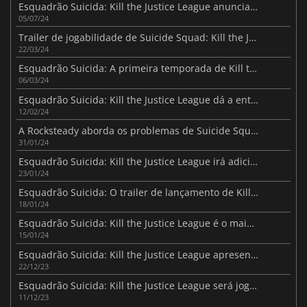
Esquadrão Suicida: Kill the Justice League anuncia a sua segunda temporada
05/07/24
Trailer de jogabilidade de Suicide Squad: Kill the Justice League Season 1 revelado
22/03/24
Esquadrão Suicida: A primeira temporada de Kill the Justice League está a trazer o Joker
06/03/24
Esquadrão Suicida: Kill the Justice League dá a entender o regresso de Batman
12/02/24
A Rocksteady aborda os problemas de Suicide Squad no acesso antecipado
31/01/24
Esquadrão Suicida: Kill the Justice League irá adicionar o Joker após o lançamento
23/01/24
Esquadrão Suicida: O trailer de lançamento de Kill the Justice League está pronto
18/01/24
Esquadrão Suicida: Kill the Justice League é o maior jogo do estúdio
15/01/24
Esquadrão Suicida: Kill the Justice League apresenta surpresas inesperadas
22/12/23
Esquadrão Suicida: Kill the Justice League será jogável offline
11/12/23