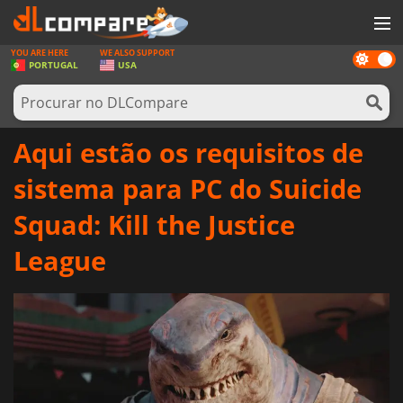
YOU ARE HERE
WE ALSO SUPPORT
Dark
JOGOS
PORTUGAL
USA
mode
GAME CARDS
SOFTWARE
Aqui estão os requisitos de
REWARDS
sistema para PC do Suicide
HARDWARE
Squad: Kill the Justice
NOTÍCIAS
League
ENTRAR OU REGISTAR