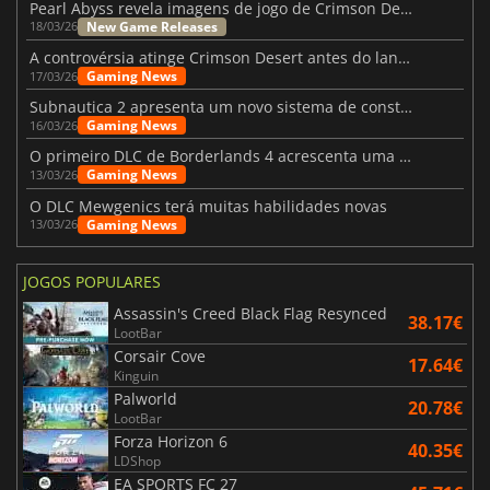
Pearl Abyss revela imagens de jogo de Crimson Desert para a PS5
New Game Releases
18/03/26
A controvérsia atinge Crimson Desert antes do lançamento
Gaming News
17/03/26
Subnautica 2 apresenta um novo sistema de construção de bases
Gaming News
16/03/26
O primeiro DLC de Borderlands 4 acrescenta uma nova personagem e muito mais
Gaming News
13/03/26
O DLC Mewgenics terá muitas habilidades novas
Gaming News
13/03/26
JOGOS POPULARES
Assassin's Creed Black Flag Resynced
38.17€
LootBar
Corsair Cove
17.64€
Kinguin
Palworld
20.78€
LootBar
Forza Horizon 6
40.35€
LDShop
EA SPORTS FC 27