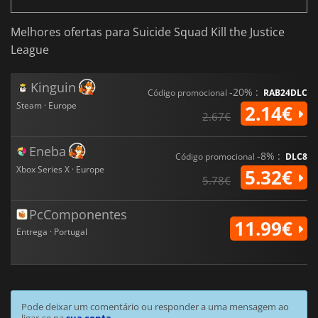
Melhores ofertas para Suicide Squad Kill the Justice
League
Kinguin
-20% :
Código promocional
RAB24DLC
Steam · Europe
2.14€
2.67€
Eneba
-8% :
Código promocional
DLC8
Xbox Series X · Europe
5.32€
5.78€
PcComponentes
11.99€
Entrega · Portugal
Pode deixar um comentário ou responder a uma mensagem ao