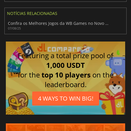
NOTÍCIAS RELACIONADAS
Confira os Melhores Jogos da WB Games no Novo Pacote Humble!
07/08/25
Featuring a total prize pool of
1,000 USDT
for the
top 10 players
on the
leaderboard.
4 WAYS TO WIN BIG!