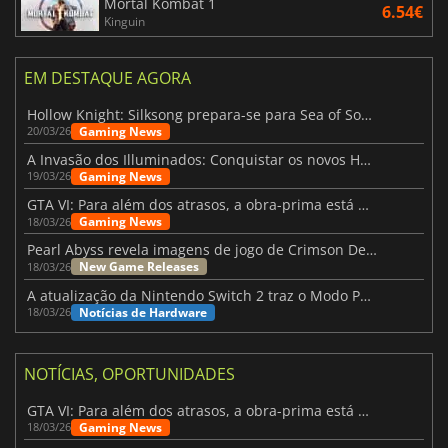
Mortal Kombat 1
6.54€
Kinguin
EM DESTAQUE AGORA
Hollow Knight: Silksong prepara-se para Sea of Sorrow com um patch
Gaming News
20/03/26
A Invasão dos Illuminados: Conquistar os novos Helldivers 2 Atualização!
Gaming News
19/03/26
GTA VI: Para além dos atrasos, a obra-prima está quase a chegar
Gaming News
18/03/26
Pearl Abyss revela imagens de jogo de Crimson Desert para a PS5
New Game Releases
18/03/26
A atualização da Nintendo Switch 2 traz o Modo Portátil aos jogos mais antigos da Switch
Notícias de Hardware
18/03/26
NOTÍCIAS, OPORTUNIDADES
GTA VI: Para além dos atrasos, a obra-prima está quase a chegar
Gaming News
18/03/26