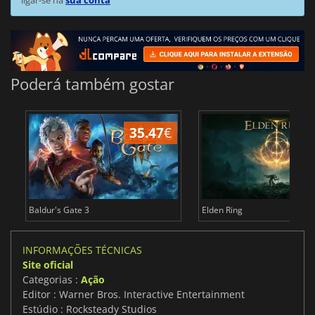
ligar-se na
sua conta
Poderá também gostar
35.47
€
4
Baldur's Gate 3
Elden Ring
INFORMAÇÕES TÉCNICAS
Site oficial
Categorias :
Ação
Editor : Warner Bros. Interactive Entertainment
Estúdio : Rocksteady Studios