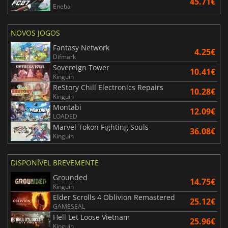
45.71€
Eneba
NOVOS JOGOS
Fantasy Network
4.25€
Difmark
Sovereign Tower
10.41€
Kinguin
ReStory Chill Electronics Repairs
10.28€
Kinguin
Montabi
12.09€
LOADED
Marvel Tokon Fighting Souls
36.08€
Kinguin
DISPONÍVEL BREVEMENTE
Grounded
14.75€
Kinguin
Elder Scrolls 4 Oblivion Remastered
25.12€
GAMESEAL
Hell Let Loose Vietnam
25.96€
Kinguin