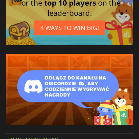
for the
top 10 players
on the
leaderboard.
4 WAYS TO WIN BIG!