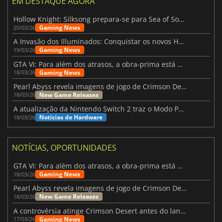
EM DESTAQUE AGORA
Hollow Knight: Silksong prepara-se para Sea of Sorrow com um patch
Gaming News
20/03/26
A Invasão dos Illuminados: Conquistar os novos Helldivers 2 Atualização!
Gaming News
19/03/26
GTA VI: Para além dos atrasos, a obra-prima está quase a chegar
Gaming News
18/03/26
Pearl Abyss revela imagens de jogo de Crimson Desert para a PS5
New Game Releases
18/03/26
A atualização da Nintendo Switch 2 traz o Modo Portátil aos jogos mais antigos da Switch
Notícias de Hardware
18/03/26
NOTÍCIAS, OPORTUNIDADES
GTA VI: Para além dos atrasos, a obra-prima está quase a chegar
Gaming News
18/03/26
Pearl Abyss revela imagens de jogo de Crimson Desert para a PS5
New Game Releases
18/03/26
A controvérsia atinge Crimson Desert antes do lançamento
Gaming News
17/03/26