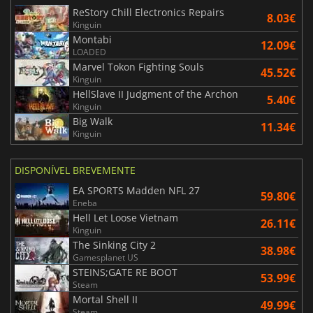
ReStory Chill Electronics Repairs
8.03€
Kinguin
Montabi
12.09€
LOADED
Marvel Tokon Fighting Souls
45.52€
Kinguin
HellSlave II Judgment of the Archon
5.40€
Kinguin
Big Walk
11.34€
Kinguin
DISPONÍVEL BREVEMENTE
EA SPORTS Madden NFL 27
59.80€
Eneba
Hell Let Loose Vietnam
26.11€
Kinguin
The Sinking City 2
38.98€
Gamesplanet US
STEINS;GATE RE BOOT
53.99€
Steam
Mortal Shell II
49.99€
Steam