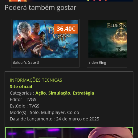
Poderá também gostar
36.40
€
4
Baldur's Gate 3
Elden Ring
INFORMAÇÕES TÉCNICAS
Site oficial
Categorias :
Ação
,
Simulação
,
Estratégia
Editor : TVGS
Estúdio : TVGS
Modo(s) : Solo, Multiplayer, Co-op
Data de Lançamento : 24 de março de 2025