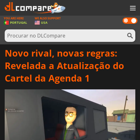
YOU ARE HERE
WE ALSO SUPPORT
Dark
JOGOS
PORTUGAL
USA
mode
GAME CARDS
SOFTWARE
Novo rival, novas regras:
REWARDS
Revelada a Atualização do
HARDWARE
Cartel da Agenda 1
NOTÍCIAS
ENTRAR OU REGISTAR