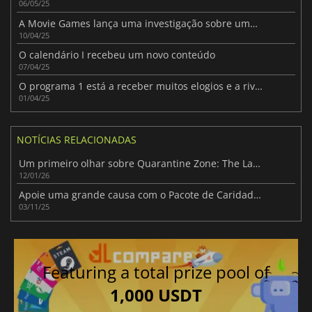
06/05/25
A Movie Games lança uma investigação sobre uma potencial violação dos direitos de autor do Anexo I
10/04/25
O calendário I recebeu um novo conteúdo
07/04/25
O programa 1 está a receber muitos elogios e a rivalizar com os títulos AAA em termos de vendas
01/04/25
NOTÍCIAS RELACIONADAS
Um primeiro olhar sobre Quarantine Zone: The Last Check e o seu crescente burburinho
12/01/26
Apoie uma grande causa com o Pacote de Caridade Movember da Fanatical este mês
03/11/25
Featuring a total prize pool of
1,000 USDT