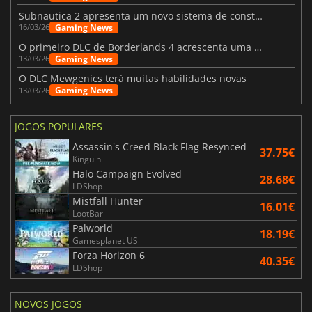
Subnautica 2 apresenta um novo sistema de construção de bases
Gaming News
16/03/26
O primeiro DLC de Borderlands 4 acrescenta uma nova personagem e muito mais
Gaming News
13/03/26
O DLC Mewgenics terá muitas habilidades novas
Gaming News
13/03/26
JOGOS POPULARES
Assassin's Creed Black Flag Resynced
37.75€
Kinguin
Halo Campaign Evolved
28.68€
LDShop
Mistfall Hunter
16.01€
LootBar
Palworld
18.19€
Gamesplanet US
Forza Horizon 6
40.35€
LDShop
NOVOS JOGOS