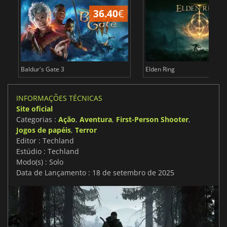
36.40
€
4
Baldur's Gate 3
Elden Ring
INFORMAÇÕES TÉCNICAS
Site oficial
Categorias :
Ação
,
Aventura
,
First-Person Shooter
,
Jogos de papéis
,
Terror
Editor : Techland
Estúdio : Techland
Modo(s) : Solo
Data de Lançamento : 18 de setembro de 2025