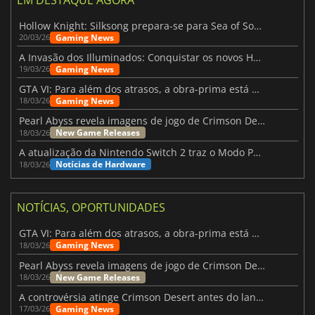
Hollow Knight: Silksong prepara-se para Sea of Sorrow com um patch
Gaming News
20/03/26
A Invasão dos Illuminados: Conquistar os novos Helldivers 2 Atualização!
Gaming News
19/03/26
GTA VI: Para além dos atrasos, a obra-prima está quase a chegar
Gaming News
18/03/26
Pearl Abyss revela imagens de jogo de Crimson Desert para a PS5
New Game Releases
18/03/26
A atualização da Nintendo Switch 2 traz o Modo Portátil aos jogos mais antigos da Switch
Notícias de Hardware
18/03/26
NOTÍCIAS, OPORTUNIDADES
GTA VI: Para além dos atrasos, a obra-prima está quase a chegar
Gaming News
18/03/26
Pearl Abyss revela imagens de jogo de Crimson Desert para a PS5
New Game Releases
18/03/26
A controvérsia atinge Crimson Desert antes do lançamento
Gaming News
17/03/26