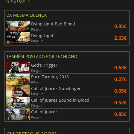
Dying Light 2
DA MESMA LICENÇA
Dying Light Bad Blood
0.85€
Kinguin
Dying Light
2.63€
Kinguin
TAMBÉM POSTADO POR TECHLAND
God’s Trigger
0.63€
Kinguin
Pure Farming 2018
0.27€
K4G
Call of Juarez Gunslinger
0.65€
Kinguin
Call of Juarez Bound in Blood
0.52€
Kinguin
Call of Juarez
0.85€
Kinguin
EM DESTAQUE AGORA