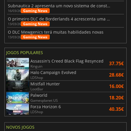
Subnautica 2 apresenta um novo sistema de construção de bases
Gaming News
16/03/26
O primeiro DLC de Borderlands 4 acrescenta uma nova personagem e muito mais
Gaming News
13/03/26
O DLC Mewgenics terá muitas habilidades novas
Gaming News
13/03/26
JOGOS POPULARES
Assassin's Creed Black Flag Resynced
37.75€
Kinguin
Halo Campaign Evolved
28.68€
LDShop
Mistfall Hunter
16.00€
LootBar
Palworld
18.20€
Gamesplanet US
Forza Horizon 6
40.35€
LDShop
NOVOS JOGOS