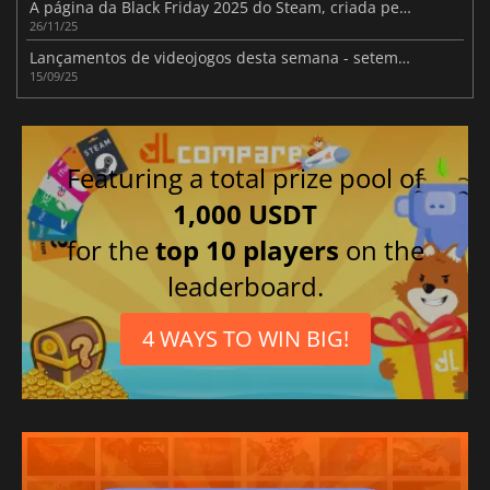
A página da Black Friday 2025 do Steam, criada pela Valve, compila todas as ofertas de destaque
26/11/25
Lançamentos de videojogos desta semana - setembro de 2025 (Semana 38)
15/09/25
Featuring a total prize pool of
1,000 USDT
for the
top 10 players
on the
leaderboard.
4 WAYS TO WIN BIG!