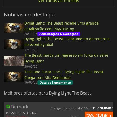
Ver todas as notícias
Notícias em destaque
Dying Light: The Beast recebe uma grande
atualização com Ray-Tracing
28/11/25
Atualizações & Correções
Dying Light: The Beast - Lançamento do roteiro e
do evento global
17/10/25
The Beast marca um regresso em força da série
Dying Light
30/09/25
Techland Surpreende: Dying Light: The Beast
Chega com Alta Demanda!
16/09/25
Data de lançamento
Melhores ofertas para Dying Light The Beast
Difmark
-15% :
Código promocional
DLCOMPARE
PlayStation 5 · Global
26.34€