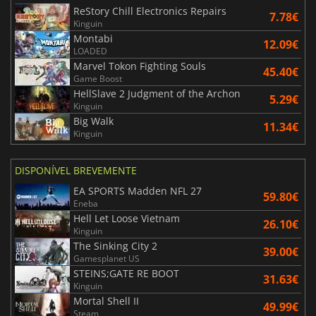
ReStory Chill Electronics Repairs
7.78€
Kinguin
Montabi
12.09€
LOADED
Marvel Tokon Fighting Souls
45.40€
Game Boost
HellSlave 2 Judgment of the Archon
5.29€
Kinguin
Big Walk
11.34€
Kinguin
DISPONÍVEL BREVEMENTE
EA SPORTS Madden NFL 27
59.80€
Eneba
Hell Let Loose Vietnam
26.10€
Kinguin
The Sinking City 2
39.00€
Gamesplanet US
STEINS;GATE RE BOOT
31.63€
Kinguin
Mortal Shell II
49.99€
Steam