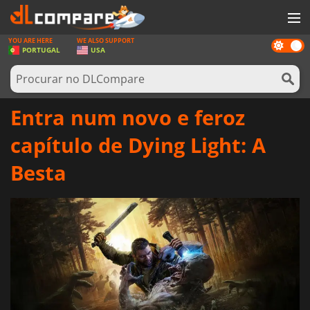
YOU ARE HERE
WE ALSO SUPPORT
Dark
JOGOS
PORTUGAL
USA
mode
GAME CARDS
SOFTWARE
Entra num novo e feroz
REWARDS
capítulo de Dying Light: A
HARDWARE
Besta
NOTÍCIAS
ENTRAR OU REGISTAR