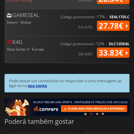
30.99€
Account selling
GAMESEAL
-17% :
Código promocional
SEAL17DLC
Steam · Global
27.78€
33.47€
K4G
-12% :
Código promocional
DLC12DEAL
Xbox Series X · Europe
33.83€
38.44€
Pode deixar um comentário ou responder a uma mensagem ao
ligar-se na
sua conta
Poderá também gostar