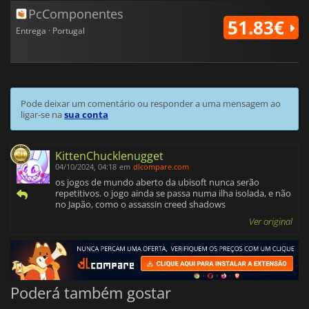
PcComponentes
51.83€
Entrega · Portugal
Pode deixar um comentário ou responder a uma mensagem ao
ligar-se na
sua conta
KittenChucklenugget
04/10/2024, 04:18
em
dlcompare.com
os jogos de mundo aberto da ubisoft nunca serão
repetitivos. o jogo ainda se passa numa ilha isolada, e não
no Japão, como o assassin creed shadows
Ver original
Poderá também gostar