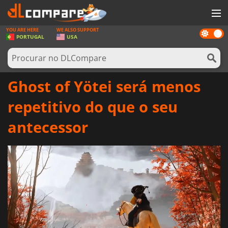
YOU ARE HERE
WE ALSO SUPPORT
Dark
JOGOS
PORTUGAL
USA
mode
GAME CARDS
SOFTWARE
Ghost of Yötei será menos
REWARDS
repetitivo do que o seu
HARDWARE
antecessor
NOTÍCIAS
ENTRAR OU REGISTAR