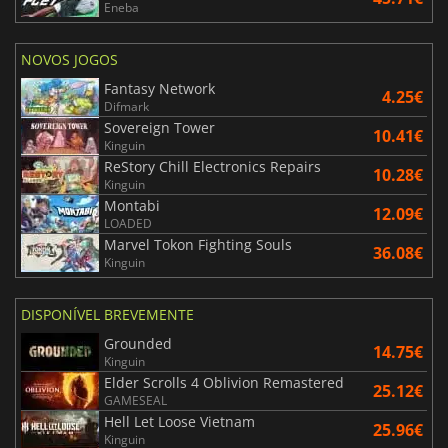
Eneba
NOVOS JOGOS
Fantasy Network
4.25€
Difmark
Sovereign Tower
10.41€
Kinguin
ReStory Chill Electronics Repairs
10.28€
Kinguin
Montabi
12.09€
LOADED
Marvel Tokon Fighting Souls
36.08€
Kinguin
DISPONÍVEL BREVEMENTE
Grounded
14.75€
Kinguin
Elder Scrolls 4 Oblivion Remastered
25.12€
GAMESEAL
Hell Let Loose Vietnam
25.96€
Kinguin