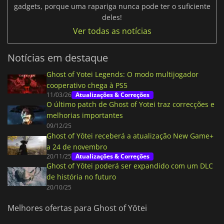
gadgets, porque uma rapariga nunca pode ter o suficiente
deles!
Ver todas as notícias
Notícias em destaque
Ghost of Yotei Legends: O modo multijogador
cooperativo chega à PS5
11/03/26
Atualizações & Correções
O último patch de Ghost of Yotei traz correcções e
melhorias importantes
09/12/25
Ghost of Yōtei receberá a atualização New Game+
a 24 de novembro
20/11/25
Atualizações & Correções
Ghost of Yōtei poderá ser expandido com um DLC
de história no futuro
20/10/25
Melhores ofertas para Ghost of Yōtei