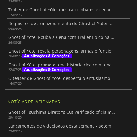
23/09/25
Trailer de Ghost of Yōtei mostra combates e cenários de cortar a respiração
17/09/25
Requisitos de armazenamento do Ghost of Yotei revelados
09/09/25
Ghost of Yōtei Rouba a Cena com Trailer Épico na Gamescom 2025
26/08/25
Ghost of Yōtei revela personagens, armas e funcionalidades da PS5
Atualizações & Correções
20/08/25
Ghost of Yōtei promete uma história rica com uma exploração expansiva
Atualizações & Correções
22/07/25
O teaser de Ghost of Yōtei desperta o entusiasmo dos jogadores
14/07/25
NOTÍCIAS RELACIONADAS
Ghost of Tsushima Diretor's Cut verificado oficialmente no Steam Deck
29/10/25
Lançamentos de videojogos desta semana - setembro/outubro de 2025 (Semana 40)
29/09/25