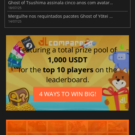
Ghost of Tsushima assinala cinco anos com avatares PSN gratuitos
18/07/25
Mergulhe nos requintados pacotes Ghost of Yōtei PS5 da Sony
14/07/25
Featuring a total prize pool of
1,000 USDT
for the
top 10 players
on the
leaderboard.
4 WAYS TO WIN BIG!