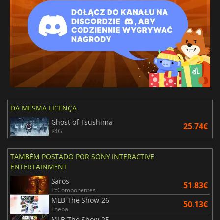
DA MESMA LICENÇA
Ghost of Tsushima
25.74€
K4G
TAMBÉM POSTADO POR SONY INTERACTIVE
ENTERTAINMENT
Saros
51.83€
PcComponentes
MLB The Show 26
50.13€
Eneba
MLB The Show 25