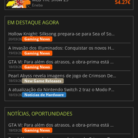
54.27€
Eneba
EM DESTAQUE AGORA
Hollow Knight: Silksong prepara-se para Sea of Sorrow com um patch
Gaming News
20/03/26
A Invasão dos Illuminados: Conquistar os novos Helldivers 2 Atualização!
Gaming News
19/03/26
GTA VI: Para além dos atrasos, a obra-prima está quase a chegar
Gaming News
18/03/26
Pearl Abyss revela imagens de jogo de Crimson Desert para a PS5
New Game Releases
18/03/26
A atualização da Nintendo Switch 2 traz o Modo Portátil aos jogos mais antigos da Switch
Notícias de Hardware
18/03/26
NOTÍCIAS, OPORTUNIDADES
GTA VI: Para além dos atrasos, a obra-prima está quase a chegar
Gaming News
18/03/26