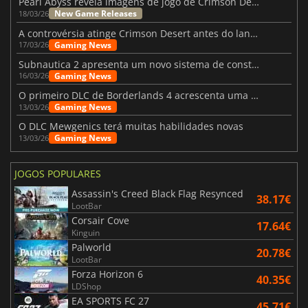
Pearl Abyss revela imagens de jogo de Crimson Desert para a PS5
New Game Releases
18/03/26
A controvérsia atinge Crimson Desert antes do lançamento
Gaming News
17/03/26
Subnautica 2 apresenta um novo sistema de construção de bases
Gaming News
16/03/26
O primeiro DLC de Borderlands 4 acrescenta uma nova personagem e muito mais
Gaming News
13/03/26
O DLC Mewgenics terá muitas habilidades novas
Gaming News
13/03/26
JOGOS POPULARES
Assassin's Creed Black Flag Resynced
38.17€
LootBar
Corsair Cove
17.64€
Kinguin
Palworld
20.78€
LootBar
Forza Horizon 6
40.35€
LDShop
EA SPORTS FC 27
45.71€