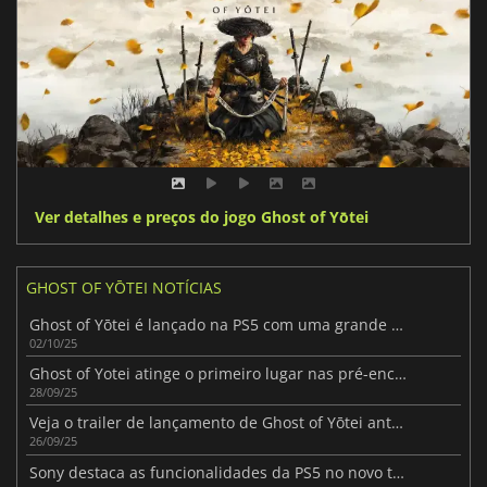
Ver detalhes e preços do jogo Ghost of Yōtei
GHOST OF YŌTEI NOTÍCIAS
Ghost of Yōtei é lançado na PS5 com uma grande correção de dia um
02/10/25
Ghost of Yotei atinge o primeiro lugar nas pré-encomendas mundiais antes do lançamento
28/09/25
Veja o trailer de lançamento de Ghost of Yōtei antes de 2 de outubro
26/09/25
Sony destaca as funcionalidades da PS5 no novo trailer de Ghost of Yōtei