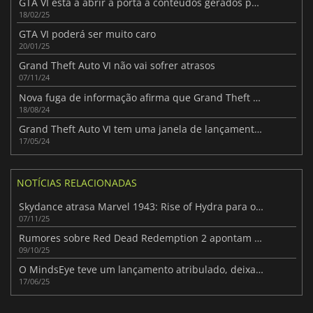
GTA VI está a abrir a porta a conteúdos gerados pelo utilizador
18/02/25
GTA VI poderá ser muito caro
20/01/25
Grand Theft Auto VI não vai sofrer atrasos
07/11/24
Nova fuga de informação afirma que Grand Theft Auto VI tem um orçamento total de 2.000.000.000 de dólares
18/08/24
Grand Theft Auto VI tem uma janela de lançamento oficial
17/05/24
NOTÍCIAS RELACIONADAS
Skydance atrasa Marvel 1943: Rise of Hydra para o início de 2026
07/11/25
Rumores sobre Red Dead Redemption 2 apontam para uma possível portabilidade para a Switch 2
09/10/25
O MindsEye teve um lançamento atribulado, deixando os jogadores desiludidos
17/06/25