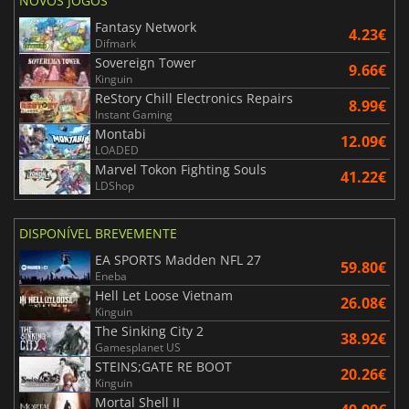
NOVOS JOGOS
Fantasy Network
4.23€
Difmark
Sovereign Tower
9.66€
Kinguin
ReStory Chill Electronics Repairs
8.99€
Instant Gaming
Montabi
12.09€
LOADED
Marvel Tokon Fighting Souls
41.22€
LDShop
DISPONÍVEL BREVEMENTE
EA SPORTS Madden NFL 27
59.80€
Eneba
Hell Let Loose Vietnam
26.08€
Kinguin
The Sinking City 2
38.92€
Gamesplanet US
STEINS;GATE RE BOOT
20.26€
Kinguin
Mortal Shell II