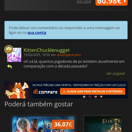
60.98€
69.30€
Pode deixar um comentário ou responder a uma mensagem ao
ligar-se na
sua conta
KittenChucklenugget
15/02/2025, 10:53
em
dlcompare.com
oh vá lá, quantos jogadores de pc existem atualmente em
comparação com a década passada?
Ver original
Poderá também gostar
36.07
€
4