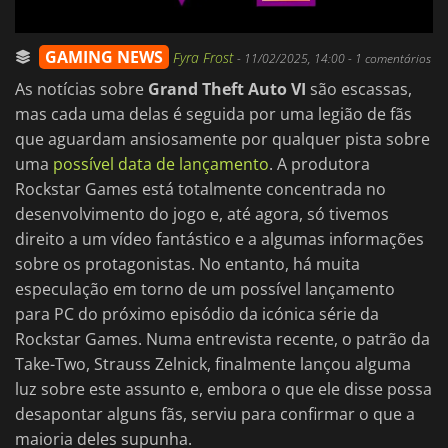
GAMING NEWS
Fyra Frost
-
11/02/2025, 14:00
- 1 comentários
As notícias sobre
Grand Theft Auto VI
são escassas,
mas cada uma delas é seguida por uma legião de fãs
que aguardam ansiosamente por qualquer pista sobre
uma
possível data de lançamento
. A produtora
Rockstar Games está totalmente concentrada no
desenvolvimento do jogo e, até agora, só tivemos
direito a um vídeo fantástico e a algumas informações
sobre os protagonistas. No entanto, há muita
especulação em torno de um possível lançamento
para PC do próximo episódio da icónica série da
Rockstar Games. Numa entrevista recente, o patrão da
Take-Two, Strauss Zelnick, finalmente lançou alguma
luz sobre este assunto e, embora o que ele disse possa
desapontar alguns fãs, serviu para confirmar o que a
maioria deles supunha.