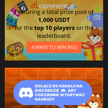
Featuring a total prize pool of
1,000 USDT
for the
top 10 players
on the
leaderboard.
4 WAYS TO WIN BIG!