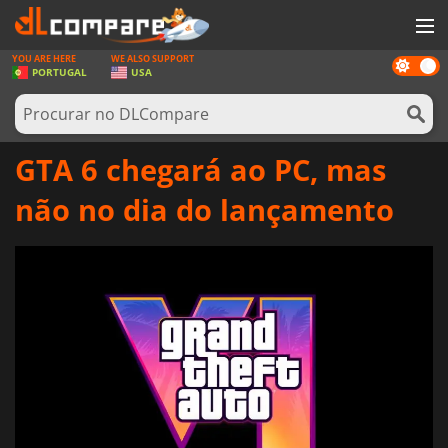
YOU ARE HERE
WE ALSO SUPPORT
Dark
JOGOS
PORTUGAL
USA
mode
GAME CARDS
SOFTWARE
GTA 6 chegará ao PC, mas
REWARDS
não no dia do lançamento
HARDWARE
NOTÍCIAS
ENTRAR OU REGISTAR