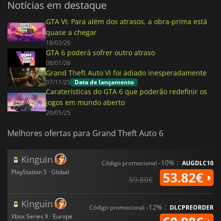
Notícias em destaque
GTA VI: Para além dos atrasos, a obra-prima está
quase a chegar
18/03/26
GTA 6 poderá sofrer outro atraso
08/01/26
Grand Theft Auto VI foi adiado inesperadamente
07/11/25
Data de lançamento
Caraterísticas do GTA 6 que poderão redefinir os
jogos em mundo aberto
20/05/25
Melhores ofertas para Grand Theft Auto 6
Kinguin
-10% :
Código promocional
AUGDLC10
PlayStation 5 · Global
53.82€
59.80€
Kinguin
-12% :
Código promocional
DLCPREORDER
Xbox Series X · Europe