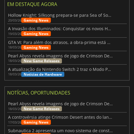
EM DESTAQUE AGORA
Hollow Knight: Silksong prepara-se para Sea of Sorrow com um patch
Gaming News
20/03/26
A Invasão dos Illuminados: Conquistar os novos Helldivers 2 Atualização!
Gaming News
19/03/26
GTA VI: Para além dos atrasos, a obra-prima está quase a chegar
Gaming News
18/03/26
Pearl Abyss revela imagens de jogo de Crimson Desert para a PS5
New Game Releases
18/03/26
A atualização da Nintendo Switch 2 traz o Modo Portátil aos jogos mais antigos da Switch
Notícias de Hardware
18/03/26
NOTÍCIAS, OPORTUNIDADES
Pearl Abyss revela imagens de jogo de Crimson Desert para a PS5
New Game Releases
18/03/26
A controvérsia atinge Crimson Desert antes do lançamento
Gaming News
17/03/26
Subnautica 2 apresenta um novo sistema de construção de bases