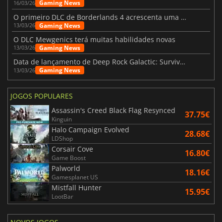
Gaming News
16/03/26
O primeiro DLC de Borderlands 4 acrescenta uma nova personagem e muito mais
Gaming News
13/03/26
O DLC Mewgenics terá muitas habilidades novas
Gaming News
13/03/26
Data de lançamento de Deep Rock Galactic: Survivor - The Heavy Duty Expansion
Gaming News
13/03/26
JOGOS POPULARES
Assassin's Creed Black Flag Resynced
37.75€
Kinguin
Halo Campaign Evolved
28.68€
LDShop
Corsair Cove
16.80€
Game Boost
Palworld
18.16€
Gamesplanet US
Mistfall Hunter
15.95€
LootBar