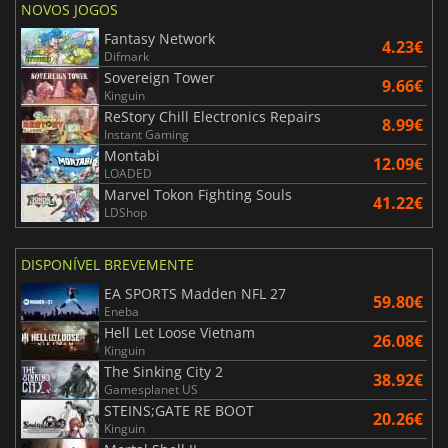
NOVOS JOGOS
Fantasy Network
4.23€
Difmark
Sovereign Tower
9.66€
Kinguin
ReStory Chill Electronics Repairs
8.99€
Instant Gaming
Montabi
12.09€
LOADED
Marvel Tokon Fighting Souls
41.22€
LDShop
DISPONÍVEL BREVEMENTE
EA SPORTS Madden NFL 27
59.80€
Eneba
Hell Let Loose Vietnam
26.08€
Kinguin
The Sinking City 2
38.92€
Gamesplanet US
STEINS;GATE RE BOOT
20.26€
Kinguin