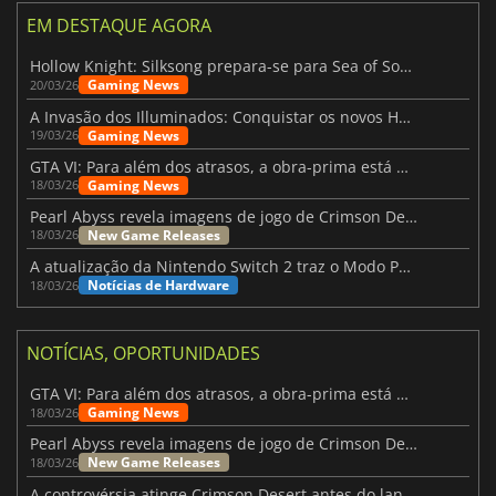
EM DESTAQUE AGORA
Hollow Knight: Silksong prepara-se para Sea of Sorrow com um patch
Gaming News
20/03/26
A Invasão dos Illuminados: Conquistar os novos Helldivers 2 Atualização!
Gaming News
19/03/26
GTA VI: Para além dos atrasos, a obra-prima está quase a chegar
Gaming News
18/03/26
Pearl Abyss revela imagens de jogo de Crimson Desert para a PS5
New Game Releases
18/03/26
A atualização da Nintendo Switch 2 traz o Modo Portátil aos jogos mais antigos da Switch
Notícias de Hardware
18/03/26
NOTÍCIAS, OPORTUNIDADES
GTA VI: Para além dos atrasos, a obra-prima está quase a chegar
Gaming News
18/03/26
Pearl Abyss revela imagens de jogo de Crimson Desert para a PS5
New Game Releases
18/03/26
A controvérsia atinge Crimson Desert antes do lançamento