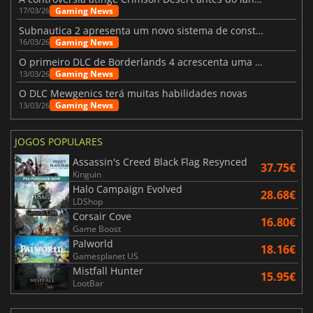
Gaming News
17/03/26
Subnautica 2 apresenta um novo sistema de construção de bases
Gaming News
16/03/26
O primeiro DLC de Borderlands 4 acrescenta uma nova personagem e muito mais
Gaming News
13/03/26
O DLC Mewgenics terá muitas habilidades novas
Gaming News
13/03/26
JOGOS POPULARES
Assassin's Creed Black Flag Resynced
37.75€
Kinguin
Halo Campaign Evolved
28.68€
LDShop
Corsair Cove
16.80€
Game Boost
Palworld
18.16€
Gamesplanet US
Mistfall Hunter
15.95€
LootBar