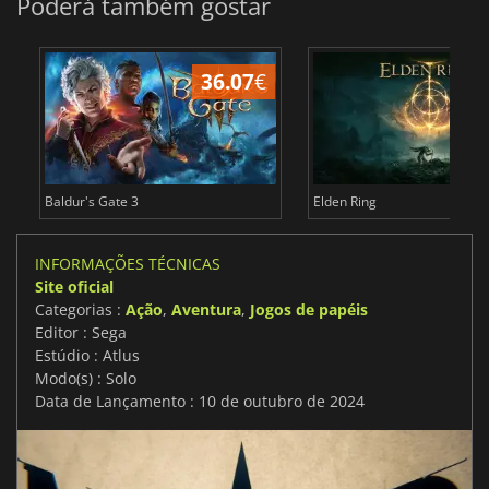
Poderá também gostar
36.07
€
4
Baldur's Gate 3
Elden Ring
INFORMAÇÕES TÉCNICAS
Site oficial
Categorias :
Ação
,
Aventura
,
Jogos de papéis
Editor : Sega
Estúdio : Atlus
Modo(s) : Solo
Data de Lançamento : 10 de outubro de 2024