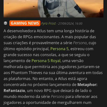
GAMING NEWS
Fyra Frost
-
27/09/2024, 16:00
A desenvolvedora Atlus tem uma longa história de
criação de RPGs emocionantes. A mais popular das
suas criações é provavelmente a série
Persona
, cujo
último episódio principal,
Persona 5
, estreou com
grande sucesso nas consolas, a que se seguiu o
lançamento de
Persona 5 Royal
, uma versão
melhorada que permitiria aos jogadores juntarem-se
aos Phantom Thieves na sua última aventura em todas
as plataformas. No entanto, a Atlus está agora
concentrada no próximo lançamento de
Metaphor:
ReFantazio
, um novo RPG que deixará de lado o
mundo moderno da série
Persona
para oferecer aos
jogadores a oportunidade de mergulharem num