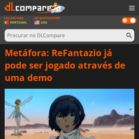
YOU ARE HERE
WE ALSO SUPPORT
Dark
JOGOS
PORTUGAL
USA
mode
GAME CARDS
SOFTWARE
Metáfora: ReFantazio já
REWARDS
pode ser jogado através de
HARDWARE
uma demo
NOTÍCIAS
ENTRAR OU REGISTAR