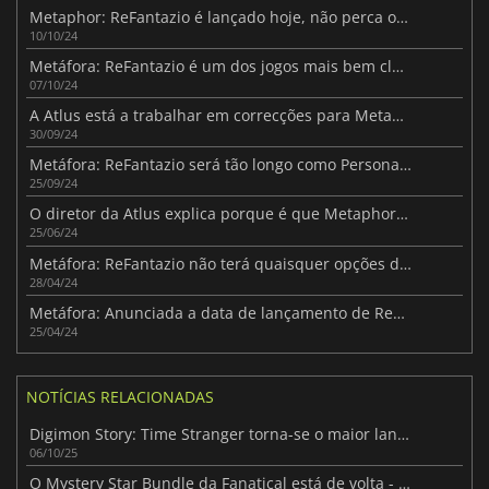
Metaphor: ReFantazio é lançado hoje, não perca os requisitos de sistema para jogar num PC
10/10/24
Metáfora: ReFantazio é um dos jogos mais bem classificados de 2024
07/10/24
A Atlus está a trabalhar em correcções para Metaphor: ReFantazio
30/09/24
Metáfora: ReFantazio será tão longo como Persona 5
25/09/24
O diretor da Atlus explica porque é que Metaphor: ReFantazio não tem opções de romance
25/06/24
Metáfora: ReFantazio não terá quaisquer opções de romance
28/04/24
Metáfora: Anunciada a data de lançamento de ReFantazio
25/04/24
NOTÍCIAS RELACIONADAS
Digimon Story: Time Stranger torna-se o maior lançamento de JRPG para PC da Bandai Namco
06/10/25
O Mystery Star Bundle da Fanatical está de volta - recebe um jogo surpresa por apenas $1!