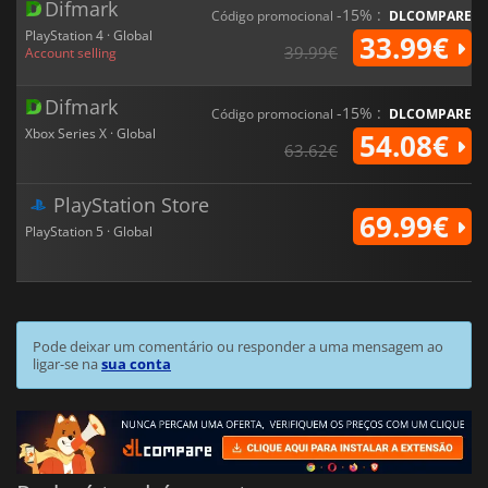
Difmark
-15% :
Código promocional
DLCOMPARE
PlayStation 4 · Global
33.99€
39.99€
Account selling
Difmark
-15% :
Código promocional
DLCOMPARE
Xbox Series X · Global
54.08€
63.62€
PlayStation Store
69.99€
PlayStation 5 · Global
Pode deixar um comentário ou responder a uma mensagem ao
ligar-se na
sua conta