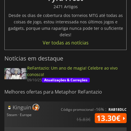
2471 Artigos
Desde os dias de cobertura dos torneios MTG até todas as
coisas de jogo, estou interessada nos últimos jogos e
gadgets, porque uma rapariga nunca pode ter o suficiente
deles!
Ver todas as notícias
Notícias em destaque
ReFantazio: Um ano de magia! Celebre ao vivo
conosco!
09/10/25
Atualizações & Correções
Melhores ofertas para Metaphor ReFantazio
Kinguin
-16% :
Código promocional
RAB18DLC
Steam · Europe
13.30€
15.83€