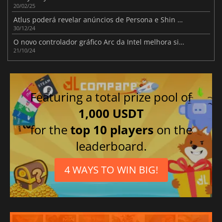
20/02/25
Atlus poderá revelar anúncios de Persona e Shin Megami para 2025
30/12/24
O novo controlador gráfico Arc da Intel melhora significativamente o desempenho das iGPUs Lunar Lake e das GPUs Arc em vários jogos.
21/10/24
Featuring a total prize pool of
1,000 USDT
for the
top 10 players
on the
leaderboard.
4 WAYS TO WIN BIG!