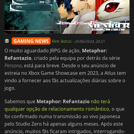
GAMING NEWS
Rine Ikarus
-
25/06/2024, 20:51
O muito aguardado JRPG de ação,
Metaphor:
ReFantazio
, criado pela equipa por detrás da série
Persona
, está para breve. Desde o seu anúncio de
estreia no Xbox Game Showcase em 2023, a Atlus tem
vindo a fornecer aos fãs actualizações diárias sobre o
jogo.
Sabemos que
Metaphor: ReFantazio
não terá
qualquer opção de relacionamento romântico
, o que
foi confirmado numa transmissão ao vivo japonesa
pelo Studio Zero há apenas alguns meses. Após este
anúncio, muitos fãs ficaram intrigados, interrogando-