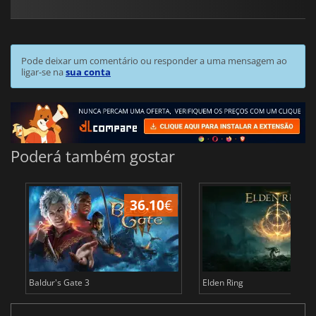
Pode deixar um comentário ou responder a uma mensagem ao
ligar-se na
sua conta
Poderá também gostar
36.10
€
4
Baldur's Gate 3
Elden Ring