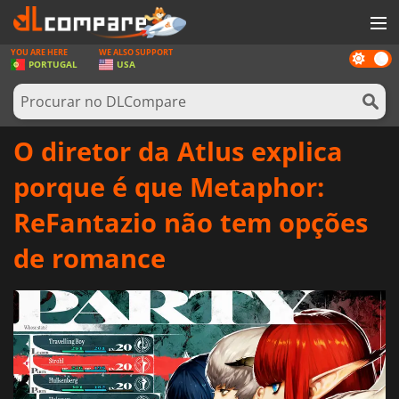
YOU ARE HERE
WE ALSO SUPPORT
Dark
JOGOS
PORTUGAL
USA
mode
GAME CARDS
SOFTWARE
O diretor da Atlus explica
REWARDS
porque é que Metaphor:
HARDWARE
ReFantazio não tem opções
NOTÍCIAS
de romance
ENTRAR OU REGISTAR