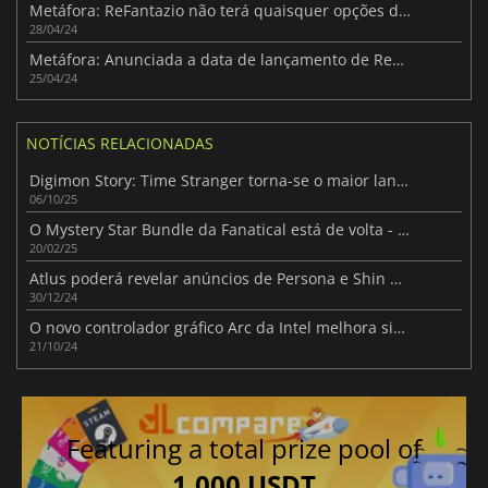
Metáfora: ReFantazio não terá quaisquer opções de romance
28/04/24
Metáfora: Anunciada a data de lançamento de ReFantazio
25/04/24
NOTÍCIAS RELACIONADAS
Digimon Story: Time Stranger torna-se o maior lançamento de JRPG para PC da Bandai Namco
06/10/25
O Mystery Star Bundle da Fanatical está de volta - recebe um jogo surpresa por apenas $1!
20/02/25
Atlus poderá revelar anúncios de Persona e Shin Megami para 2025
30/12/24
O novo controlador gráfico Arc da Intel melhora significativamente o desempenho das iGPUs Lunar Lake e das GPUs Arc em vários jogos.
21/10/24
Featuring a total prize pool of
1,000 USDT