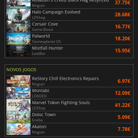
37.75€
Kinguin
Halo Campaign Evolved
28.68€
LDShop
Corsair Cove
16.77€
Game Boost
Palworld
18.20€
Gamesplanet US
Mistfall Hunter
15.95€
LootBar
NOVOS JOGOS
ReStory Chill Electronics Repairs
6.97€
Kinguin
Montabi
12.09€
LOADED
Marvel Tokon Fighting Souls
41.22€
LDShop
Doloc Town
5.09€
Eneba
Akatori
7.78€
Kinguin