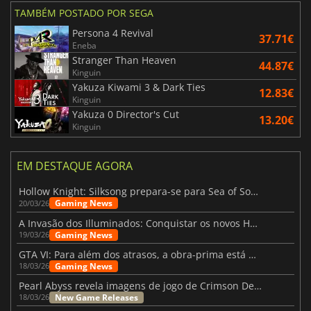
TAMBÉM POSTADO POR SEGA
Persona 4 Revival
37.71€
Eneba
Stranger Than Heaven
44.87€
Kinguin
Yakuza Kiwami 3 & Dark Ties
12.83€
Kinguin
Yakuza 0 Director's Cut
13.20€
Kinguin
EM DESTAQUE AGORA
Hollow Knight: Silksong prepara-se para Sea of Sorrow com um patch
Gaming News
20/03/26
A Invasão dos Illuminados: Conquistar os novos Helldivers 2 Atualização!
Gaming News
19/03/26
GTA VI: Para além dos atrasos, a obra-prima está quase a chegar
Gaming News
18/03/26
Pearl Abyss revela imagens de jogo de Crimson Desert para a PS5
New Game Releases
18/03/26