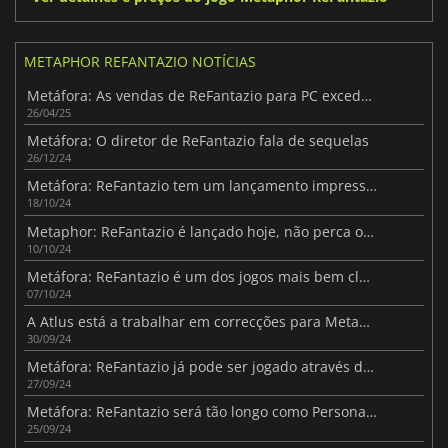
METAPHOR REFANTAZIO NOTÍCIAS
Metáfora: As vendas de ReFantazio para PC excedem as expectativas da Atlus
26/04/25
Metáfora: O diretor de ReFantazio fala de sequelas
26/12/24
Metáfora: ReFantazio tem um lançamento impressionante
18/10/24
Metaphor: ReFantazio é lançado hoje, não perca os requisitos de sistema para jogar num PC
10/10/24
Metáfora: ReFantazio é um dos jogos mais bem classificados de 2024
07/10/24
A Atlus está a trabalhar em correcções para Metaphor: ReFantazio
30/09/24
Metáfora: ReFantazio já pode ser jogado através de uma demo
27/09/24
Metáfora: ReFantazio será tão longo como Persona 5
25/09/24