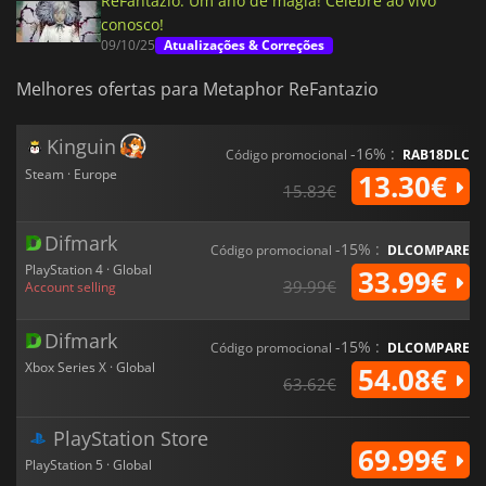
ReFantazio: Um ano de magia! Celebre ao vivo
conosco!
09/10/25
Atualizações & Correções
Melhores ofertas para Metaphor ReFantazio
Kinguin
-16% :
Código promocional
RAB18DLC
Steam · Europe
13.30€
15.83€
Difmark
-15% :
Código promocional
DLCOMPARE
PlayStation 4 · Global
33.99€
39.99€
Account selling
Difmark
-15% :
Código promocional
DLCOMPARE
Xbox Series X · Global
54.08€
63.62€
PlayStation Store
69.99€
PlayStation 5 · Global