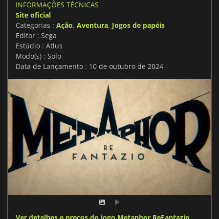
INFORMAÇÕES TÉCNICAS
Site oficial
Categorias :
Ação
,
Aventura
,
Jogos de papéis
Editor : Sega
Estúdio : Atlus
Modo(s) : Solo
Data de Lançamento : 10 de outubro de 2024
Ver detalhes e preços do jogo Metaphor ReFantazio