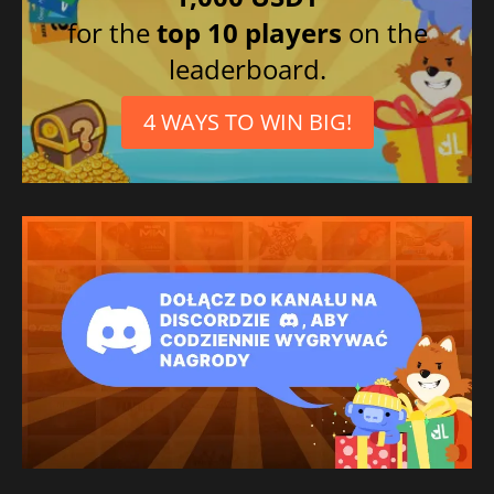
for the
top 10 players
on the
leaderboard.
4 WAYS TO WIN BIG!