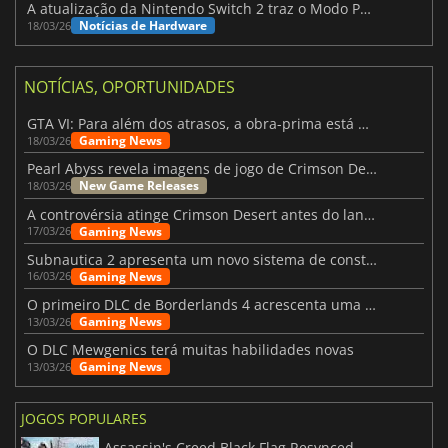
A atualização da Nintendo Switch 2 traz o Modo Portátil aos jogos mais antigos da Switch
Notícias de Hardware
18/03/26
NOTÍCIAS, OPORTUNIDADES
GTA VI: Para além dos atrasos, a obra-prima está quase a chegar
Gaming News
18/03/26
Pearl Abyss revela imagens de jogo de Crimson Desert para a PS5
New Game Releases
18/03/26
A controvérsia atinge Crimson Desert antes do lançamento
Gaming News
17/03/26
Subnautica 2 apresenta um novo sistema de construção de bases
Gaming News
16/03/26
O primeiro DLC de Borderlands 4 acrescenta uma nova personagem e muito mais
Gaming News
13/03/26
O DLC Mewgenics terá muitas habilidades novas
Gaming News
13/03/26
JOGOS POPULARES
Assassin's Creed Black Flag Resynced