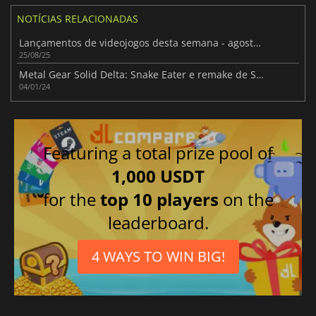
NOTÍCIAS RELACIONADAS
Lançamentos de videojogos desta semana - agosto de 2025 (Semana 35)
25/08/25
Metal Gear Solid Delta: Snake Eater e remake de Silent Hill 2 a lançar este ano
04/01/24
Featuring a total prize pool of
1,000 USDT
for the
top 10 players
on the
leaderboard.
4 WAYS TO WIN BIG!