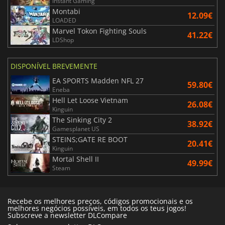
Instant Gaming
Montabi
12.09€
LOADED
Marvel Tokon Fighting Souls
41.22€
LDShop
DISPONÍVEL BREVEMENTE
EA SPORTS Madden NFL 27
59.80€
Eneba
Hell Let Loose Vietnam
26.08€
Kinguin
The Sinking City 2
38.92€
Gamesplanet US
STEINS;GATE RE BOOT
20.41€
Kinguin
Mortal Shell II
49.99€
Steam
Recebe os melhores preços, códigos promocionais e os
melhores negócios possíveis, em todos os teus jogos!
Subscreve a newsletter DLCompare