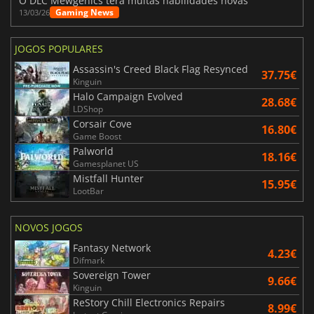
O DLC Mewgenics terá muitas habilidades novas
Gaming News
13/03/26
JOGOS POPULARES
Assassin's Creed Black Flag Resynced
37.75€
Kinguin
Halo Campaign Evolved
28.68€
LDShop
Corsair Cove
16.80€
Game Boost
Palworld
18.16€
Gamesplanet US
Mistfall Hunter
15.95€
LootBar
NOVOS JOGOS
Fantasy Network
4.23€
Difmark
Sovereign Tower
9.66€
Kinguin
ReStory Chill Electronics Repairs
8.99€