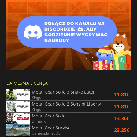
DA MESMA LICENÇA
Metal Gear Solid 3 Snake Eater
11.81€
Kinguin
Metal Gear Solid 2 Sons of Liberty
11.81€
Kinguin
Metal Gear Solid
13.36€
Difmark
Metal Gear Survive
23.35€
Gamesplanet US