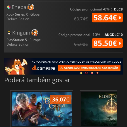
Eneba
-8% :
Código promocional
DLC8
Xbox Series X · Global
58.64€
63.74€
Deluxe Edition
Kinguin
-10% :
Código promocional
AUGDLC10
PlayStation 5 · Europe
85.50€
95.00€
Deluxe Edition
Poderá também gostar
36.07
€
4