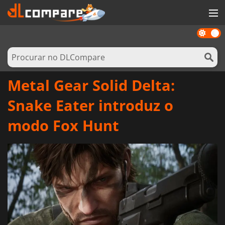
Dark
JOGOS
mode
GAME CARDS
SOFTWARE
Metal Gear Solid Delta:
REWARDS
Snake Eater introduz o
HARDWARE
modo Fox Hunt
NOTÍCIAS