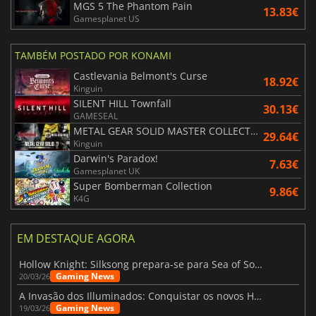
MGS 5 The Phantom Pain
13.83€
Gamesplanet US
TAMBÉM POSTADO POR KONAMI
Castlevania Belmont's Curse
18.92€
Kinguin
SILENT HILL Townfall
30.13€
GAMESEAL
METAL GEAR SOLID MASTER COLLECTION Vol.2
29.64€
Kinguin
Darwin's Paradox!
7.63€
Gamesplanet UK
Super Bomberman Collection
9.86€
K4G
EM DESTAQUE AGORA
Hollow Knight: Silksong prepara-se para Sea of Sorrow com um patch
Gaming News
20/03/26
A Invasão dos Illuminados: Conquistar os novos Helldivers 2 Atualização!
Gaming News
19/03/26