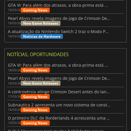
GTA VI: Para além dos atrasos, a obra-prima está quase a chegar
Gaming News
18/03/26
Pearl Abyss revela imagens de jogo de Crimson Desert para a PS5
New Game Releases
18/03/26
A atualização da Nintendo Switch 2 traz o Modo Portátil aos jogos mais antigos da Switch
Notícias de Hardware
18/03/26
NOTÍCIAS, OPORTUNIDADES
GTA VI: Para além dos atrasos, a obra-prima está quase a chegar
Gaming News
18/03/26
Pearl Abyss revela imagens de jogo de Crimson Desert para a PS5
New Game Releases
18/03/26
A controvérsia atinge Crimson Desert antes do lançamento
Gaming News
17/03/26
Subnautica 2 apresenta um novo sistema de construção de bases
Gaming News
16/03/26
O primeiro DLC de Borderlands 4 acrescenta uma nova personagem e muito mais
Gaming News
13/03/26