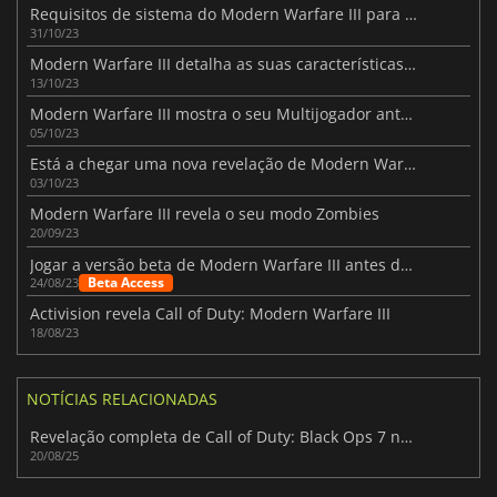
Requisitos de sistema do Modern Warfare III para PC revelados
31/10/23
Modern Warfare III detalha as suas características no PC
13/10/23
Modern Warfare III mostra o seu Multijogador antes da versão beta
05/10/23
Está a chegar uma nova revelação de Modern Warfare III
03/10/23
Modern Warfare III revela o seu modo Zombies
20/09/23
Jogar a versão beta de Modern Warfare III antes do lançamento
Beta Access
24/08/23
Activision revela Call of Duty: Modern Warfare III
18/08/23
NOTÍCIAS RELACIONADAS
Revelação completa de Call of Duty: Black Ops 7 na Gamescom
20/08/25