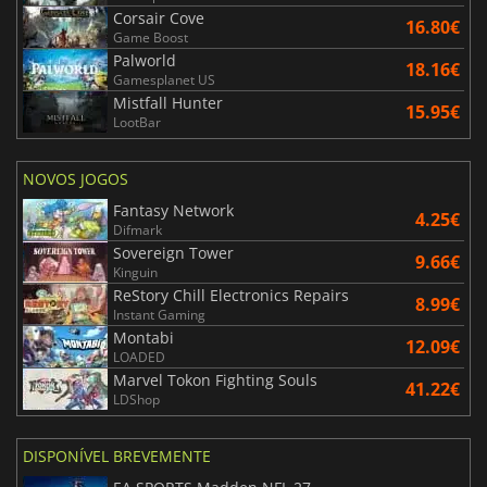
Corsair Cove
16.80€
Game Boost
Palworld
18.16€
Gamesplanet US
Mistfall Hunter
15.95€
LootBar
NOVOS JOGOS
Fantasy Network
4.25€
Difmark
Sovereign Tower
9.66€
Kinguin
ReStory Chill Electronics Repairs
8.99€
Instant Gaming
Montabi
12.09€
LOADED
Marvel Tokon Fighting Souls
41.22€
LDShop
DISPONÍVEL BREVEMENTE