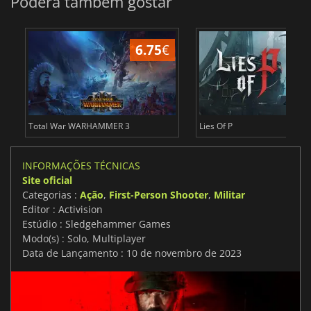
Poderá também gostar
6.75
€
1
Total War WARHAMMER 3
Lies Of P
INFORMAÇÕES TÉCNICAS
Site oficial
Categorias :
Ação
,
First-Person Shooter
,
Militar
Editor : Activision
Estúdio : Sledgehammer Games
Modo(s) : Solo, Multiplayer
Data de Lançamento : 10 de novembro de 2023