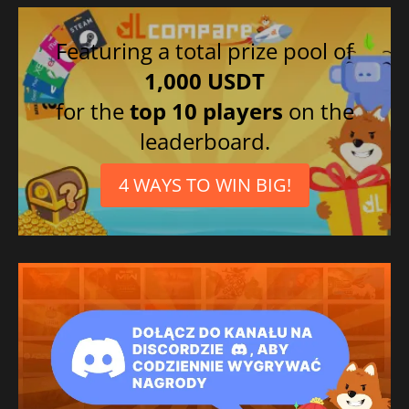
Featuring a total prize pool of
1,000 USDT
for the
top 10 players
on the
leaderboard.
4 WAYS TO WIN BIG!