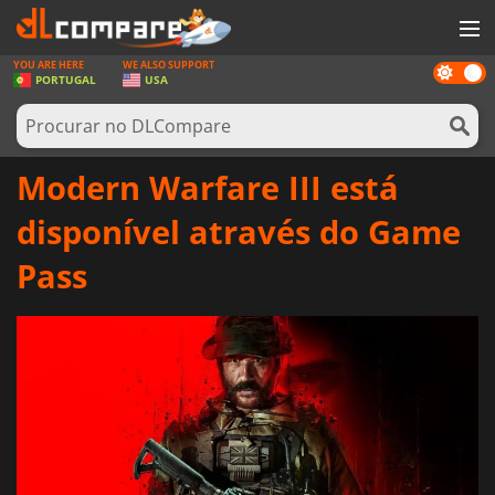
YOU ARE HERE
WE ALSO SUPPORT
Dark
JOGOS
PORTUGAL
USA
mode
GAME CARDS
SOFTWARE
Modern Warfare III está
REWARDS
disponível através do Game
HARDWARE
Pass
NOTÍCIAS
ENTRAR OU REGISTAR