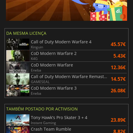
DA MESMA LICENÇA
Call of Duty Modern Warfare 4
45.57€
Kinguin
CoD Modern Warfare 2
5.43€
K4G
CoD Modern Warfare
12.36€
Eneba
Call of Duty Modern Warfare Remastered
14.57€
GAMESEAL
CoD Modern Warfare 3
26.08€
Eneba
TAMBÉM POSTADO POR ACTIVISION
Tony Hawk's Pro Skater 3 + 4
23.89€
Instant Gaming
Crash Team Rumble
8.82€