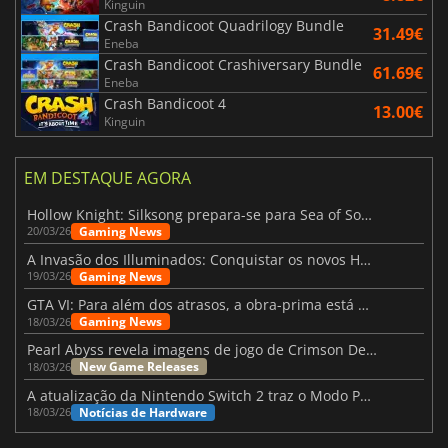
Kinguin
Crash Bandicoot Quadrilogy Bundle
31.49€
Eneba
Crash Bandicoot Crashiversary Bundle
61.69€
Eneba
Crash Bandicoot 4
13.00€
Kinguin
EM DESTAQUE AGORA
Hollow Knight: Silksong prepara-se para Sea of Sorrow com um patch
Gaming News
20/03/26
A Invasão dos Illuminados: Conquistar os novos Helldivers 2 Atualização!
Gaming News
19/03/26
GTA VI: Para além dos atrasos, a obra-prima está quase a chegar
Gaming News
18/03/26
Pearl Abyss revela imagens de jogo de Crimson Desert para a PS5
New Game Releases
18/03/26
A atualização da Nintendo Switch 2 traz o Modo Portátil aos jogos mais antigos da Switch
Notícias de Hardware
18/03/26