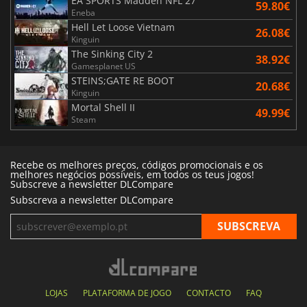
EA SPORTS Madden NFL 27
59.80€
Eneba
Hell Let Loose Vietnam
26.08€
Kinguin
The Sinking City 2
38.92€
Gamesplanet US
STEINS;GATE RE BOOT
20.68€
Kinguin
Mortal Shell II
49.99€
Steam
Recebe os melhores preços, códigos promocionais e os
melhores negócios possíveis, em todos os teus jogos!
Subscreve a newsletter DLCompare
Subscreva a newsletter DLCompare
LOJAS
PLATAFORMA DE JOGO
CONTACTO
FAQ