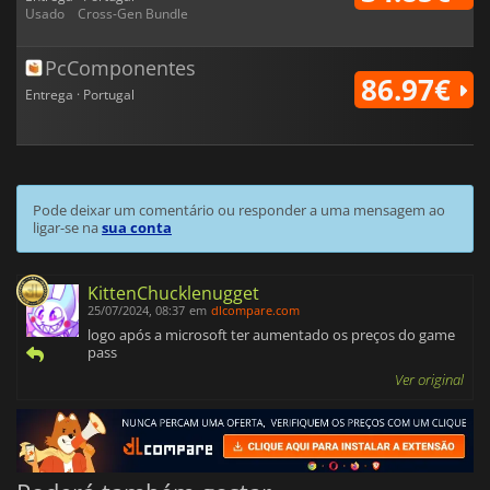
Usado
Cross-Gen Bundle
PcComponentes
86.97€
Entrega · Portugal
Pode deixar um comentário ou responder a uma mensagem ao
ligar-se na
sua conta
KittenChucklenugget
25/07/2024, 08:37
em
dlcompare.com
logo após a microsoft ter aumentado os preços do game
pass
Ver original