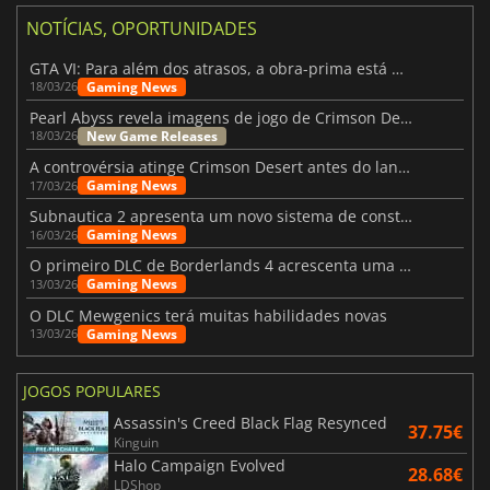
NOTÍCIAS, OPORTUNIDADES
GTA VI: Para além dos atrasos, a obra-prima está quase a chegar
Gaming News
18/03/26
Pearl Abyss revela imagens de jogo de Crimson Desert para a PS5
New Game Releases
18/03/26
A controvérsia atinge Crimson Desert antes do lançamento
Gaming News
17/03/26
Subnautica 2 apresenta um novo sistema de construção de bases
Gaming News
16/03/26
O primeiro DLC de Borderlands 4 acrescenta uma nova personagem e muito mais
Gaming News
13/03/26
O DLC Mewgenics terá muitas habilidades novas
Gaming News
13/03/26
JOGOS POPULARES
Assassin's Creed Black Flag Resynced
37.75€
Kinguin
Halo Campaign Evolved
28.68€
LDShop