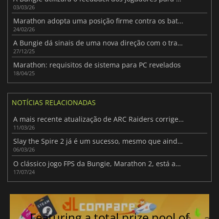
03/03/26
Marathon adopta uma posição firme contra os batoteiros antes do lançamento
24/02/26
A Bungie dá sinais de uma nova direção com o trailer da TGA 2025 de Marathon
27/12/25
Marathon: requisitos de sistema para PC revelados
18/04/25
NOTÍCIAS RELACIONADAS
A mais recente atualização de ARC Raiders corrige exploits e suaviza o sistema de saque
11/03/26
Slay the Spire 2 já é um sucesso, mesmo que ainda esteja em Acesso Antecipado
06/03/26
O clássico jogo FPS da Bungie, Marathon 2, está agora disponível no Steam gratuitamente
17/07/24
Featuring a total prize pool of