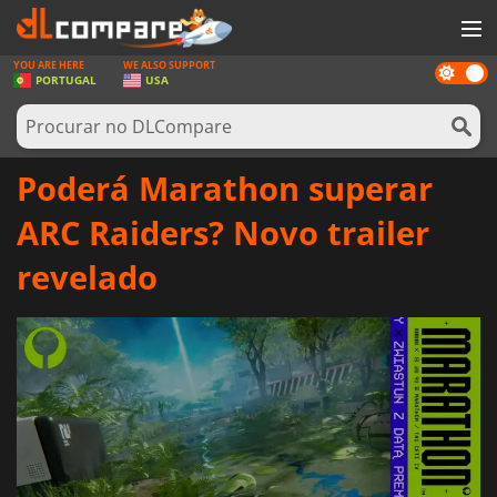
YOU ARE HERE
WE ALSO SUPPORT
Dark
JOGOS
PORTUGAL
USA
mode
GAME CARDS
SOFTWARE
Poderá Marathon superar
REWARDS
ARC Raiders? Novo trailer
HARDWARE
revelado
NOTÍCIAS
ENTRAR OU REGISTAR