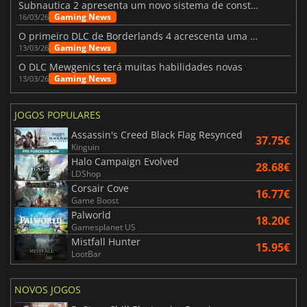
Subnautica 2 apresenta um novo sistema de construção de bases
Gaming News
16/03/26
O primeiro DLC de Borderlands 4 acrescenta uma nova personagem e muito mais
Gaming News
13/03/26
O DLC Mewgenics terá muitas habilidades novas
Gaming News
13/03/26
JOGOS POPULARES
Assassin's Creed Black Flag Resynced
37.75€
Kinguin
Halo Campaign Evolved
28.68€
LDShop
Corsair Cove
16.77€
Game Boost
Palworld
18.20€
Gamesplanet US
Mistfall Hunter
15.95€
LootBar
NOVOS JOGOS