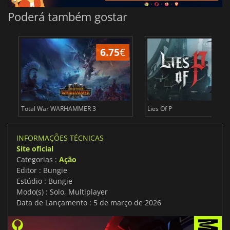
Poderá também gostar
6.75
€
1
Total War WARHAMMER 3
Lies Of P
INFORMAÇÕES TÉCNICAS
Site oficial
Categorias :
Ação
Editor : Bungie
Estúdio : Bungie
Modo(s) : Solo, Multiplayer
Data de Lançamento : 5 de março de 2026