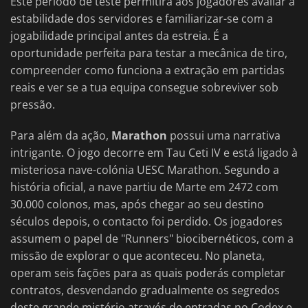
Este período de teste permitirá aos jogadores avaliar a
estabilidade dos servidores e familiarizar-se com a
jogabilidade principal antes da estreia. É a
oportunidade perfeita para testar a mecânica de tiro,
compreender como funciona a extração em partidas
reais e ver se a tua equipa consegue sobreviver sob
pressão.
Para além da ação,
Marathon
possui uma narrativa
intrigante. O jogo decorre em Tau Ceti IV e está ligado à
misteriosa nave-colónia UESC Marathon. Segundo a
história oficial, a nave partiu de Marte em 2472 com
30.000 colonos, mas, após chegar ao seu destino
séculos depois, o contacto foi perdido. Os jogadores
assumem o papel de "Runners" biocibernéticos, com a
missão de explorar o que aconteceu. No planeta,
operam seis fações para as quais poderás completar
contratos, desvendando gradualmente os segredos
deste grande mistério através de entradas no Codex e