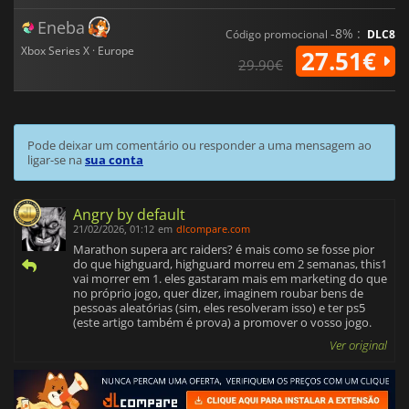
Eneba
-8% :
Código promocional
DLC8
Xbox Series X · Europe
27.51€
29.90€
Pode deixar um comentário ou responder a uma mensagem ao
ligar-se na
sua conta
Angry by default
21/02/2026, 01:12
em
dlcompare.com
Marathon supera arc raiders? é mais como se fosse pior
do que highguard, highguard morreu em 2 semanas, this1
vai morrer em 1. eles gastaram mais em marketing do que
no próprio jogo, quer dizer, imaginem roubar bens de
pessoas aleatórias (sim, eles resolveram isso) e ter ps5
(este artigo também é prova) a promover o vosso jogo.
Ver original