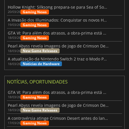
Hollow Knight: Silksong prepara-se para Sea of Sorrow com um patch
Gaming News
20/03/26
A Invasão dos Illuminados: Conquistar os novos Helldivers 2 Atualização!
Gaming News
19/03/26
GTA VI: Para além dos atrasos, a obra-prima está quase a chegar
Gaming News
18/03/26
Pearl Abyss revela imagens de jogo de Crimson Desert para a PS5
New Game Releases
18/03/26
A atualização da Nintendo Switch 2 traz o Modo Portátil aos jogos mais antigos da Switch
Notícias de Hardware
18/03/26
NOTÍCIAS, OPORTUNIDADES
GTA VI: Para além dos atrasos, a obra-prima está quase a chegar
Gaming News
18/03/26
Pearl Abyss revela imagens de jogo de Crimson Desert para a PS5
New Game Releases
18/03/26
A controvérsia atinge Crimson Desert antes do lançamento
Gaming News
17/03/26