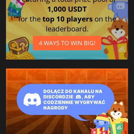
1,000 USDT
for the
top 10 players
on the
leaderboard.
4 WAYS TO WIN BIG!