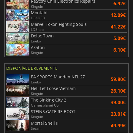
ReStory Chill Electronics Repairs
6.92€
Kinguin
Montabi
12.09€
LOADED
Marvel Tokon Fighting Souls
41.22€
LDShop
Doloc Town
5.09€
Eneba
Akatori
6.10€
Kinguin
DISPONÍVEL BREVEMENTE
EA SPORTS Madden NFL 27
59.80€
Eneba
Hell Let Loose Vietnam
26.10€
Kinguin
The Sinking City 2
39.00€
Gamesplanet US
STEINS;GATE RE BOOT
23.01€
Kinguin
Mortal Shell II
49.99€
Steam