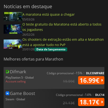
Notícias em destaque
A maratona está quase a chegar
05/03/26
O teste gratuito da Maratona está aberto a todos
os jogadores
26/02/26
Os shooters de extração estão em alta e Marathon
está a apostar tudo no PvP
20/01/26
Data de lançamento
Melhores ofertas para Marathon
Difmark
-15% :
Código promocional
DLCOMPARE
PlayStation 5 · Global
16.99€
19.99€
Account selling
Game Boost
-14% :
Código promocional
DLC14
Steam · Global
18.17€
21.13€