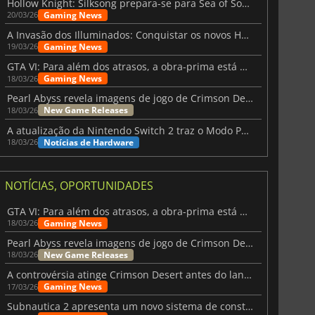
Hollow Knight: Silksong prepara-se para Sea of Sorrow com um patch
Gaming News
20/03/26
A Invasão dos Illuminados: Conquistar os novos Helldivers 2 Atualização!
Gaming News
19/03/26
GTA VI: Para além dos atrasos, a obra-prima está quase a chegar
Gaming News
18/03/26
Pearl Abyss revela imagens de jogo de Crimson Desert para a PS5
New Game Releases
18/03/26
A atualização da Nintendo Switch 2 traz o Modo Portátil aos jogos mais antigos da Switch
Notícias de Hardware
18/03/26
NOTÍCIAS, OPORTUNIDADES
GTA VI: Para além dos atrasos, a obra-prima está quase a chegar
Gaming News
18/03/26
Pearl Abyss revela imagens de jogo de Crimson Desert para a PS5
New Game Releases
18/03/26
A controvérsia atinge Crimson Desert antes do lançamento
Gaming News
17/03/26
Subnautica 2 apresenta um novo sistema de construção de bases