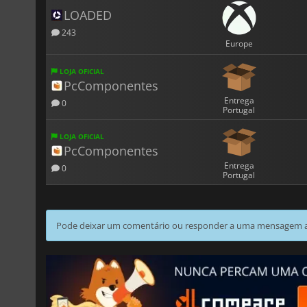
LOADED
243
Europe
LOJA OFICIAL
PcComponentes
Entrega
0
Portugal
LOJA OFICIAL
PcComponentes
Entrega
0
Portugal
Pode deixar um comentário ou responder a uma mensagem ao