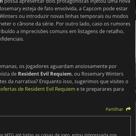
em
possa apresentar dois protagonistas injetou uma nova
osemary esteja de fato envolvida, a Capcom pode estar
a Winters ou introduzir novas linhas temporais ou modos
ter o cânone da série. Por outro lado, caso os rumores
ibuído a imprecisões comuns em listagens de retalho,
fidenciais.
emanas, os jogadores aguardam ansiosamente por
nista de
Resident Evil Requiem
, ou Rosemary Winters
tes da narrativa? Enquanto isso, sugerimos que visites o
ofertas de Resident Evil Requiem
e te preparares para
Partilhar
os MTG até todas as coisas de jogo, estou interessada nos