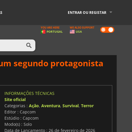
AS
ENTRAR OU REGISTAR
YOU ARE HERE
WE ALSO SUPPORT
Dark
PORTUGAL
USA
mode
 um segundo protagonista
INFORMAÇÕES TÉCNICAS
Site oficial
Categorias :
Ação
,
Aventura
,
Survival
,
Terror
Editor : Capcom
Estúdio : Capcom
Modo(s) : Solo
Data de Lançamento : 26 de fevereiro de 2026