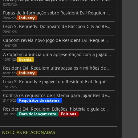
02/03/26
Fugas de informação sobre Resident Evil Requiem provocam uma forte reação de Kamiya
Industry
24/02/26
Leon S. Kennedy: Do novato de Raccoon City ao Requiem Final
20/01/26
Capcom revela novo jogo de Resident Evil Requiem na apresentação de janeiro
16/01/26
A Capcom anuncia uma apresentação com a jogabilidade de Resident Evil Requiem
Events
13/01/26
Resident Evil Requiem ultrapassa os 4 milhões de listas de desejos no Steam
Industry
05/01/26
Leon S. Kennedy é jogável em Resident Evil Requiem
15/12/25
Confira os requisitos de sistema para jogar Residen Evil Requiem no PC
Requisitos do sistema
31/10/25
Resident Evil Requiem: Edições, história e guia completo de lançamento
Data de lançamento
Editions
30/10/25
NOTÍCIAS RELACIONADAS