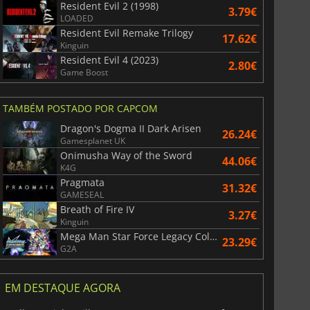
Resident Evil 2 (1998)
3.79€
LOADED
Resident Evil Remake Trilogy
17.62€
Kinguin
Resident Evil 4 (2023)
2.80€
Game Boost
TAMBÉM POSTADO POR CAPCOM
Dragon's Dogma II Dark Arisen
26.24€
Gamesplanet UK
Onimusha Way of the Sword
44.06€
K4G
Pragmata
31.32€
GAMESEAL
Breath of Fire IV
3.27€
Kinguin
Mega Man Star Force Legacy Collection
23.29€
G2A
EM DESTAQUE AGORA