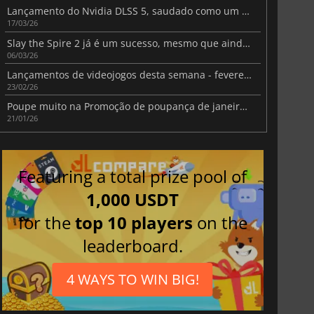
Lançamento do Nvidia DLSS 5, saudado como um "momento GPT" para o futuro dos gráficos
17/03/26
Slay the Spire 2 já é um sucesso, mesmo que ainda esteja em Acesso Antecipado
06/03/26
Lançamentos de videojogos desta semana - fevereiro de 2026 (Semana 9)
23/02/26
Poupe muito na Promoção de poupança de janeiro 2026 da Fanatical com ofertas até 96% de desconto
21/01/26
Featuring a total prize pool of
1,000 USDT
for the
top 10 players
on the
leaderboard.
4 WAYS TO WIN BIG!