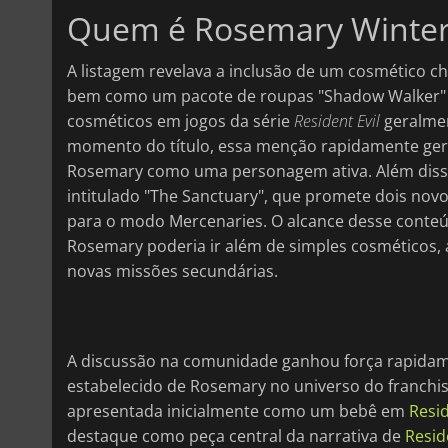
Quem é Rosemary Winter
A listagem revelava a inclusão de um cosmético 
bem como um pacote de roupas "Shadow Walker" c
cosméticos em jogos da série
Resident Evil
geralmen
momento do título, essa menção rapidamente gero
Rosemary como uma personagem ativa. Além diss
intitulado "The Sanctuary", que promete dois novos
para o modo Mercenaries. O alcance desse conteú
Rosemary poderia ir além de simples cosméticos, a
novas missões secundárias.
A discussão na comunidade ganhou força rapidame
estabelecido de Rosemary no universo do franchise
apresentada inicialmente como um bebê em
Resid
destaque como peça central da narrativa de
Reside