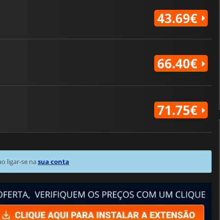
43.69€
66.40€
71.75€
 ligar-se na
sua conta