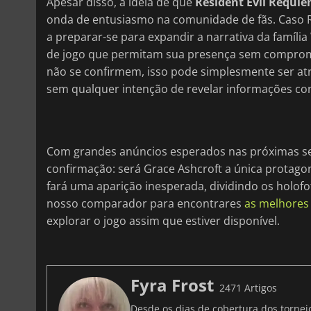
Apesar disso, a ideia de que
Resident Evil Requi
onda de entusiasmo na comunidade de fãs. Caso R
a preparar-se para expandir a narrativa da famíli
de jogo que permitam sua presença sem comprome
não se confirmem, isso pode simplesmente ser atr
sem qualquer intenção de revelar informações con
Com grandes anúncios esperados nas próximas s
confirmação: será Grace Ashcroft a única protago
fará uma aparição inesperada, dividindo os holofo
nosso comparador para encontrares
as melhores 
explorar o jogo assim que estiver disponível.
Fyra Frost
2471 Artigos
Desde os dias de cobertura dos tornei