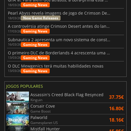
Gaming News
18/03/26
Pearl Abyss revela imagens de jogo de Crimson Desert para a PS5
New Game Releases
18/03/26
A controvérsia atinge Crimson Desert antes do lançamento
Gaming News
17/03/26
Subnautica 2 apresenta um novo sistema de construção de bases
Gaming News
16/03/26
O primeiro DLC de Borderlands 4 acrescenta uma nova personagem e muito mais
Gaming News
13/03/26
O DLC Mewgenics terá muitas habilidades novas
Gaming News
13/03/26
JOGOS POPULARES
Assassin's Creed Black Flag Resynced
37.75€
Kinguin
Corsair Cove
16.80€
Game Boost
Palworld
18.16€
Gamesplanet US
Mistfall Hunter