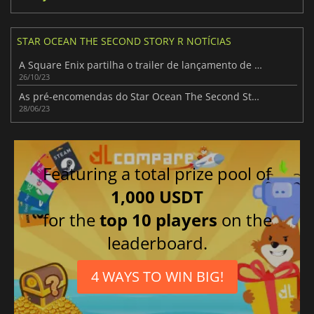
STAR OCEAN THE SECOND STORY R NOTÍCIAS
A Square Enix partilha o trailer de lançamento de Star Ocean The Second Story R
26/10/23
As pré-encomendas do Star Ocean The Second Story R estão online
28/06/23
Featuring a total prize pool of
1,000 USDT
for the
top 10 players
on the
leaderboard.
4 WAYS TO WIN BIG!