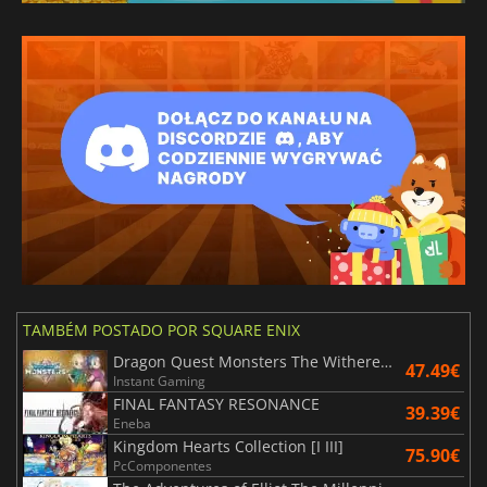
TAMBÉM POSTADO POR SQUARE ENIX
Dragon Quest Monsters The Withered World
47.49€
Instant Gaming
FINAL FANTASY RESONANCE
39.39€
Eneba
Kingdom Hearts Collection [I III]
75.90€
PcComponentes