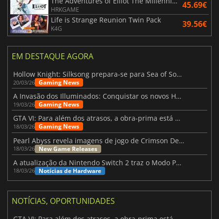
The Adventures of Elliot The Millennium Tales
45.69€
HRKGAME
Life is Strange Reunion Twin Pack
39.56€
K4G
EM DESTAQUE AGORA
Hollow Knight: Silksong prepara-se para Sea of Sorrow com um patch
Gaming News
20/03/26
A Invasão dos Illuminados: Conquistar os novos Helldivers 2 Atualização!
Gaming News
19/03/26
GTA VI: Para além dos atrasos, a obra-prima está quase a chegar
Gaming News
18/03/26
Pearl Abyss revela imagens de jogo de Crimson Desert para a PS5
New Game Releases
18/03/26
A atualização da Nintendo Switch 2 traz o Modo Portátil aos jogos mais antigos da Switch
Notícias de Hardware
18/03/26
NOTÍCIAS, OPORTUNIDADES
GTA VI: Para além dos atrasos, a obra-prima está quase a chegar