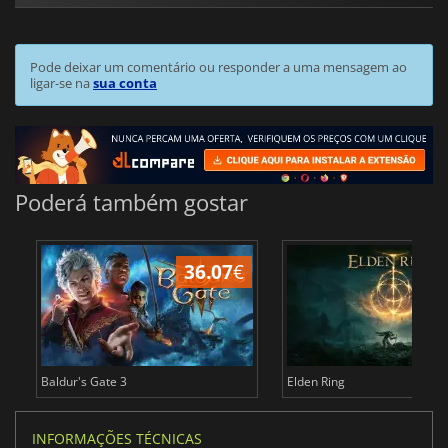
Pode deixar um comentário ou responder a uma mensagem ao
ligar-se na
sua conta
Poderá também gostar
36.07
€
4
Baldur's Gate 3
Elden Ring
INFORMAÇÕES TÉCNICAS