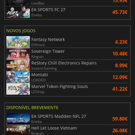
15.95€
LootBar
EA SPORTS FC 27
45.73€
Eneba
NOVOS JOGOS
Fantasy Network
4.23€
Difmark
Sovereign Tower
10.48€
Kinguin
ReStory Chill Electronics Repairs
8.99€
Instant Gaming
Montabi
12.09€
LOADED
Marvel Tokon Fighting Souls
41.22€
LDShop
DISPONÍVEL BREVEMENTE
EA SPORTS Madden NFL 27
59.80€
Eneba
Hell Let Loose Vietnam
26.08€
Kinguin