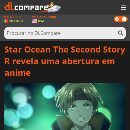
YOU ARE HERE
WE ALSO SUPPORT
Dark
JOGOS
PORTUGAL
USA
mode
GAME CARDS
SOFTWARE
Star Ocean The Second Story
REWARDS
R revela uma abertura em
HARDWARE
anime
NOTÍCIAS
ENTRAR OU REGISTAR