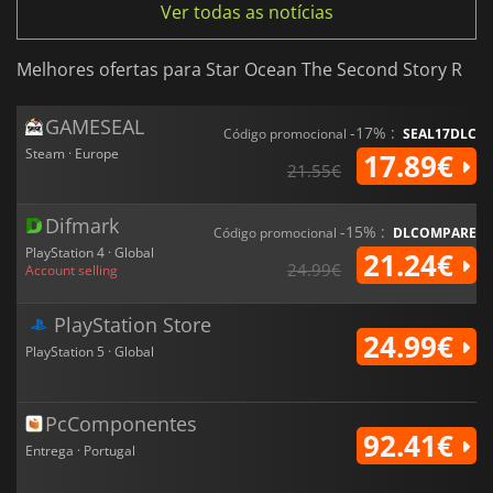
Ver todas as notícias
Melhores ofertas para Star Ocean The Second Story R
GAMESEAL
-17% :
Código promocional
SEAL17DLC
Steam · Europe
17.89€
21.55€
Difmark
-15% :
Código promocional
DLCOMPARE
PlayStation 4 · Global
21.24€
24.99€
Account selling
PlayStation Store
24.99€
PlayStation 5 · Global
PcComponentes
92.41€
Entrega · Portugal