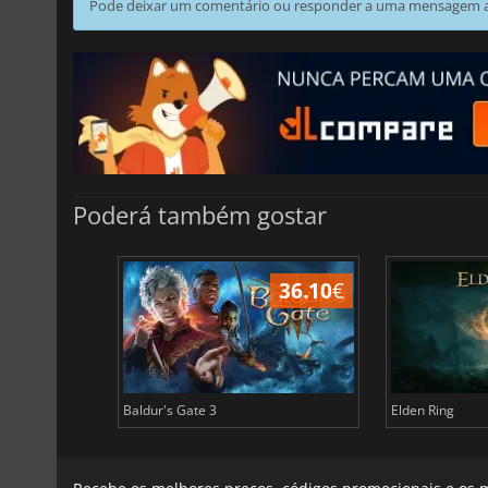
Pode deixar um comentário ou responder a uma mensagem ao
Poderá também gostar
45.02
€
36.10
€
Baldur's Gate 3
Elden Ring