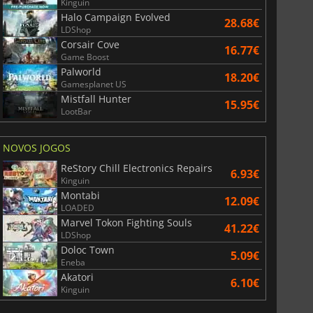
Kinguin
Halo Campaign Evolved
28.68€
LDShop
Corsair Cove
16.77€
Game Boost
Palworld
18.20€
Gamesplanet US
Mistfall Hunter
15.95€
LootBar
NOVOS JOGOS
ReStory Chill Electronics Repairs
6.93€
Kinguin
Montabi
12.09€
LOADED
Marvel Tokon Fighting Souls
41.22€
LDShop
Doloc Town
5.09€
Eneba
Akatori
6.10€
Kinguin