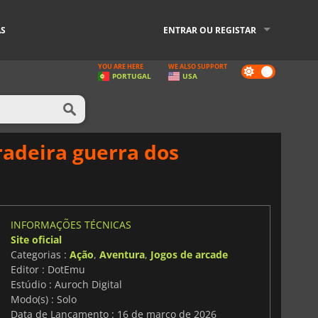
AS
ENTRAR OU REGISTAR
YOU ARE HERE
WE ALSO SUPPORT
Dark
PORTUGAL
USA
mode
radeira guerra dos
INFORMAÇÕES TÉCNICAS
Site oficial
Categorias :
Ação
,
Aventura
,
Jogos de arcade
Editor : DotEmu
Estúdio : Auroch Digital
Modo(s) : Solo
Data de Lançamento : 16 de março de 2026