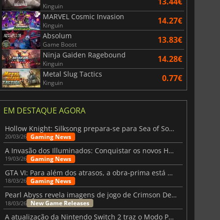
13.44€
Kinguin
MARVEL Cosmic Invasion
14.27€
Kinguin
Absolum
13.83€
Game Boost
Ninja Gaiden Ragebound
14.28€
Kinguin
Metal Slug Tactics
0.77€
Kinguin
EM DESTAQUE AGORA
Hollow Knight: Silksong prepara-se para Sea of Sorrow com um patch
Gaming News
20/03/26
A Invasão dos Illuminados: Conquistar os novos Helldivers 2 Atualização!
Gaming News
19/03/26
GTA VI: Para além dos atrasos, a obra-prima está quase a chegar
Gaming News
18/03/26
Pearl Abyss revela imagens de jogo de Crimson Desert para a PS5
New Game Releases
18/03/26
A atualização da Nintendo Switch 2 traz o Modo Portátil aos jogos mais antigos da Switch