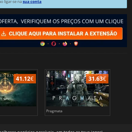
 ligar-se na
sua conta
41.12
€
31.63
€
Pragmata
Total 