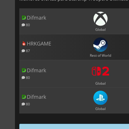
Difmark
80
Global
HRKGAME
87
Rest of World
Difmark
80
Global
Difmark
80
Global