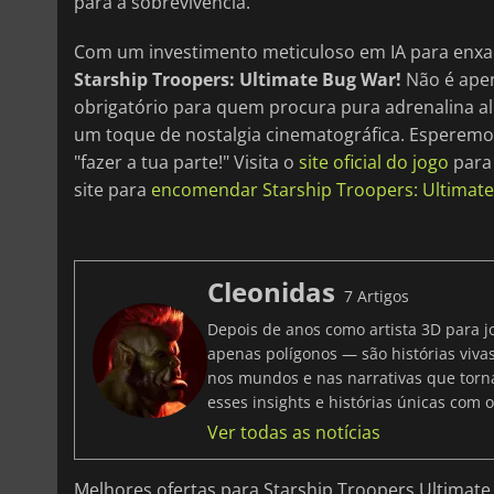
para a sobrevivência.
Com um investimento meticuloso em IA para enxam
Starship Troopers: Ultimate Bug War!
Não é apen
obrigatório para quem procura pura adrenalina a
um toque de nostalgia cinematográfica. Esperemo
"fazer a tua parte!" Visita o
site oficial do jogo
para 
site para
encomendar Starship Troopers: Ultimate
Cleonidas
7 Artigos
Depois de anos como artista 3D para j
apenas polígonos — são histórias viv
nos mundos e nas narrativas que torna
esses insights e histórias únicas com 
Ver todas as notícias
Melhores ofertas para Starship Troopers Ultimate