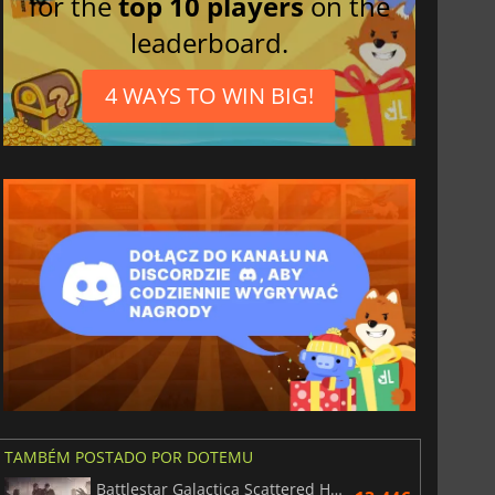
for the
top 10 players
on the
leaderboard.
4 WAYS TO WIN BIG!
TAMBÉM POSTADO POR DOTEMU
Battlestar Galactica Scattered Hopes