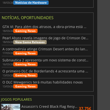
Notícias de Hardware
18/03/26
NOTÍCIAS, OPORTUNIDADES
GTA VI: Para além dos atrasos, a obra-prima está quase a chegar
Gaming News
18/03/26
Pearl Abyss revela imagens de jogo de Crimson Desert para a PS5
New Game Releases
18/03/26
A controvérsia atinge Crimson Desert antes do lançamento
Gaming News
17/03/26
Subnautica 2 apresenta um novo sistema de construção de bases
Gaming News
16/03/26
O primeiro DLC de Borderlands 4 acrescenta uma nova personagem e muito mais
Gaming News
13/03/26
O DLC Mewgenics terá muitas habilidades novas
Gaming News
13/03/26
JOGOS POPULARES
Assassin's Creed Black Flag Resynced
37.75€