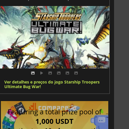
Ver detalhes e preços do jogo Starship Troopers
Ultimate Bug War!
Featuring a total prize pool of
1,000 USDT