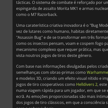
tácticas. O sistema de combate é reforçado por um
espingarda de assalto Morita MK1 e armas nuclear
como o M7 Razorback.
Uma caraterística criativa inovadora é o "Bug Mo
vez de lutares como humano, habitas diretamente
"Assassin Bug" e de se transformar em três forma
como os insectos pensam, voam e cospem fogo par
mecanismo complexo que requer prática, mas que
vista noutros jogos de tiros deste género.
Com base nas informações divulgadas pelos criador
semelhanças com obras-primas como
Warhammer 
e modelos 3D, criando um efeito visual nítido 
jogos de tiro cooperativos como
Helldivers 2
, est
numa viagem rápida para um jogador, em que se 
ecrã. As emoções proporcionadas são mais íntimas
dos jogos de tiro clássicos, em que a consciência 