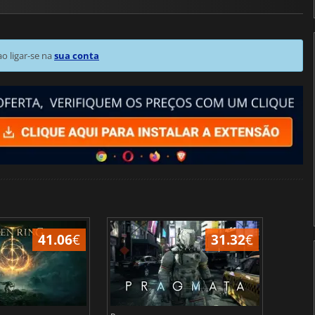
 ligar-se na
sua conta
41.06
€
31.32
€