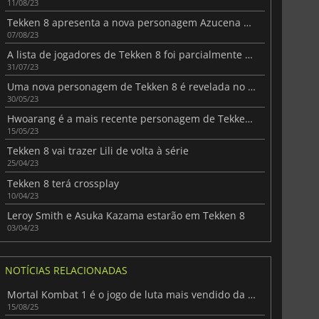
11/08/23
Tekken 8 apresenta a nova personagem Azucena e o regresso de Raven
07/08/23
A lista de jogadores de Tekken 8 foi parcialmente divulgada
31/07/23
Uma nova personagem de Tekken 8 é revelada no meio da controvérsia
30/05/23
Hwoarang é a mais recente personagem de Tekken 8
15/05/23
Tekken 8 vai trazer Lili de volta à série
25/04/23
Tekken 8 terá crossplay
10/04/23
Leroy Smith e Asuka Kazama estarão em Tekken 8
03/04/23
NOTÍCIAS RELACIONADAS
Mortal Kombat 1 é o jogo de luta mais vendido da atual geração
15/08/25