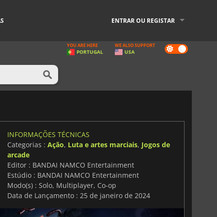
AS
ENTRAR OU REGISTAR
YOU ARE HERE
WE ALSO SUPPORT
Dark
PORTUGAL
USA
mode
INFORMAÇÕES TÉCNICAS
Categorias :
Ação
,
Luta e artes marciais
,
Jogos de
arcade
Editor : BANDAI NAMCO Entertainment
Estúdio : BANDAI NAMCO Entertainment
Modo(s) : Solo, Multiplayer, Co-op
Data de Lançamento : 25 de janeiro de 2024