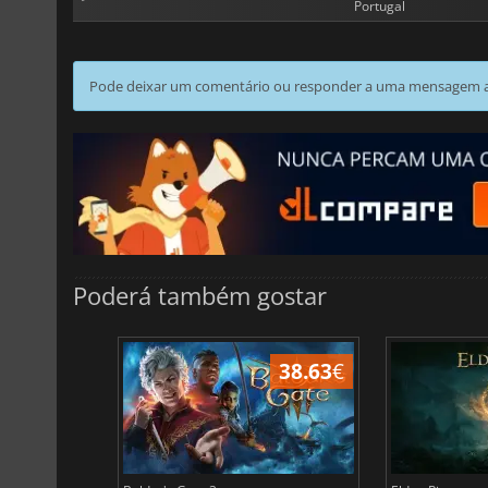
Portugal
Pode deixar um comentário ou responder a uma mensagem ao
Poderá também gostar
43.96
€
38.63
€