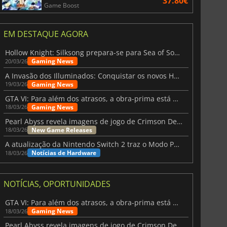
37.80€
Game Boost
EM DESTAQUE AGORA
Hollow Knight: Silksong prepara-se para Sea of Sorrow com um patch
Gaming News
20/03/26
A Invasão dos Illuminados: Conquistar os novos Helldivers 2 Atualização!
Gaming News
19/03/26
GTA VI: Para além dos atrasos, a obra-prima está quase a chegar
Gaming News
18/03/26
Pearl Abyss revela imagens de jogo de Crimson Desert para a PS5
New Game Releases
18/03/26
A atualização da Nintendo Switch 2 traz o Modo Portátil aos jogos mais antigos da Switch
Notícias de Hardware
18/03/26
6.75
€
15.48
€
NOTÍCIAS, OPORTUNIDADES
GTA VI: Para além dos atrasos, a obra-prima está quase a chegar
Gaming News
18/03/26
Pearl Abyss revela imagens de jogo de Crimson Desert para a PS5