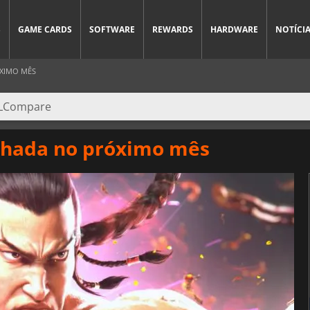
S
GAME CARDS
SOFTWARE
REWARDS
HARDWARE
NOTÍCI
ÓXIMO MÊS
chada no próximo mês