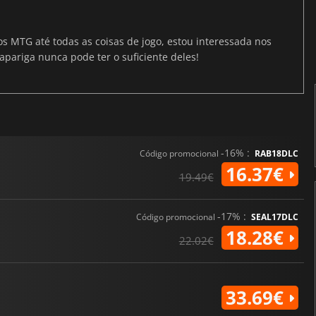
os MTG até todas as coisas de jogo, estou interessada nos
apariga nunca pode ter o suficiente deles!
-16% :
Código promocional
RAB18DLC
16.37€
19.49€
-17% :
Código promocional
SEAL17DLC
18.28€
22.02€
33.69€