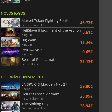
Eneba
NOVOS JOGOS
Marvel Tokon Fighting Souls
46.73€
Gamesplanet US
HellSlave II Judgment of the Archon
5.61€
Kinguin
Big Walk
11.34€
Kinguin
Retrowave 2
0.65€
Kinguin
Beast of Reincarnation
31.13€
Game Boost
DISPONÍVEL BREVEMENTE
EA SPORTS Madden NFL 27
59.80€
Eneba
Hell Let Loose Vietnam
28.99€
Instant Gaming
The Sinking City 2
38.94€
Gamesplanet US