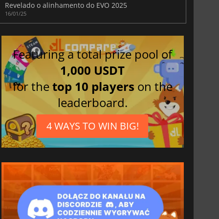
Revelado o alinhamento do EVO 2025
16/01/25
Featuring a total prize pool of
1,000 USDT
for the
top 10 players
on the
leaderboard.
4 WAYS TO WIN BIG!