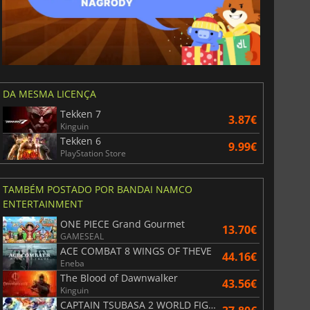
DA MESMA LICENÇA
Tekken 7
3.87€
Kinguin
Tekken 6
9.99€
PlayStation Store
TAMBÉM POSTADO POR BANDAI NAMCO
ENTERTAINMENT
ONE PIECE Grand Gourmet
13.70€
GAMESEAL
ACE COMBAT 8 WINGS OF THEVE
44.16€
Eneba
The Blood of Dawnwalker
43.56€
Kinguin
CAPTAIN TSUBASA 2 WORLD FIGHTERS