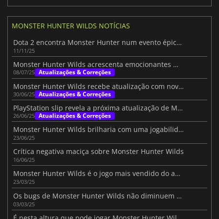
MONSTER HUNTER WILDS NOTÍCIAS
Dota 2 encontra Monster Hunter num evento épico de cruzamento
11/11/25
Monster Hunter Wilds acrescenta emocionantes missões limitadas no tempo
Atualizações & Correções
08/07/25
Monster Hunter Wilds recebe atualização com novos monstros e funcionalidades
Atualizações & Correções
30/06/25
PlayStation slip revela a próxima atualização de Monster Hunter Wilds
Atualizações & Correções
26/06/25
Monster Hunter Wilds brilharia com uma jogabilidade melhorada
23/06/25
Crítica negativa maciça sobre Monster Hunter Wilds
16/06/25
Monster Hunter Wilds é o jogo mais vendido do ano até à data
23/03/25
Os bugs de Monster Hunter Wilds não diminuem o seu sucesso
03/03/25
É nesta altura que pode jogar Monster Hunter Wilds