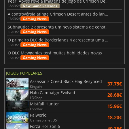
Pearl Abyss revela imagens de jogo de Crimson Desert para a PS5
New Game Releases
18/03/26
A controvérsia atinge Crimson Desert antes do lançamento
Gaming News
17/03/26
Subnautica 2 apresenta um novo sistema de construção de bases
Gaming News
16/03/26
O primeiro DLC de Borderlands 4 acrescenta uma nova personagem e muito mais
Gaming News
13/03/26
O DLC Mewgenics terá muitas habilidades novas
Gaming News
13/03/26
JOGOS POPULARES
Assassin's Creed Black Flag Resynced
37.75€
Kinguin
Halo Campaign Evolved
28.68€
LDShop
Mistfall Hunter
15.96€
LootBar
Palworld
18.20€
Gamesplanet US
Forza Horizon 6
40.35€