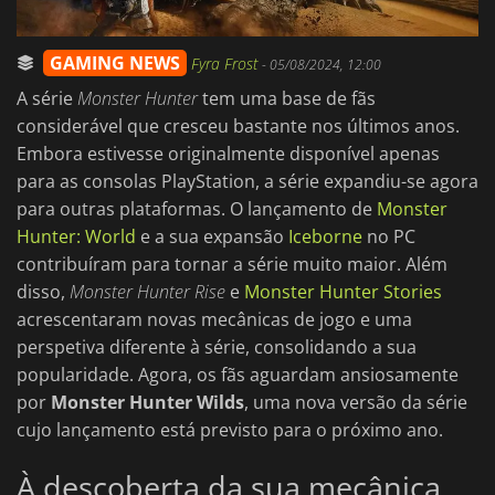
GAMING NEWS
Fyra Frost
-
05/08/2024, 12:00
A série
Monster Hunter
tem uma base de fãs
considerável que cresceu bastante nos últimos anos.
Embora estivesse originalmente disponível apenas
para as consolas PlayStation, a série expandiu-se agora
para outras plataformas. O lançamento de
Monster
Hunter: World
e a sua expansão
Iceborne
no PC
contribuíram para tornar a série muito maior. Além
disso,
Monster Hunter Rise
e
Monster Hunter Stories
acrescentaram novas mecânicas de jogo e uma
perspetiva diferente à série, consolidando a sua
popularidade. Agora, os fãs aguardam ansiosamente
por
Monster Hunter Wilds
, uma nova versão da série
cujo lançamento está previsto para o próximo ano.
À descoberta da sua mecânica