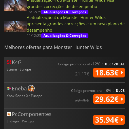
A atualização 4 do Monster Hunter Wilds visa
grandes correcções de desempenho
16/12/25
Atualizações & Correções
A atualização 4 do Monster Hunter Wilds
apresenta grandes correcções e um novo plano de
desempenho
11/12/25
Atualizações & Correções
Melhores ofertas para Monster Hunter Wilds
K4G
-12% :
Código promocional
DLC12DEAL
Steam · Europe
18.63€
21.17€
Eneba
-8% :
Código promocional
DLC8
Xbox Series X · Europe
29.62€
32.20€
PcComponentes
35.94€
Entrega · Portugal