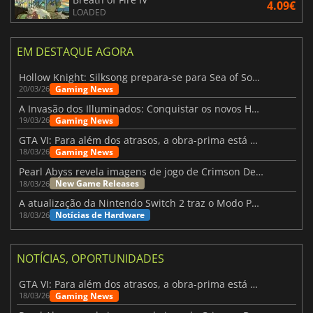
4.09€
LOADED
EM DESTAQUE AGORA
Hollow Knight: Silksong prepara-se para Sea of Sorrow com um patch
Gaming News
20/03/26
A Invasão dos Illuminados: Conquistar os novos Helldivers 2 Atualização!
Gaming News
19/03/26
GTA VI: Para além dos atrasos, a obra-prima está quase a chegar
Gaming News
18/03/26
Pearl Abyss revela imagens de jogo de Crimson Desert para a PS5
New Game Releases
18/03/26
A atualização da Nintendo Switch 2 traz o Modo Portátil aos jogos mais antigos da Switch
Notícias de Hardware
18/03/26
NOTÍCIAS, OPORTUNIDADES
GTA VI: Para além dos atrasos, a obra-prima está quase a chegar
Gaming News
18/03/26