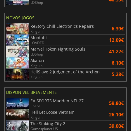
LDShop
NOVOS JOGOS
ReStory Chill Electronics Repairs
6.39€
Kinguin
Montabi
12.09€
LOADED
Marvel Tokon Fighting Souls
41.22€
LDShop
Akatori
6.10€
Kinguin
HellSlave 2 Judgment of the Archon
5.28€
Kinguin
DISPONÍVEL BREVEMENTE
EA SPORTS Madden NFL 27
59.80€
Eneba
Hell Let Loose Vietnam
26.10€
Kinguin
The Sinking City 2
39.00€
Gamesplanet US