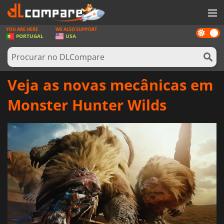
YOU ARE HERE
WE ALSO SUPPORT
Dark
JOGOS
PORTUGAL
USA
mode
GAME CARDS
SOFTWARE
Veja as novas mecânicas em
REWARDS
Monster Hunter Wilds
HARDWARE
NOTÍCIAS
ENTRAR OU REGISTAR