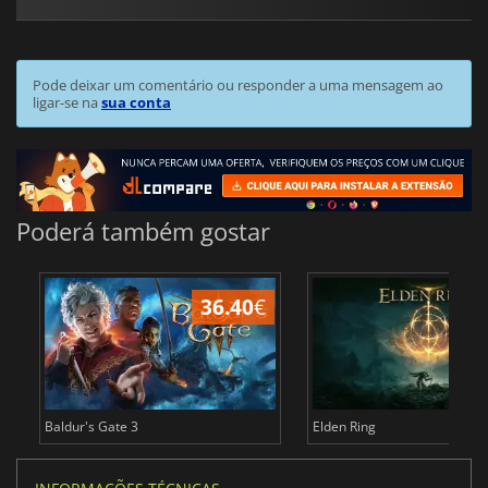
Pode deixar um comentário ou responder a uma mensagem ao
ligar-se na
sua conta
Poderá também gostar
36.40
€
4
Baldur's Gate 3
Elden Ring