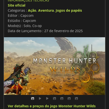
INFORMAÇÕES TÉCNICAS
Site oficial
Categorias :
Ação
,
Aventura
,
Jogos de papéis
Editor : Capcom
Estúdio : Capcom
Modo(s) : Solo, Co-op
Data de Lançamento : 27 de fevereiro de 2025
Ver detalhes e preços do jogo Monster Hunter Wilds