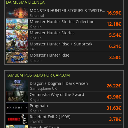
DA MESMA LICENÇA
MONSTER HUNTER STORIES 3 TWISTED REFLECTION
16.99€
Fanatical
Monster Hunter Stories Collection
12.18€
Kinguin
Monster Hunter Stories
5.54€
Kinguin
Monster Hunter Rise + Sunbreak
6.31€
K4G
Monster Hunter Rise
3.50€
Kinguin
TAMBÉM POSTADO POR CAPCOM
Dragon's Dogma II Dark Arisen
26.22€
Gamesplanet UK
Onimusha Way of the Sword
43.96€
Kinguin
Pragmata
31.63€
Kinguin
Resident Evil 2 (1998)
3.79€
LOADED
Breath of Fire IV