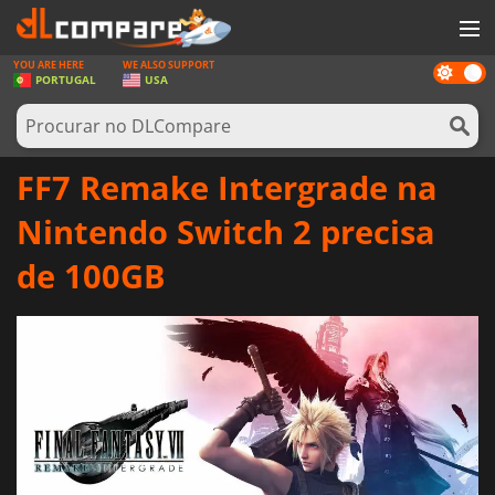
YOU ARE HERE
WE ALSO SUPPORT
Dark
JOGOS
PORTUGAL
USA
mode
GAME CARDS
SOFTWARE
FF7 Remake Intergrade na
REWARDS
Nintendo Switch 2 precisa
HARDWARE
de 100GB
NOTÍCIAS
ENTRAR OU REGISTAR