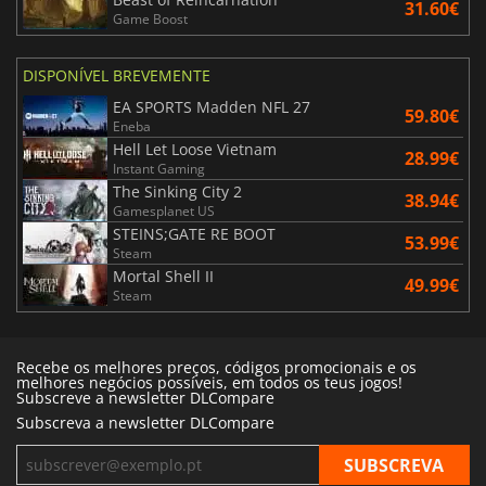
31.60€
Game Boost
DISPONÍVEL BREVEMENTE
EA SPORTS Madden NFL 27
59.80€
Eneba
Hell Let Loose Vietnam
28.99€
Instant Gaming
The Sinking City 2
38.94€
Gamesplanet US
STEINS;GATE RE BOOT
53.99€
Steam
Mortal Shell II
49.99€
Steam
Recebe os melhores preços, códigos promocionais e os
melhores negócios possíveis, em todos os teus jogos!
Subscreve a newsletter DLCompare
Subscreva a newsletter DLCompare