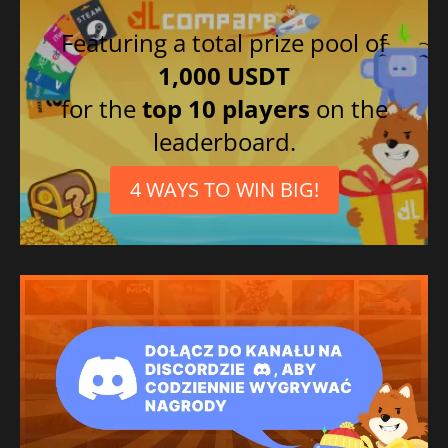
Featuring a total prize pool of
1,000 USDT
for the
top 10 players
on the
leaderboard.
4 WAYS TO WIN BIG!