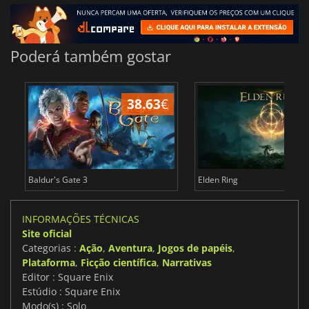
Poderá também gostar
38.63
€
4
Baldur's Gate 3
Elden Ring
INFORMAÇÕES TÉCNICAS
Site oficial
Categorias :
Ação
,
Aventura
,
Jogos de papéis
,
Plataforma
,
Ficção científica
,
Narrativas
Editor : Square Enix
Estúdio : Square Enix
Modo(s) : Solo