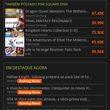
TAMBÉM POSTADO POR SQUARE ENIX
Dragon Quest Monsters The Withered World
47.49€
Instant Gaming
FINAL FANTASY RESONANCE
39.99€
Instant Gaming
Kingdom Hearts Collection [I III]
75.90€
PcComponentes
The Adventures of Elliot The Millennium Tales
45.69€
HRKGAME
Life is Strange Reunion Twin Pack
39.56€
K4G
EM DESTAQUE AGORA
Hollow Knight: Silksong prepara-se para Sea of Sorrow com um patch
Gaming News
20/03/26
A Invasão dos Illuminados: Conquistar os novos Helldivers 2 Atualização!
Gaming News
19/03/26
GTA VI: Para além dos atrasos, a obra-prima está quase a chegar
Gaming News
18/03/26