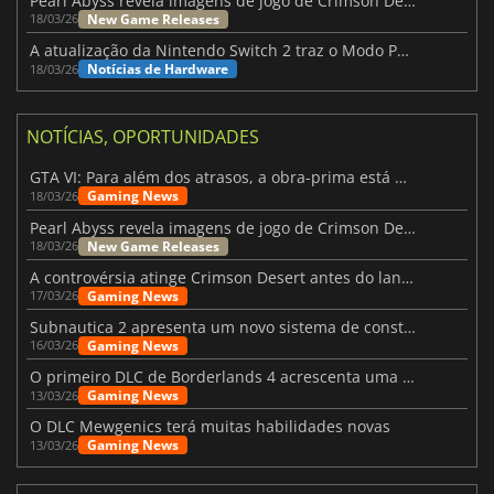
Pearl Abyss revela imagens de jogo de Crimson Desert para a PS5
New Game Releases
18/03/26
A atualização da Nintendo Switch 2 traz o Modo Portátil aos jogos mais antigos da Switch
Notícias de Hardware
18/03/26
NOTÍCIAS, OPORTUNIDADES
GTA VI: Para além dos atrasos, a obra-prima está quase a chegar
Gaming News
18/03/26
Pearl Abyss revela imagens de jogo de Crimson Desert para a PS5
New Game Releases
18/03/26
A controvérsia atinge Crimson Desert antes do lançamento
Gaming News
17/03/26
Subnautica 2 apresenta um novo sistema de construção de bases
Gaming News
16/03/26
O primeiro DLC de Borderlands 4 acrescenta uma nova personagem e muito mais
Gaming News
13/03/26
O DLC Mewgenics terá muitas habilidades novas
Gaming News
13/03/26