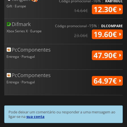
-16% :
Código promocional
RAB18DLC
Gift · Europe
12.30€
14.64€
Difmark
-15% :
Código promocional
DLCOMPARE
Xbox Series X · Europe
19.60€
23.06€
PcComponentes
47.90€
Entrega · Portugal
PcComponentes
64.97€
Entrega · Portugal
Pode deixar um comentário ou responder a uma mensagem ao
ligar-se na
sua conta