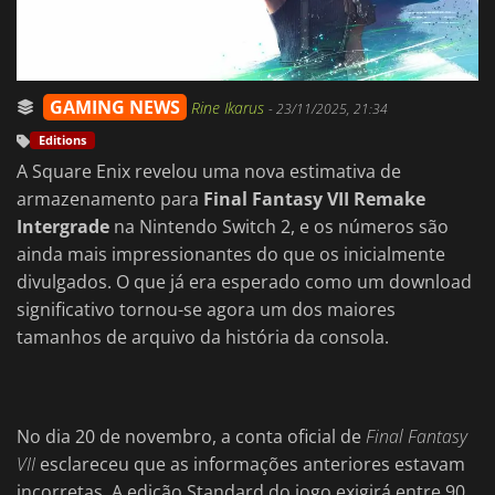
GAMING NEWS
Rine Ikarus
-
23/11/2025, 21:34
Editions
A Square Enix revelou uma nova estimativa de
armazenamento para
Final Fantasy VII Remake
Intergrade
na Nintendo Switch 2, e os números são
ainda mais impressionantes do que os inicialmente
divulgados. O que já era esperado como um download
significativo tornou-se agora um dos maiores
tamanhos de arquivo da história da consola.
No dia 20 de novembro, a conta oficial de
Final Fantasy
VII
esclareceu que as informações anteriores estavam
incorretas. A edição Standard do jogo exigirá entre 90