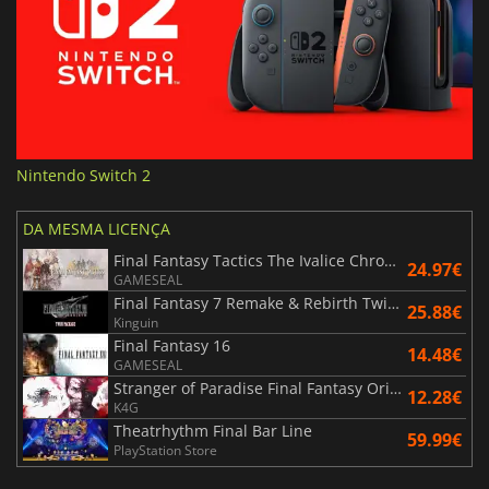
Nintendo Switch 2
DA MESMA LICENÇA
Final Fantasy Tactics The Ivalice Chronicles
24.97€
GAMESEAL
Final Fantasy 7 Remake & Rebirth Twin Pack
25.88€
Kinguin
Final Fantasy 16
14.48€
GAMESEAL
Stranger of Paradise Final Fantasy Origin
12.28€
K4G
Theatrhythm Final Bar Line
59.99€
PlayStation Store