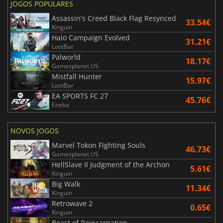
JOGOS POPULARES
Assassin's Creed Black Flag Resynced
33.54€
Kinguin
Halo Campaign Evolved
31.21€
LootBar
Palworld
18.17€
Gamesplanet US
Mistfall Hunter
15.97€
LootBar
EA SPORTS FC 27
45.76€
Eneba
NOVOS JOGOS
Marvel Tokon Fighting Souls
46.73€
Gamesplanet US
HellSlave II Judgment of the Archon
5.61€
Kinguin
Big Walk
11.34€
Kinguin
Retrowave 2
0.65€
Kinguin
Beast of Reincarnation