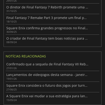
29/01/26
O diretor de Final Fantasy 7 Rebirth promete uma versão de alta qualidade para a Switch 2
31/10/25
Final Fantasy 7 Remake Part 3 promete um final perfeito para todos os fãs
18/10/25
Square Enix confirma grandes progressos no Final Fantasy 7 Remake Part 3
30/09/25
O criador de Final Fantasy tem boas notícias para a Xbox
08/09/24
NOTÍCIAS RELACIONADAS
Confirmado que a sequela de Final Fantasy VII Rebirth utilizará o Unreal Engine 4
27/01/26
Lançamentos de videojogos desta semana - janeiro de 2026 (Semana 4)
19/01/26
Square Enix considera o futuro dos jogos por turnos após o sucesso de Clair Obscur
27/06/25
A Square Enix vai mudar a sua estratégia para lançamentos multiplataformas
15/05/24