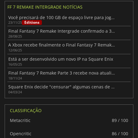
FF 7 REMAKE INTERGRADE NOTÍCIAS
Você precisará de 100 GB de espaço livre para jogar FF7 Remake Intergrade no Switch 2
Editions
23/11/25
Final Fantasy 7 Remake Intergrade confirmado a 30 FPS na Switch 2
28/08/25
A Xbox recebe finalmente o Final Fantasy 7 Remake Intergrade
12/06/25
Está a ser desenvolvido um novo IP na Square Enix
16/05/25
Final Fantasy 7 Remake Parte 3 recebe nova atualização de desenvolvimento
18/11/24
Square Enix decide "censurar" algumas cenas de Final Fantasy VII Remake
04/03/24
CLASSIFICAÇÃO
Metacritic
89 / 100
Opencritic
86 / 100