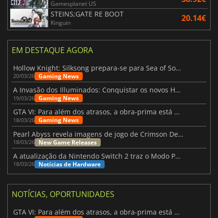
Gamesplanet US
STEINS;GATE RE BOOT
20.14€
Kinguin
EM DESTAQUE AGORA
Hollow Knight: Silksong prepara-se para Sea of Sorrow com um patch
Gaming News
20/03/26
A Invasão dos Illuminados: Conquistar os novos Helldivers 2 Atualização!
Gaming News
19/03/26
GTA VI: Para além dos atrasos, a obra-prima está quase a chegar
Gaming News
18/03/26
Pearl Abyss revela imagens de jogo de Crimson Desert para a PS5
New Game Releases
18/03/26
A atualização da Nintendo Switch 2 traz o Modo Portátil aos jogos mais antigos da Switch
Notícias de Hardware
18/03/26
NOTÍCIAS, OPORTUNIDADES
GTA VI: Para além dos atrasos, a obra-prima está quase a chegar