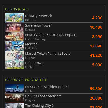
NOVOS JOGOS
Fantasy Network
4.23€
Difmark
Sovereign Tower
10.48€
Kinguin
ReStory Chill Electronics Repairs
8.99€
Instant Gaming
Montabi
12.09€
LOADED
Marvel Tokon Fighting Souls
41.22€
LDShop
Doloc Town
5.09€
Eneba
DISPONÍVEL BREVEMENTE
EA SPORTS Madden NFL 27
59.80€
Eneba
Hell Let Loose Vietnam
26.08€
Kinguin
The Sinking City 2
38.92€