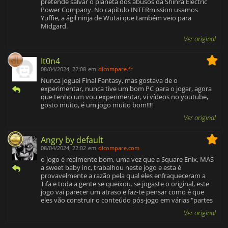
pretende salvar o planeta dos abusos da Shinra Electric
Power Company. No capítulo INTERmission usamos
Yuffie, a ágil ninja de Wutai que também veio para
Midgard.
Ver original
It0n4
08/04/2024, 22:08
em
dlcompare.fr
Nunca joguei Final Fantasy, mas gostava de o
experimentar, nunca tive um bom PC para o jogar, agora
que tenho um vou experimentar, vi vídeos no youtube,
gosto muito, é um jogo muito bom!!!!
Ver original
Angry by default
08/04/2024, 22:02
em
dlcompare.com
o jogo é realmente bom, uma vez que a Square Enix, MAS
a sweet baby inc, trabalhou neste jogo e esta é
provavelmente a razão pela qual eles enfraqueceram a
Tifa e toda a gente se queixou. se jogaste o original, este
jogo vai parecer um atraso e faz-te pensar como é que
eles vão construir o conteúdo pós-jogo em várias "partes
Ver original