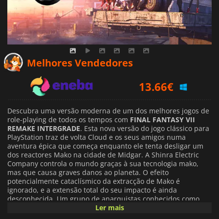
11.63
€
Melhores Vendedores
13.66
€
55.09
€
Descubra uma versão moderna de um dos melhores jogos de
role-playing de todos os tempos com
FINAL FANTASY VII
REMAKE INTERGRADE
. Esta nova versão do jogo clássico para
PlayStation traz de volta Cloud e os seus amigos numa
aventura épica que começa enquanto ele tenta desligar um
dos reactores Mako na cidade de Midgar. A Shinra Electric
Company controla o mundo graças à sua tecnologia mako,
mas que causa graves danos ao planeta. O efeito
potencialmente cataclísmico da extracção de Mako é
ignorado, e a extensão total do seu impacto é ainda
desconhecida. Um grupo de anarquistas conhecidos como
Avalanche está a tentar deter a Shinra a todo o custo. Você é
Ler mais
Cloud, um antigo soldado transformado em mercenário que