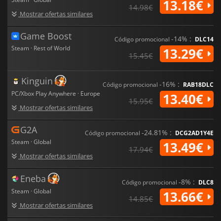
13.18€
14.98€
Mostrar ofertas similares
Game Boost
-14% :
Código promocional
DLC14
Steam · Rest of World
13.29€
15.45€
Kinguin
-16% :
Código promocional
RAB18DLC
PC/Xbox Play Anywhere · Europe
13.40€
15.95€
Mostrar ofertas similares
G2A
-24.81% :
Código promocional
DCG2AD1Y4E
Steam · Global
13.49€
17.94€
Mostrar ofertas similares
Eneba
-8% :
Código promocional
DLC8
Steam · Global
13.66€
14.85€
Mostrar ofertas similares