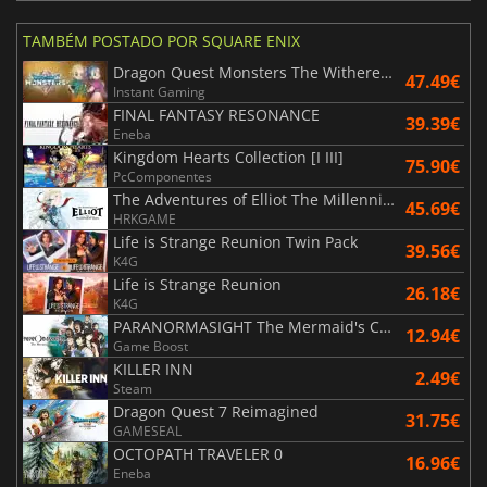
TAMBÉM POSTADO POR SQUARE ENIX
Dragon Quest Monsters The Withered World
47.49€
Instant Gaming
FINAL FANTASY RESONANCE
39.39€
Eneba
Kingdom Hearts Collection [I III]
75.90€
PcComponentes
The Adventures of Elliot The Millennium Tales
45.69€
HRKGAME
Life is Strange Reunion Twin Pack
39.56€
K4G
Life is Strange Reunion
26.18€
K4G
PARANORMASIGHT The Mermaid's Curse
12.94€
Game Boost
KILLER INN
2.49€
Steam
Dragon Quest 7 Reimagined
31.75€
GAMESEAL
OCTOPATH TRAVELER 0
16.96€
Eneba