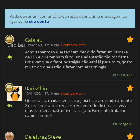
Pode deixar um comentário ou responder a uma mensagem ao
ligar-se na
sua conta
Cabilau
10/04/2024, 17:18
em
dlcompare.com
Acho espantoso que tenham decidido fazer um remake
de FF7 e que tenham feito uma adaptação tão moderna.
Uma vez que o fator nostalgia não está lá para mim, gosto
muito do que estão a fazer com esta trilogia
Ver original
Baris4hin
10/04/2024, 17:10
em
dlcompare.com
Quando era mais novo, conseguia ficar acordado durante
2 dias sem dormir e via este vídeo todo de uma só vez,
mas isso seria bastante difícil agora. Excelente trabalho,
como sempre!
Ver original
Delettrez Steve