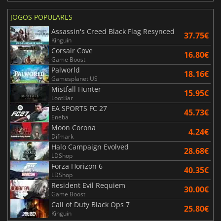
JOGOS POPULARES
Assassin's Creed Black Flag Resynced
37.75€
Kinguin
Corsair Cove
16.80€
Game Boost
Palworld
18.16€
Gamesplanet US
Mistfall Hunter
15.95€
LootBar
EA SPORTS FC 27
45.73€
Eneba
Moon Corona
4.24€
Difmark
Halo Campaign Evolved
28.68€
LDShop
Forza Horizon 6
40.35€
LDShop
Resident Evil Requiem
30.00€
Game Boost
Call of Duty Black Ops 7
25.80€
Kinguin