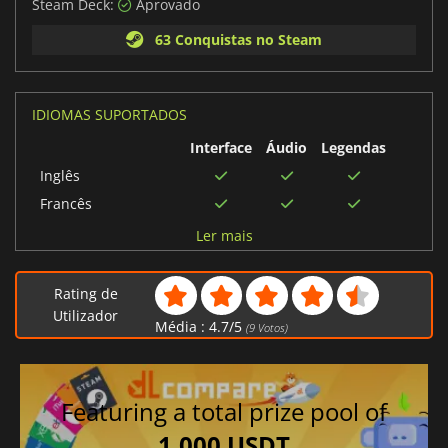
Steam Deck:
Aprovado
63 Conquistas no Steam
IDIOMAS SUPORTADOS
Interface
Áudio
Legendas
Inglês
Francês
Espanhol
Ler mais
Chinês tradicional
Coreano
Rating de
Italiano
Utilizador
Média :
4.7
/
5
(
9
Votos)
Alemão
Português brasileiro
Chinês simplificado
Featuring a total prize pool of
Japonês
1,000 USDT