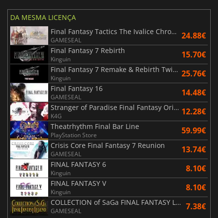
DA MESMA LICENÇA
Final Fantasy Tactics The Ivalice Chronicles
24.88€
GAMESEAL
Final Fantasy 7 Rebirth
15.70€
Kinguin
Final Fantasy 7 Remake & Rebirth Twin Pack
25.76€
Kinguin
Final Fantasy 16
14.48€
GAMESEAL
Stranger of Paradise Final Fantasy Origin
12.28€
K4G
Theatrhythm Final Bar Line
59.99€
PlayStation Store
Crisis Core Final Fantasy 7 Reunion
13.74€
GAMESEAL
FINAL FANTASY 6
8.10€
Kinguin
FINAL FANTASY V
8.10€
Kinguin
COLLECTION of SaGa FINAL FANTASY LEGEND
7.38€
GAMESEAL