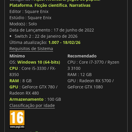
Plataforma
,
Ficção científica
,
Narrativas
Editor : Square Enix
Estúdio : Square Enix
Modo(s) : Solo
Data de Lançamento : 17 de junho de 2022
Switch 2 : 22 de janeiro de 2026
Última atualização:
1.007 - 18/02/26
Requisitos de Sistema
Mínimo
Recomendado
OS:
Windows 10 (64-bits)
CPU : Core i7-3770 / Ryzen
CPU
: Core i5-3330 / FX-
3 3100
8350
RAM : 12 GB
RAM
: 8 GB
GPU : Radeon RX 5700 /
GPU
: GeForce GTX 780 /
GeForce GTX 1080
Radeon RX 480
Armazenamento
: 100 GB
Classificação por idade