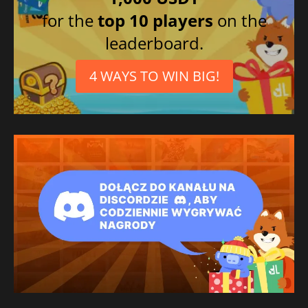
for the
top 10 players
on the
leaderboard.
4 WAYS TO WIN BIG!