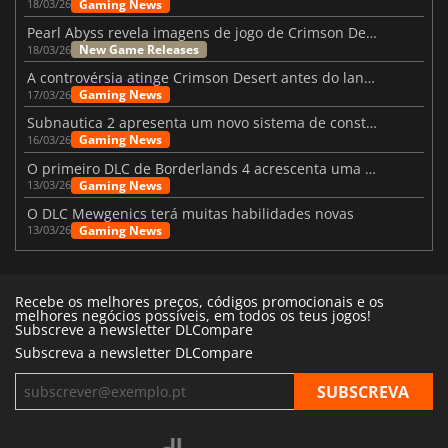
Gaming News
18/03/26
Pearl Abyss revela imagens de jogo de Crimson Desert para a PS5
New Game Releases
18/03/26
A controvérsia atinge Crimson Desert antes do lançamento
Gaming News
17/03/26
Subnautica 2 apresenta um novo sistema de construção de bases
Gaming News
16/03/26
O primeiro DLC de Borderlands 4 acrescenta uma nova personagem e muito mais
Gaming News
13/03/26
O DLC Mewgenics terá muitas habilidades novas
Gaming News
13/03/26
Recebe os melhores preços, códigos promocionais e os
melhores negócios possíveis, em todos os teus jogos!
Subscreve a newsletter DLCompare
Subscreva a newsletter DLCompare