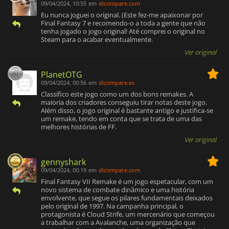
09/04/2024, 10:55
em
dlcompare.com
Eu nunca joguei o original. (Este fez-me apaixonar por
Final Fantasy 7 e recomendo-o a toda a gente que não
tenha jogado o jogo original! Até comprei o original no
Steam para o acabar eventualmente.
Ver original
PlanetOTG
09/04/2024, 00:56
em
dlcompare.es
Classifico este jogo como um dos bons remakes. A
maioria dos criadores conseguiu tirar notas deste jogo.
Além disso, o jogo original é bastante antigo e justifica-se
um remake, tendo em conta que se trata de uma das
melhores histórias de FF.
Ver original
gennyshark
09/04/2024, 00:19
em
dlcompare.com
Final Fantasy VII Remake é um jogo espetacular, com um
novo sistema de combate dinâmico e uma história
envolvente, que segue os pilares fundamentais deixados
pelo original de 1997. Na campanha principal, o
protagonista é Cloud Strife, um mercenário que começou
a trabalhar com a Avalanche, uma organização que