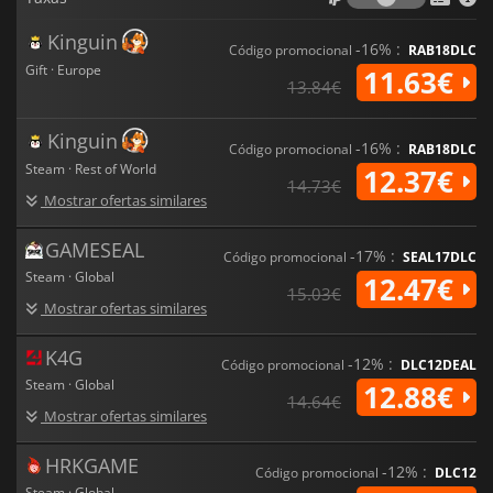
Kinguin
-16% :
Código promocional
RAB18DLC
Gift · Europe
11.63€
13.84€
Kinguin
-16% :
Código promocional
RAB18DLC
Steam · Rest of World
12.37€
14.73€
Mostrar ofertas similares
GAMESEAL
-17% :
Código promocional
SEAL17DLC
Steam · Global
12.47€
15.03€
Mostrar ofertas similares
K4G
-12% :
Código promocional
DLC12DEAL
Steam · Global
12.88€
14.64€
Mostrar ofertas similares
HRKGAME
-12% :
Código promocional
DLC12
Steam · Global