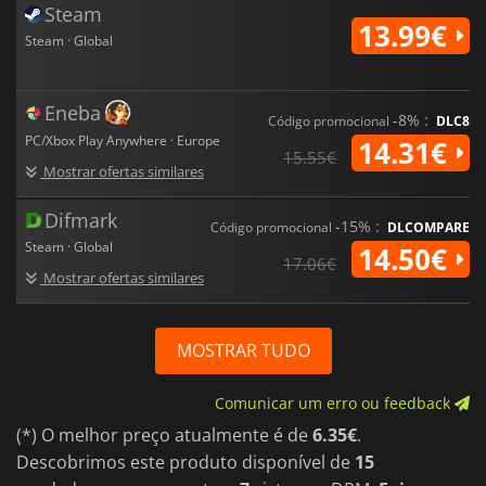
Steam
13.99€
Steam · Global
Eneba
-8% :
Código promocional
DLC8
PC/Xbox Play Anywhere · Europe
14.31€
15.55€
Mostrar ofertas similares
Difmark
-15% :
Código promocional
DLCOMPARE
Steam · Global
14.50€
17.06€
Mostrar ofertas similares
MOSTRAR TUDO
Comunicar um erro ou feedback
(*) O melhor preço atualmente é de
6.35€
.
Descobrimos este produto disponível de
15