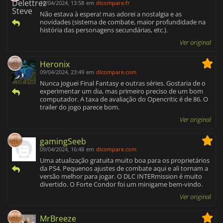
10/04/2024, 13:58
em
dlcompare.fr
Não estava à espera! mas adorei a nostalgia e as
novidades (sistema de combate, maior profundidade na
história das personagens secundárias, etc.).
Ver original
Heronix
09/04/2024, 23:49
em
dlcompare.com
Nunca joguei Final Fantasy e outras séries. Gostaria de o
experimentar um dia, mas primeiro preciso de um bom
computador. A taxa de avaliação do Opencritic é de 86. O
trailer do jogo parece bom.
Ver original
gamingSeeb
09/04/2024, 16:48
em
dlcompare.com
Uma atualização gratuita muito boa para os proprietários
da PS4. Pequenos ajustes de combate aqui e ali tornam a
versão melhor para jogar. O DLC INTERmission é muito
divertido. O Forte Condor foi um minigame bem-vindo.
Ver original
MrBreeze