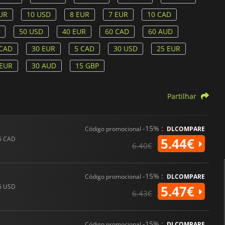
UR
10 USD
8 EUR
7 EUR
10 CAD
50 USD
40 EUR
60 CAD
60 AUD
 CAD
30 EUR
5 CAD
30 USD
25 EUR
 EUR
30 AUD
15 GBP
Partilhar
-15% :
Código promocional
DLCOMPARE
5 CAD
5.44€
6.40€
-15% :
Código promocional
DLCOMPARE
5 USD
5.47€
6.43€
-15% :
Código promocional
DLCOMPARE