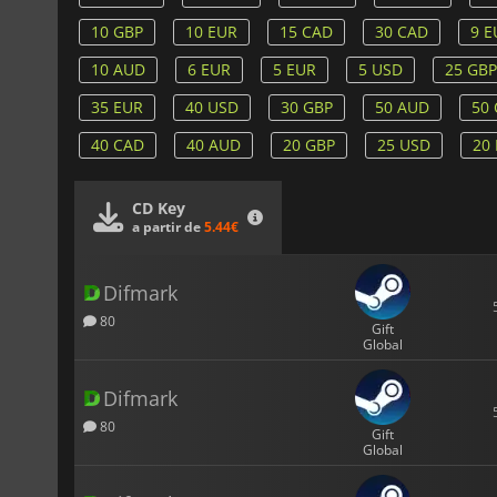
10 GBP
10 EUR
15 CAD
30 CAD
9 E
10 AUD
6 EUR
5 EUR
5 USD
25 GBP
35 EUR
40 USD
30 GBP
50 AUD
50
40 CAD
40 AUD
20 GBP
25 USD
20
CD Key
a partir de
5.44€
Difmark
80
Gift
Global
Difmark
80
Gift
Global