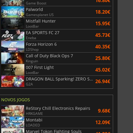
16.80€
Game Boost
Palworld
18.20€
Gamesplanet US
Mistfall Hunter
15.95€
LootBar
EA SPORTS FC 27
45.73€
Eneba
Forza Horizon 6
40.35€
LDShop
Call of Duty Black Ops 7
25.80€
Kinguin
007 First Light
45.02€
LootBar
DRAGON BALL Sparking! ZERO Super Limit Breaking NEO
26.94€
G2A
NOVOS JOGOS
ReStory Chill Electronics Repairs
9.68€
HRKGAME
Montabi
12.09€
LOADED
Marvel Tokon Fighting Souls