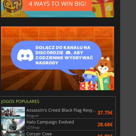
4 WAYS TO WIN BIG!
JOGOS POPULARES
Assassin's Creed Black Flag Resynced
37.75€
Kinguin
Halo Campaign Evolved
28.68€
LDShop
Corsair Cove