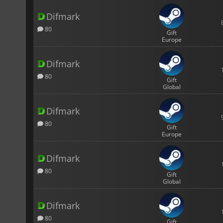
Difmark
80
Gift
Europe
Difmark
80
Gift
Global
Difmark
80
Gift
Europe
Difmark
80
Gift
Global
Difmark
80
Gift