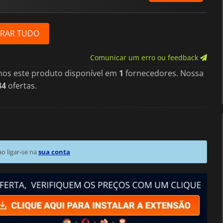
RAR TUDO
Comunicar um erro ou feedback
mos este produto disponível em
1
fornecedores. Nossa
84
ofertas.
 ligar-se na
sua conta