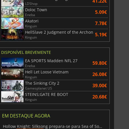
41.22€
LDShop
Doloc Town
5.09€
Eneba
Akatori
7.78€
Kinguin
HellSlave 2 Judgment of the Archon
5.19€
Kinguin
DISPONÍVEL BREVEMENTE
EA SPORTS Madden NFL 27
59.80€
Eneba
Hell Let Loose Vietnam
26.08€
Kinguin
The Sinking City 2
39.00€
Gamesplanet US
STEINS;GATE RE BOOT
20.68€
Kinguin
EM DESTAQUE AGORA
Hollow Knight: Silksong prepara-se para Sea of Sorrow com um patch