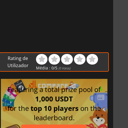
Rating de
Utilizador
Média :
0
/
5
(
0
Votos)
Featuring a total prize pool of
1,000 USDT
for the
top 10 players
on the
leaderboard.