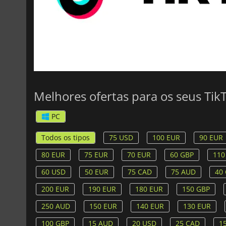
Melhores ofertas para os seus TikT
PC
Todos os tipos
75 USD
100 EUR
90 EUR
80 EUR
75 EUR
70 EUR
60 GBP
110
60 USD
50 EUR
75 CAD
75 AUD
40
200 EUR
190 EUR
180 EUR
150 GBP
250 AUD
150 EUR
140 EUR
130 EUR
100 GBP
15 AUD
20 USD
25 CAD
1