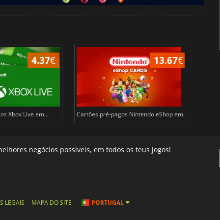
4.37
€
13.67
€
os Xbox Live em...
Cartões pré-pagos Nintendo eShop em...
Cartõ
elhores negócios possíveis, em todos os teus jogos!
S LEGAIS
MAPA DO SITE
PORTUGAL