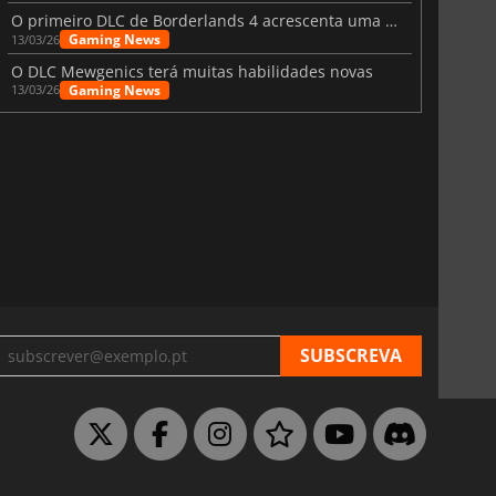
O primeiro DLC de Borderlands 4 acrescenta uma nova personagem e muito mais
Gaming News
13/03/26
O DLC Mewgenics terá muitas habilidades novas
Gaming News
13/03/26
1.17
€
12.80
€
es pré-pagos Steam em Euro
Cartões pré-pagos Twitch em Euros