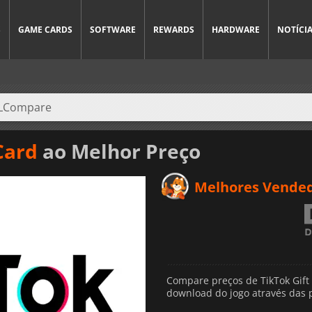
S
GAME CARDS
SOFTWARE
REWARDS
HARDWARE
NOTÍCI
Card
ao Melhor Preço
Melhores Vende
Compare preços de TikTok Gift 
download do jogo através das pl