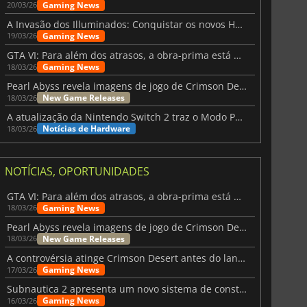
Gaming News
20/03/26
A Invasão dos Illuminados: Conquistar os novos Helldivers 2 Atualização!
Gaming News
19/03/26
GTA VI: Para além dos atrasos, a obra-prima está quase a chegar
Gaming News
18/03/26
Pearl Abyss revela imagens de jogo de Crimson Desert para a PS5
New Game Releases
18/03/26
A atualização da Nintendo Switch 2 traz o Modo Portátil aos jogos mais antigos da Switch
Notícias de Hardware
18/03/26
NOTÍCIAS, OPORTUNIDADES
GTA VI: Para além dos atrasos, a obra-prima está quase a chegar
Gaming News
18/03/26
Pearl Abyss revela imagens de jogo de Crimson Desert para a PS5
New Game Releases
18/03/26
A controvérsia atinge Crimson Desert antes do lançamento
Gaming News
17/03/26
Subnautica 2 apresenta um novo sistema de construção de bases
Gaming News
16/03/26