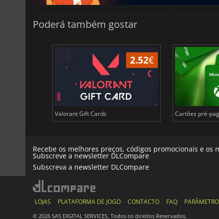
Poderá também gostar
14.79
€
2.52
€
lix em Euros
Valorant Gift Cards
Cartões pré-pag
Recebe os melhores preços, códigos promocionais e os m
Subscreve a newsletter DLCompare
Subscreva a newsletter DLCompare
LOJAS
PLATAFORMA DE JOGO
CONTACTO
FAQ
PARÂMETRO
© 2026 SAS DIGITAL SERVICES, Todos os direitos Reservados.