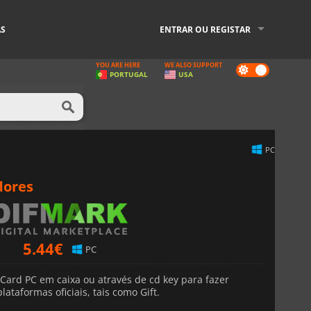
AS
ENTRAR OU REGISTAR
YOU ARE HERE
WE ALSO SUPPORT
Dark
PORTUGAL
USA
mode
PC
dores
5.44
€
PC
Card PC em caixa ou através de cd key para fazer
ataformas oficiais, tais como Gift.