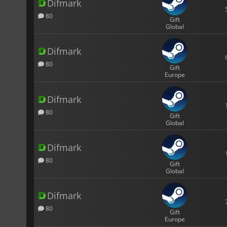
Difmark
80
Gift
Global
Difmark
80
Gift
Europe
Difmark
80
Gift
Global
Difmark
80
Gift
Global
Difmark
80
Gift
Europe