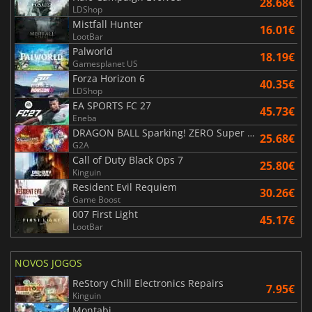
28.68€
LDShop
Mistfall Hunter
16.01€
LootBar
Palworld
18.19€
Gamesplanet US
Forza Horizon 6
40.35€
LDShop
EA SPORTS FC 27
45.73€
Eneba
DRAGON BALL Sparking! ZERO Super Limit Breaking NEO
25.68€
G2A
Call of Duty Black Ops 7
25.80€
Kinguin
Resident Evil Requiem
30.26€
Game Boost
007 First Light
45.17€
LootBar
NOVOS JOGOS
ReStory Chill Electronics Repairs
7.95€
Kinguin
Montabi