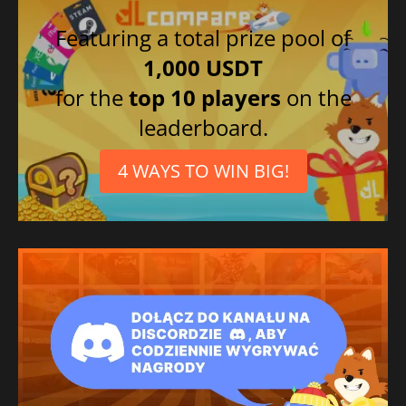
Featuring a total prize pool of
1,000 USDT
for the
top 10 players
on the
leaderboard.
4 WAYS TO WIN BIG!