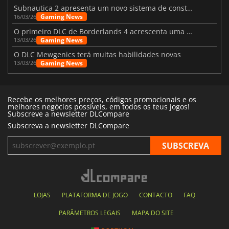
Subnautica 2 apresenta um novo sistema de construção de bases
Gaming News
16/03/26
O primeiro DLC de Borderlands 4 acrescenta uma nova personagem e muito mais
Gaming News
13/03/26
O DLC Mewgenics terá muitas habilidades novas
Gaming News
13/03/26
Recebe os melhores preços, códigos promocionais e os
melhores negócios possíveis, em todos os teus jogos!
Subscreve a newsletter DLCompare
Subscreva a newsletter DLCompare
LOJAS
PLATAFORMA DE JOGO
CONTACTO
FAQ
PARÂMETROS LEGAIS
MAPA DO SITE