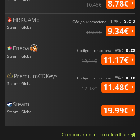
8.78€
10.45€
HRKGAME
-12% :
Código promocional
DLC12
Steam · Global
9.34€
10.61€
Eneba
-8% :
Código promocional
DLC8
Steam · Global
11.17€
12.14€
PremiumCDKeys
-8% :
Código promocional
DLC8
Steam · Global
11.48€
12.48€
Steam
19.99€
Steam · Global
Comunicar um erro ou feedback