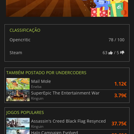
CLASSIFICAÇÃO
Opencritic
78 / 100
Steam
63
/ 5
TAMBÉM POSTADO POR UNDERCODERS
Mail Mole
1.12€
Eneba
SuperEpic The Entertainment War
3.79€
Kinguin
JOGOS POPULARES
Assassin's Creed Black Flag Resynced
37.75€
Kinguin
Halo Campaign Evolved