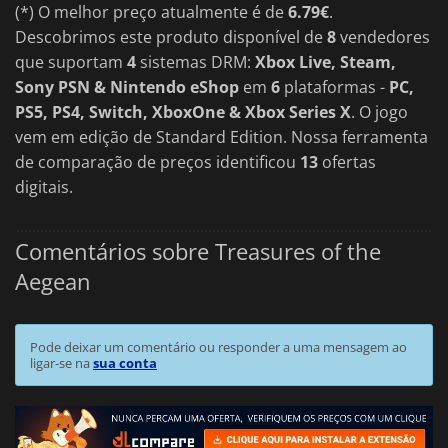
(*) O melhor preço atualmente é de
6.79€
.
Descobrimos este produto disponível de
8
vendedores
que suportam
4
sistemas DRM:
Xbox Live, Steam,
Sony PSN & Nintendo eShop
em
6
plataformas -
PC,
PS5, PS4, Switch, XboxOne & Xbox Series X
. O jogo
vem em edição de Standard Edition. Nossa ferramenta
de comparação de preços identificou
13
ofertas
digitais.
Comentários sobre Treasures of the
Aegean
Pode deixar um comentário ou responder a uma mensagem ao
ligar-se na
sua conta