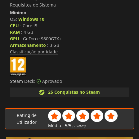
Requisitos de Sistema
Mínimo
OS:
Windows 10
CPU
: Core i5
RAM
: 4 GB
GPU
: GeForce 9800GTX+
Armazenamento
: 3 GB
Classificação por idade
Steam Deck:
Aprovado
25 Conquistas no Steam
Rating de
Utilizador
Média :
5
/
5
(
7
Votos)