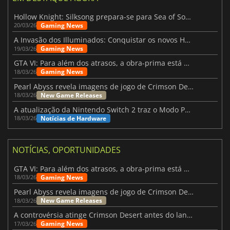
Hollow Knight: Silksong prepara-se para Sea of Sorrow com um patch
Gaming News
20/03/26
A Invasão dos Illuminados: Conquistar os novos Helldivers 2 Atualização!
Gaming News
19/03/26
GTA VI: Para além dos atrasos, a obra-prima está quase a chegar
Gaming News
18/03/26
Pearl Abyss revela imagens de jogo de Crimson Desert para a PS5
New Game Releases
18/03/26
A atualização da Nintendo Switch 2 traz o Modo Portátil aos jogos mais antigos da Switch
Notícias de Hardware
18/03/26
NOTÍCIAS, OPORTUNIDADES
GTA VI: Para além dos atrasos, a obra-prima está quase a chegar
Gaming News
18/03/26
Pearl Abyss revela imagens de jogo de Crimson Desert para a PS5
New Game Releases
18/03/26
A controvérsia atinge Crimson Desert antes do lançamento
Gaming News
17/03/26