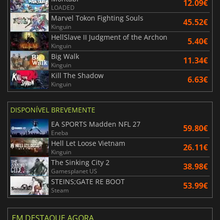
12.09€
LOADED
Marvel Tokon Fighting Souls
45.52€
Kinguin
HellSlave II Judgment of the Archon
5.40€
Kinguin
Big Walk
11.34€
Kinguin
Kill The Shadow
6.63€
Kinguin
DISPONÍVEL BREVEMENTE
EA SPORTS Madden NFL 27
59.80€
Eneba
Hell Let Loose Vietnam
26.11€
Kinguin
The Sinking City 2
38.98€
Gamesplanet US
STEINS;GATE RE BOOT
53.99€
Steam
EM DESTAQUE AGORA