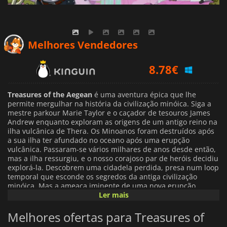
Melhores Vendedores
8.78
€
11.17
€
Treasures of the Aegean
é uma aventura épica que lhe
7.38
€
permite mergulhar na história da civilização minóica. Siga a
mestre parkour Marie Taylor e o caçador de tesouros James
Andrew enquanto exploram as origens de um antigo reino na
ilha vulcânica de Thera. Os Minoanos foram destruídos após
a sua ilha ter afundado no oceano após uma erupção
vulcânica. Passaram-se vários milhares de anos desde então,
mas a ilha ressurgiu, e o nosso corajoso par de heróis decidiu
explorá-la. Descobrem uma cidadela perdida, presa num loop
temporal que esconde os segredos da antiga civilização
minóica. Mas a ameaça iminente de uma nova erupção
vulcânica não lhes dá muito tempo para explorarem.
Ler mais
Melhores ofertas para Treasures of
Treasures of the Aegean
é um thriller histórico que é jogado
como um jogo de plataforma de sidescroller em 2D. Também