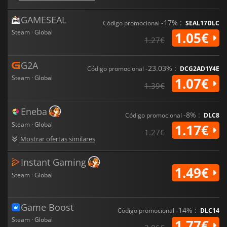
GAMESEAL
-17% :
Código promocional
SEAL17DLC
Steam · Global
1.05€
1.27€
G2A
-23.03% :
Código promocional
DCG2AD1Y4E
Steam · Global
1.07€
1.39€
Eneba
-8% :
Código promocional
DLC8
Steam · Global
1.17€
1.27€
Mostrar ofertas similares
Instant Gaming
1.49€
Steam · Global
Game Boost
-14% :
Código promocional
DLC14
Steam · Global
1.77€