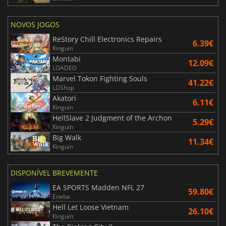
NOVOS JOGOS
ReStory Chill Electronics Repairs
6.39€
Kinguin
Montabi
12.09€
LOADED
Marvel Tokon Fighting Souls
41.22€
LDShop
Akatori
6.11€
Kinguin
HellSlave 2 Judgment of the Archon
5.29€
Kinguin
Big Walk
11.34€
Kinguin
DISPONÍVEL BREVEMENTE
EA SPORTS Madden NFL 27
59.80€
Eneba
Hell Let Loose Vietnam
26.10€
Kinguin