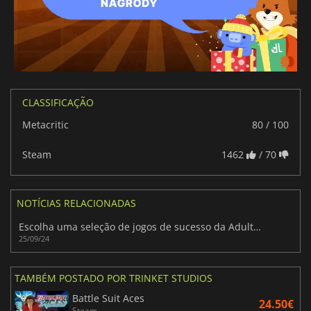
CLASSIFICAÇÃO
Metacritic
80 / 100
Steam
1462
/ 70
NOTÍCIAS RELACIONADAS
Escolha uma seleção de jogos de sucesso da Adult Swim com este último Humble Bundle
25/09/24
TAMBÉM POSTADO POR TRINKET STUDIOS
Battle Suit Aces
24.50€
Steam