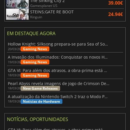
The Sinking City 2
39.00€
Gamesplanet US
STEINS;GATE RE BOOT
24.94€
Kinguin
EM DESTAQUE AGORA
Hollow Knight: Silksong prepara-se para Sea of Sorrow com um patch
Gaming News
20/03/26
A Invasão dos Illuminados: Conquistar os novos Helldivers 2 Atualização!
Gaming News
19/03/26
GTA VI: Para além dos atrasos, a obra-prima está quase a chegar
Gaming News
18/03/26
Pearl Abyss revela imagens de jogo de Crimson Desert para a PS5
New Game Releases
18/03/26
A atualização da Nintendo Switch 2 traz o Modo Portátil aos jogos mais antigos da Switch
Notícias de Hardware
18/03/26
NOTÍCIAS, OPORTUNIDADES
GTA VI: Para além dos atrasos, a obra-prima está quase a chegar