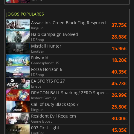
JOGOS POPULARES
Assassin's Creed Black Flag Resynced
37.75€
Kinguin
Halo Campaign Evolved
28.68€
LDShop
Mistfall Hunter
15.96€
LootBar
Palworld
18.20€
Gamesplanet US
Forza Horizon 6
40.35€
LDShop
EA SPORTS FC 27
45.73€
Eneba
DRAGON BALL Sparking! ZERO Super Limit Breaking NEO
26.99€
Instant Gaming
Call of Duty Black Ops 7
25.80€
Kinguin
Resident Evil Requiem
30.00€
Game Boost
007 First Light
45.05€
LootBar