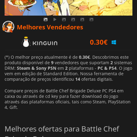
Melhores Vendedores
0.30
€
1.17
€
1.49
€
(*) O melhor preço atualmente é de
0.30€
. Descobrimos este
produto disponível de
9
vendedores que suportam
2
sistemas
DRM:
Steam & Sony PSN
em
2
plataformas -
PC & PS4
. O jogo
vem em edição de Standard Edition. Nossa ferramenta de
comparação de preços identificou
14
ofertas digitais.
Compare preços de Battle Chef Brigade Deluxe PC PS4 em
caixa ou através de cd key para fazer download do jogo
através das plataformas oficiais, tais como Steam, PlayStation
4, Gift.
Melhores ofertas para Battle Chef