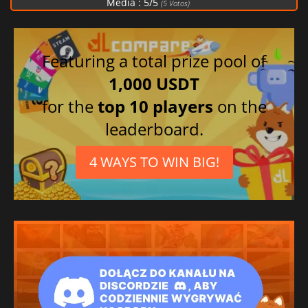
Média :
5
/
5
(
5
Votos)
Featuring a total prize pool of
1,000 USDT
for the
top 10 players
on the
leaderboard.
4 WAYS TO WIN BIG!