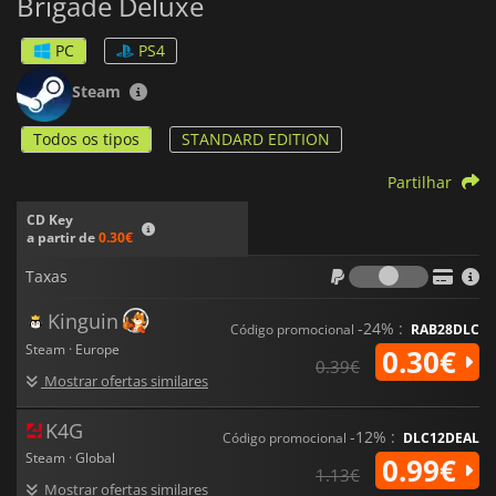
Brigade Deluxe
PC
PS4
Steam
Todos os tipos
STANDARD EDITION
Partilhar
CD Key
a partir de
0.30€
Taxas
Taxas
Kinguin
-24% :
Código promocional
RAB28DLC
Steam · Europe
0.30€
0.39€
Mostrar ofertas similares
K4G
-12% :
Código promocional
DLC12DEAL
Steam · Global
0.99€
1.13€
Mostrar ofertas similares