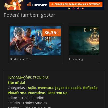
Poderá também gostar
36.35
€
4
Baldur's Gate 3
Elden Ring
INFORMAÇÕES TÉCNICAS
Site oficial
Categorias :
Ação
,
Aventura
,
Jogos de papéis
,
Reflexão
,
Plataforma
,
Narrativas
,
Beat 'em up
Editor : Trinket Studios
Estúdio : Trinket Studios
Modo(s) : Solo, Multiplayer