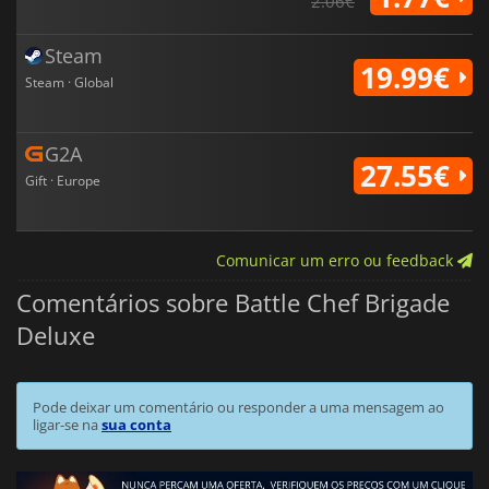
2.06€
Steam
19.99€
Steam · Global
G2A
27.55€
Gift · Europe
Comunicar um erro ou feedback
Comentários sobre Battle Chef Brigade
Deluxe
Pode deixar um comentário ou responder a uma mensagem ao
ligar-se na
sua conta