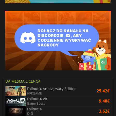
DA MESMA LICENÇA
Fallout 4 Anniversary Edition
25.42€
HRKGAME
Fallout 4 VR
9.48€
Game Boost
Fallout 4
3.62€
K4G