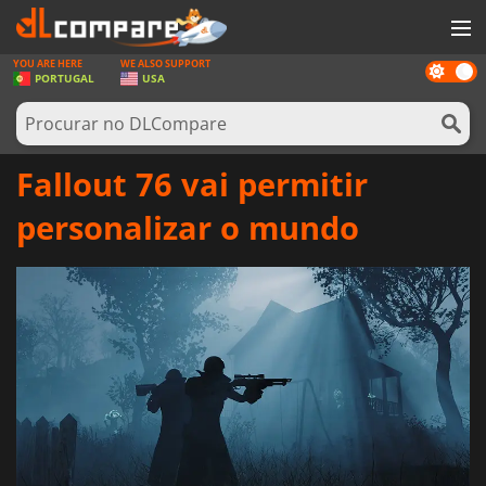
YOU ARE HERE
WE ALSO SUPPORT
Dark
JOGOS
PORTUGAL
USA
mode
GAME CARDS
SOFTWARE
Fallout 76 vai permitir
REWARDS
personalizar o mundo
HARDWARE
NOTÍCIAS
ENTRAR OU REGISTAR