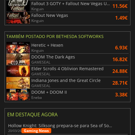
Fallout 3 GOTY + Fallout New Vegas Ultimate Edition
11.56€
Kinguin
Fallout New Vegas
1.49€
Kinguin
TAMBÉM POSTADO POR BETHESDA SOFTWORKS
Heretic + Hexen
6.93€
Kinguin
DOOM The Dark Ages
16.82€
GAMESEAL
Elder Scrolls 4 Oblivion Remastered
24.88€
GAMESEAL
Indiana Jones and the Great Circle
28.71€
GAMESEAL
DOOM + DOOM II
3.38€
Eneba
EM DESTAQUE AGORA
Hollow Knight: Silksong prepara-se para Sea of Sorrow com um patch
Gaming News
20/03/26