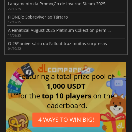
Lançamento da Promoção de inverno Steam 2025 com grandes poupanças em toda a loja
22/12/25
PIONER: Sobreviver ao Tártaro
12/12/25
A Fanatical August 2025 Platinum Collection permite-lhe escolher entre 17 títulos para PC
11/08/25
O 25º aniversário do Fallout traz muitas surpresas
04/10/22
Featuring a total prize pool of
1,000 USDT
for the
top 10 players
on the
leaderboard.
4 WAYS TO WIN BIG!