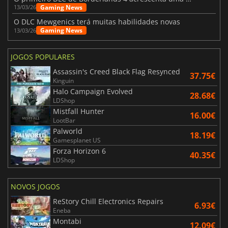
Gaming News
13/03/26
O DLC Mewgenics terá muitas habilidades novas
Gaming News
13/03/26
JOGOS POPULARES
Assassin's Creed Black Flag Resynced
37.75€
Kinguin
Halo Campaign Evolved
28.68€
LDShop
Mistfall Hunter
16.00€
LootBar
Palworld
18.19€
Gamesplanet US
Forza Horizon 6
40.35€
LDShop
NOVOS JOGOS
ReStory Chill Electronics Repairs
6.93€
Eneba
Montabi
12.09€