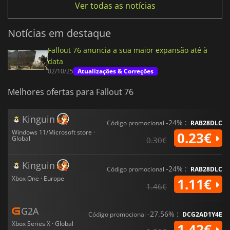
Ver todas as notícias
Notícias em destaque
Fallout 76 anuncia a sua maior expansão até à
data
02/10/25
Atualizações & Correções
Melhores ofertas para Fallout 76
Kinguin
-24% :
Código promocional
RAB28DLC
Windows 11/Microsoft store ·
0.23€
Global
0.30€
Kinguin
-24% :
Código promocional
RAB28DLC
Xbox One · Europe
1.11€
1.46€
G2A
-27.56% :
Código promocional
DCG2AD1Y4E
Xbox Series X · Global
1.42€