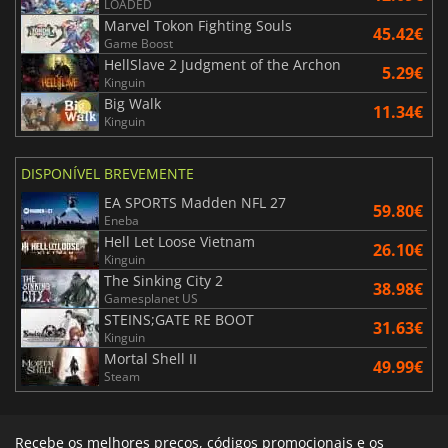
LOADED
Marvel Tokon Fighting Souls
45.42€
Game Boost
HellSlave 2 Judgment of the Archon
5.29€
Kinguin
Big Walk
11.34€
Kinguin
DISPONÍVEL BREVEMENTE
EA SPORTS Madden NFL 27
59.80€
Eneba
Hell Let Loose Vietnam
26.10€
Kinguin
The Sinking City 2
38.98€
Gamesplanet US
STEINS;GATE RE BOOT
31.63€
Kinguin
Mortal Shell II
49.99€
Steam
Recebe os melhores preços, códigos promocionais e os