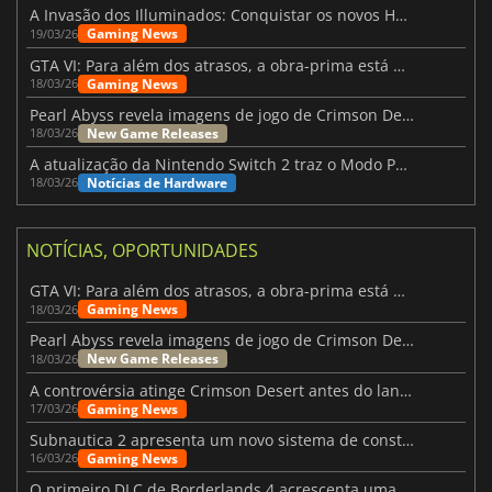
A Invasão dos Illuminados: Conquistar os novos Helldivers 2 Atualização!
Gaming News
19/03/26
GTA VI: Para além dos atrasos, a obra-prima está quase a chegar
Gaming News
18/03/26
Pearl Abyss revela imagens de jogo de Crimson Desert para a PS5
New Game Releases
18/03/26
A atualização da Nintendo Switch 2 traz o Modo Portátil aos jogos mais antigos da Switch
Notícias de Hardware
18/03/26
NOTÍCIAS, OPORTUNIDADES
GTA VI: Para além dos atrasos, a obra-prima está quase a chegar
Gaming News
18/03/26
Pearl Abyss revela imagens de jogo de Crimson Desert para a PS5
New Game Releases
18/03/26
A controvérsia atinge Crimson Desert antes do lançamento
Gaming News
17/03/26
Subnautica 2 apresenta um novo sistema de construção de bases
Gaming News
16/03/26
O primeiro DLC de Borderlands 4 acrescenta uma nova personagem e muito mais