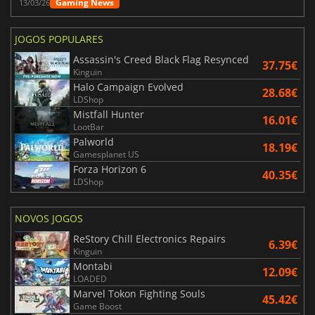
Gaming News
13/03/26
JOGOS POPULARES
Assassin's Creed Black Flag Resynced
37.75€
Kinguin
Halo Campaign Evolved
28.68€
LDShop
Mistfall Hunter
16.01€
LootBar
Palworld
18.19€
Gamesplanet US
Forza Horizon 6
40.35€
LDShop
NOVOS JOGOS
ReStory Chill Electronics Repairs
6.39€
Kinguin
Montabi
12.09€
LOADED
Marvel Tokon Fighting Souls
45.42€
Game Boost