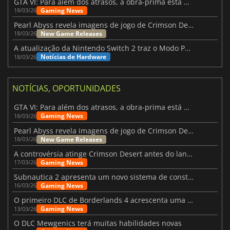
GTA VI: Para além dos atrasos, a obra-prima está quase a chegar
Gaming News
18/03/26
Pearl Abyss revela imagens de jogo de Crimson Desert para a PS5
New Game Releases
18/03/26
A atualização da Nintendo Switch 2 traz o Modo Portátil aos jogos mais antigos da Switch
Notícias de Hardware
18/03/26
NOTÍCIAS, OPORTUNIDADES
GTA VI: Para além dos atrasos, a obra-prima está quase a chegar
Gaming News
18/03/26
Pearl Abyss revela imagens de jogo de Crimson Desert para a PS5
New Game Releases
18/03/26
A controvérsia atinge Crimson Desert antes do lançamento
Gaming News
17/03/26
Subnautica 2 apresenta um novo sistema de construção de bases
Gaming News
16/03/26
O primeiro DLC de Borderlands 4 acrescenta uma nova personagem e muito mais
Gaming News
13/03/26
O DLC Mewgenics terá muitas habilidades novas