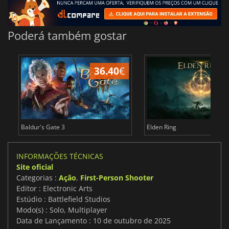
Poderá também gostar
36.40
€
4
Baldur's Gate 3
Elden Ring
INFORMAÇÕES TÉCNICAS
Site oficial
Categorias :
Ação
,
First-Person Shooter
Editor : Electronic Arts
Estúdio : Battlefield Studios
Modo(s) : Solo, Multiplayer
Data de Lançamento : 10 de outubro de 2025