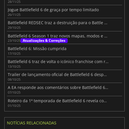
28/11/25
Jogue Battlefield 6 de graça por tempo limitado
26/11/25
Battlefield REDSEC traz a destruição para o Battle Royale
29/10/25
Battlefield 6 Season 1 traz novos mapas, modos e armas
Atualizações & Correções
23/10/25
Battlefield 6: Missão cumprida
17/10/25
Battlefield 6 traz de volta o icónico franchise com recordes no lançamento
13/10/25
Trailer de lançamento oficial de Battlefield 6 desperta entusiasmo
08/10/25
A EA responde aos comentários sobre Battlefield 6 antes do lançamento
07/10/25
Roteiro da 1ª temporada de Battlefield 6 revela conteúdo gratuito pós-lançamento
01/10/25
NOTÍCIAS RELACIONADAS