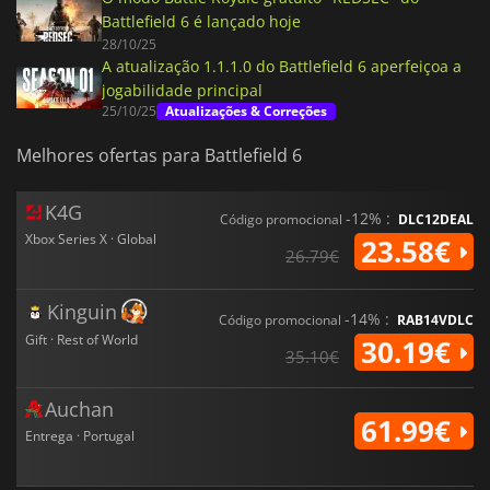
Battlefield 6 é lançado hoje
28/10/25
A atualização 1.1.1.0 do Battlefield 6 aperfeiçoa a
jogabilidade principal
25/10/25
Atualizações & Correções
Melhores ofertas para Battlefield 6
K4G
-12% :
Código promocional
DLC12DEAL
Xbox Series X · Global
23.58€
26.79€
Kinguin
-14% :
Código promocional
RAB14VDLC
Gift · Rest of World
30.19€
35.10€
Auchan
61.99€
Entrega · Portugal