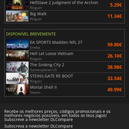
HellSlave 2 Judgment of the Archon
5.29€
Kinguin
Big Walk
11.34€
Kinguin
DISPONÍVEL BREVEMENTE
EA SPORTS Madden NFL 27
59.80€
Eneba
Hell Let Loose Vietnam
26.10€
Kinguin
The Sinking City 2
38.98€
Gamesplanet US
STEINS;GATE RE BOOT
33.54€
Kinguin
Mortal Shell II
49.99€
Steam
Recebe os melhores preços, códigos promocionais e os
melhores negócios possíveis, em todos os teus jogos!
Subscreve a newsletter DLCompare
Subscreva a newsletter DLCompare