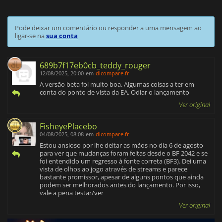
Pode deixar um comentário ou responder a uma mensagem ao
ligar-se na
sua conta
689b7f17eb0cb_teddy_rouger
12/08/2025, 20:00
em
dlcompare.fr
A versão beta foi muito boa. Algumas coisas a ter em
conta do ponto de vista da EA. Odiar o lançamento
Ver original
FisheyePlacebo
04/08/2025, 08:08
em
dlcompare.fr
Estou ansioso por lhe deitar as mãos no dia 6 de agosto
para ver que mudanças foram feitas desde o BF 2042 e se
foi entendido um regresso à fonte correta (BF3). Dei uma
vista de olhos ao jogo através de streams e parece
bastante promissor, apesar de alguns pontos que ainda
podem ser melhorados antes do lançamento. Por isso,
vale a pena testar/ver
Ver original