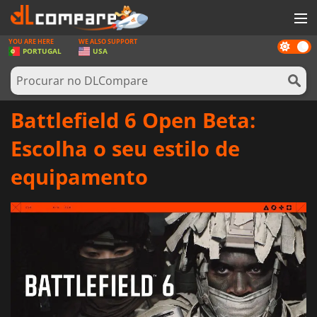
YOU ARE HERE
WE ALSO SUPPORT
Dark
JOGOS
PORTUGAL
USA
mode
GAME CARDS
SOFTWARE
Battlefield 6 Open Beta:
REWARDS
Escolha o seu estilo de
HARDWARE
equipamento
NOTÍCIAS
ENTRAR OU REGISTAR