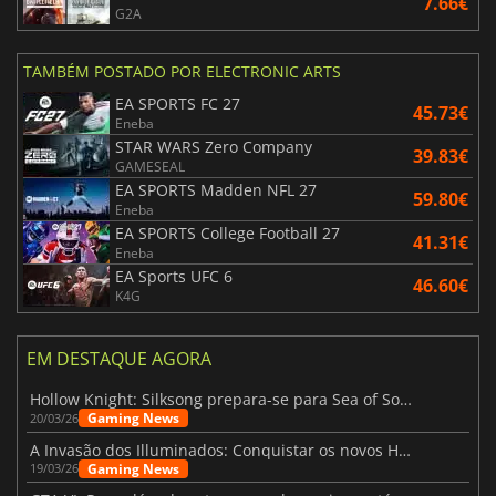
7.66€
G2A
TAMBÉM POSTADO POR ELECTRONIC ARTS
EA SPORTS FC 27
45.73€
Eneba
STAR WARS Zero Company
39.83€
GAMESEAL
EA SPORTS Madden NFL 27
59.80€
Eneba
EA SPORTS College Football 27
41.31€
Eneba
EA Sports UFC 6
46.60€
K4G
EM DESTAQUE AGORA
Hollow Knight: Silksong prepara-se para Sea of Sorrow com um patch
Gaming News
20/03/26
A Invasão dos Illuminados: Conquistar os novos Helldivers 2 Atualização!
Gaming News
19/03/26