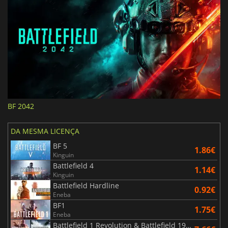
BF 2042
DA MESMA LICENÇA
BF 5
1.86€
Kinguin
Battlefield 4
1.14€
Kinguin
Battlefield Hardline
0.92€
Eneba
BF1
1.75€
Eneba
Battlefield 1 Revolution & Battlefield 1943 Bundle