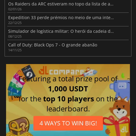
Os Raiders da ARC estiveram no topo da lista de atiradores neste Natal
02/01/26
Expedition 33 perde prémios no meio de uma intensa controvérsia sobre a IA
22/12/25
Simulador de logística militar: O herói da cadeia de abastecimento
08/12/25
Call of Duty: Black Ops 7 - O grande abanão
14/11/25
Featuring a total prize pool of
1,000 USDT
for the
top 10 players
on the
leaderboard.
4 WAYS TO WIN BIG!