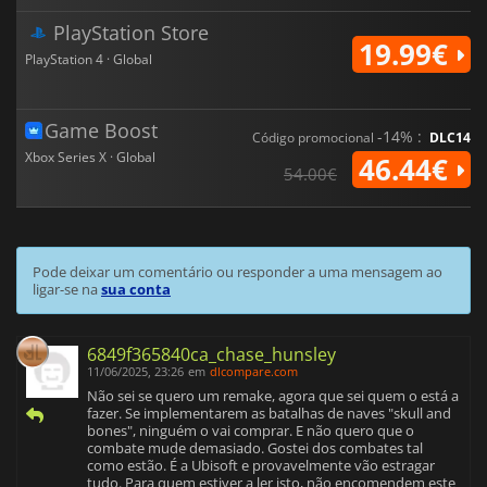
PlayStation Store
19.99€
PlayStation 4 · Global
Game Boost
-14% :
Código promocional
DLC14
Xbox Series X · Global
46.44€
54.00€
Pode deixar um comentário ou responder a uma mensagem ao
ligar-se na
sua conta
6849f365840ca_chase_hunsley
11/06/2025, 23:26
em
dlcompare.com
Não sei se quero um remake, agora que sei quem o está a
fazer. Se implementarem as batalhas de naves "skull and
bones", ninguém o vai comprar. E não quero que o
combate mude demasiado. Gostei dos combates tal
como estão. É a Ubisoft e provavelmente vão estragar
tudo. Para quem estiver a ler isto, não encomendem este