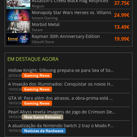
Assassin's Creed Black Flag Resynced
37.75€
Kinguin
Monopoly Star Wars Heroes vs. Villains
24.99€
Instant Gaming
Morbid Metal
13.49€
Steam
Rayman 30th Anniversary Edition
19.99€
Ubisoft Store
EM DESTAQUE AGORA
Hollow Knight: Silksong prepara-se para Sea of Sorrow com um patch
Gaming News
20/03/26
A Invasão dos Illuminados: Conquistar os novos Helldivers 2 Atualização!
Gaming News
19/03/26
GTA VI: Para além dos atrasos, a obra-prima está quase a chegar
Gaming News
18/03/26
Pearl Abyss revela imagens de jogo de Crimson Desert para a PS5
New Game Releases
18/03/26
A atualização da Nintendo Switch 2 traz o Modo Portátil aos jogos mais antigos da Switch
Notícias de Hardware
18/03/26