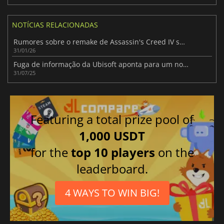
NOTÍCIAS RELACIONADAS
Rumores sobre o remake de Assassin's Creed IV surgem após nova estátua de Edward
31/01/26
Fuga de informação da Ubisoft aponta para um novo projeto Assassin's Creed
31/07/25
Featuring a total prize pool of
1,000 USDT
for the
top 10 players
on the
leaderboard.
4 WAYS TO WIN BIG!