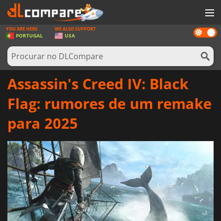
YOU ARE HERE
WE ALSO SUPPORT
Dark
JOGOS
PORTUGAL
USA
mode
GAME CARDS
SOFTWARE
Assassin's Creed IV: Black
REWARDS
Flag: rumores de um remake
HARDWARE
para 2025
NOTÍCIAS
ENTRAR OU REGISTAR