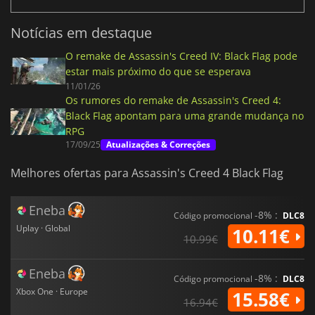
Notícias em destaque
O remake de Assassin's Creed IV: Black Flag pode
estar mais próximo do que se esperava
11/01/26
Os rumores do remake de Assassin's Creed 4:
Black Flag apontam para uma grande mudança no
RPG
17/09/25
Atualizações & Correções
Melhores ofertas para Assassin's Creed 4 Black Flag
Eneba
-8% :
Código promocional
DLC8
Uplay · Global
10.11€
10.99€
Eneba
-8% :
Código promocional
DLC8
Xbox One · Europe
15.58€
16.94€