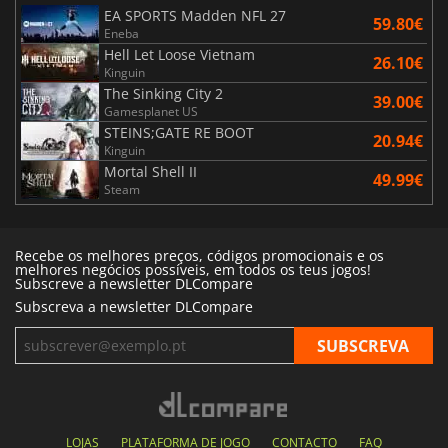
EA SPORTS Madden NFL 27
59.80€
Eneba
Hell Let Loose Vietnam
26.10€
Kinguin
The Sinking City 2
39.00€
Gamesplanet US
STEINS;GATE RE BOOT
20.94€
Kinguin
Mortal Shell II
49.99€
Steam
Recebe os melhores preços, códigos promocionais e os
melhores negócios possíveis, em todos os teus jogos!
Subscreve a newsletter DLCompare
Subscreva a newsletter DLCompare
LOJAS
PLATAFORMA DE JOGO
CONTACTO
FAQ