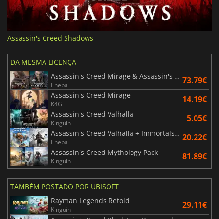
Assassin's Creed Shadows
DA MESMA LICENÇA
Assassin's Creed Mirage & Assassin's Creed Valhalla Bundle
73.79€
Eneba
Assassin's Creed Mirage
14.19€
K4G
Assassin's Creed Valhalla
5.05€
Kinguin
Assassin's Creed Valhalla + Immortals Fenyx Rising Bundle
20.22€
Eneba
Assassin's Creed Mythology Pack
81.89€
Kinguin
TAMBÉM POSTADO POR UBISOFT
Rayman Legends Retold
29.11€
Kinguin