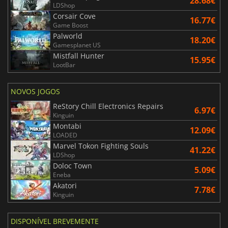
28.68€
LDShop
Corsair Cove
16.77€
Game Boost
Palworld
18.20€
Gamesplanet US
Mistfall Hunter
15.95€
LootBar
NOVOS JOGOS
ReStory Chill Electronics Repairs
6.97€
Kinguin
Montabi
12.09€
LOADED
Marvel Tokon Fighting Souls
41.22€
LDShop
Doloc Town
5.09€
Eneba
Akatori
7.78€
Kinguin
DISPONÍVEL BREVEMENTE