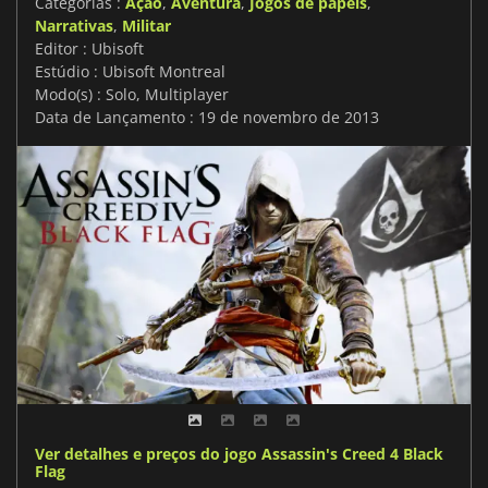
Categorias :
Ação
,
Aventura
,
Jogos de papéis
,
Narrativas
,
Militar
Editor : Ubisoft
Estúdio : Ubisoft Montreal
Modo(s) : Solo, Multiplayer
Data de Lançamento : 19 de novembro de 2013
Ver detalhes e preços do jogo Assassin's Creed 4 Black
Flag