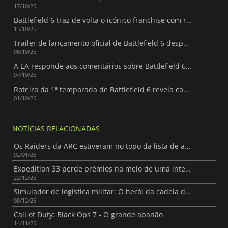
17/10/25
Battlefield 6 traz de volta o icónico franchise com recordes no lançamento
13/10/25
Trailer de lançamento oficial de Battlefield 6 desperta entusiasmo
08/10/25
A EA responde aos comentários sobre Battlefield 6 antes do lançamento
07/10/25
Roteiro da 1ª temporada de Battlefield 6 revela conteúdo gratuito pós-lançamento
01/10/25
NOTÍCIAS RELACIONADAS
Os Raiders da ARC estiveram no topo da lista de atiradores neste Natal
02/01/26
Expedition 33 perde prémios no meio de uma intensa controvérsia sobre a IA
22/12/25
Simulador de logística militar: O herói da cadeia de abastecimento
08/12/25
Call of Duty: Black Ops 7 - O grande abanão
14/11/25