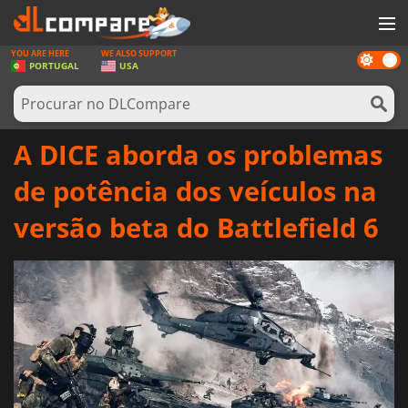
YOU ARE HERE
WE ALSO SUPPORT
Dark
JOGOS
PORTUGAL
USA
mode
GAME CARDS
SOFTWARE
A DICE aborda os problemas
REWARDS
de potência dos veículos na
HARDWARE
versão beta do Battlefield 6
NOTÍCIAS
ENTRAR OU REGISTAR