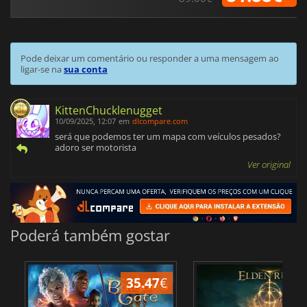
Pode deixar um comentário ou responder a uma mensagem ao
ligar-se na
sua conta
KittenChucklenugget
10/09/2025, 12:07
em
dlcompare.com
será que podemos ter um mapa com veículos pesados?
adoro ser motorista
Ver original
Poderá também gostar
35.47
€
4