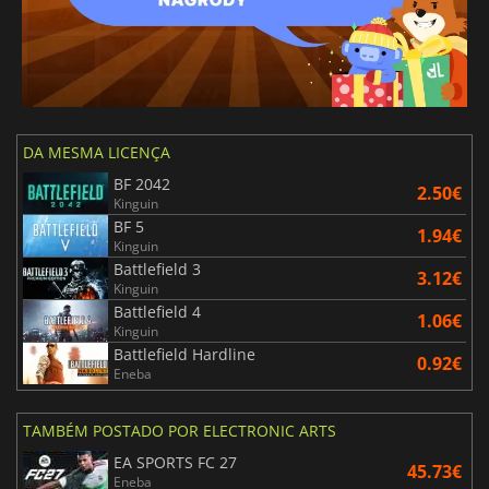
DA MESMA LICENÇA
BF 2042
2.50€
Kinguin
BF 5
1.94€
Kinguin
Battlefield 3
3.12€
Kinguin
Battlefield 4
1.06€
Kinguin
Battlefield Hardline
0.92€
Eneba
TAMBÉM POSTADO POR ELECTRONIC ARTS
EA SPORTS FC 27
45.73€
Eneba