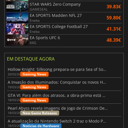
STAR WARS Zero Company
39.83€
GAMESEAL
EA SPORTS Madden NFL 27
59.80€
Eneba
EA SPORTS College Football 27
41.31€
Eneba
EA Sports UFC 6
48.39€
K4G
EM DESTAQUE AGORA
Hollow Knight: Silksong prepara-se para Sea of Sorrow com um patch
Gaming News
20/03/26
A Invasão dos Illuminados: Conquistar os novos Helldivers 2 Atualização!
Gaming News
19/03/26
GTA VI: Para além dos atrasos, a obra-prima está quase a chegar
Gaming News
18/03/26
Pearl Abyss revela imagens de jogo de Crimson Desert para a PS5
New Game Releases
18/03/26
A atualização da Nintendo Switch 2 traz o Modo Portátil aos jogos mais antigos da Switch
Notícias de Hardware
18/03/26