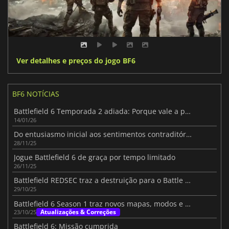
Ver detalhes e preços do jogo BF6
BF6 NOTÍCIAS
Battlefield 6 Temporada 2 adiada: Porque vale a pena esperar um pouco mais
14/01/26
Do entusiasmo inicial aos sentimentos contraditórios em Battlefield 6
28/11/25
Jogue Battlefield 6 de graça por tempo limitado
26/11/25
Battlefield REDSEC traz a destruição para o Battle Royale
29/10/25
Battlefield 6 Season 1 traz novos mapas, modos e armas
Atualizações & Correções
23/10/25
Battlefield 6: Missão cumprida