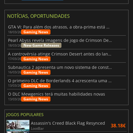
NOTÍCIAS, OPORTUNIDADES
GTA VI: Para além dos atrasos, a obra-prima está quase a chegar
Gaming News
18/03/26
Pearl Abyss revela imagens de jogo de Crimson Desert para a PS5
New Game Releases
18/03/26
A controvérsia atinge Crimson Desert antes do lançamento
Gaming News
17/03/26
Subnautica 2 apresenta um novo sistema de construção de bases
Gaming News
16/03/26
O primeiro DLC de Borderlands 4 acrescenta uma nova personagem e muito mais
Gaming News
13/03/26
O DLC Mewgenics terá muitas habilidades novas
Gaming News
13/03/26
JOGOS POPULARES
Assassin's Creed Black Flag Resynced
38.18€
LootBar