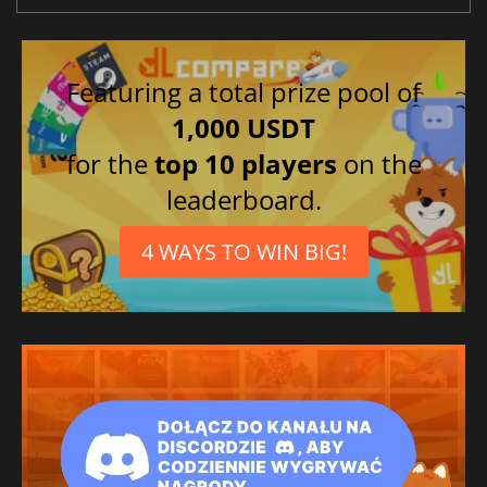
Featuring a total prize pool of
1,000 USDT
for the
top 10 players
on the
leaderboard.
4 WAYS TO WIN BIG!