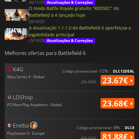
06/11/25
Atualizações & Correções
O modo Battle Royale gratuito "REDSEC" do
Battlefield 6 é lançado hoje
28/10/25
A atualização 1.1.1.0 do Battlefield 6 aperfeiçoa a
jogabilidade principal
25/10/25
Atualizações & Correções
Melhores ofertas para Battlefield 6
K4G
-12% :
Código promocional
DLC12DEAL
Xbox Series X · Global
23.67€
26.90€
LDShop
23.68€
PC/Xbox Play Anywhere · Global
Eneba
-8% :
Código promocional
DLC8
PlayStation 5 · Europe
81.88€
89.00€