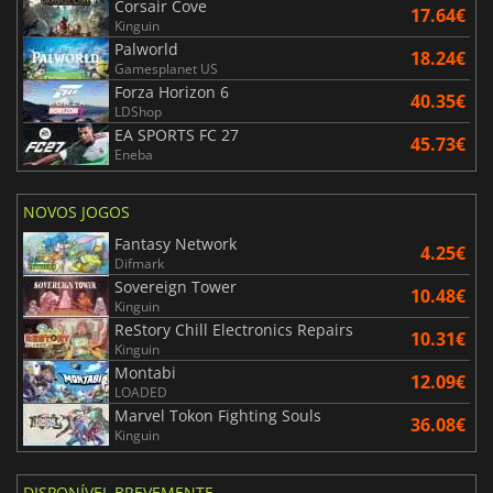
Corsair Cove
17.64€
Kinguin
Palworld
18.24€
Gamesplanet US
Forza Horizon 6
40.35€
LDShop
EA SPORTS FC 27
45.73€
Eneba
NOVOS JOGOS
Fantasy Network
4.25€
Difmark
Sovereign Tower
10.48€
Kinguin
ReStory Chill Electronics Repairs
10.31€
Kinguin
Montabi
12.09€
LOADED
Marvel Tokon Fighting Souls
36.08€
Kinguin
DISPONÍVEL BREVEMENTE