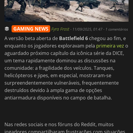
GAMING NEWS
Fyra Frost
-
11/09/2025, 01:47
- 1 comentários
A versão beta aberta de
Battlefield 6
chegou ao fim, e
enquanto os jogadores exploravam pela
primeira vez
o
aguardado próximo capítulo da icônica série da DICE,
um tema rapidamente dominou as discussões na
comunidade: a fragilidade dos veículos. Tanques,
helicópteros e jipes, em especial, mostraram-se
surpreendentemente vulneráveis, frequentemente
destruídos devido à ampla gama de opções
antiarmadura disponíveis no campo de batalha.
Nas redes sociais e nos fóruns do Reddit, muitos
jogadores compartilharam frustrações com situações