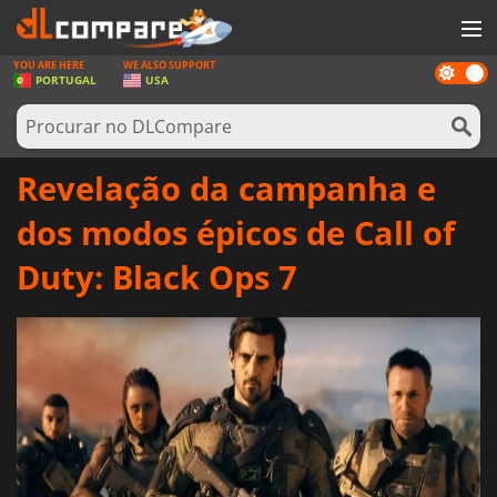
YOU ARE HERE
WE ALSO SUPPORT
Dark
JOGOS
PORTUGAL
USA
mode
GAME CARDS
SOFTWARE
Revelação da campanha e
REWARDS
dos modos épicos de Call of
HARDWARE
Duty: Black Ops 7
NOTÍCIAS
ENTRAR OU REGISTAR