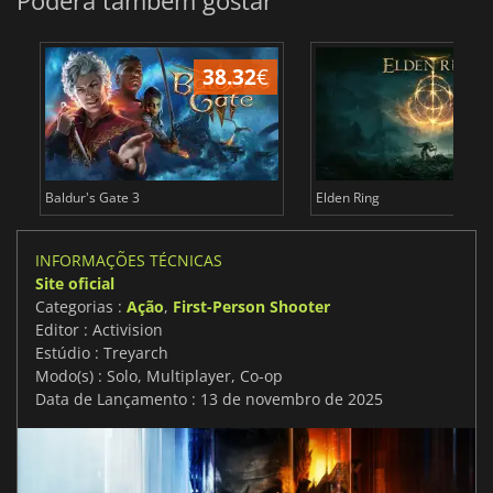
Poderá também gostar
38.32
€
4
Baldur's Gate 3
Elden Ring
INFORMAÇÕES TÉCNICAS
Site oficial
Categorias :
Ação
,
First-Person Shooter
Editor : Activision
Estúdio : Treyarch
Modo(s) : Solo, Multiplayer, Co-op
Data de Lançamento : 13 de novembro de 2025