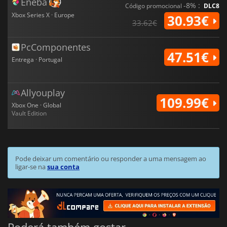
Eneba
-8% :
Código promocional
DLC8
Xbox Series X · Europe
30.93€
33.62€
PcComponentes
47.51€
Entrega · Portugal
Allyouplay
109.99€
Xbox One · Global
Vault Edition
Pode deixar um comentário ou responder a uma mensagem ao
ligar-se na
sua conta