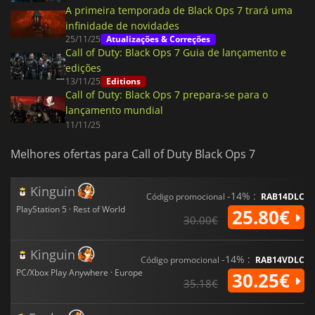
A primeira temporada de Black Ops 7 trará uma
infinidade de novidades
25/11/25
Atualizações & Correções
Call of Duty: Black Ops 7 Guia de lançamento e
edições
13/11/25
Editions
Call of Duty: Black Ops 7 prepara-se para o
lançamento mundial
11/11/25
Melhores ofertas para Call of Duty Black Ops 7
Kinguin
-14% :
Código promocional
RAB14DLC
PlayStation 5 · Rest of World
25.80€
30.00€
Kinguin
-14% :
Código promocional
RAB14VDLC
PC/Xbox Play Anywhere · Europe
30.25€
35.18€