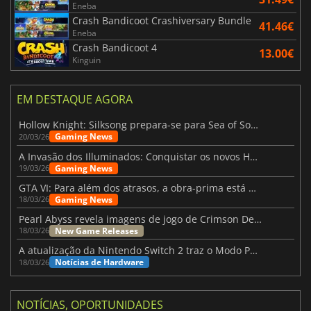
Eneba
Crash Bandicoot Crashiversary Bundle
41.46€
Eneba
Crash Bandicoot 4
13.00€
Kinguin
EM DESTAQUE AGORA
Hollow Knight: Silksong prepara-se para Sea of Sorrow com um patch
Gaming News
20/03/26
A Invasão dos Illuminados: Conquistar os novos Helldivers 2 Atualização!
Gaming News
19/03/26
GTA VI: Para além dos atrasos, a obra-prima está quase a chegar
Gaming News
18/03/26
Pearl Abyss revela imagens de jogo de Crimson Desert para a PS5
New Game Releases
18/03/26
A atualização da Nintendo Switch 2 traz o Modo Portátil aos jogos mais antigos da Switch
Notícias de Hardware
18/03/26
NOTÍCIAS, OPORTUNIDADES