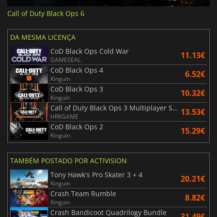
Call of Duty Black Ops 6
DA MESMA LICENÇA
CoD Black Ops Cold War
11.13€
GAMESEAL
CoD Black Ops 4
6.52€
Kinguin
CoD Black Ops 3
10.32€
Kinguin
Call of Duty Black Ops 3 Multiplayer Starter Pack
13.53€
HRKGAME
CoD Black Ops 2
15.29€
Kinguin
TAMBÉM POSTADO POR ACTIVISION
Tony Hawk's Pro Skater 3 + 4
20.21€
Kinguin
Crash Team Rumble
8.82€
Kinguin
Crash Bandicoot Quadrilogy Bundle
31.49€