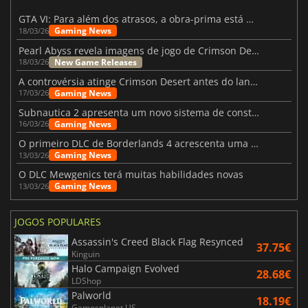
GTA VI: Para além dos atrasos, a obra-prima está quase a chegar
Gaming News
18/03/26
Pearl Abyss revela imagens de jogo de Crimson Desert para a PS5
New Game Releases
18/03/26
A controvérsia atinge Crimson Desert antes do lançamento
Gaming News
17/03/26
Subnautica 2 apresenta um novo sistema de construção de bases
Gaming News
16/03/26
O primeiro DLC de Borderlands 4 acrescenta uma nova personagem e muito mais
Gaming News
13/03/26
O DLC Mewgenics terá muitas habilidades novas
Gaming News
13/03/26
JOGOS POPULARES
Assassin's Creed Black Flag Resynced
37.75€
Kinguin
Halo Campaign Evolved
28.68€
LDShop
Palworld
18.19€
Gamesplanet US