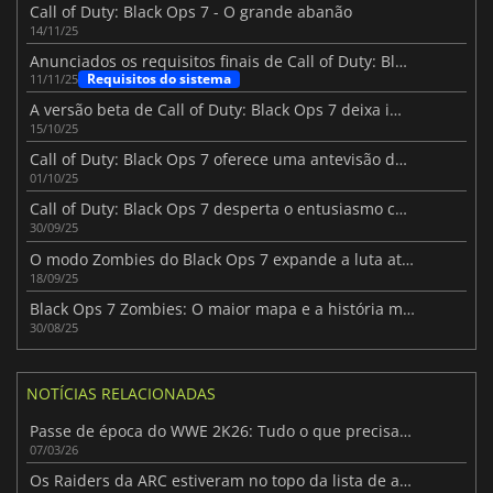
Call of Duty: Black Ops 7 - O grande abanão
14/11/25
Anunciados os requisitos finais de Call of Duty: Black Ops 7 para PC
Requisitos do sistema
11/11/25
A versão beta de Call of Duty: Black Ops 7 deixa impressões positivas
15/10/25
Call of Duty: Black Ops 7 oferece uma antevisão dos seus mapas multijogador
01/10/25
Call of Duty: Black Ops 7 desperta o entusiasmo com o evento NEXT e a Beta aberta
30/09/25
O modo Zombies do Black Ops 7 expande a luta através de linhas temporais
18/09/25
Black Ops 7 Zombies: O maior mapa e a história mais negra de sempre
30/08/25
NOTÍCIAS RELACIONADAS
Passe de época do WWE 2K26: Tudo o que precisa de saber
07/03/26
Os Raiders da ARC estiveram no topo da lista de atiradores neste Natal