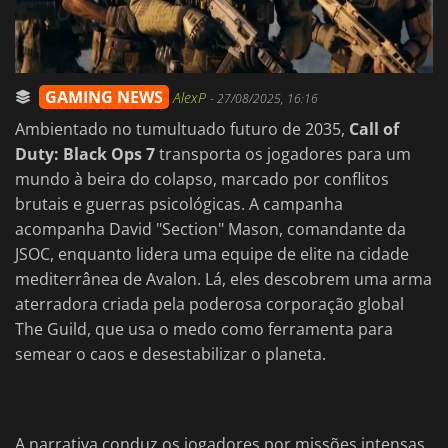
GAMING NEWS
AlexP
-
27/08/2025, 16:16
Ambientado no tumultuado futuro de 2035,
Call of
Duty: Black Ops 7
transporta os jogadores para um
mundo à beira do colapso, marcado por conflitos
brutais e guerras psicológicas. A campanha
acompanha David "Section" Mason, comandante da
JSOC, enquanto lidera uma equipe de elite na cidade
mediterrânea de Avalon. Lá, eles descobrem uma arma
aterradora criada pela poderosa corporação global
The Guild, que usa o medo como ferramenta para
semear o caos e desestabilizar o planeta.
A narrativa conduz os jogadores por missões intensas