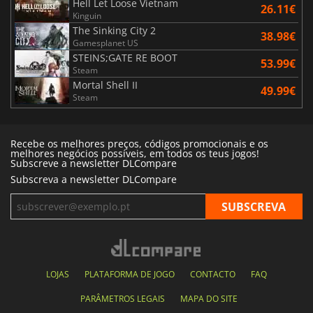
Hell Let Loose Vietnam
26.11€
Kinguin
The Sinking City 2
38.98€
Gamesplanet US
STEINS;GATE RE BOOT
53.99€
Steam
Mortal Shell II
49.99€
Steam
Recebe os melhores preços, códigos promocionais e os
melhores negócios possíveis, em todos os teus jogos!
Subscreve a newsletter DLCompare
Subscreva a newsletter DLCompare
LOJAS
PLATAFORMA DE JOGO
CONTACTO
FAQ
PARÂMETROS LEGAIS
MAPA DO SITE