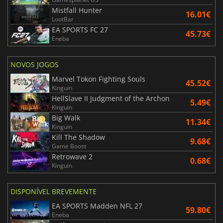
Mistfall Hunter
16.01€
LootBar
EA SPORTS FC 27
45.73€
Eneba
NOVOS JOGOS
Marvel Tokon Fighting Souls
45.52€
Kinguin
HellSlave II Judgment of the Archon
5.49€
Kinguin
Big Walk
11.34€
Kinguin
Kill The Shadow
9.68€
Game Boost
Retrowave 2
0.68€
Kinguin
DISPONÍVEL BREVEMENTE
EA SPORTS Madden NFL 27
59.80€
Eneba