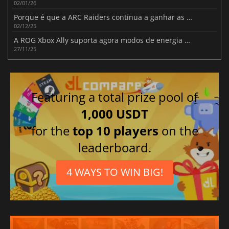
02/01/26
Porque é que a ARC Raiders continua a ganhar as tabelas
02/12/25
A ROG Xbox Ally suporta agora modos de energia específicos de cada jogo para jogar durante mais tempo
27/11/25
Featuring a total prize pool of
1,000 USDT
for the
top 10 players
on the
leaderboard.
4 WAYS TO WIN BIG!