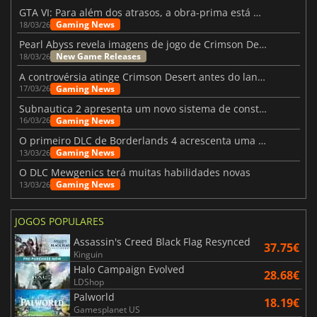
GTA VI: Para além dos atrasos, a obra-prima está quase a chegar
Gaming News
18/03/26
Pearl Abyss revela imagens de jogo de Crimson Desert para a PS5
New Game Releases
18/03/26
A controvérsia atinge Crimson Desert antes do lançamento
Gaming News
17/03/26
Subnautica 2 apresenta um novo sistema de construção de bases
Gaming News
16/03/26
O primeiro DLC de Borderlands 4 acrescenta uma nova personagem e muito mais
Gaming News
13/03/26
O DLC Mewgenics terá muitas habilidades novas
Gaming News
13/03/26
JOGOS POPULARES
Assassin's Creed Black Flag Resynced
37.75€
Kinguin
Halo Campaign Evolved
28.68€
LDShop
Palworld
18.19€
Gamesplanet US