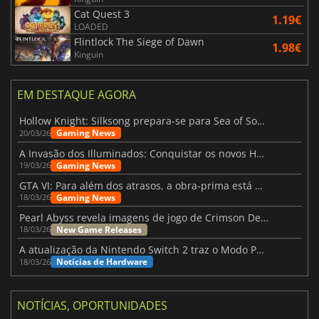
Cat Quest 3
1.19€
LOADED
Flintlock The Siege of Dawn
1.98€
Kinguin
EM DESTAQUE AGORA
Hollow Knight: Silksong prepara-se para Sea of Sorrow com um patch
Gaming News
20/03/26
A Invasão dos Illuminados: Conquistar os novos Helldivers 2 Atualização!
Gaming News
19/03/26
GTA VI: Para além dos atrasos, a obra-prima está quase a chegar
Gaming News
18/03/26
Pearl Abyss revela imagens de jogo de Crimson Desert para a PS5
New Game Releases
18/03/26
A atualização da Nintendo Switch 2 traz o Modo Portátil aos jogos mais antigos da Switch
Notícias de Hardware
18/03/26
NOTÍCIAS, OPORTUNIDADES