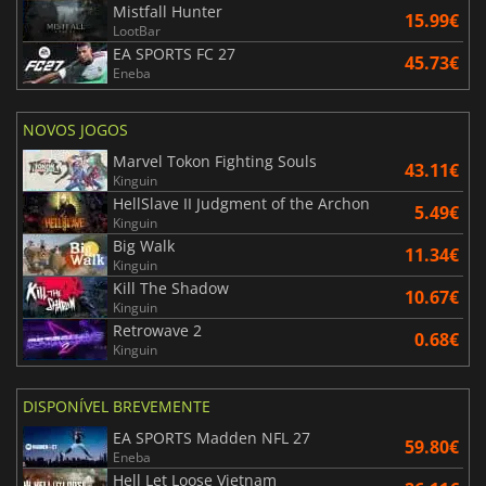
Mistfall Hunter
15.99€
LootBar
EA SPORTS FC 27
45.73€
Eneba
NOVOS JOGOS
Marvel Tokon Fighting Souls
43.11€
Kinguin
HellSlave II Judgment of the Archon
5.49€
Kinguin
Big Walk
11.34€
Kinguin
Kill The Shadow
10.67€
Kinguin
Retrowave 2
0.68€
Kinguin
DISPONÍVEL BREVEMENTE
EA SPORTS Madden NFL 27
59.80€
Eneba
Hell Let Loose Vietnam