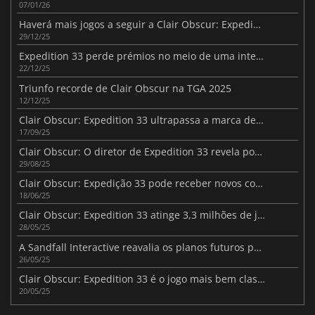
07/01/26
Haverá mais jogos a seguir a Clair Obscur: Expedição 33
29/12/25
Expedition 33 perde prémios no meio de uma intensa controvérsia sobre a IA
22/12/25
Triunfo recorde de Clair Obscur na TGA 2025
12/12/25
Clair Obscur: Expedition 33 ultrapassa a marca de 4,4 milhões de vendas
17/09/25
Clair Obscur: O diretor de Expedition 33 revela possíveis DLC
29/08/25
Clair Obscur: Expedição 33 pode receber novos conteúdos
18/06/25
Clair Obscur: Expedition 33 atinge 3,3 milhões de jogadores em 33 dias
28/05/25
A Sandfall Interactive reavalia os planos futuros para Clair Obscur: Expedition 33
26/05/25
Clair Obscur: Expedition 33 é o jogo mais bem classificado de 2025 até à data
20/05/25