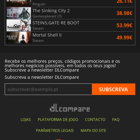
26.11€
Kinguin
The Sinking City 2
38.98€
Gamesplanet US
STEINS;GATE RE BOOT
53.99€
Steam
Mortal Shell II
49.99€
Steam
Recebe os melhores preços, códigos promocionais e os
melhores negócios possíveis, em todos os teus jogos!
Subscreve a newsletter DLCompare
Subscreva a newsletter DLCompare
LOJAS
PLATAFORMA DE JOGO
CONTACTO
FAQ
PARÂMETROS LEGAIS
MAPA DO SITE