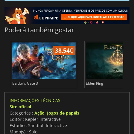
Poderá também gostar
38.54
€
4
Baldur's Gate 3
Elden Ring
INFORMAÇÕES TÉCNICAS
Site oficial
Categorias :
Ação
,
Jogos de papéis
Editor : Kepler Interactive
Estúdio : Sandfall Interactive
Modo(s) : Solo