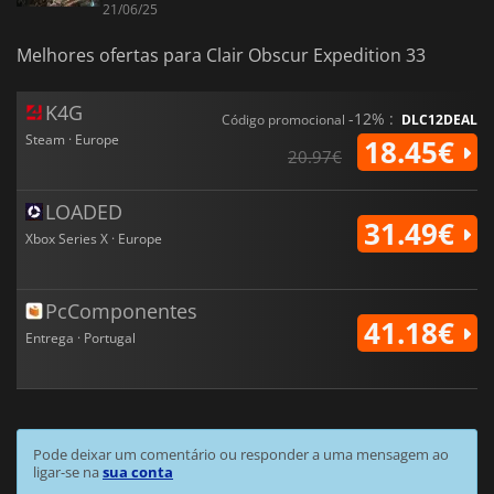
21/06/25
Melhores ofertas para Clair Obscur Expedition 33
K4G
-12% :
Código promocional
DLC12DEAL
Steam · Europe
18.45€
20.97€
LOADED
31.49€
Xbox Series X · Europe
PcComponentes
41.18€
Entrega · Portugal
Pode deixar um comentário ou responder a uma mensagem ao
ligar-se na
sua conta