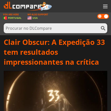
YOU ARE HERE
WE ALSO SUPPORT
Dark
JOGOS
PORTUGAL
USA
mode
GAME CARDS
SOFTWARE
Clair Obscur: A Expedição 33
REWARDS
tem resultados
HARDWARE
impressionantes na crítica
NOTÍCIAS
ENTRAR OU REGISTAR