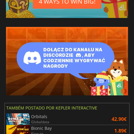
4 WAYS TO WIN BIG!
TAMBÉM POSTADO POR KEPLER INTERACTIVE
Orbitals
42.90€
Globaldata
Bionic Bay
1.89€
Kinguin