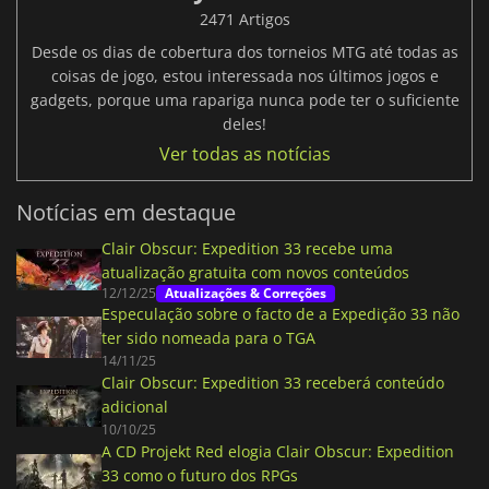
2471 Artigos
Desde os dias de cobertura dos torneios MTG até todas as
coisas de jogo, estou interessada nos últimos jogos e
gadgets, porque uma rapariga nunca pode ter o suficiente
deles!
Ver todas as notícias
Notícias em destaque
Clair Obscur: Expedition 33 recebe uma
atualização gratuita com novos conteúdos
12/12/25
Atualizações & Correções
Especulação sobre o facto de a Expedição 33 não
ter sido nomeada para o TGA
14/11/25
Clair Obscur: Expedition 33 receberá conteúdo
adicional
10/10/25
A CD Projekt Red elogia Clair Obscur: Expedition
33 como o futuro dos RPGs