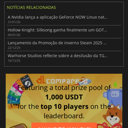
NOTÍCIAS RELACIONADAS
A Nvidia lança a aplicação GeForce NOW Linux nativa com DLSS e traçado de raios
31/01/26
Hollow Knight: Silksong ganha finalmente um GOTY sobre Expedition 33
06/01/26
Lançamento da Promoção de inverno Steam 2025 com grandes poupanças em toda a loja
22/12/25
Warhorse Studios reflecte sobre a desilusão da TGA 2025
16/12/25
Featuring a total prize pool of
1,000 USDT
for the
top 10 players
on the
leaderboard.