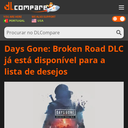
YOU ARE HERE
WE ALSO SUPPORT
Dark
JOGOS
PORTUGAL
USA
mode
GAME CARDS
SOFTWARE
Days Gone: Broken Road DLC
REWARDS
já está disponível para a
HARDWARE
lista de desejos
NOTÍCIAS
ENTRAR OU REGISTAR