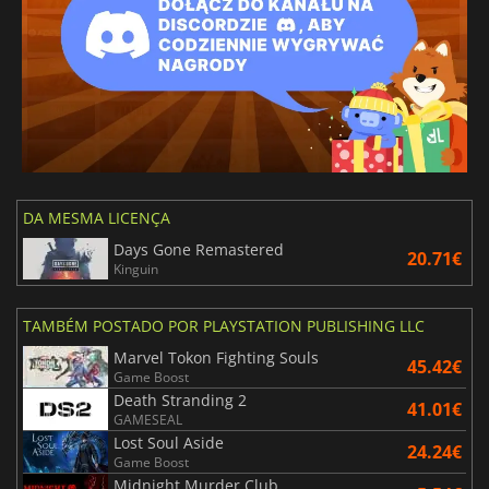
DA MESMA LICENÇA
Days Gone Remastered
20.71€
Kinguin
TAMBÉM POSTADO POR PLAYSTATION PUBLISHING LLC
Marvel Tokon Fighting Souls
45.42€
Game Boost
Death Stranding 2
41.01€
GAMESEAL
Lost Soul Aside
24.24€
Game Boost
Midnight Murder Club