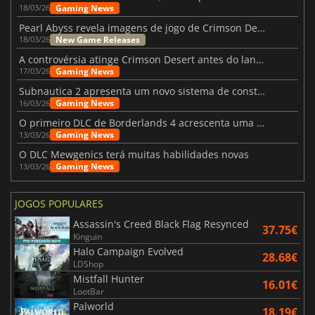
Gaming News
18/03/26
Pearl Abyss revela imagens de jogo de Crimson Desert para a PS5
New Game Releases
18/03/26
A controvérsia atinge Crimson Desert antes do lançamento
Gaming News
17/03/26
Subnautica 2 apresenta um novo sistema de construção de bases
Gaming News
16/03/26
O primeiro DLC de Borderlands 4 acrescenta uma nova personagem e muito mais
Gaming News
13/03/26
O DLC Mewgenics terá muitas habilidades novas
Gaming News
13/03/26
JOGOS POPULARES
Assassin's Creed Black Flag Resynced
37.75€
Kinguin
Halo Campaign Evolved
28.68€
LDShop
Mistfall Hunter
16.01€
LootBar
Palworld
18.19€