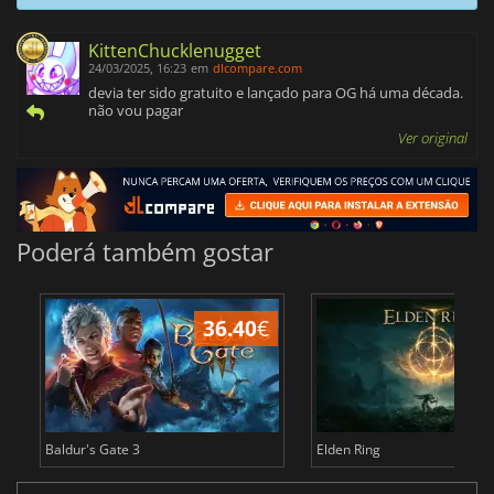
KittenChucklenugget
24/03/2025, 16:23
em
dlcompare.com
devia ter sido gratuito e lançado para OG há uma década.
não vou pagar
Ver original
Poderá também gostar
36.40
€
4
Baldur's Gate 3
Elden Ring