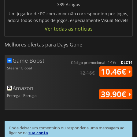
339 Artigos
Um jogador de PC com amor não correspondido por jogos,
adora todos os tipos de jogos, especialmente Visual Novels.
Ver todas as notícias
Melhores ofertas para Days Gone
Game Boost
-14% :
Código promocional
DLC14
Steam · Global
10.46€
12.16€
Amazon
39.90€
Entrega · Portugal
Pode deixar um comentário ou responder a uma mensagem ao
ligar-se na
sua conta