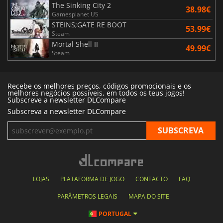
The Sinking City 2
38.98€
Gamesplanet US
STEINS;GATE RE BOOT
53.99€
Steam
Mortal Shell II
49.99€
Steam
Recebe os melhores preços, códigos promocionais e os
melhores negócios possíveis, em todos os teus jogos!
Subscreve a newsletter DLCompare
Subscreva a newsletter DLCompare
LOJAS
PLATAFORMA DE JOGO
CONTACTO
FAQ
PARÂMETROS LEGAIS
MAPA DO SITE
PORTUGAL