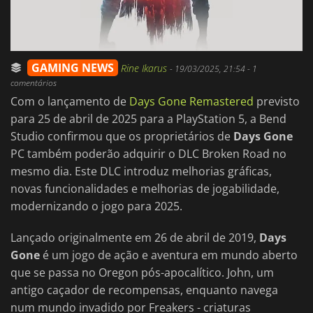
GAMING NEWS
Rine Ikarus
-
19/03/2025, 21:54
- 1
comentários
Com o lançamento de
Days Gone Remastered
previsto
para 25 de abril de 2025 para a PlayStation 5, a Bend
Studio confirmou que os proprietários de
Days Gone
PC também poderão adquirir o DLC Broken Road no
mesmo dia. Este DLC introduz melhorias gráficas,
novas funcionalidades e melhorias de jogabilidade,
modernizando o jogo para 2025.
Lançado originalmente em 26 de abril de 2019,
Days
Gone
é um jogo de ação e aventura em mundo aberto
que se passa no Oregon pós-apocalítico. John, um
antigo caçador de recompensas, enquanto navega
num mundo invadido por Freakers - criaturas