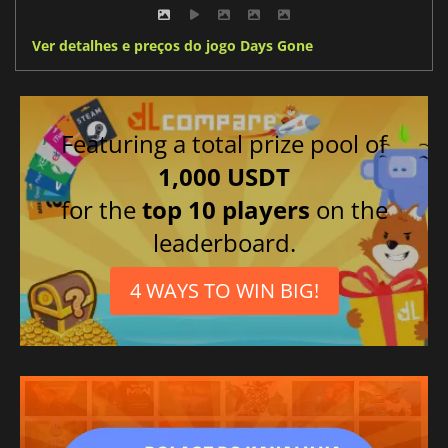
Ver detalhes e preços do jogo Days Gone
Featuring a total prize pool of
1,000 USDT
for the
top 10 players
on the
leaderboard.
4 WAYS TO WIN BIG!