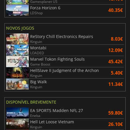
Gamesplanet US
Forza Horizon 6
40.35€
LDShop
NOVOS JOGOS
ReStory Chill Electronics Repairs
8.03€
Kinguin
Montabi
12.09€
LOADED
Marvel Tokon Fighting Souls
45.42€
Game Boost
HellSlave II Judgment of the Archon
5.40€
Kinguin
Big Walk
11.34€
Kinguin
DISPONÍVEL BREVEMENTE
EA SPORTS Madden NFL 27
59.80€
Eneba
Hell Let Loose Vietnam
26.10€
Kinguin