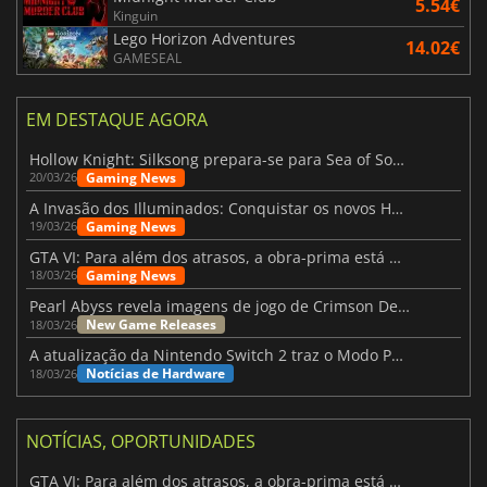
5.54€
Kinguin
Lego Horizon Adventures
14.02€
GAMESEAL
EM DESTAQUE AGORA
Hollow Knight: Silksong prepara-se para Sea of Sorrow com um patch
Gaming News
20/03/26
A Invasão dos Illuminados: Conquistar os novos Helldivers 2 Atualização!
Gaming News
19/03/26
GTA VI: Para além dos atrasos, a obra-prima está quase a chegar
Gaming News
18/03/26
Pearl Abyss revela imagens de jogo de Crimson Desert para a PS5
New Game Releases
18/03/26
A atualização da Nintendo Switch 2 traz o Modo Portátil aos jogos mais antigos da Switch
Notícias de Hardware
18/03/26
NOTÍCIAS, OPORTUNIDADES
GTA VI: Para além dos atrasos, a obra-prima está quase a chegar