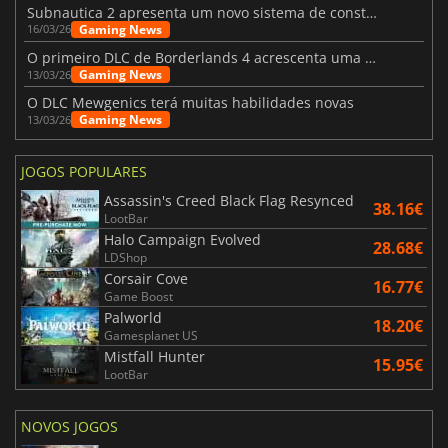
Subnautica 2 apresenta um novo sistema de construção de bases
Gaming News
16/03/26
O primeiro DLC de Borderlands 4 acrescenta uma nova personagem e muito mais
Gaming News
13/03/26
O DLC Mewgenics terá muitas habilidades novas
Gaming News
13/03/26
JOGOS POPULARES
Assassin's Creed Black Flag Resynced
38.16€
LootBar
Halo Campaign Evolved
28.68€
LDShop
Corsair Cove
16.77€
Game Boost
Palworld
18.20€
Gamesplanet US
Mistfall Hunter
15.95€
LootBar
NOVOS JOGOS