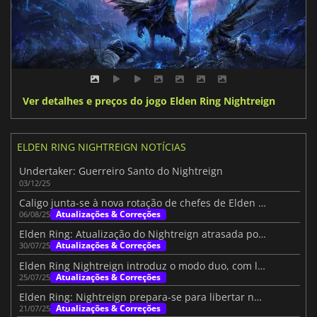
Ver detalhes e preços do jogo Elden Ring Nightreign
ELDEN RING NIGHTREIGN NOTÍCIAS
Undertaker: Guerreiro Santo do Nightreign
03/12/25
Caligo junta-se à nova rotação de chefes de Elden Ring: Nightreign
Atualizações & Correções
06/08/25
Elden Ring: Atualização do Nightreign atrasada por alerta de tsunami no Japão
Atualizações & Correções
30/07/25
Elden Ring Nightreign introduz o modo duo, com lançamento a 30 de julho
Atualizações & Correções
25/07/25
Elden Ring: Nightreign prepara-se para libertar novos bosses a 31 de julho
Atualizações & Correções
21/07/25