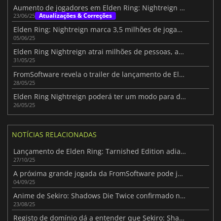
Aumento de jogadores em Elden Ring: Nightreign após atualização de bosses
Atualizações & Correções
23/06/25
Elden Ring: Nightreign marca 3,5 milhões de jogadores com uma grande revelação
05/06/25
Elden Ring Nightreign atrai milhões de pessoas, apesar de primeiras impressões confusas
31/05/25
FromSoftware revela o trailer de lançamento de Elden Ring Nightreign
28/05/25
Elden Ring Nightreign poderá ter um modo para dois jogadores após o lançamento
26/05/25
NOTÍCIAS RELACIONADAS
Lançamento de Elden Ring: Tarnished Edition adiado para 2026 para otimização
27/10/25
A próxima grande jogada da FromSoftware pode já estar a ser preparada
04/09/25
Anime de Sekiro: Shadows Die Twice confirmado na Gamescom
23/08/25
Registo de domínio dá a entender que Sekiro: Shadows Die Twice será adaptado para anime