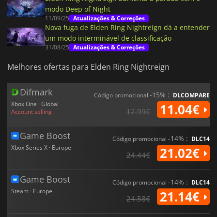
modo Deep of Night
11/09/25
Atualizações & Correções
Nova fuga de Elden Ring Nightreign dá a entender
um modo interminável de classificação
31/08/25
Atualizações & Correções
Melhores ofertas para Elden Ring Nightreign
Difmark
-15% :
Código promocional
DLCOMPARE
Xbox One · Global
11.04€
12.99€
Account selling
Game Boost
-14% :
Código promocional
DLC14
Xbox Series X · Europe
21.02€
24.44€
Game Boost
-14% :
Código promocional
DLC14
Steam · Europe
21.14€
24.58€