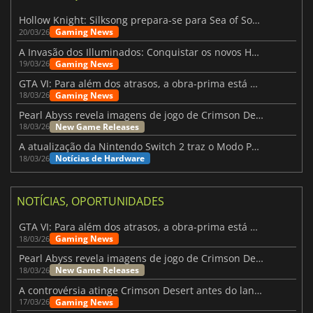
Hollow Knight: Silksong prepara-se para Sea of Sorrow com um patch
Gaming News
20/03/26
A Invasão dos Illuminados: Conquistar os novos Helldivers 2 Atualização!
Gaming News
19/03/26
GTA VI: Para além dos atrasos, a obra-prima está quase a chegar
Gaming News
18/03/26
Pearl Abyss revela imagens de jogo de Crimson Desert para a PS5
New Game Releases
18/03/26
A atualização da Nintendo Switch 2 traz o Modo Portátil aos jogos mais antigos da Switch
Notícias de Hardware
18/03/26
NOTÍCIAS, OPORTUNIDADES
GTA VI: Para além dos atrasos, a obra-prima está quase a chegar
Gaming News
18/03/26
Pearl Abyss revela imagens de jogo de Crimson Desert para a PS5
New Game Releases
18/03/26
A controvérsia atinge Crimson Desert antes do lançamento
Gaming News
17/03/26