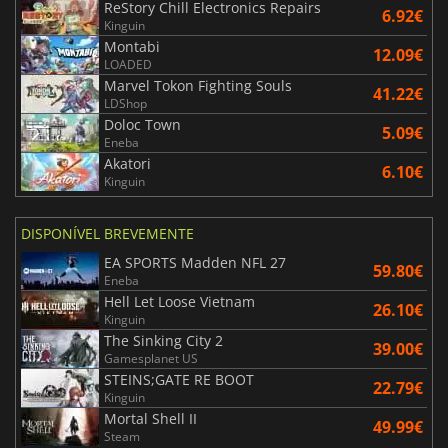
ReStory Chill Electronics Repairs
6.92€
Kinguin
Montabi
12.09€
LOADED
Marvel Tokon Fighting Souls
41.22€
LDShop
Doloc Town
5.09€
Eneba
Akatori
6.10€
Kinguin
DISPONÍVEL BREVEMENTE
EA SPORTS Madden NFL 27
59.80€
Eneba
Hell Let Loose Vietnam
26.10€
Kinguin
The Sinking City 2
39.00€
Gamesplanet US
STEINS;GATE RE BOOT
22.79€
Kinguin
Mortal Shell II
49.99€
Steam