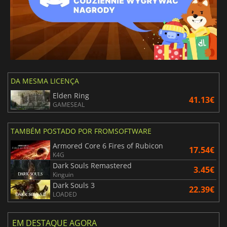
DA MESMA LICENÇA
Elden Ring
41.13€
GAMESEAL
TAMBÉM POSTADO POR FROMSOFTWARE
Armored Core 6 Fires of Rubicon
17.54€
K4G
Dark Souls Remastered
3.45€
Kinguin
Dark Souls 3
22.39€
LOADED
EM DESTAQUE AGORA