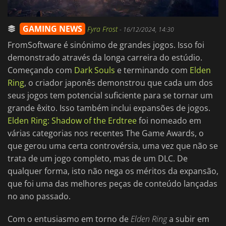
GAMING NEWS
Fyra Frost
-
16/12/2024, 14:30
FromSoftware é sinónimo de grandes jogos. Isso foi
demonstrado através da longa carreira do estúdio.
Começando com
Dark Souls
e terminando com
Elden
Ring
, o criador japonês demonstrou que cada um dos
seus jogos tem potencial suficiente para se tornar um
grande êxito. Isso também inclui expansões de jogos.
Elden Ring: Shadow of the Erdtree
foi nomeado em
várias categorias nos recentes The Game Awards, o
que gerou uma certa controvérsia, uma vez que não se
trata de um jogo completo, mas de um DLC. De
qualquer forma, isto não nega os méritos da expansão,
que foi uma das melhores peças de conteúdo lançadas
no ano passado.
Com o entusiasmo em torno de
Elden Ring
a subir em