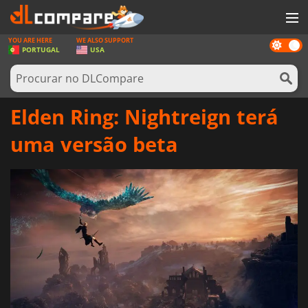
YOU ARE HERE
WE ALSO SUPPORT
Dark
JOGOS
PORTUGAL
USA
mode
GAME CARDS
SOFTWARE
Elden Ring: Nightreign terá
REWARDS
uma versão beta
HARDWARE
NOTÍCIAS
ENTRAR OU REGISTAR