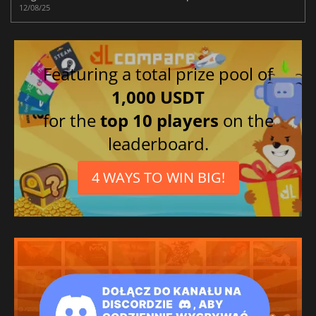
12/08/25
Featuring a total prize pool of
1,000 USDT
for the
top 10 players
on the
leaderboard.
4 WAYS TO WIN BIG!