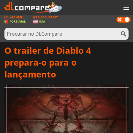
YOU ARE HERE
WE ALSO SUPPORT
Dark
JOGOS
PORTUGAL
USA
mode
GAME CARDS
SOFTWARE
O trailer de Diablo 4
REWARDS
prepara-o para o
HARDWARE
lançamento
NOTÍCIAS
ENTRAR OU REGISTAR