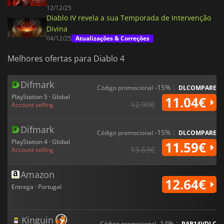
12/12/25
Diablo IV revela a sua Temporada de Intervenção
Divina
04/12/25
Atualizações & Correções
Melhores ofertas para Diablo 4
Difmark
-15% :
Código promocional
DLCOMPARE
PlayStation 5 · Global
11.04€
12.99€
Account selling
Difmark
-15% :
Código promocional
DLCOMPARE
PlayStation 4 · Global
11.59€
13.63€
Account selling
Amazon
12.64€
Entrega · Portugal
Kinguin
-14% :
Código promocional
RAB14VDLC