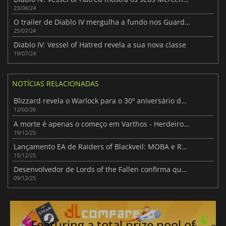
23/08/24
O trailer de Diablo IV mergulha a fundo nos Guardiões Espirituais de Spiritborn
25/07/24
Diablo IV: Vessel of Hatred revela a sua nova classe
19/07/24
NOTÍCIAS RELACIONADAS
Blizzard revela o Warlock para o 30º aniversário de Diablo
12/02/26
A morte é apenas o começo em Varthos - Herdeiro do Trono
19/12/25
Lançamento EA de Raiders of Blackveil: MOBA e Roguelite
15/12/25
Desenvolvedor de Lords of the Fallen confirma que a estátua de TGA não é deles
09/12/25
Featuring a total prize pool of