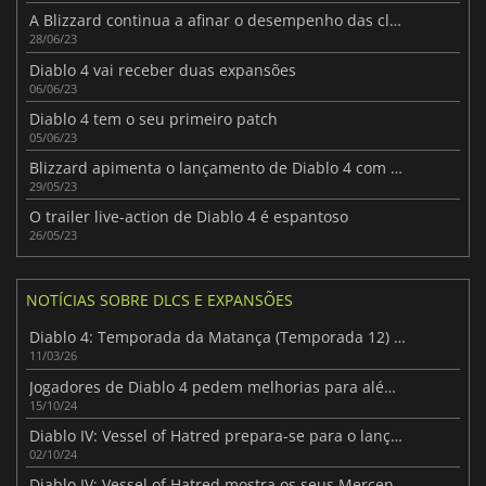
A Blizzard continua a afinar o desempenho das classes de Diablo 4
28/06/23
Diablo 4 vai receber duas expansões
06/06/23
Diablo 4 tem o seu primeiro patch
05/06/23
Blizzard apimenta o lançamento de Diablo 4 com um concurso
29/05/23
O trailer live-action de Diablo 4 é espantoso
26/05/23
NOTÍCIAS SOBRE DLCS E EXPANSÕES
Diablo 4: Temporada da Matança (Temporada 12) Liberte o Carniceiro que há dentro de você
11/03/26
Jogadores de Diablo 4 pedem melhorias para além de Vessel of Hatred
15/10/24
Diablo IV: Vessel of Hatred prepara-se para o lançamento com um trailer fantástico
02/10/24
Diablo IV: Vessel of Hatred mostra os seus Mercenários em ação