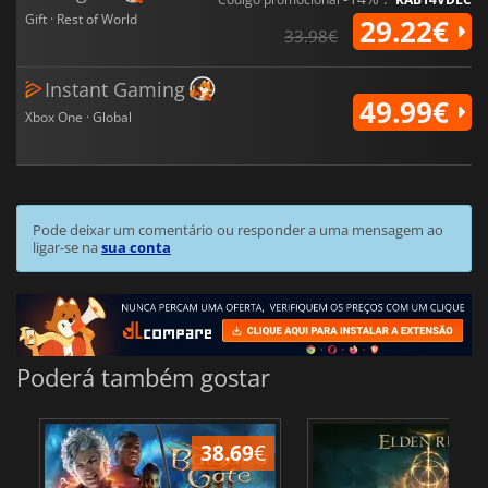
Gift · Rest of World
29.22€
33.98€
Instant Gaming
49.99€
Xbox One · Global
Pode deixar um comentário ou responder a uma mensagem ao
ligar-se na
sua conta
Poderá também gostar
38.69
€
4