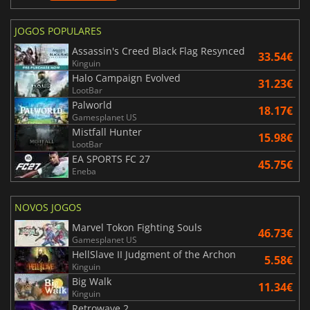
JOGOS POPULARES
Assassin's Creed Black Flag Resynced
33.54€
Kinguin
Halo Campaign Evolved
31.23€
LootBar
Palworld
18.17€
Gamesplanet US
Mistfall Hunter
15.98€
LootBar
EA SPORTS FC 27
45.75€
Eneba
NOVOS JOGOS
Marvel Tokon Fighting Souls
46.73€
Gamesplanet US
HellSlave II Judgment of the Archon
5.58€
Kinguin
Big Walk
11.34€
Kinguin
Retrowave 2