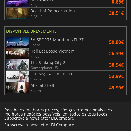
0.65€
Kinguin
Beast of Reincarnation
30.51€
Kinguin
DISPONÍVEL BREVEMENTE
EA SPORTS Madden NFL 27
59.80€
Eneba
Hell Let Loose Vietnam
26.39€
Kinguin
The Sinking City 2
38.94€
Gamesplanet US
STEINS;GATE RE BOOT
53.99€
Steam
Mortal Shell II
49.99€
Steam
Recebe os melhores preços, códigos promocionais e os
melhores negócios possíveis, em todos os teus jogos!
Subscreve a newsletter DLCompare
Subscreva a newsletter DLCompare