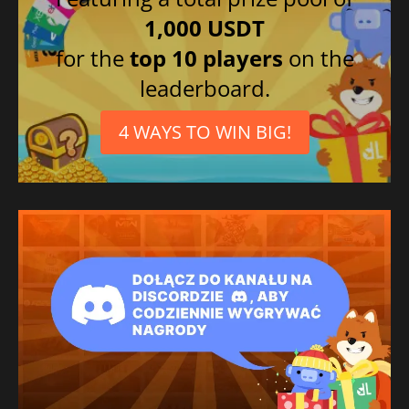
1,000 USDT
for the
top 10 players
on the
leaderboard.
4 WAYS TO WIN BIG!