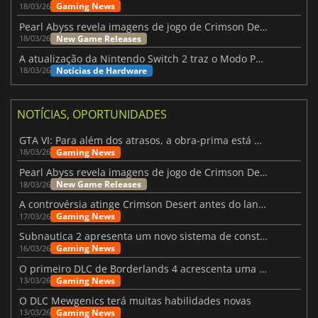
Gaming News
18/03/26
Pearl Abyss revela imagens de jogo de Crimson Desert para a PS5
New Game Releases
18/03/26
A atualização da Nintendo Switch 2 traz o Modo Portátil aos jogos mais antigos da Switch
Notícias de Hardware
18/03/26
NOTÍCIAS, OPORTUNIDADES
GTA VI: Para além dos atrasos, a obra-prima está quase a chegar
Gaming News
18/03/26
Pearl Abyss revela imagens de jogo de Crimson Desert para a PS5
New Game Releases
18/03/26
A controvérsia atinge Crimson Desert antes do lançamento
Gaming News
17/03/26
Subnautica 2 apresenta um novo sistema de construção de bases
Gaming News
16/03/26
O primeiro DLC de Borderlands 4 acrescenta uma nova personagem e muito mais
Gaming News
13/03/26
O DLC Mewgenics terá muitas habilidades novas
Gaming News
13/03/26