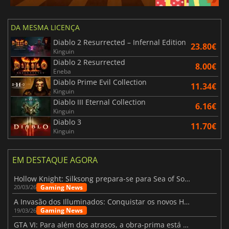
DA MESMA LICENÇA
Diablo 2 Resurrected – Infernal Edition
23.80€
Kinguin
Diablo 2 Resurrected
8.00€
Eneba
Diablo Prime Evil Collection
11.34€
Kinguin
Diablo III Eternal Collection
6.16€
Kinguin
Diablo 3
11.70€
Kinguin
EM DESTAQUE AGORA
Hollow Knight: Silksong prepara-se para Sea of Sorrow com um patch
Gaming News
20/03/26
A Invasão dos Illuminados: Conquistar os novos Helldivers 2 Atualização!
Gaming News
19/03/26
GTA VI: Para além dos atrasos, a obra-prima está quase a chegar